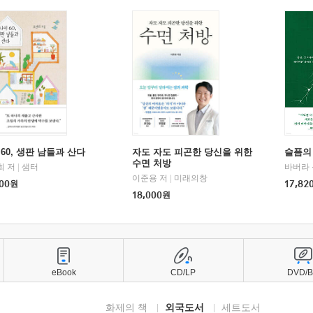
60, 생판 남들과 산다
자도 자도 피곤한 당신을 위한
슬픔의
수면 처방
희 저
|
샘터
바버라 
이준용 저
|
미래의창
00
원
17,82
18,000
원
eBook
CD/LP
DVD/
화제의 책
외국도서
세트도서