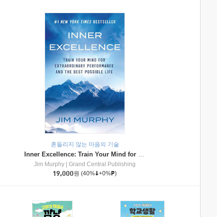
흔들리지 않는 마음의 기술
Inner Excellence: Train Your Mind for Extraordinary Performance and the Best Possible Life
Jim Murphy
|
Grand Central Publishing
19,000
원
(40%
+0%
)