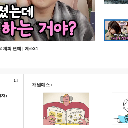
 재회 연애 | 예스24
1
/3
채널예스
여자』