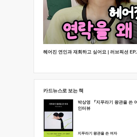
헤어진 연인과 재회하고 싶어요 | 러브픽션 EP.2
카드뉴스로 보는 책
박상영 『지푸라기 왕관을 쓴 
인터뷰
지푸라기 왕관을 쓴 여자