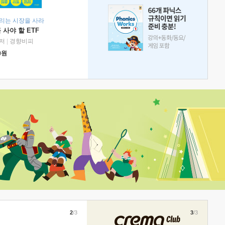
리는 시장을 사라
 사야 할 ETF
저
|
경향비피
0
원
2
/3
3
/3