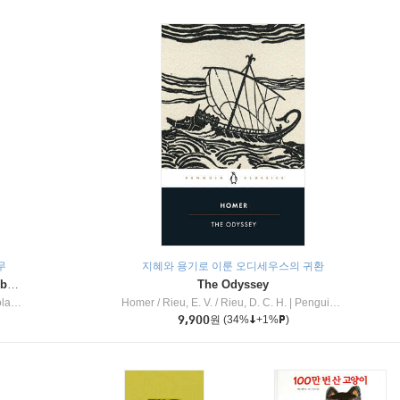
무
지혜와 용기로 이룬 오디세우스의 귀환
Dragon Masters #32 : Heart of the Ruby Dragon (A Branches Book)
The Odyssey
c Inc
Homer / Rieu, E. V. / Rieu, D. C. H.
|
Penguin Group
9,900
원
(34%
+1%
)