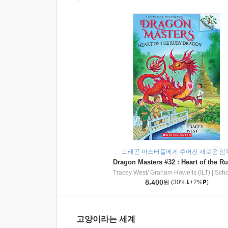
드래곤 마스터들에게 주어진 새로운 임
Tracey West/ Graham Howells (ILT)
|
Scholasti
8,400
원
(30%
+2%
)
고양이라는 세계