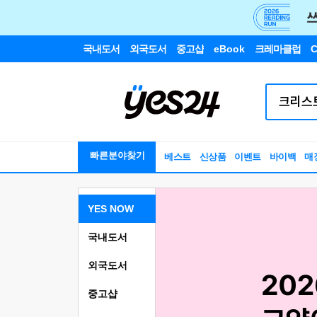
국내도서
외국도서
중고샵
eBook
크레마클럽
C
빠른분야찾기
베스트
신상품
이벤트
바이백
매
YES NOW
국내도서
외국도서
중고샵