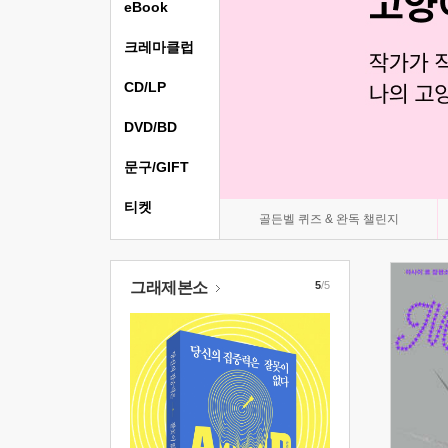
eBook
크레마클럽
CD/LP
DVD/BD
문구/GIFT
티켓
골든벨 퀴즈 & 완독 챌린지
그래제본소
5
/5