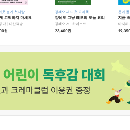
아웃 불가 첫사랑
강레오 셰프 첫 요리책
돈이 몰
에게 고백하지 마세요
걍레오 그냥 레오의 오늘 요리
지금 꼭
정 저
|
다산책방
강레오 저
|
하이스트
마지혜 
00
원
23,400
원
19,35