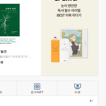
 발견
블래츨리 저/제효영 역
|
디플롯
0
원
BD
문구/GIFT
티켓
3
/5