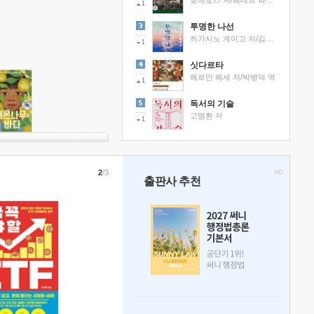
호메로스 저/페테르 파울 루벤스 그림/박문재 역
1
투명한 나선
히가시노 게이고 저/김선영 역
1
싯다르타
헤르만 헤세 저/박병덕 역
1
독서의 기술
고명환 저
1
2
/3
출판사 추천