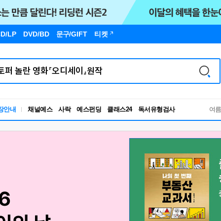
D/LP
DVD/BD
문구
/GIFT
티켓
장안내
채널예스
사락
예스펀딩
클래스24
독서유형검사
여
RBTI Lab
독서유형검사