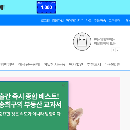
로그인
회원가입
마이페이지
카트
주문/배송
고객센터
Gl
름방학혜택
예사단독판매
이달의사은품
특가할인
추천도서
대량/법인