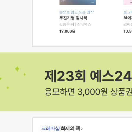
손으로 읽고 쓰는 명작
로그
무진기행 필사북
AI
김승옥 저
|
스타북스
김혜
19,800
원
13,5
크레마샵
화제의 책