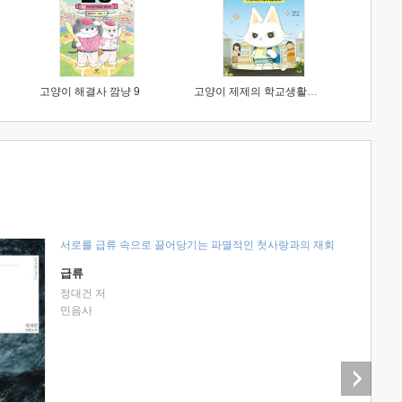
고양이 해결사 깜냥 9
고양이 제제의 학교생활 1 : 초등학생이 이렇게 힘들 줄이야
서로를 급류 속으로 끌어당기는 파멸적인 첫사랑과의 재회
급류
정대건 저
민음사