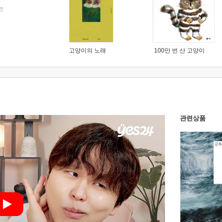
는
고양이의 노래
100만 번 산 고양이
관련상품