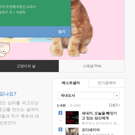
닫기
고양이의 날
스페셜 Pick
베스트셀러
인기검색어
 있나요?
국내도서
집단 심리를 파고드는
1~5위
|
6~10위
 종교를 만드는 설계자
세네카, 오늘을 빼앗기
물들과 작가 특유의 대
고 있는 당신에게
선보인다.
루키우스 안나이우스 세네카 저/하와이 대저택 편역
오디세이아