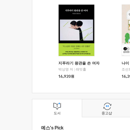
지푸라기 왕관을 쓴 여자
나이 
박상영 저
|
래빗홀
조선
16,920
원
16,2
도서
중고샵
예스's Pick