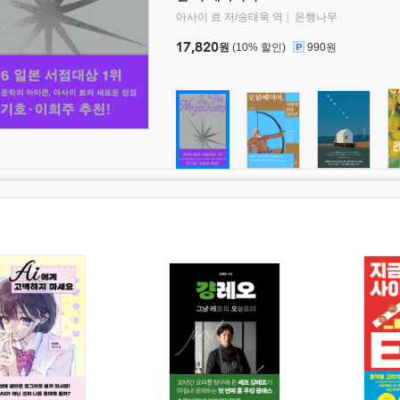
아사이 료 저/송태욱 역
은행나무
17,820
원
(10% 할인)
990원