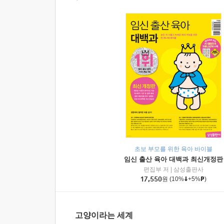
초보 부모를 위한 육아 바이블
임신 출산 육아 대백과 최신개정판
편집부 저
|
삼성출판사
17,550
원
(10%
+5%
)
고양이라는 세계