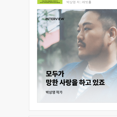
박상영 저
|
래빗홀