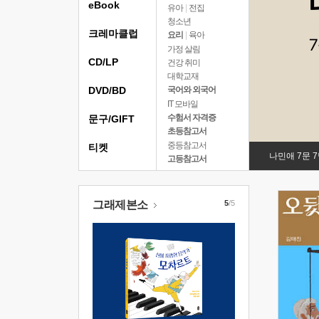
eBook
유아
|
전집
청소년
크레마클럽
요리
|
육아
가정 살림
CD/LP
건강 취미
대학교재
DVD/BD
국어와 외국어
IT 모바일
수험서 자격증
문구/GIFT
초등참고서
중등참고서
티켓
나민애 7문 
고등참고서
그래제본소
5
/5