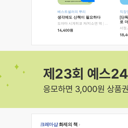
베스트셀러의 뿌리
직장
생각에도 산책이 필요하다
[단
로 
도야마 시게히코 저/지소연 역
|
알에이치코리아(
14,400
원
18,4
크레마샵
화제의 책