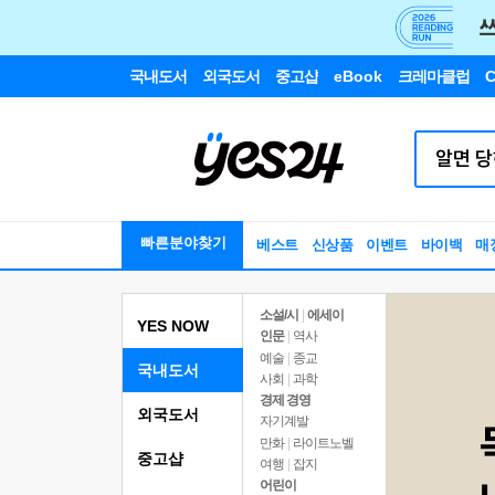
국내도서
외국도서
중고샵
eBook
크레마클럽
C
빠른분야찾기
베스트
신상품
이벤트
바이백
매
소설/시
|
에세이
YES NOW
인문
|
역사
예술
|
종교
국내도서
사회
|
과학
경제 경영
외국도서
자기계발
만화
|
라이트노벨
중고샵
여행
|
잡지
어린이