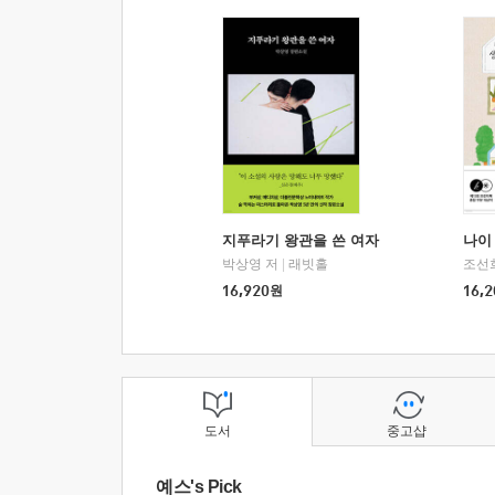
지푸라기 왕관을 쓴 여자
나이 
박상영 저
|
래빗홀
조선
16,920
원
16,2
도서
중고샵
예스's Pick