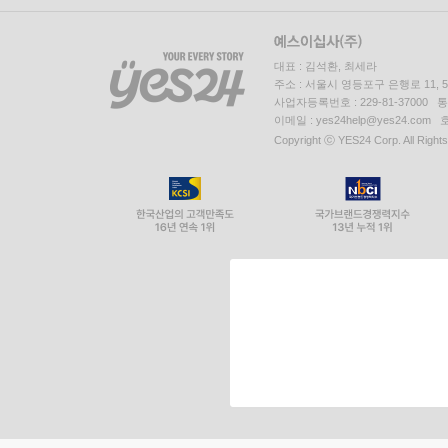
대표 : 김석환, 최세라
주소 : 서울시 영등포구 은행로 11,
사업자등록번호 : 229-81-37000 
이메일 : yes24help@yes24.c
Copyright ⓒ YES24 Corp. All Right