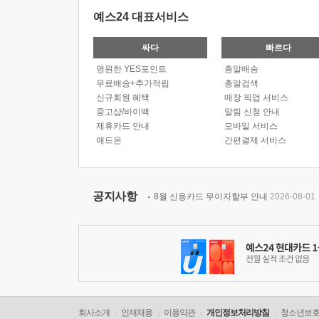
예스24 대표서비스
싸다
빠르다
영원한 YES포인트
총알배송
무료배송+추가적립
총알검색
신규회원 혜택
매장 픽업 서비스
중고샵/바이백
알림 신청 안내
제휴카드 안내
모바일 서비스
애드온
간편결제 서비스
공지사항
8월 신용카드 무이자할부 안내
2026-08-01
회사소개
인재채용
이용약관
개인정보처리방침
청소년보