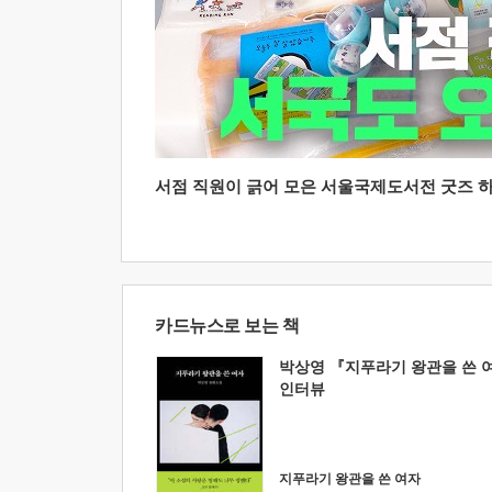
서점 직원이 긁어 모은 서울국제도서전 굿즈 하울
카드뉴스로 보는 책
박상영 『지푸라기 왕관을 쓴 
인터뷰
지푸라기 왕관을 쓴 여자