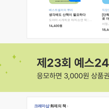
베스트셀러의 뿌리
직장
생각에도 산책이 필요하다
[단
로 
도야마 시게히코 저/지소연 역
|
알에이치코리아(
14,400
원
18,4
크레마샵
화제의 책