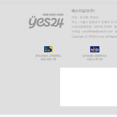
대표 : 김석환, 최세라
주소 : 서울시 영등포구 은행로 11,
사업자등록번호 : 229-81-37000 
이메일 : yes24help@yes24.c
Copyright ⓒ YES24 Corp. All Right