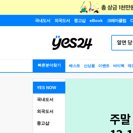
국내도서
외국도서
중고샵
eBook
크레마클럽
C
빠른분야찾기
베스트
신상품
이벤트
바이백
매
YES NOW
국내도서
외국도서
중고샵