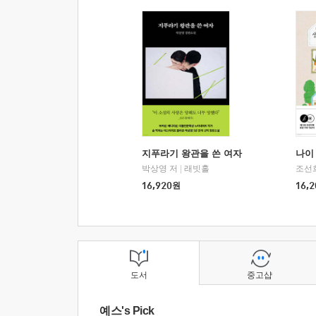
지푸라기 왕관을 쓴 여자
나이 
박상영 저
|
래빗홀
조선
16,920
원
16,2
도서
중고샵
예스's Pick