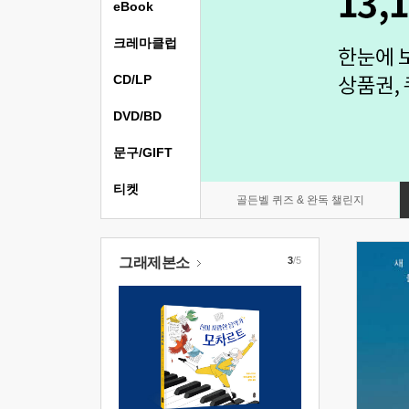
eBook
크레마클럽
CD/LP
DVD/BD
문구/GIFT
티켓
골든벨 퀴즈 & 완독 챌린지
그래제본소
3
/5