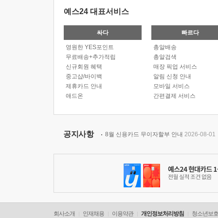
예스24 대표서비스
싸다
빠르다
영원한 YES포인트
총알배송
무료배송+추가적립
총알검색
신규회원 혜택
매장 픽업 서비스
중고샵/바이백
알림 신청 안내
제휴카드 안내
모바일 서비스
애드온
간편결제 서비스
공지사항
8월 신용카드 무이자할부 안내
2026-08-01
회사소개
인재채용
이용약관
개인정보처리방침
청소년보