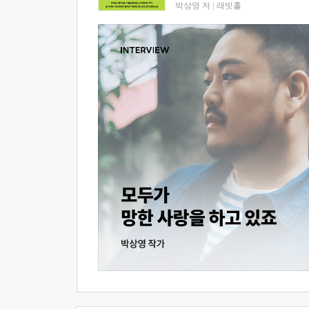
박상영 저
|
래빗홀