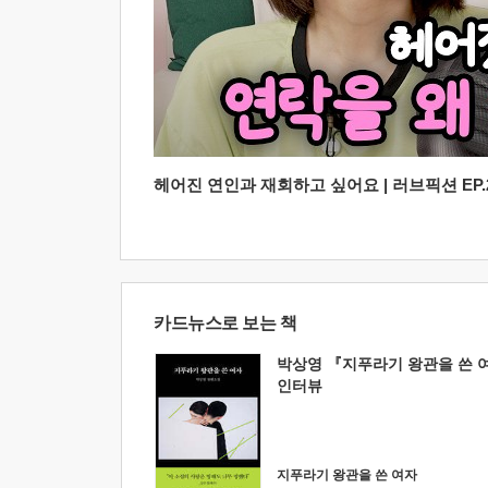
헤어진 연인과 재회하고 싶어요 | 러브픽션 EP.2
카드뉴스로 보는 책
박상영 『지푸라기 왕관을 쓴 
인터뷰
지푸라기 왕관을 쓴 여자