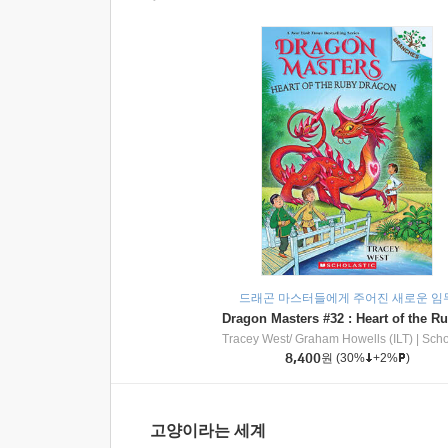
드래곤 마스터들에게 주어진 새로운 임
Tracey West/ Graham Howells (ILT)
|
Scholasti
8,400
원
(30%
+2%
)
고양이라는 세계