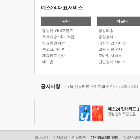
예스24 대표서비스
싸다
빠르다
영원한 YES포인트
총알배송
무료배송+추가적립
총알검색
신규회원 혜택
매장 픽업 서비스
중고샵/바이백
알림 신청 안내
제휴카드 안내
모바일 서비스
애드온
간편결제 서비스
공지사항
8월 신용카드 무이자할부 안내
2026-08-01
회사소개
인재채용
이용약관
개인정보처리방침
청소년보