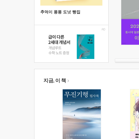
추억이 퐁퐁 도넛 빵집
지금, 이 책