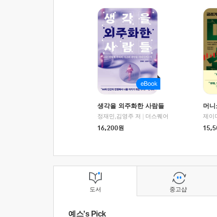
생각을 외주화한 사람들
머니
정재민,김영주 저
|
더스퀘어
16,200
원
15,5
도서
중고샵
예스's Pick