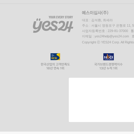
대표 : 김석환, 최세라
주소 : 서울시 영등포구 은행로 11,
사업자등록번호 : 229-81-37000 
이메일 : yes24help@yes24.c
Copyright ⓒ YES24 Corp. All Right