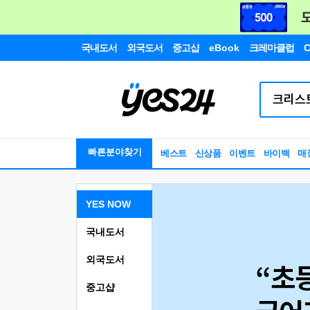
국내도서
외국도서
중고샵
eBook
크레마클럽
C
빠른분야찾기
베스트
신상품
이벤트
바이백
매
YES NOW
국내도서
외국도서
중고샵