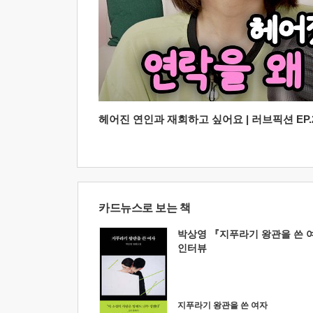
헤어진 연인과 재회하고 싶어요 | 러브픽션 EP.2
카드뉴스로 보는 책
박상영 『지푸라기 왕관을 쓴 
인터뷰
지푸라기 왕관을 쓴 여자