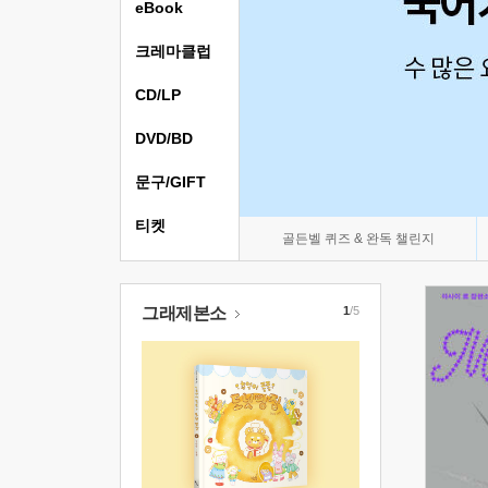
eBook
크레마클럽
CD/LP
DVD/BD
문구/GIFT
티켓
골든벨 퀴즈 & 완독 챌린지
그래제본소
1
/5