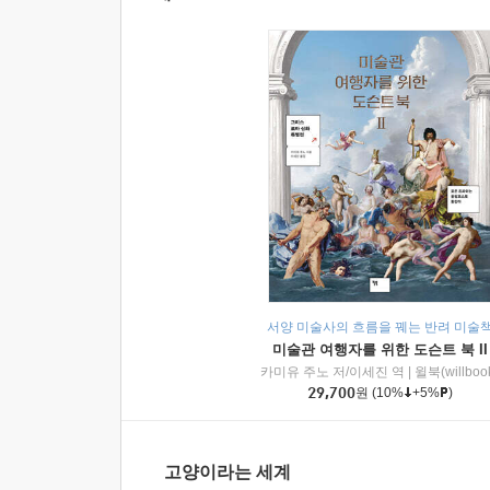
서양 미술사의 흐름을 꿰는 반려 미술
미술관 여행자를 위한 도슨트 북 II
카미유 주노 저/이세진 역
|
윌북(willboo
29,700
원
(10%
+5%
)
고양이라는 세계