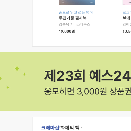
손으로 읽고 쓰는 명작
로그
무진기행 필사북
AI
김승옥 저
|
스타북스
김혜
19,800
원
13,5
크레마샵
화제의 책