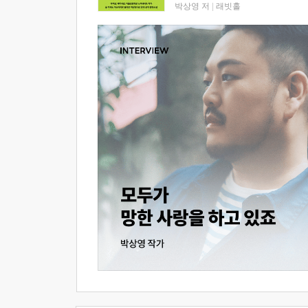
박상영 저
|
래빗홀