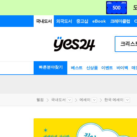
국내도서
외국도서
중고샵
eBook
크레마클럽
C
빠른분야찾기
베스트
신상품
이벤트
바이백
매
웰컴
국내도서
에세이
한국 에세이