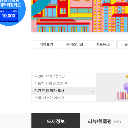
미리보기
사이즈비교
카드뉴스
공
나민애 작가 7문 7답
이동진 선정 최고의 책
기간 한정 특가 도서
오직, 예스24에서만
집이 아니라 방에 삽니다
도서정보
리뷰/한줄평
(17/7)