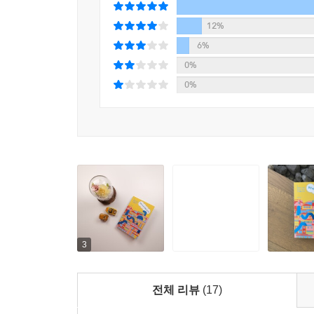
파트너와 동거를 하거나 진작 ‘졸혼’을 했거나 비
12%
돈이 필요하다는 것만은 한 마음이었다.
6%
재난 지원금은 돈 없는 여성이 나라와 가정에서 
0%
돌아가야 할 몫을 한 명이 독차지하는 부작용을 
0%
의지할 수밖에 여성들에게 재난 지원금은 빛 좋은 개
남성만을 뜻했다. 결혼 이주 여성과 난민, 청소년 
그날 언니들의 대답은 더없이 유쾌했지만 기본소득
개인에게 지급된다. 자기 몫의 돈은 가정 내에서
희생하는 대신 자신의 삶에 투자하는 일도 늘어날 
미래가 성큼 다가온 지금, 우리에겐 누군가의 아내, 딸
조건 없이: 우리에겐 가난을 증명하지 않을 권리가
3
하루 세 끼를 만 원으로 해결할 수 있을까? 만 원
밖에 남지 않아 울먹거리는 아이를 두고 몇 년 전 
처벌을 하는 대신 밥을 사준 미담이었다. 그러나 저자
전체 리뷰
(17)
빈곤을 증명하는 일은 비인간적이다. 감추고 싶은 