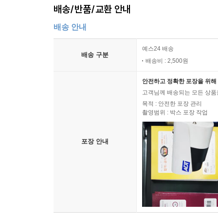
배송/반품/교환 안내
배송 안내
예스24 배송
배송 구분
배송비 : 2,500원
안전하고 정확한 포장을 위해 
고객님께 배송되는 모든 상품을
목적 : 안전한 포장 관리
촬영범위 : 박스 포장 작업
포장 안내