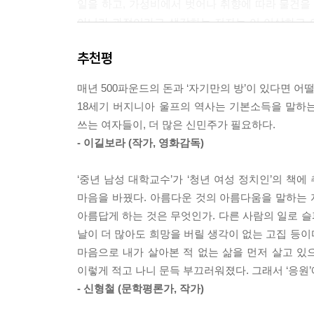
일을 하고, 가성비에서 벗어나 취향에 따라 물건을 
긍정되기를 바란다. 전쟁 같은 사랑 대신 평범한 사랑
아니라 과정이라고 생각하는 저자는 이 이상하고 아
바로 ‘기본소득’이 있다면 말이다.
--- p.147, 「그건 아마도, 전쟁 같은 사랑」 중에서
추천평
이 책은 당원 평균 연령 27세, 한국 최초의 원이
“아프니까 청춘이다” “젊을 때 고생은 사서 한다”
매년 500파운드의 돈과 ‘자기만의 방’이 있다면 
가난하지는 않지만 어쩐지 충분하지는 않은’ 자신들
18세기 버지니아 울프의 역사는 기본소득을 말하는
요금을 내는 동시에 지옥고(반지하, 옥탑방, 고시
쓰는 여자들이, 더 많은 신민주가 필요하다.
공허한 위로가 아니라 취업을 못해도, 직장에서 잘
- 이길보라 (작가, 영화감독)
기본소득이 뜨거운 화두가 된 지금, SNS에는 “나
반짝인다.
‘중년 남성 대학교수’가 ‘청년 여성 정치인’의 책에
편의점부터 방청객 아르바이트까지 세상의 거의 
마음을 바꿨다. 아름다운 것의 아름다움을 말하는
독립한 초보 자취러, 좋아하는 일을 하며 살아도 괜
아름답게 하는 것은 무엇인가. 다른 사람의 일로 슬
무엇인지 궁금한 이들을 위해 부록을 추가해 이
날이 더 많아도 희망을 버릴 생각이 없는 고집 등이
이길보라가 아낌없는 지지를 보냈다.
마음으로 내가 살아본 적 없는 삶을 먼저 살고 있으니
이렇게 적고 나니 문득 부끄러워졌다. 그래서 ‘응원’
정기적으로: 우리들의 홈스위트홈을 찾아서
- 신형철 (문학평론가, 작가)
목돈 없이 상경한 친구의 첫 집은 월세만 내면 살 수 