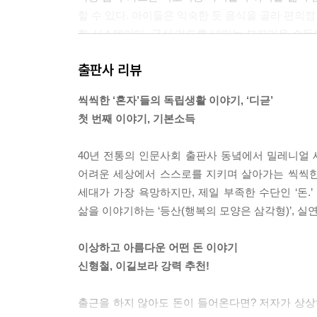
할 수 있다. 아이들은 익숙한 듯 음식을 골라 편의점
회 시스템이다. 급식 카드를 내미는 부끄러운 손들이
가난을 증명해 보여야 하는 잔인한 제도 속에서 사람
출판사 리뷰
니라 인간의 권리로서 기본소득이 필요한 국가를 이
--- p.41~46, 「어린이의 혼밥」 중에서
씩씩한 ‘혼자’들의 독립생활 이야기, ‘디귿’
첫 번째 이야기, 기본소득
엄마는 빈집에서 혼자서도 밥을 잘 챙겨먹고 있었을까
아마 그건 아빠에게도 마찬가지였을 것이다.(...)엄
40년 전통의 인문사회 출판사 동녘에서 밀레니얼 
옥’으로 불릴 수 있는 공간이 필요했다.(...)우리
어려운 세상에서 스스로를 지키며 살아가는 씩씩한 
쉬는 것처럼 당연해지고 말았다. 누군가 내 집을 청
세대가 가장 욕망하지만, 제일 부족한 수단인 ‘돈.
았다면 우리는 아마 살아 있지 못할 것이다.
삶을 이야기하는 ‘등산(행복의 모양은 삼각형)’, 실
--- p.50~53, 「엄마의 자립」 중에서
이상하고 아름다운 어떤 돈 이야기
“이혼하려면 돈 필요하니까!” 사랑의 범위를 넓히는
신형철, 이길보라 강력 추천!
있기 위해서는 돈이 필요하니까. 가족이 아니라 
별로 이뤄진 복지, 개인에 대한 연구, 통계, 그리고
출근을 하지 않아도 돈이 들어온다면? 저자가 상상
가는 동성 파트너와 살고 싶을 수도, 누군가는 혼자