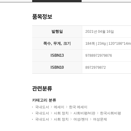
품목정보
발행일
2021년 04월 16일
쪽수, 무게, 크기
184쪽 | 234g | 120*186*14
ISBN13
9788972979876
ISBN10
8972979872
관련분류
카테고리 분류
국내도서
에세이
한국 에세이
국내도서
사회 정치
사회비평/비판
한국사회비평
국내도서
사회 정치
여성/젠더
여성문제