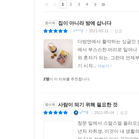
더욱 과장하기도 하고, 가정 폭력 등으로 집을 나
1
2
3
4
일도 많다. 최대 만 원, 아동 급식 카드의 한도처럼 
기본소득은 조건 없이 지급된다. 누구의 존엄도 다
집이 아니라 방에 삽니다
종이책
서열화 된 입시 교육과 바늘구멍 같은 취업 시장에
r****2
2021-05-11
신고
|
|
|
기본소득이 주는 것은 경제적 안정감, 생활의 여유,
다방면에서 활약하는 싱글인 셀
저자는 기본소득이 끝이 아니라 시작이라고 말한다. 
에서 부스스한 머리로 일어나 
있다. 우리에게 돈(기본소득)이 있다면. 이 책에
와 혼자가 되는. 그런데 언제
이야기가 있다. ‘은평구 버지니아 울프’ 저자가 
기 시작...
더보기
아름다운 세계로 함께 가고 싶어질 것이다.
2명
이 이 리뷰를 추천합니다.
사람이 되기 위해 필요한 것
종이책
u***8
2021-05-24
신고
|
|
|
창문 밑에서 스멀스멀 올라오는
년차 자취생, 이것이 내 생활