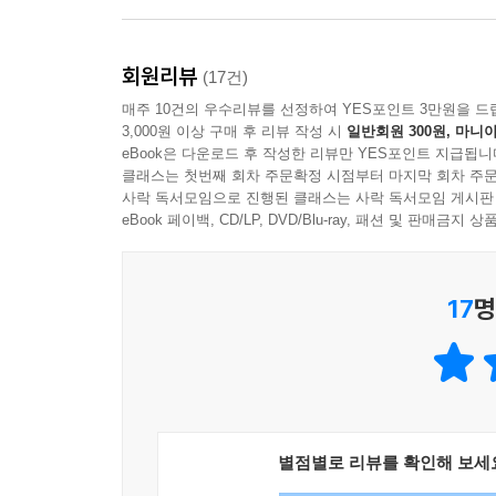
원 차이가 뭔데?” 저자의 물음에 친구는 대답했다.
불이 나도 질식해서 죽지는 않을 테니까.”
회원리뷰
(17건)
정부가 종합부동산세의 중과세율을 높이겠다고 발표한
매주 10건의 우수리뷰를 선정하여 YES포인트 3만원을 드
보유하고 있다는 기사를 본 저자는 지옥고에 사는 무
3,000원 이상 구매 후 리뷰 작성 시
일반회원 300원, 마니아
있을까?’
eBook은 다운로드 후 작성한 리뷰만 YES포인트 지급됩니
저자는 버지니아 울프를 좋아한다. “‘자기만의 방’
클래스는 첫번째 회차 주문확정 시점부터 마지막 회차 주문
사락 독서모임으로 진행된 클래스는 사락 독서모임 게시판
기본소득을 떠올리게 하기 때문이다. 유산으로 상속
eBook 페이백, CD/LP, DVD/Blu-ray, 패션 및 판매금
이야기는 더 나은 삶을 바라는 청년들에게 기본소득
저자는 종합부동산세 대신 땅에 대한 과세를 의미
불합리한 종합부동산세가 아니라 토지를 가진 모든
17
명
낮거나 집조차 없는 이들은 기본소득으로 낸 세금보다
만약 버지니아 울프가 2021년 서울의 원룸촌을 봤
모두에게: 누군가의 무엇이 아니라 나로 살 수 있게!
“기본소득을 받으면 뭘 할 거예요?”라는 질문에 돌
별점별로 리뷰를 확인해 보세
자식에게 용돈 주기, 빚 청산 등 평범한 것들을 예