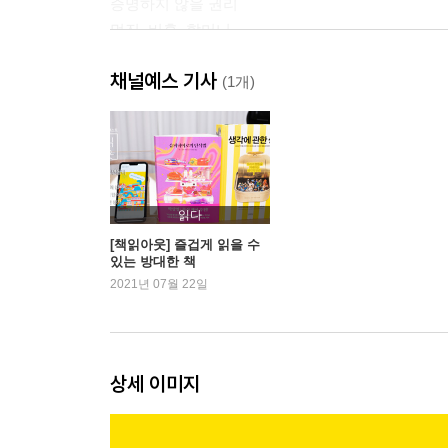
증명하지 않을 권리
멋진, 비혼, 할머니
채널예스 기사
3부. 모두에게, 조건 없이
(1개)
이방인이 당신의 문을 두드릴 때
여학생을 위한___은 없다
마스크 뒤에 사람 있어요
네가 누구든, 얼마나 외롭든
읽다
4부. 이상하고 아름다운 미래로
[책읽아웃] 즐겁게 읽을 수
있는 방대한 책
베이스캠프
2021년 07월 22일
그건 아마도, 전쟁 같은 사랑
재난지원금무새
엄마의 몫을 엄마에게
상세 이미지
에필로그
부록: 기본소득이 궁금한 당신에게