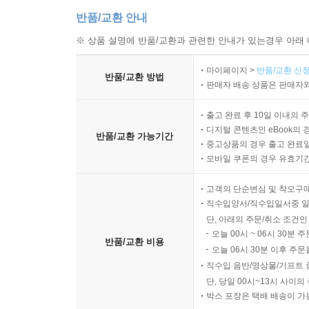
반품/교환 안내
※ 상품 설명에 반품/교환과 관련한 안내가 있는경우 아래 
마이페이지 >
반품/교환 신청
반품/교환 방법
판매자 배송 상품은 판매자와
출고 완료 후 10일 이내의 
디지털 콘텐츠인 eBook의 
반품/교환 가능기간
중고상품의 경우 출고 완료일
모바일 쿠폰의 경우 유효기간(
고객의 단순변심 및 착오구
직수입양서/직수입일서중 일
단, 아래의 주문/취소 조건인
오늘 00시 ~ 06시 30분 
반품/교환 비용
오늘 06시 30분 이후 주문
직수입 음반/영상물/기프트 
단, 당일 00시~13시 사이
박스 포장은 택배 배송이 가