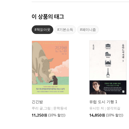
이 상품의 태그
#책읽아웃
#기본소득
#페미니즘
긴긴밤
유럽 도시 기행 1
루리 글,그림
문학동네
유시민 저
생각의길
|
|
11,250
원
(10% 할인)
14,850
원
(10% 할인)