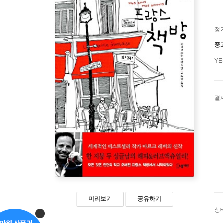
정
중
Y
결
미리보기
공유하기
상