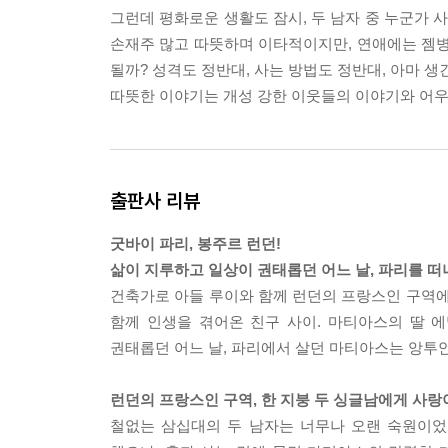
그런데 평화로운 생활도 잠시, 두 남자 중 누군가
“아직도 치유가 안 된 거야? 응?”
손재주 많고 따뜻하며 이타적이지만, 연애에는 젬병이
“모르겠어요, 아주머니. 발렌틴이 자주 그리워요. 그
될까? 성격도 정반대, 사는 방법도 정반대, 아마 
“그럴 거면 왜 배신한 거야?”
따뜻한 이야기는 개성 강한 이웃들의 이야기와 어우
“오래전 일이에요. 내가 멍청했죠.”
“그래, 하지만 그런 종류의 멍청한 짓은 인생 전체를
년만 젊었어도 꼬리쳤을 거라니깐. 행복이 곁에 있다
--- pp.40-41
출판사 리뷰
뷰트 스트리트로 돌아간 마티아스는 서점의 문을 반
굿바이 파리, 봉주르 런던!
기 시작했다. 서점은 결코 넓지 않았지만 천장이 꽤 
삶이 지루하고 일상이 권태롭던 어느 날, 파리를 떠
에 띄었다. 젊은 시절부터 구제불능의 고소공포증에
건축가로 아들 루이와 함께 런던의 프랑스인 구역에
일랑 말고 장식품으로 두리라 결심했다. 마티아스는 
함께 인생을 겪어온 친구 사이. 마티아스의 딸 
여다보며 그는‘프랑스 서점’이라고 적힌 글자를 천천
권태롭던 어느 날, 파리에서 살던 마티아스는 앙투
머니에서 간판만큼이나 오래된 커다란 나사못 네 개
“여기.” 앙투안이 드라이버를 내밀며 말했다.
런던의 프랑스인 구역, 한 지붕 두 싱글남에게 사랑
“그 간판을 달려면 이 정돈 있어야지.” 앙투안이 
철없는 삼십대의 두 남자는 너무나 오랜 숙원이었
간판을 달고 나서 두 친구는 서점 입구의 난간에 나