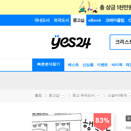
국내도서
외국도서
중고샵
eBook
크레마클럽
C
빠른분야찾기
베스트
신상품
이벤트
바이백
매
웰컴
중고샵
중고 국내도서
소설/시/희곡
중
83%
마