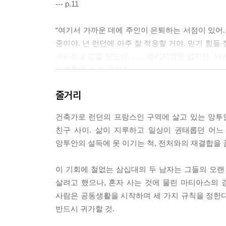
--- p.11
“여기서 가까운 데에 주인이 은퇴하는 서점이 있어.
중이야. 넌 런던에 아주 잘 적응할 거야. 믿기 힘
파리라고 믿을 정도야……. 파리지앵은 없지만. 
오레를 마실 수 있어.”
“오버하지 마, 이 사람아!”
줄거리
--- pp.21-22
건축가로 런던의 프랑스인 구역에 살고 있는 앙투
“난 이곳에서 평생을 보냈어요.”
친구 사이. 삶이 지루하고 일상이 권태롭던 어느
“소중하게 보살피겠습니다. 남자로서 약속드리지요.
앙투안의 설득에 못 이기는 척, 전처와의 재결합을 
노신사는 마티아스의 귀에 입을 가까이 댔다.
“갓 스물다섯 살이 되던 다음 날부터 나는 아버지가
이 기회에 철없는 삼십대의 두 남자는 그들의 오랜
책은 내가 판 최초의 책이었어요. 당시 똑같은 책이 
살려고 했으나, 혼자 사는 것에 물린 마티아스의 강
날까지 이 책과 헤어지지 않겠다고 맹세했다오. 아
사람은 공동생활을 시작하며 세 가지 규칙을 정한다. 첫
있는 인물들과 매일매일 가까이 지낸 행복……. 그들
반드시 귀가할 것.
--- pp.29-30