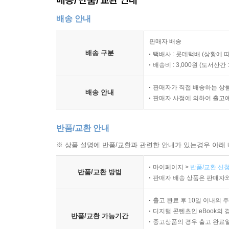
‘파리에서 런던으로 이사하는’ 마티아스와, ‘건축가
배송 안내
실제로 마르크 레비는 건축가 출신 작가다. 1991
발전하면서 코카콜라, 렉스프레스 등 굵직한 대기
판매자 배송
이후 건축회사 대표직을 사임하고 런던으로 이주
배송 구분
택배사 : 롯데택배 (상황에 
반영되어 있다.
배송비 : 3,000원 (
도서산간 : 
그리고 마르크 레비의 팬들이라면 이 책에서 또 
판매자가 직접 배송하는 상
아서와 로렌이 잠깐 카메오로 등장한 것. 어쩌
배송 안내
판매자 사정에 의하여 출고
않을까! 팬들이 좋아하는 마르크 레비의 이 전통
영화화되기도 했는데, 시나리오 작업을 거쳐 2007
반품/교환 안내
원제인 'Mes amis, Mes amours'으로 2008년 
※ 상품 설명에 반품/교환과 관련한 안내가 있는경우 아래 
마이페이지 >
반품/교환 신청
반품/교환 방법
판매자 배송 상품은 판매자와
출고 완료 후 10일 이내의 
디지털 콘텐츠인 eBook의 
반품/교환 가능기간
중고상품의 경우 출고 완료일