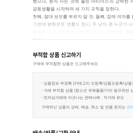
했으나, 혼자 사는 것에 물린 마티아스의 강력한 제
울였다.
공동생활을 시작하며 세 가지 규칙을 정한다.
--- pp.44-45
첫째, 절대 보모를 부르지 말 것. 둘째, 집에 여자를 
그런데 평화로운 생활도 잠시, 두 남자 중 누군가
“좋은 생각이 있어! 아래층에 커다란 거실을 만들고,
손재주 많고 따뜻하며 이타적이지만, 연애에는 젬병이
마티아스가 두 손으로 상상의 선을 그어 공간을 나
될까?
“수직으로?” 앙투안이 흥분하며 물었다.
“어렸을 때부터 우리 둘이 같은 지붕 아래 살자고 
부적합 상품 신고하기
네 커플의 사랑과 깊은 우정, 프랑스 판 러브 액츄
마티아스는 두 팔을 엇갈리며“수직으로 나눈다”고 한
성격도 정반대, 사는 방법도 정반대, 아마 생긴 
구매에 부적합한 상품은 신고해주세요.
“하지만 우린 이제 애들이 아니잖아! 둘 중 한 명이 
따뜻한 이야기는 개성 강한 이웃들의 이야기와 어
앙투안이 웃으며 속삭였다.
글로버의 아름다운 노년의 사랑, 동갑내기 루이
“음, 만약 둘 중 하나가 여자를 데리고 온다면…… 
상품정보 부정확 (카테고리 오등록/상품오등록/상품
특별한 맛을 가미한 메켄지, 에냐 등의 이야기를
거래 부적합 상품 (청소년 유해물품/기타 법규위반 
“그러니까 집에 여자를 들이는 것은 안 된다?”
듯하다.
전자상거래에 어긋나는 판매사례 : 직거래 유도
“그래, 바로 그거야!”
이 이야기에는 마르크 레비 소설의 열쇠인 사랑에 
구매하신 상품의 상태, 배송, 취소 및 반품 문의는
판
우정 그리고 아주 단순한 사랑 이야기. 하지만 읽으
--- pp.52-53
찾아, 너무나 매력적인 그곳 사람들을 찾아 당장 런
배송/반품/교환 안내
작가자신의 실제 경험담에, 전작의 주인공들이 카메