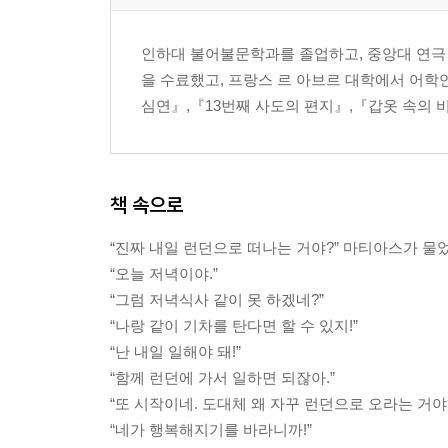
인하대 불어불문학과를 졸업하고, 중앙대 연극
을 수료했고, 프랑스 르 아브르 대학에서 어학
심연』,『13번째 사도의 편지』,『갑옷 속의 
책 속으로
“진짜 내일 런던으로 떠나는 거야?” 마티아스가 물었
“오늘 저녁이야.”
“그럼 저녁식사 같이 못 하겠네?”
“나랑 같이 기차를 탄다면 할 수 있지!”
“난 내일 일해야 돼!”
“함께 런던에 가서 일하면 되잖아.”
“또 시작이네. 도대체 왜 자꾸 런던으로 오라는 거야
“네가 행복해지기를 바라니까!”