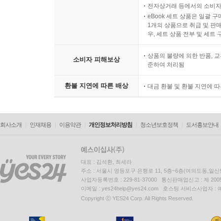
전자상거래 등에서의 소비자
eBook 세트 상품은 일괄 
1개의 상품으로 취급 및 판매
우, 세트 상품 전부 및 세트
상품의 불량에 의한 반품, 교
소비자 피해보상
준하여 처리됨
환불 지연에 따른 배상
대금 환불 및 환불 지연에 
회사소개
인재채용
이용약관
개인정보처리방침
청소년보호정책
도서홍보안내
대표 : 김석환, 최세라
주소 : 서울시 영등포구 은행로 11, 5층~6층(여의도동,일신
사업자등록번호 : 229-81-37000 통신판매업신고 : 제 200
이메일 : yes24help@yes24.com 호스팅 서비스사업자 :
Copyright ⓒ YES24 Corp. All Rights Reserved.