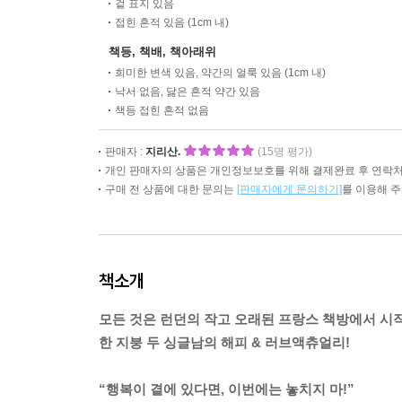
겉 표지 있음
접힌 흔적 있음 (1cm 내)
책등, 책배, 책아래위
희미한 변색 있음, 약간의 얼룩 있음 (1cm 내)
낙서 없음, 닳은 흔적 약간 있음
책등 접힌 흔적 없음
판매자 :
지리산.
(15명 평가)
개인 판매자의 상품은 개인정보보호를 위해 결제완료 후 연락처
구매 전 상품에 대한 문의는
[판매자에게 문의하기]
를 이용해 
책소개
모든 것은 런던의 작고 오래된 프랑스 책방에서 시
한 지붕 두 싱글남의 해피 & 러브액츄얼리!
“행복이 곁에 있다면, 이번에는 놓치지 마!”