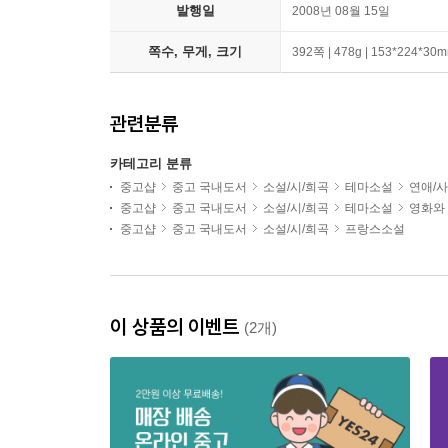
발행일
2008년 08월 15일
쪽수, 무게, 크기
392쪽 | 478g | 153*224*30
관련분류
카테고리 분류
중고샵
중고 국내도서
소설/시/희곡
테마소설
연애/
중고샵
중고 국내도서
소설/시/희곡
테마소설
영화와
중고샵
중고 국내도서
소설/시/희곡
프랑스소설
이 상품의 이벤트
(2개)