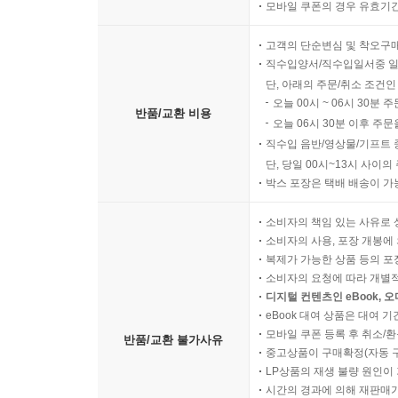
모바일 쿠폰의 경우 유효기간(
고객의 단순변심 및 착오구
직수입양서/직수입일서중 일
단, 아래의 주문/취소 조건인
오늘 00시 ~ 06시 30분 
반품/교환 비용
오늘 06시 30분 이후 주문
직수입 음반/영상물/기프트 
단, 당일 00시~13시 사이
박스 포장은 택배 배송이 가
소비자의 책임 있는 사유로 
소비자의 사용, 포장 개봉에 
복제가 가능한 상품 등의 포장을 
소비자의 요청에 따라 개별
디지털 컨텐츠인 eBook, 
eBook 대여 상품은 대여 기
모바일 쿠폰 등록 후 취소/환
반품/교환 불가사유
중고상품이 구매확정(자동 
LP상품의 재생 불량 원인이 기
시간의 경과에 의해 재판매가