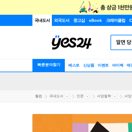
국내도서
외국도서
중고샵
eBook
크레마클럽
C
빠른분야찾기
베스트
신상품
이벤트
바이백
매
웰컴
국내도서
인문
서양철학
서양