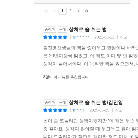
세요. 이불을 걷고 앉아서 램프를 켜고 손바닥을 읽
1
2
깁니다. 깨어나서 할 일이 생겨요. 그 일은 뭡니까?
니다. 기쁨을 발견하면 자연스럽게 잠이 와요. 자지
상처로 숨 쉬는 법
해도 행복해서 자요. 큰 기대감이 있기 때문이죠. 모든 게
종이책
구매
g********r
2021-08-12
신고
|
|
|
--- p.642~643
김진영선생님의 책을 쌓아두고 한참이나 바라보곤
은 20번이상씩 읽었고, 이 책도 이미 몇 번 
생각이 들어서이다. 이 묵직한 책을 읽으면서, 
2명
이 이 리뷰를 추천합니다.
상처로 숨 쉬는 법/김진영
종이책
구매
h*****i
2025-06-25
신고
|
|
|
돈이 좀 쪼들리던 상황이었지만 '이 책은 무슨 일이
것 같아요. 생각이 많아질 때 두고두고 찾아 
니마 모랄리아가 절판된 책이라 저도 미처 못 읽