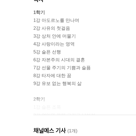
1학기
1강 아도르노를 만나며
2강 사유의 첫걸음
3강 상처 안에 머물기
4강 사랑이라는 영역
5강 슬픈 선행
6강 자본주의 시대의 결혼
7강 선물 주기의 기쁨과 슬픔
8강 타자에 대한 꿈
9강 유보 없는 행복의 삶
2학기
1강 슬픈 조폭
2강 언어와 육체 그리고 남성성
3강 여자의 고고학
채널예스 기사
4강 미인
(1개)