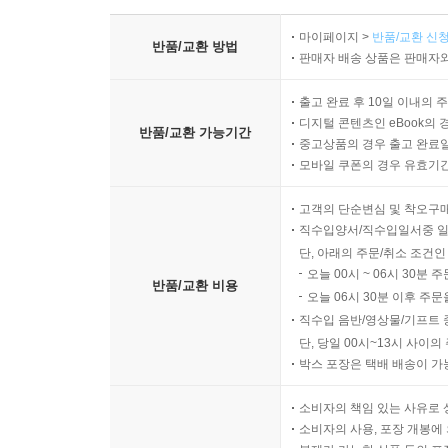
마이페이지 >
반품/교환 신청
반품/교환 방법
판매자 배송 상품은 판매자와
출고 완료 후 10일 이내의 
디지털 콘텐츠인 eBook의 
반품/교환 가능기간
중고상품의 경우 출고 완료일
모바일 쿠폰의 경우 유효기간(
고객의 단순변심 및 착오구
직수입양서/직수입일서중 일
단, 아래의 주문/취소 조건인
오늘 00시 ~ 06시 30분 
반품/교환 비용
오늘 06시 30분 이후 주문
직수입 음반/영상물/기프트 
단, 당일 00시~13시 사이
박스 포장은 택배 배송이 가
소비자의 책임 있는 사유로 
소비자의 사용, 포장 개봉에 