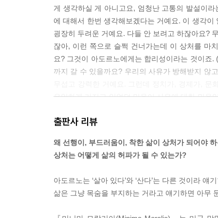
게 생각하실 게 아니고요, 엄청난 고통의 발설이라는
에 대해서 한번 생각해보겠다는 거예요. 이 생각이
굉장히 두려운 거예요. 다들 안 보려고 하잖아요? 
잖아, 이런 쪽으로 슬쩍 건너가는데 이 상처를 마
요? 그것이 아도르노에게는 합리성이라는 것이죠. (
까지 갈 수 있을까요? 우리의 사유가 방해받지 않고
무섭고 강력한 거예요. 그런데 정치가, 경제가,
유일하게 가지고 있었던 믿음이 사유에 대한 믿음입
지를 읽어보겠다는 것이 이 책입니다.
출판사 리뷰
--- p.42~44
왜 선행이, 부드러움이, 착한 삶이 상처가 되어야 하
그런데 많은 지식인들이 이런 사유를 한다는 거예요.
상처는 어떻게 삶의 허파가 될 수 있는가?
착한 사람도 있어’라며 희망에 가득 찬 얘기를 하
같은 느낌, 내일 또 살아야지 이런 생각이 들게 
아도르노는 ‘살아 있다’와 ‘산다’는 다른 것이라 얘
않으려 하는 객관적 권력을 더 공고히 할 뿐이라는 
삶은 그냥 목숨을 부지하는 거라고 얘기하면 아무 문
--- p.74