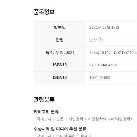
품목정보
발행일
2021년 02월 17일
판형
양장
쪽수, 무게, 크기
756쪽 | 814g | 128*188*40
ISBN13
9791160404562
ISBN10
1160404569
관련분류
카테고리 분류
국내도서
인문
서양철학
서양철학의 이해/서양철학사
수상내역 및 미디어 추천 분류
국내도서
미디어 추천
한겨레