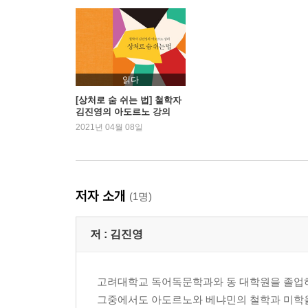
5강 사랑의 도덕
6강 두려움과 매혹 그리고 불면
7강 죽은 자와 산 자에 대하여
8강 우둔함과 사치
9강 상처와 허파
읽다
[상처로 숨 쉬는 법] 철학자
김진영의 아도르노 강의
2021년 04월 08일
저자 소개
(1명)
저 :
김진영
고려대학교 독어독문학과와 동 대학원을 졸업
그중에서도 아도르노와 베냐민의 철학과 미학을