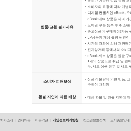
복제가 가능한 상품 등의 포장을 
소비자의 요청에 따라 개별
디지털 컨텐츠인 eBook, 
eBook 대여 상품은 대여 기
모바일 쿠폰 등록 후 취소/환
반품/교환 불가사유
중고상품이 구매확정(자동 
LP상품의 재생 불량 원인이 기
시간의 경과에 의해 재판매가
전자상거래 등에서의 소비자
eBook 세트 상품은 일괄 
1개의 상품으로 취급 및 판매
우, 세트 상품 전부 및 세트
상품의 불량에 의한 반품, 교
소비자 피해보상
준하여 처리됨
환불 지연에 따른 배상
대금 환불 및 환불 지연에 
회사소개
인재채용
이용약관
개인정보처리방침
청소년보호정책
도서홍보안내