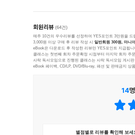
엄마 친구 집에 갔더니 자기 또래 남자아이가 있어요
번의 강의에는 주체, 사랑, 욕망, 정치, 미디어, 
이를 보니까 어쩐지 내 친구인 것 같았다. 그리고 
냉정하고 냉철한 시선으로 들여다본다. 소비 문제
하면 서로를 알아봐요. (…) 여러분 가만히 들여다
세대를 통해 폭력이 전승되는 과정을 관찰하며, 이 
이 있습니다. 그런데 우리는 그것을 필요로 하지 않아
회원리뷰
(64건)
않는다. 조폭 영화나 영재와 둔재, 주거의 문제(아
데 우리가 항상 놓치죠. 아니면 우리가 항상 배반해
매주 10건의 우수리뷰를 선정하여 YES포인트 3만원을 드
카프카와 프루스트 등 선생이 사랑했던 작가들의 문
을 알지 못합니다. 이 사회가 완전히 객관적 권력에
3,000원 이상 구매 후 리뷰 작성 시
일반회원 300원, 마니아
--- p.629~630
eBook은 다운로드 후 작성한 리뷰만 YES포인트 지급됩니
『상처로 숨 쉬는 법』에서 선생은 끊임없이 말한다
클래스는 첫번째 회차 주문확정 시점부터 마지막 회차 주문
사락 독서모임으로 진행된 클래스는 사락 독서모임 게시판
통찰해야 한다고.
막스 브로트에게 카프카가 이런 말을 했어요. 막스 
eBook 페이백, CD/LP, DVD/Blu-ray, 패션 및 판매금
습니다. “아니, 세상은 희망으로 가득 차 있지. 그
세상에 필요 없는 건 아무것도 없어요. 인간이 만
수 있어요. 끊임없는 시선 교환, 인간관계로 짜여 
그래서 그걸 읽어내는 방법론을 우리가 아도르노를 
것은 아니에요. 왜? 우리가 받아들일 수 없기 때문이
14
명
봉합하는 것이 아니라 허파로 만드는 것이죠. 우리가
--- p.631
중에서
사람이 어느 정도 살고 나면 자신이 살아온 길을 
엄중하게 자기 삶의 속살을 들여다보려는 독자에게
니다. 돌아보면 어떻습니까? 저를 돌아보면 한심해요
위해서 스스로의 불가능성을 껴안는 용기를 선사해
은 별로 없을 거예요. 한심하기까지는 아니라도 뭔가 
별점별로 리뷰를 확인해 보세
이 들죠. 그런 서글픈 뒤돌아보기는 어느 정도 살고