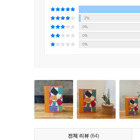
해봐야 합니다.
--- p.633
2%
0%
점쟁이들은 손금은 타고나는 것이며 그걸 보면 운명
0%
왜냐하면 살아오는 동안 손금이 변할 수도 있다는 겁
0%
고 하다 보면 자연스럽게 주먹을 쥐게 돼요. 저는 
금들이 많나. 그리고 손의 잔손금들을 그렇게 많이 
는 생각만 들어요. 하지만 열패감이 중요한 게 아니
--- p.638~639
삶을 돌아보면 늘 내가 놓쳤던 빈틈들만이 남아 있
떤 삶의 궤적이 보인다는 겁니다. 그러면 남은 생
그치는 것이 아니라 나를 깨어나게 만들어요. 그런
으로 부르는 시간이 아니에요. 불면의 시간은 우리를
이러는 것이 아닙니다. 깨어나라 깨어나라는 것이죠.
기 때문에 잠이 안 와요. 자야 된다는 강박만 없으
전체 리뷰
(64)
오고 싶어도 문지방을 건너올 수가 없어요. 무엇 때