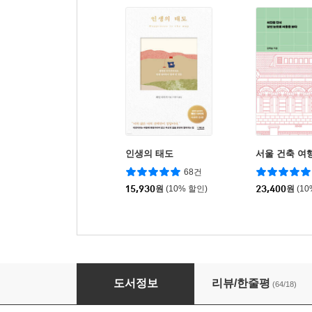
인생의 태도
서울 건축 여
68건
15,930
원
(10% 할인)
23,400
원
(1
상처로 숨 쉬는 법
도서정보
리뷰/한줄평
(64/18)