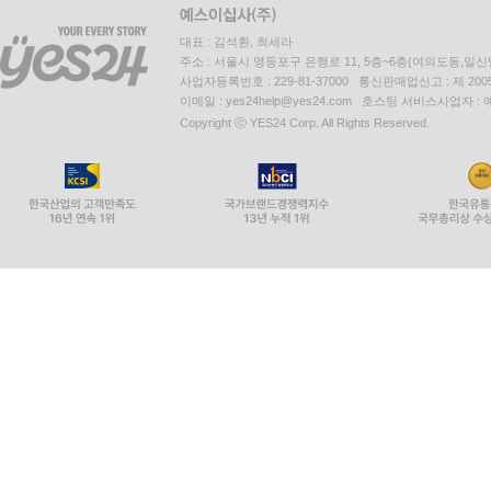
대표 : 김석환, 최세라
주소 : 서울시 영등포구 은행로 11, 5층~6층(여의도동,일신
사업자등록번호 : 229-81-37000 통신판매업신고 : 제 200
이메일 : yes24help@yes24.com 호스팅 서비스사업자 :
Copyright ⓒ YES24 Corp. All Rights Reserved.