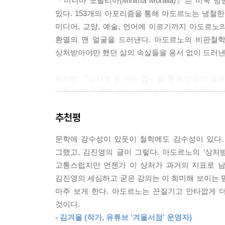
『미니마 모랄리아(Minima Moralia)』는 미
어렵게 생각하실 필요 없어요. 더 쉽게 얘기하면 
있다. 153개의 아포리즘을 통해 아도르노는 냉철한
우리에게 있다는 것입니다. 자유와 행복이 있어야 
미디어, 교양, 예술, 언어에 이르기까지 아도르
있는 곳. 이데올로기에 의해 주입당하고 주문당하고 
환멸의 맨 얼굴을 드러낸다. 아도르노의 비판철
도르노가 말하는 상처입니다.
상처받아야만 했던 삶의 속살들을 용서 없이 드러낸
--- p.117
하지만 『상처로 숨 쉬는 법』을 통해 선생이 들여다
19세기 사람들이 꿈꾸었던 시민사회에서 개인이 누
사회이다. 선생은 『미니마 모랄리아』 안에 오늘날
가, 부품이 아니라 주인이 될 수 있는 개인을 꿈꾸
체념해버렸어요. 그러나 역사가 주체에 대한 꿈을 
추천평
오늘날 한국 사회가 얼마나 많은 문제를 은폐시키
그걸 기억해야 된다는 거죠. 우리가 왜 그걸 기억 
은폐되어 있는 사회죠. 이 은폐성의 무게를 우리가
수 있는 성찰의 계기를 봉쇄해버렸어요. 바로 이것이
문학에 감수성이 있듯이 철학에도 감수성이 있다.
수도 있어요. 아직 살 만하다, 좋은 게 좋은 거지
가득한데도 자신을 안전하다고 생각해요. 아도르노
그랬고, 김진영의 글이 그렇다. 아도르노의 ‘상처받
나름대로 나를 실현하고 있어, 다 좋은 세상이 어디
힐링 사유가 아니라고 말씀드렸습니다. 상처를 치유
고통스럽지만 언젠가 이 상처가 과거의 지표로 남
사람 사는 세상이냐, 내가 이러려고 태어났냐, 그야말
아가서는 상처를 관통해야 돼요.
김진영의 세심하고 굳은 강의는 이 희미해 보이는 
즉 개인의 행복과 자유를 갈구할 수밖에 없어요. _
--- p.118~119
마주 보게 한다. 아도르노는 끈질기고 안타깝게 더
것이다.
지금의 한국 사회는 불안과 두려움, 욕정과 광기로 
여러분 유미리라는 재일교포 작가 아세요? 제목이 
- 김겨울 (작가, 유튜브 ‘겨울서점’ 운영자)
무엇인가라는 모든 물음이 수렴되는 장소가 바로 ‘