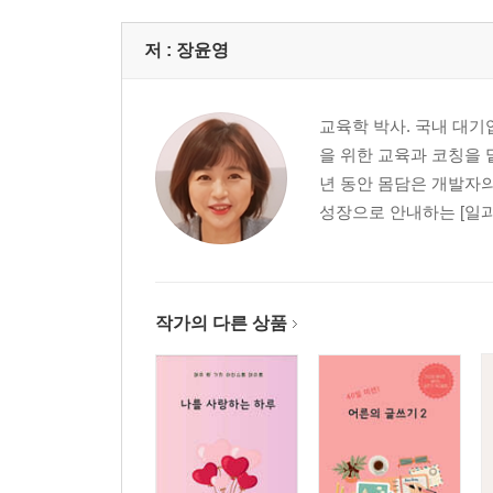
TED 번역가가 되다
브런치 작가의 희로애락
저 :
장윤영
브런치 작가와 협업하기
글감을 찾습니다
교육학 박사. 국내 대기
글쓰기에도 오답노트가 필요하다
을 위한 교육과 코칭을 
나는야 댓글 천사
년 동안 몸담은 개발자
효과적인 퇴고 팁 세 가지
성장으로 안내하는 [일과
꾸준하게 글쓰는 법
제4화 글쓰기 수업 운영이야기
글쓰기 수업을 운영하다
작가의 다른 상품
글쓰기 수업을 진행하는 진짜 이유
독립출판을 경험하다
사람으로 글쓰기를 배우다
선생님의 선생님이 되다
글쓰기로 꿈을 이루다
번역작가로 데뷔하게 된 이야기