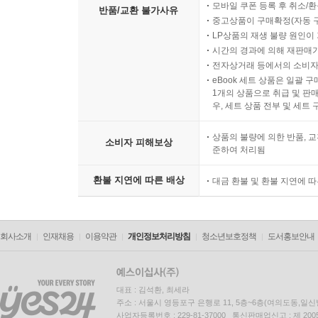
모바일 쿠폰 등록 후 취소/환
반품/교환 불가사유
중고상품이 구매확정(자동 
LP상품의 재생 불량 원인이 기
시간의 경과에 의해 재판매가
전자상거래 등에서의 소비자
eBook 세트 상품은 일괄 
1개의 상품으로 취급 및 판매
우, 세트 상품 전부 및 세트
상품의 불량에 의한 반품, 교
소비자 피해보상
준하여 처리됨
환불 지연에 따른 배상
대금 환불 및 환불 지연에 
회사소개
인재채용
이용약관
개인정보처리방침
청소년보호정책
도서홍보안내
대표 : 김석환, 최세라
주소 : 서울시 영등포구 은행로 11, 5층~6층(여의도동,일신
사업자등록번호 : 229-81-37000 통신판매업신고 : 제 200