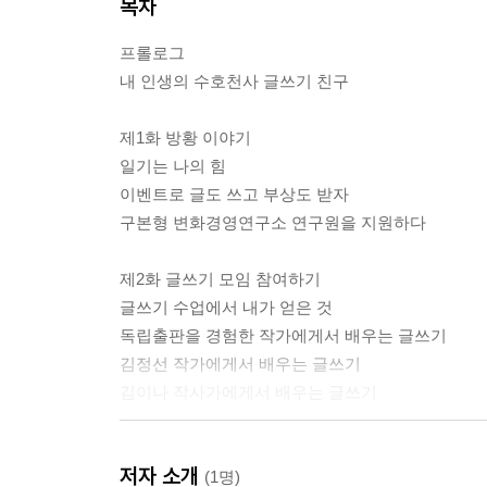
목차
프롤로그
내 인생의 수호천사 글쓰기 친구
제1화 방황 이야기
일기는 나의 힘
이벤트로 글도 쓰고 부상도 받자
구본형 변화경영연구소 연구원을 지원하다
제2화 글쓰기 모임 참여하기
글쓰기 수업에서 내가 얻은 것
독립출판을 경험한 작가에게서 배우는 글쓰기
김정선 작가에게서 배우는 글쓰기
김이나 작사가에게서 배우는 글쓰기
제3화 공적인 글쓰기
저자 소개
브런치 작가에 도전하기
(1명)