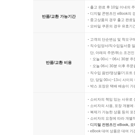
출고 완료 후 10일 이내의 
디지털 콘텐츠인 eBook의 
반품/교환 가능기간
중고상품의 경우 출고 완료일
모바일 쿠폰의 경우 유효기간(
고객의 단순변심 및 착오구
직수입양서/직수입일서중 일
단, 아래의 주문/취소 조건인
오늘 00시 ~ 06시 30분 
반품/교환 비용
오늘 06시 30분 이후 주문
직수입 음반/영상물/기프트 
단, 당일 00시~13시 사이
박스 포장은 택배 배송이 가
소비자의 책임 있는 사유로 
소비자의 사용, 포장 개봉에 
복제가 가능한 상품 등의 포장을 
소비자의 요청에 따라 개별
디지털 컨텐츠인 eBook, 
eBook 대여 상품은 대여 기