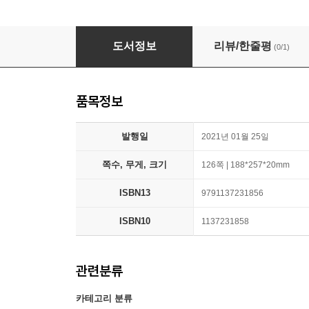
퇴근 후 글쓰기
도서정보
리뷰/한줄평
(0/1)
품목정보
발행일
2021년 01월 25일
쪽수, 무게, 크기
126쪽 | 188*257*20mm
ISBN13
9791137231856
ISBN10
1137231858
관련분류
카테고리 분류