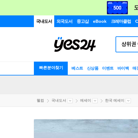
국내도서
외국도서
중고샵
eBook
크레마클럽
C
빠른분야찾기
베스트
신상품
이벤트
바이백
매
웰컴
국내도서
에세이
한국 에세이