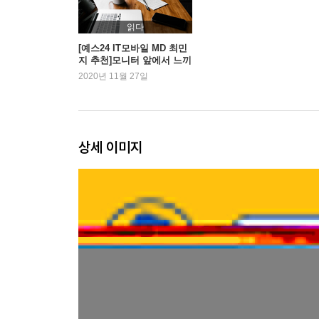
내가 회사에서 이런 미션을 받았다면? 067
문서의 구성 요소를 판단하는 기준 076
읽다
제목은 같아도 내용은 완전히 다를 수 있습니다 081
[예스24 IT모바일 MD 최민
지 추천]모니터 앞에서 느끼
구성 요소를 문서에 옮기기 전 생각해야 할 포인트 0
는 막막함은 이제 그만
2020년 11월 27일
5장 매끄러운 문서의 순서는 어떻게 정하는 걸까?
문서를 만들 때 시간이 얼마나 걸리나요? 102
잘못된 문서의 순서 104
상세 이미지
결론이 예측 가능하게끔 말하기 112
문서의 완성도를 결정짓는 필수 단계 114
문서가 말처럼 이어지지 않는 3가지 경우 117
더 읽기 좋은 문서로 만들어 주는 문서의 구조 121
6장 빠르게 읽히는 문서 한 장의 비밀
상대방 입장에서 이해의 단계가 짧은 커뮤니케이션 
내가 말을 하는 순서와 함께 갈 수 있는 시선 134