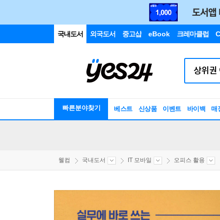
국내도서
외국도서
중고샵
eBook
크레마클럽
C
빠른분야찾기
베스트
신상품
이벤트
바이백
매
웰컴
국내도서
IT 모바일
오피스 활용