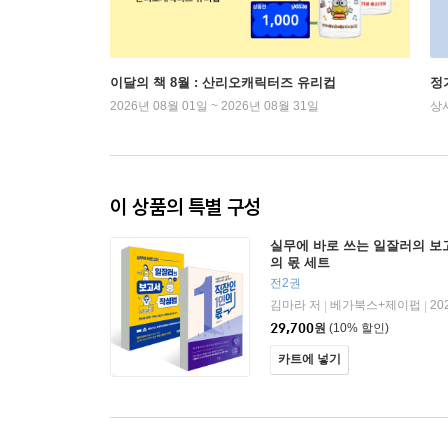
이달의 책 8월 : 산리오캐릭터즈 유리컵
정
2026년 08월 01일 ~ 2026년 08월 31일
상
이 상품의 특별 구성
실무에 바로 쓰는 일잘러의 보고
의 몫 세트
전2권
김마라 저
베가북스+제이펍
20
|
|
29,700
원
(10% 할인)
카트에 넣기