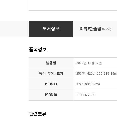
실무에 바로 쓰는 일잘러의 보고서 작성법
도서정보
리뷰/한줄평
(60/58)
품목정보
발행일
2020년 11월 17일
쪽수, 무게, 크기
256쪽 | 420g | 155*215*15
ISBN13
9791190665629
ISBN10
119066562X
관련분류