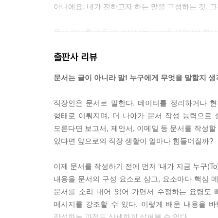
아니에요. 내가 전하고자 하는 말을 구성하는 것, 그것이
문서 하나를 만들 때 소요되는 시간을 100이라 한
중은 100에서 30 정도밖에 되지 않아요. 100에서
출판사 리뷰
간은 더 나은 가독성을 위해 문서 디자인을 보완하는
---p.102
문서는 글이 아니라 말! 누구에게 무엇을 말할지 
그동안 문서 디자인을 어렵게 생각했다면 고정관념을 
직장인은 문서로 말한다. 데이터를 정리하거나 현
보는 사람의 시선이 혼란스럽지 않고 깔끔한 문서가
형태로 이뤄지며, 더 나아가 문서 작성 능력으로 실
모른다면 보고서, 제안서, 이메일 등 문서를 작성
있다면 앞으로의 직장 생활이 얼마나 힘들어질까?
---p.168
이제 문서를 작성하기 전에 먼저 ‘내가 지금 누구(To
내용을 문서의 구성 요소로 삼고, 요소마다 핵심 메
문서를 소리 내어 읽어 가면서 수정하는 요령도 
메시지를 강조할 수 있다. 이렇게 배운 내용을 바
작성하는 과정도 상세하게 살펴볼 수 있다.