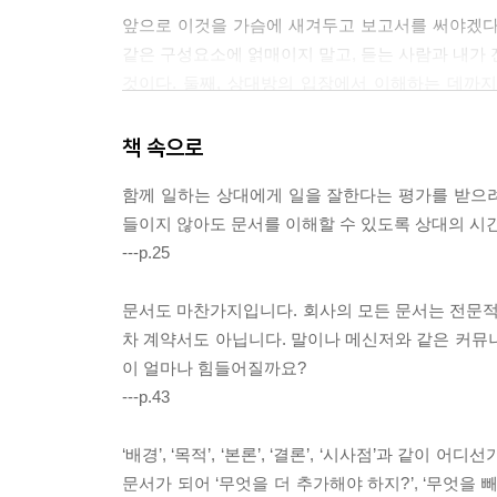
앞으로 이것을 가슴에 새겨두고 보고서를 써야겠다. 
같은 구성요소에 얽매이지 말고, 듣는 사람과 내가 전
것이다. 둘째, 상대방의 입장에서 이해하는 데까
않도록.
책 속으로
앞으로는 보고서 미션을 받을 때 지금까지 그랬던 
함께 일하는 상대에게 일을 잘한다는 평가를 받으려
가장 중요하지만 적어도 틀을 잡고 정리하는 과정에서
들이지 않아도 문서를 이해할 수 있도록 상대의 시간
봅시다.
---p.25
문서도 마찬가지입니다. 회사의 모든 문서는 전문적
차 계약서도 아닙니다. 말이나 메신저와 같은 커뮤
이 얼마나 힘들어질까요?
---p.43
‘배경’, ‘목적’, ‘본론’, ‘결론’, ‘시사점’과 
문서가 되어 ‘무엇을 더 추가해야 하지?’, ‘무엇을