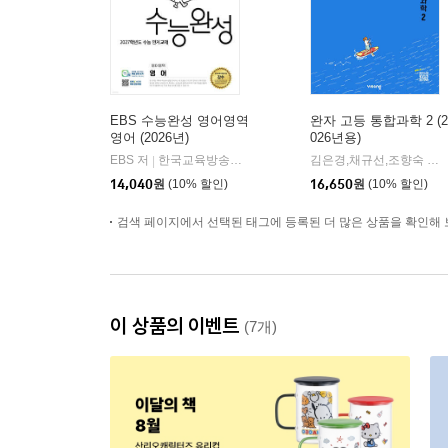
EBS 수능완성 영어영역
완자 고등 통합과학 2 (2
영어 (2026년)
026년용)
EBS 저
한국교육방송공사
김은경,채규선,조향숙 등저
|
14,040
원
(10% 할인)
16,650
원
(10% 할인)
검색 페이지에서 선택된 태그에 등록된 더 많은 상품을 확인해 
이 상품의 이벤트
(7개)