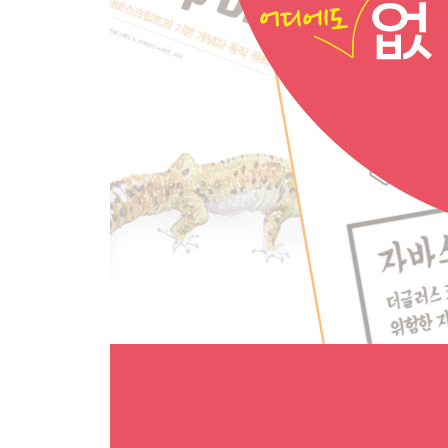
036 문자열 합치기 081
037 문자열의 대소문자 변환하기 083
038 문자열과 식 함께 다루기 085
039 정규 표현식 사용하기 087
040 정규 표현식으로 특정 문자 검색하기 089
041 소수점 자릿수 지정하기 091
042 문자열 길이 맞추기 094
043 문자열 URI 이스케이프 처리하기 097
044 문자열 URI 디코드하기 100
CHAPTER 3 데이터 다루기 101
045 배열 정의하기 102
046 배열 길이 확인하기 104
047 배열 요소 다루기 ① 105
048 배열 요소 다루기 ② 108
049 배열 요소 다루기 ③ 109