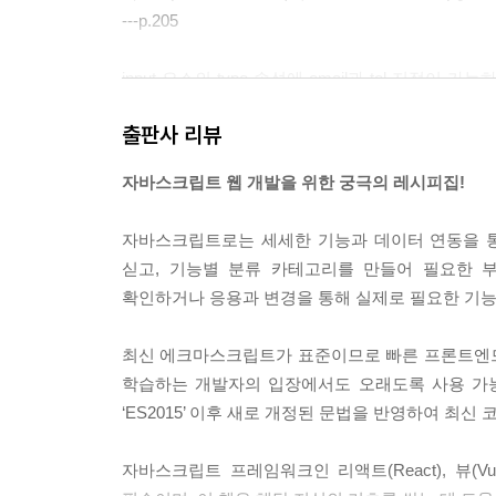
---p.205
input 요소의 type 속성에 email과 tel 지정
입력용 키보드가 표시되며, email은 영문 키보드가
출판사 리뷰
---p.333
자바스크립트 웹 개발을 위한 궁극의 레시피집!
비동기 처리 작업 기능을 하는 Promise 객체를 사
의 표준 기능에도 Promise 사용이 증가하고 있으며, 
자바스크립트로는 세세한 기능과 데이터 연동을 통
---p.455
싣고, 기능별 분류 카테고리를 만들어 필요한 
확인하거나 응용과 변경을 통해 실제로 필요한 기능
클래스 내부의 함수를 클래스 메소드 멤버 함수라고
function은 사용하지 않도록 주의하자. 정의할 수 
최신 에크마스크립트가 표준이므로 빠른 프론트엔드
학습하는 개발자의 입장에서도 오래도록 사용 가능
---p.546
‘ES2015’ 이후 새로 개정된 문법을 반영하여 최신
자바스크립트 프레임워크인 리액트(React), 뷰(Vu