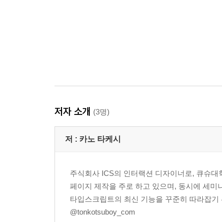
CHAPTER 17 디버그 521
251 정보/에러/경고 출력하기 522
252 객체 구조 출력하기 523
253 에러 파악하기 525
254 에러 객체 생성하기 526
255 에러 발생시키기 527
256 에러 발생 확인하기 529
257 에러 발생 시 실행 코드 설정하기 531
저자 소개
(3명)
258 에러 종류 파악하기 533
저 :
카노 타케시
CHAPTER 18 함수와 클래스 535
주식회사 ICS의 인터랙션 디자이너로, 큐슈
259 함수 내부 변수와 상수의 범위 알기 536
페이지 제작을 주로 하고 있으며, 동시에 세미
260 클래스 정의하기 539
타입스크립트의 최신 기능을 꾸준히 따라잡기 
261 클래스 사용하기(인스턴스화) 541
@tonkotsuboy_com
262 클래스에서 변수 사용하기 542