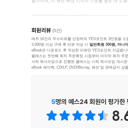
필수이며, 이 책은 해당 지식의 기초를 쌓는 데 도움
이 책을 통해 얻을 수 있는 것들
- 자바스크립트의 최신 코드와 동향을 파악할 수 있
회원리뷰
- 지속적으로 활용 가능한 자바스크립트의 기술을 배
(5건)
- 에크마스크립트(ECMAScript)의 최신 기술 규격
매주 10건의 우수리뷰를 선정하여 YES포인트 3만원을 드
3,000원 이상 구매 후 리뷰 작성 시
일반회원 300원, 마니아
- 목적별로 레시피를 정리하여 사용법을 빠르게 실무
eBook은 다운로드 후 작성한 리뷰만 YES포인트 지급됩니
클래스는 첫번째 회차 주문확정 시점부터 마지막 회차 주문
사락 독서모임으로 진행된 클래스는 사락 독서모임 게시판
eBook 페이백, CD/LP, DVD/Blu-ray, 패션 및 판매금
5
명의 예스24 회원이 평가한
8.