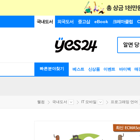
국내도서
외국도서
중고샵
eBook
크레마클럽
C
빠른분야찾기
베스트
신상품
이벤트
바이백
매
웰컴
국내도서
IT 모바일
프로그래밍 언어