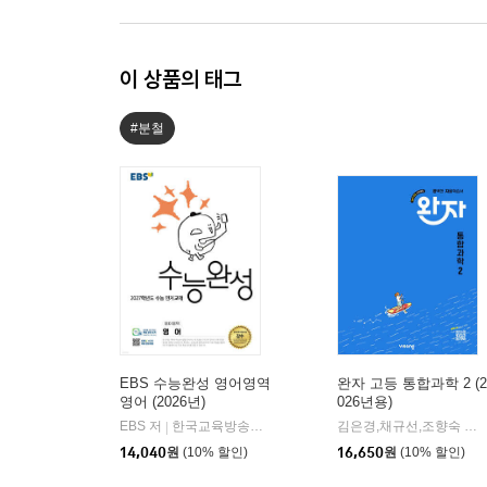
이 상품의 태그
#분철
EBS 수능완성 영어영역
완자 고등 통합과학 2 (2
영어 (2026년)
026년용)
EBS 저
한국교육방송공사
김은경,채규선,조향숙 등저
|
14,040
원
(10% 할인)
16,650
원
(10% 할인)