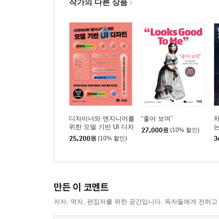
277 맵과 키 사용하기 576
작가의 다른 상품
278 데이터 중복 없는 Set 사용하기 580
디자이너와 엔지니어를
“좋아 보여”
위한 모델 기반 UI 디자
는
27,000
원
(10% 할인)
인
25,200
원
(10% 할인)
3
만든 이 코멘트
저자, 역자, 편집자를 위한 공간입니다. 독자들에게 전하고