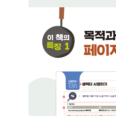
138 셀렉터 조건 만족하는 요소 읽어 오기 285
139 클래스명으로 요소 읽어 오기 287
140 〈html〉, 〈body〉 요소 읽어 오기 288
141 부모/자식/전/후 요소 읽어 오기 291
142 부모 요소에 자식 요소 추가하기 292
143 지정 위치에 요소 추가하기 294
144 요소 앞/뒤에 다른 요소 추가하기 296
145 HTML 코드 요소 추가하기 298
146 요소를 동적으로 삭제하기 300
147 요소 자신 삭제하기 302
148 요소 생성하기 304
149 요소 복사하기 307
150 요소 교체하기 309
151 노드 교체하기 311
152 텍스트 요소 다루기 313
153 요소 내부 HTML 다루기 315
154 자신을 포함한 HTML 요소 다루기 318