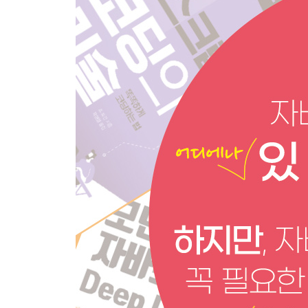
CHAPTER 2 판별, 수, 문자 045
020 진위 여부 판별하기 046
021 숫자 다루기 048
022 어림 계산하기(반올림, 올림, 버림) 050
023 임의의 수 다루기 052
024 수학 계산 함수 사용하기 055
025 삼각 함수 사용하기 057
026 문자열 다루기 060
027 문자열의 길이 확인하기 061
028 문자열의 공백 처리하기 trim 063
029 문자열 검색하기(인덱스 검색) 064
030 문자열 검색하기(부분 검색) 067
031 문자열에서 문자 다루기(문자열에서 문자 추출하
032 문자열 다루기(위치 지정하여 선택하기) 072
033 문자열 다루기(글자 수 지정하여 선택하기) 074
034 지정 문자열 변환하기 075
035 문자열 나누기 078