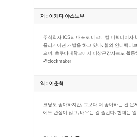
263 클래스에서 메소드 사용하기 546
264 인스턴스 생성없이 정적 메소드 사용하기 548
저 :
이케다 야스노부
265 클래스 계승하기 549
266 클래스 데이터의 setter/getter 사용하기 550
267 this 기능 사용하기(화살표 함수) 552
주식회사 ICS의 대표로 테크니컬 디렉터이자 
플리케이션 개발을 하고 있다. 웹의 인터랙티
CHAPTER 19 자바스크립트 심화 555
으며, 츠쿠바대학교에서 비상근강사로도 활동하
@clockmaker
268 자바스크립트 읽기 타이밍 최적화하기 556
269 처리 파일 분할하기(ES 모듈) 558
270 모듈 내보내기 export 560
역 :
이춘혁
271 모듈 가져오기 import 561
272 모듈형 자바스크립트 HTML에서 읽어 오기 563
코딩도 좋아하지만, 그보다 더 좋아하는 건 문
273 반복 처리를 위한 반복자 사용하기 564
에도 관심이 많고, 배우는 걸 즐긴다. 현재는
274 iterator 정의하여 사용하기 566
275 유일한 데이터 사용하기(심볼) 570
276 배열과 객체에 독자적인 메소드 추가하기 572