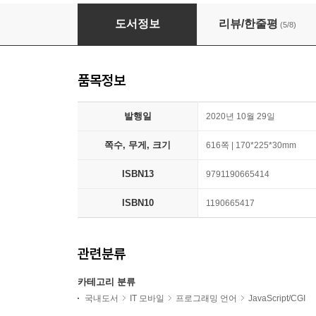
실무에 바로 적용하는 자바스크립트 코드 레시피 
도서정보
리뷰/한줄평
(5/8)
품목정보
발행일
2020년 10월 29일
쪽수, 무게, 크기
616쪽 | 170*225*30mm
ISBN13
9791190665414
ISBN10
1190665417
관련분류
카테고리 분류
국내도서
IT 모바일
프로그래밍 언어
JavaScript/CGI