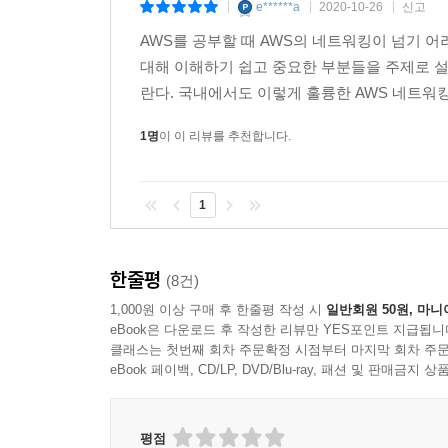
Route 53 장애 조치 라우팅 정책
e******a
2020-10-26
신고
|
|
|
AWS를 공부할 때 AWS의 네트워킹이 넘기 
5. CloudFront
대해 이해하기 쉽고 중요한 부분들을 주제로 설명하고 
5.1 Contents Delivery Network (CDN)
란다. 국내에서도 이렇게 훌륭한 AWS 네트워킹
5.2 CloudFront 소개
1명
이 이 리뷰를 추천합니다.
6. [실습 5-3] CloudFront 를 통한 CDN 서비스
CloudFront 설정과 Route 53 연결
1
7. Global Accelerator
7.1 Global Accelerator 소개
한줄평
(8건)
7.2 Global Accelerator 구성
1,000원 이상 구매 후 한줄평 작성 시
일반회원 50원, 마니
eBook은 다운로드 후 작성한 리뷰만 YES포인트 지급됩니
8. [실습 5-4] 글로벌 네트워크를 활용한 Global Accele
클래스는 첫번째 회차 주문확정 시점부터 마지막 회차 주문
eBook 페이백, CD/LP, DVD/Blu-ray, 패션 및 판매금
Global Accelerator 설정 및 확인
Traffic Dial 과 Weight 를 통한 트래픽 조정
Global Accelerator 의 Failover 검증
평점