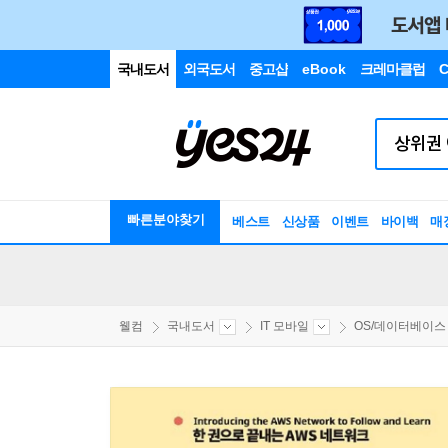
국내도서
외국도서
중고샵
eBook
크레마클럽
C
빠른분야찾기
베스트
신상품
이벤트
바이백
매
웰컴
국내도서
IT 모바일
OS/데이터베이스