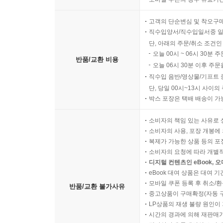
8. CloudTrail
8.1 AWS CloudTrail 개요
고객의 단순변심 및 착오구
8.2 AWS CloudTrail 모범 사례 조치 사항
직수입양서/직수입일서중 일
단, 아래의 주문/취소 조건인
오늘 00시 ~ 06시 30분 
반품/교환 비용
오늘 06시 30분 이후 주문
08장 종합 실습
직수입 음반/영상물/기프트 
1.1 실습 개요
단, 당일 00시~13시 사이
1.2 기본 환경 구성
박스 포장은 택배 배송이 가
1.3 전송 게이트웨이와 온프레미스의 VPN 설정
1.4 전송 게이트웨이 리전 간 피어랑 설정
소비자의 책임 있는 사유로 
1.5 DB 복제 설정
소비자의 사용, 포장 개봉에 
복제가 가능한 상품 등의 포장을 
1.6 평상 시 확인
소비자의 요청에 따라 개별
1.7 장애 발생 시 확인
디지털 컨텐츠인 eBook, 
eBook 대여 상품은 대여 기
찾아보기
모바일 쿠폰 등록 후 취소/환
반품/교환 불가사유
중고상품이 구매확정(자동 
LP상품의 재생 불량 원인이 기
시간의 경과에 의해 재판매가