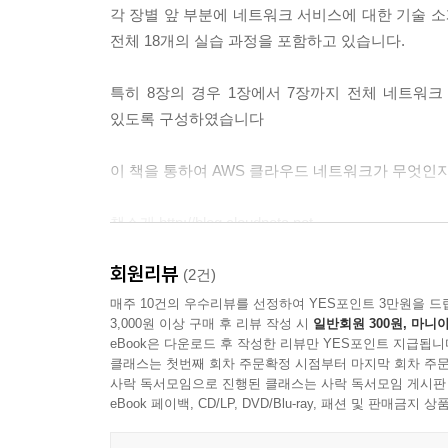
각 장별 앞 부분에 네트워크 서비스에 대한 기술 
엔드포인트 서비스 검증
전체 18개의 실습 과정을 포함하고 있습니다.
4. 배치 그룹 (Placement Group)
특히 8장의 경우 1장에서 7장까지 전체 네트워
4.1 배치 그룹 이란?
있도록 구성하였습니다
4.2 배치 그룹 종류
이 책을 통하여 AWS 클라우드 네트워크가 무엇인지
5. 메타데이터 (Metadata)
5.1 메타데이터 란?
책소개 http://blog.cloudneta.net
5.2 EC2 인스턴스 메타데이터 확인
책가이드 http://bit.ly/cnba0000
회원리뷰
(2건)
매주 10건의 우수리뷰를 선정하여 YES포인트 3만원을 드
04장 인터넷 연결
3,000원 이상 구매 후 리뷰 작성 시
일반회원 300원, 마니아
1. AWS 의 인터넷 연결
eBook은 다운로드 후 작성한 리뷰만 YES포인트 지급됩니
1.1 AWS 의 인터넷 연결 소개
클래스는 첫번째 회차 주문확정 시점부터 마지막 회차 주문
1.2 인터넷 게이트웨이
사락 독서모임으로 진행된 클래스는 사락 독서모임 게시판
eBook 페이백, CD/LP, DVD/Blu-ray, 패션 및 판매금
1.3 NAT 디바이스 (NAT 인스턴스 & NAT 게이트웨
1.4 Proxy 인스턴스