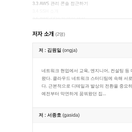
3.3 AWS 관리 콘솔 접근하기
3.4 SSH 소개
3.5 AWS SSH 키 페어 생성
3.6 그 외 준비 사항
저자 소개
(2명)
4. [실습 1-1] EC2 배포 및 사용
AWS 관리 콘솔에서 EC2 인스턴스 배포
저 :
김원일
(ongja)
사용자 PC에서 SSH로 EC2 인스턴스 접근
EC2 인스턴스에 웹 서비스 설치
네트워크 현업에서 교육, 엔지니어, 컨설팅 등
EC2 인스턴스 삭제
왔다. 클라우드 네트워크 스터디팀에 속해 서
다. 근본적으로 디테일과 발상의 전환을 중요하
5. [실습 1-2] CloudFormation 스택 생성 및 삭제
예전부터 막연하게 꿈꿔왔던 집...
CloudFormation 소개
CloudFormation 스택 생성 & 삭제
저 :
서종호
(gasida)
02장 VPC 기초