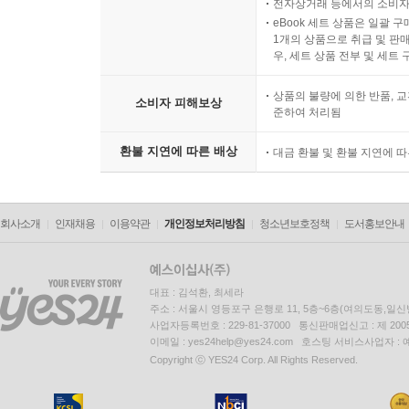
전자상거래 등에서의 소비자
eBook 세트 상품은 일괄 
1개의 상품으로 취급 및 판매
우, 세트 상품 전부 및 세트
상품의 불량에 의한 반품, 교
소비자 피해보상
준하여 처리됨
환불 지연에 따른 배상
대금 환불 및 환불 지연에 
회사소개
인재채용
이용약관
개인정보처리방침
청소년보호정책
도서홍보안내
대표 : 김석환, 최세라
주소 : 서울시 영등포구 은행로 11, 5층~6층(여의도동,일신
사업자등록번호 : 229-81-37000 통신판매업신고 : 제 200
이메일 : yes24help@yes24.com 호스팅 서비스사업자 :
Copyright ⓒ YES24 Corp. All Rights Reserved.