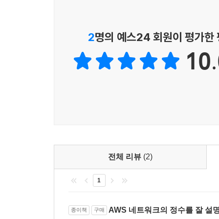
2. [실습 4-1] NAT 인스턴스를 통한 인터넷 연결
2
명의 예스24 회원이 평가한
10.
05장 부하 분산
1. ELB
2. [실습 5-1] ALB와 NLB를 통한 로드 밸런싱
ALB 통한 로드 밸런싱
NLB 통한 로드 밸런싱
3. Route 53
전체 리뷰
(2)
3.1 DNS (Domain Name System)
3.2 Route 53 소개
1
4. [실습 5-2] Route 53 구성 및 라우팅 정책
Route 53 과 ALB 연결
AWS 네트워크의 정수를 잘 설
종이책
구매