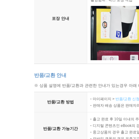
촬영범위 : 박스 포장 작업
4. VPC 트래픽 미러링
4.1 VPC 트래픽 미러링 개요
포장 안내
4.2 VPC 트래픽 미러링 동작 및 제약 사항
5. AWS WAF
5.1 AWS WAF 개요
5.2 AWS WAF 구성
6. [실습 7-2] AWS WAF를 통한 웹 애플리케이션 
반품/교환 안내
AWS WAF 생성 및 배포
웹 취약점 공격 검증
※ 상품 설명에 반품/교환과 관련한 안내가 있는경우 아래 
마이페이지 >
반품/교환 신청
7. IAM
반품/교환 방법
판매자 배송 상품은 판매자와
7.1 IAM 개요
7.2 IAM 세부 요소
출고 완료 후 10일 이내의 
7.3 IAM 주요 기능
디지털 콘텐츠인 eBook의 
반품/교환 가능기간
중고상품의 경우 출고 완료일
모바일 쿠폰의 경우 유효기간(