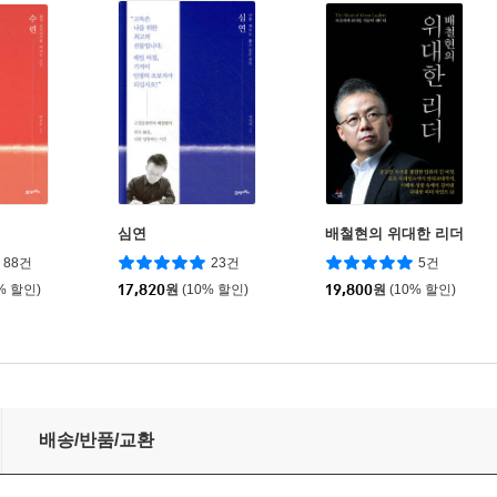
심연
배철현의 위대한 리더
88건
23건
5건
% 할인)
17,820
원
(10% 할인)
19,800
원
(10% 할인)
배송/반품/교환