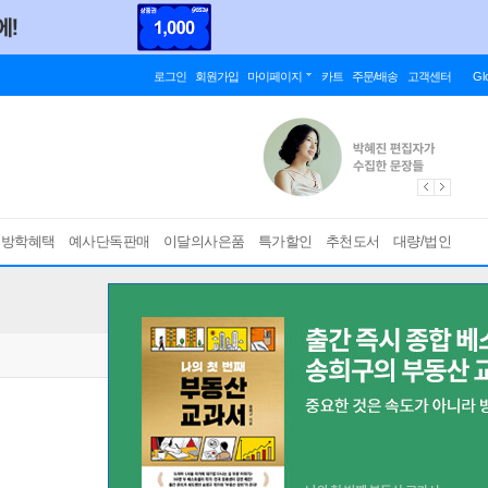
로그인
회원가입
마이페이지
카트
주문/배송
고객센터
Gl
름방학혜택
예사단독판매
이달의사은품
특가할인
추천도서
대량/법인