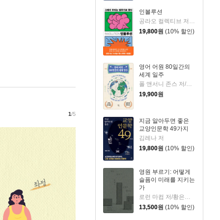
인볼루션
공라오 컬렉티브 저/홍명교 역
19,800
원
(10% 할인)
영어 어원 80일간의
세계 일주
폴 앤서니 존스 저/고정아 역
19,900
원
1
/5
지금 알아두면 좋은
교양인문학 49가지
김레나 저
19,800
원
(10% 할인)
영원 부르기: 어떻게
슬픔이 미래를 지키는
가
로런 마컴 저/황은주 역
13,500
원
(10% 할인)