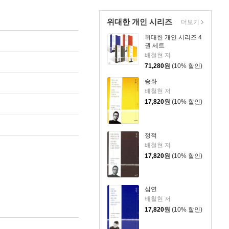
위대한 개인 시리즈
더보기
위대한 개인 시리즈 4
권 세트
배철현 저
71,280
원
(10% 할인)
승화
배철현 저
17,820
원
(10% 할인)
정적
배철현 저
17,820
원
(10% 할인)
심연
배철현 저
17,820
원
(10% 할인)