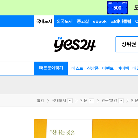
국내도서
외국도서
중고샵
eBook
크레마클럽
C
빠른분야찾기
베스트
신상품
이벤트
바이백
매
웰컴
국내도서
인문
인문/교양
인