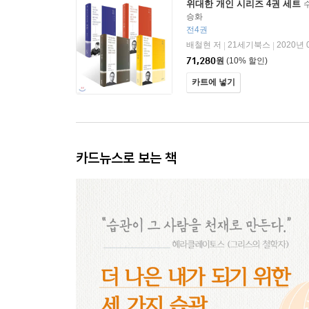
위대한 개인 시리즈 4권 세트
수
승화
전4권
배철현 저
21세기북스
2020년 
|
|
71,280
원
(10% 할인)
카트에 넣기
카드뉴스로 보는 책