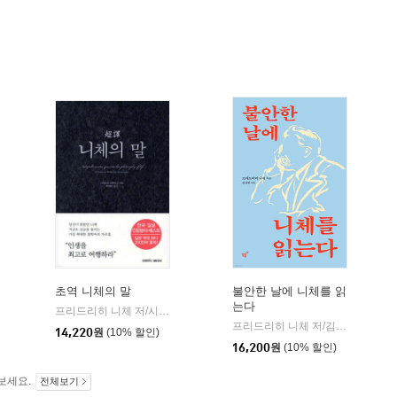
초역 니체의 말
불안한 날에 니체를 읽
는다
프리드리히 니체 저/시라토리 하루히코 편
삼호미디어
|
하이스트
프리드리히 니체 저/김상현 역
필
|
|
14,220
원
(10% 할인)
16,200
원
(10% 할인)
보세요.
전체보기