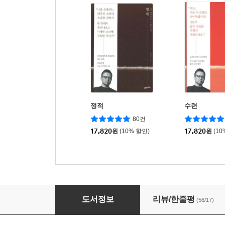
정적
수련
80건
17,820
원
(10% 할인)
17,820
원
(10
승화
도서정보
리뷰/한줄평
(56/17)