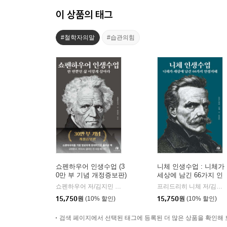
이 상품의 태그
#철학자의말
#습관의힘
쇼펜하우어 인생수업 (3
니체 인생수업 : 니체가
0만 부 기념 개정증보판)
세상에 남긴 66가지 인
생지혜 (리커버 에디션)
쇼펜하우어 저/김지민 편
하이스트
프리드리히 니체 저/김지민 편
|
15,750
원
(10% 할인)
15,750
원
(10% 할인)
검색 페이지에서 선택된 태그에 등록된 더 많은 상품을 확인해 