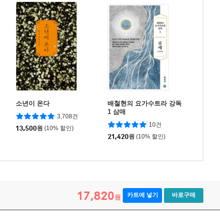
소년이 온다
배철현의 요가수트라 강독
1 삼매
3,708건
10건
13,500
원
(10% 할인)
21,420
원
(10% 할인)
17,820
카트에 넣기
바로구매
원