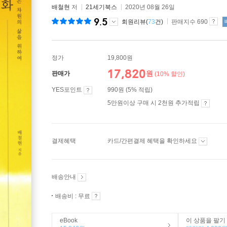
배철현
저
21세기북스
2020년 08월 26일
9.5
회원리뷰(
73
건)
판매지수 690
정가
19,800원
17,820
원
판매가
(10% 할인)
YES포인트
990원 (5% 적립)
5만원이상 구매 시 2천원 추가적립
결제혜택
카드/간편결제 혜택을 확인하세요
배송안내
배송비 : 무료
eBook
이 상품을 팔기