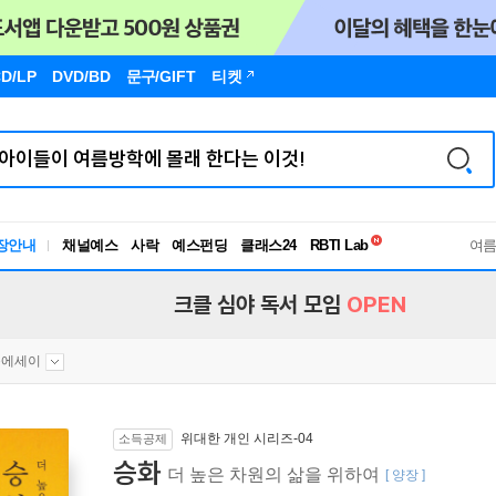
D/LP
DVD/BD
문구
/GIFT
티켓
독서유형검사
RBTI Lab
장안내
채널예스
사락
예스펀딩
클래스24
독서유형검사
여
크클 심야 독서 모임
OPEN
문에세이
위대한 개인 시리즈-04
소득공제
승화
더 높은 차원의 삶을 위하여
[ 양장 ]