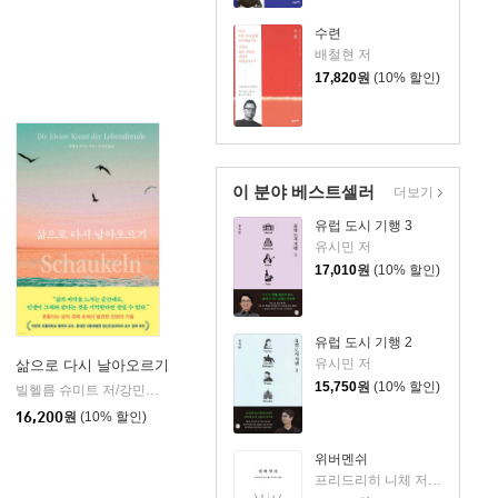
수련
배철현 저
17,820
원
(10% 할인)
이 분야 베스트셀러
더보기
유럽 도시 기행 3
유시민 저
17,010
원
(10% 할인)
유럽 도시 기행 2
유시민 저
삶으로 다시 날아오르기
15,750
원
(10% 할인)
빌헬름 슈미트 저/강민경 역
피카(FIKA)
|
름
16,200
원
(10% 할인)
위버멘쉬
프리드리히 니체 저/어나니머스 역