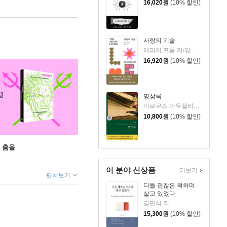
16,020
원
(10% 할인)
사랑의 기술
에리히 프롬 저/강주헌 역
16,920
원
(10% 할인)
명상록
마르쿠스 아우렐리우스 저/박문재 역
10,800
원
(10% 할인)
 춤을
이 분야 신상품
더보기
펼쳐보기
다들 괜찮은 척하며
살고 있었다
김민식 저
15,300
원
(10% 할인)