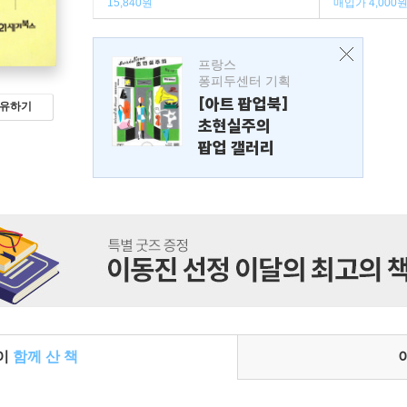
15,840원
매입가 4,000
프랑스
퐁피두센터 기획
[아트 팝업북]
유하기
초현실주의
팝업 갤러리
들이
함께 산 책