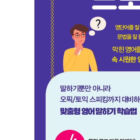
Unit 24 be being p.p. / have been p.p. p.p.를
Unit 25 a / an / -s / X 디테일도 지켜 말하기
Unit 26 the / my / X 디테일도 지켜 말하기
Unit 27 some / any 디테일도 지켜 말하기
Unit 28 all / most / both / none 디테일도 지켜 말하
Unit 29 a few / a little / many / a lot of 디테일도
Unit 30 at / on / in / of 전치사를 이용해 디테일하
Unit 31 off / about / for / during 전치사를 이
Unit 32 across / around / along / throug
Unit 33 by / until / before / after 전치사를 
Unit 34 behind / under / to / into 전치사를 
Unit 35 up / down 전치사를 이용해 디테일하게 말
Unit 36 very / so / enough / too 부사를 이용
Unit 37 always / usually / often / someti
Unit 38 never / already / still / yet 부사를 
Unit 39 just / even / ever / anymore 부사를
Unit 40 -ever 부사를 이용해 디테일하게 말하기