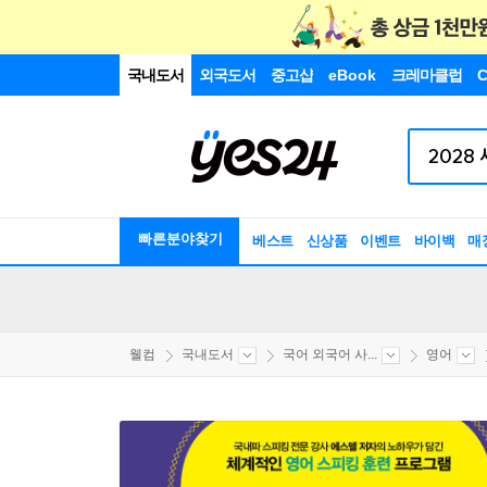
국내도서
외국도서
중고샵
eBook
크레마클럽
C
빠른분야찾기
베스트
신상품
이벤트
바이백
매
웰컴
국내도서
국어 외국어 사...
영어