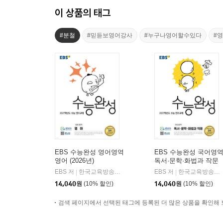
이 상품의 태그
#분철
#믿듣보영어강사
#누구나영어할수있다
#
EBS 수능완성 영어영역
EBS 수능완성 국어영
영어 (2026년)
독서·문학·화법과 작문
(2026년)
EBS 저
한국교육방송공사
EBS 저
한국교육방송공사
|
|
14,040
원
(10% 할인)
14,040
원
(10% 할인)
검색 페이지에서 선택된 태그에 등록된 더 많은 상품을 확인해 