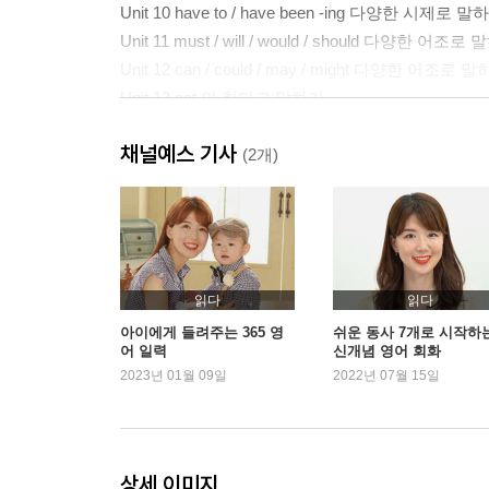
Unit 10 have to / have been -ing 다양한 시제로 말
Unit 11 must / will / would / should 다양한 어조로
Unit 12 can / could / may / might 다양한 어조로 
Unit 13 not 안 한다고 말하기
Unit 14 Do you ~? 뭐 하는지 물어보기
채널예스 기사
Unit 15 Am I ~? 어떤 상태인지 물어보기
(2개)
Unit 16 Have you p.p. ~? 해본 적 있는지 물어보기
Unit 17 Will you ~? 조언을 구하거나 가능한지 물
Unit 18 Who / What / Which ~? 누가, 무엇이 
읽다
읽다
PART 02
아이에게 들려주는 365 영
쉬운 동사 7개로 시작하
어 일력
신개념 영어 회화
Unit 01 that / who / what / which 두 문장 붙여 길
2023년 01월 09일
2022년 07월 15일
Unit 02 when / where / how / why 두 문장 붙여 
Unit 03 if / whether 두 문장 붙여 길게 말하기
Unit 04 and / but / or 두 문장 붙여 길게 말하기
Unit 05 who / which / that 단어에 붙여 길게 말하기
상세 이미지