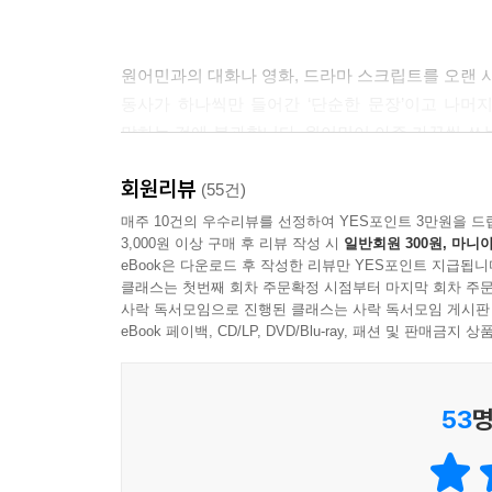
원어민과의 대화나 영화, 드라마 스크립트를 오랜 시
동사가 하나씩만 들어간 ‘단순한 문장’이고 나머지 
말하는 것에 불과합니다. 원어민이 아주 가끔씩 쓰
문장 구조를 머릿속에 탑재할 수만 있다면, 내가 이미
회원리뷰
영어 문장 암기도 훨씬 쉬워집니다. 문장을 쉽게 말하
(55건)
섞어가며 1분 이상 내 생각과 경험을 자유롭게 말할
매주 10건의 우수리뷰를 선정하여 YES포인트 3만원을 드
3,000원 이상 구매 후 리뷰 작성 시
일반회원 300원, 마니아
표현을 이용해 영어의 모든 문장 구조를 배운 후,
eBook은 다운로드 후 작성한 리뷰만 YES포인트 지급됩니
놀라운 경험을 해보세요.
클래스는 첫번째 회차 주문확정 시점부터 마지막 회차 주문
사락 독서모임으로 진행된 클래스는 사락 독서모임 게시판
eBook 페이백, CD/LP, DVD/Blu-ray, 패션 및 판매금
53
명