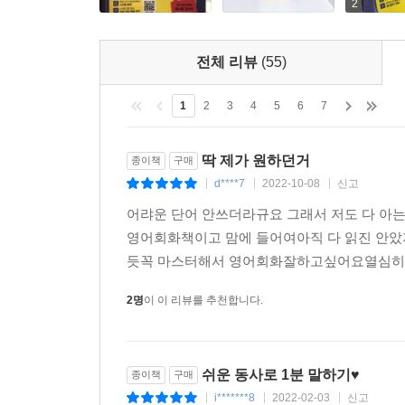
2
전체 리뷰
(55)
1
2
3
4
5
6
7
딱 제가 원하던거
종이책
구매
d****7
2022-10-08
신고
|
|
|
어랴운 단어 안쓰더라규요 그래서 저도 다 아는
영어회화책이고 맘에 들어여아직 다 읽진 안았
듯꼭 마스터해서 영어회화잘하고싶어요열심히 
2명
이 이 리뷰를 추천합니다.
쉬운 동사로 1분 말하기♥
종이책
구매
i*******8
2022-02-03
신고
|
|
|