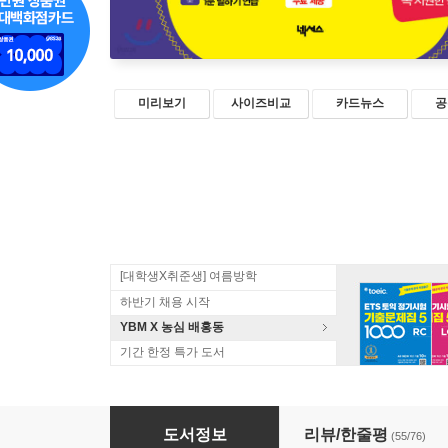
미리보기
사이즈비교
카드뉴스
공
[대학생X취준생] 여름방학
하반기 채용 시작
YBM X 농심 배홍동
기간 한정 특가 도서
쉬운 단어로 1분 영어 말하기
도서정보
리뷰/한줄평
(55/76)