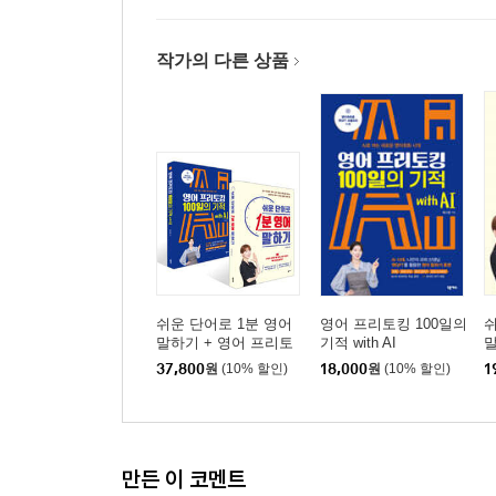
작가의 다른 상품
쉬운 단어로 1분 영어
영어 프리토킹 100일의
쉬
말하기 + 영어 프리토
기적 with AI
킹 100일의 기적 with A
37,800
원
(10% 할인)
18,000
원
(10% 할인)
1
I 세트
만든 이 코멘트