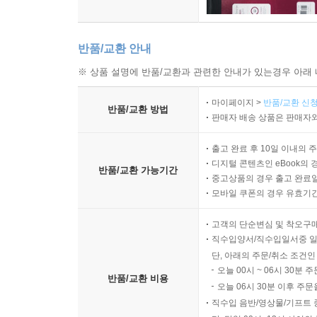
반품/교환 안내
※ 상품 설명에 반품/교환과 관련한 안내가 있는경우 아래 
마이페이지 >
반품/교환 신청
반품/교환 방법
판매자 배송 상품은 판매자와
출고 완료 후 10일 이내의 
디지털 콘텐츠인 eBook의 
반품/교환 가능기간
중고상품의 경우 출고 완료일
모바일 쿠폰의 경우 유효기간(
고객의 단순변심 및 착오구
직수입양서/직수입일서중 일
단, 아래의 주문/취소 조건인
오늘 00시 ~ 06시 30분 
반품/교환 비용
오늘 06시 30분 이후 주문
직수입 음반/영상물/기프트 