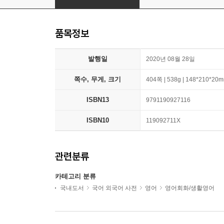
품목정보
발행일
2020년 08월 28일
쪽수, 무게, 크기
404쪽 | 538g | 148*210*20
ISBN13
9791190927116
ISBN10
119092711X
관련분류
카테고리 분류
국내도서
국어 외국어 사전
영어
영어회화/생활영어