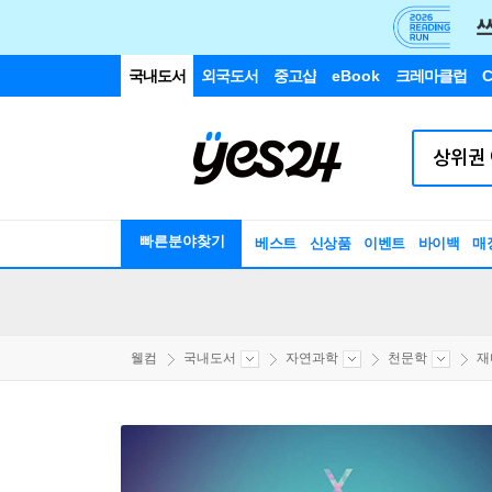
국내도서
외국도서
중고샵
eBook
크레마클럽
C
빠른분야찾기
베스트
신상품
이벤트
바이백
매
웰컴
국내도서
자연과학
천문학
재