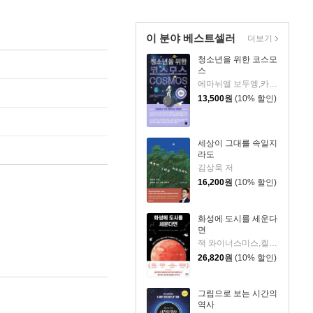
이 분야 베스트셀러
더보기
청소년을 위한 코스모
스
에마뉘엘 보두엥,카트린 에벙 보두엥 공저/홍은주 역/임태훈 감수
13,500
원
(10% 할인)
세상이 그대를 속일지
라도
김상욱 저
16,200
원
(10% 할인)
화성에 도시를 세운다
면
잭 와이너스미스,켈리 와이너스미스 저/지웅배 역
26,820
원
(10% 할인)
그림으로 보는 시간의
역사