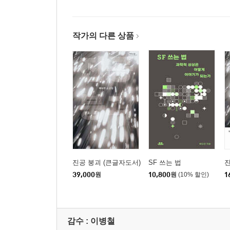
작가의 다른 상품
진공 붕괴 (큰글자도서)
SF 쓰는 법
39,000
원
10,800
원
(10% 할인)
1
감수 :
이병철