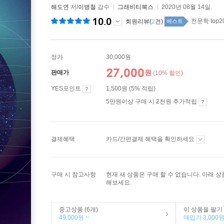
해도연
저/
이병철
감수
그래비티북스
2020년 08월 14일
10.0
천문학 top2
회원리뷰(
2
건)
베스트
정가
30,000원
27,000
원
판매가
(10% 할인)
YES포인트
1,500원 (5% 적립)
5만원이상 구매 시 2천원 추가적립
결제혜택
카드/간편결제 혜택을 확인하세요
구매 시 참고사항
현재 새 상품은 구매 할 수 없습니다. 아래 
해보세요.
중고상품 (6개)
이 상품을 팔기
49,000원 ~
매입가 3,000