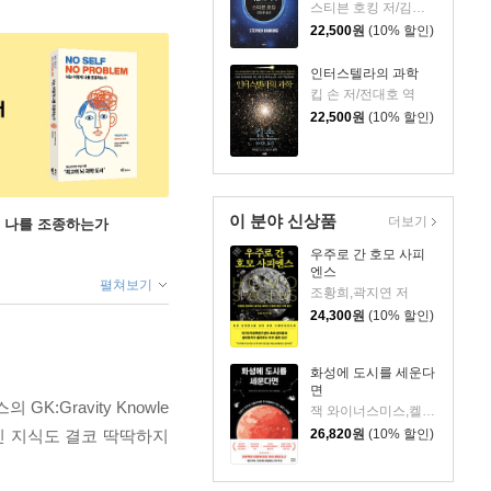
스티븐 호킹 저/김동광 역
22,500
원
(10% 할인)
인터스텔라의 과학
킵 손 저/전대호 역
22,500
원
(10% 할인)
이 분야 신상품
더보기
게 나를 조종하는가
우주로 간 호모 사피
엔스
펼쳐보기
조황희,곽지연 저
24,300
원
(10% 할인)
화성에 도시를 세운다
면
Gravity Knowle
잭 와이너스미스,켈리 와이너스미스 저/지웅배 역
인 지식도 결코 딱딱하지
26,820
원
(10% 할인)