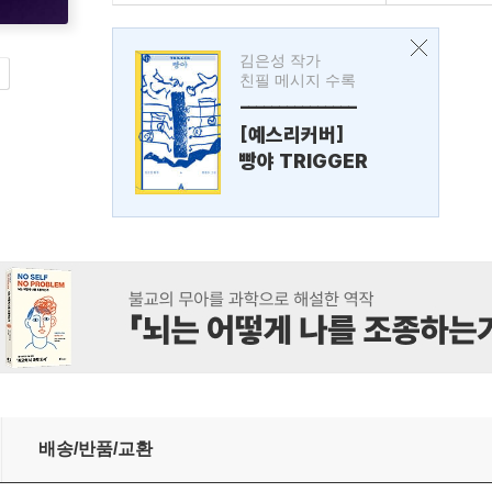
김은성 작가
친필 메시지 수록
---------------
[예스리커버]
빵야 TRIGGER
배송/반품/교환