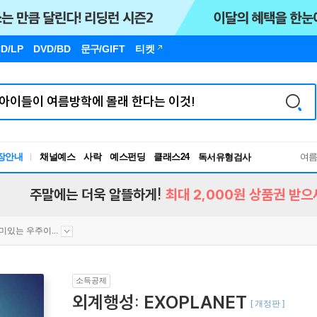
D/LP
DVD/BD
문구
/GIFT
티켓
장안내
채널예스
사락
예스펀딩
클래스24
독서유형검사
여
RBTI Lab
독서유형검사
주말에는 더욱 알뜰하게!
최대 2,000원 상품권 받으
미있는 우주이...
소득공제
외계행성: EXOPLANET
[ 개정판 ]