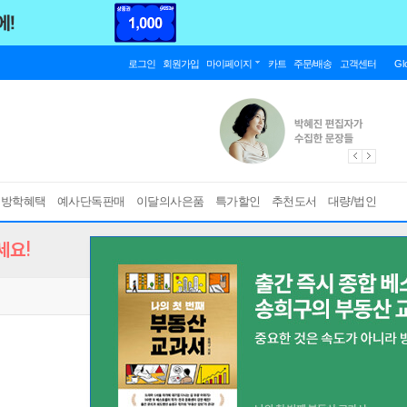
로그인
회원가입
마이페이지
카트
주문/배송
고객센터
Gl
름방학혜택
예사단독판매
이달의사은품
특가할인
추천도서
대량/법인
세요!