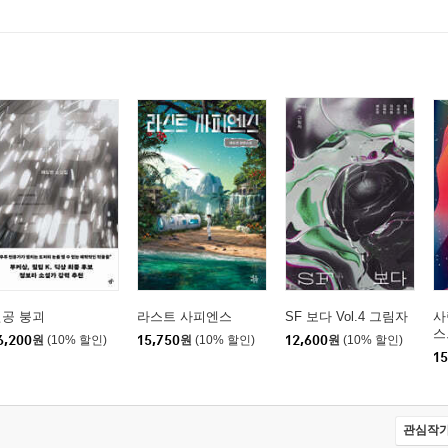
진공 붕괴
라스트 사피엔스
SF 보다 Vol.4 그림자
사
스
6,200
원
(10% 할인)
15,750
원
(10% 할인)
12,600
원
(10% 할인)
15
관심작가