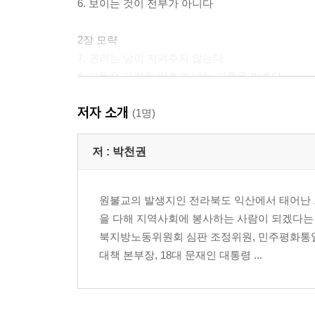
6. 보이는 것이 전부가 아니다
2장 모략
7. 권리는 남이 지켜주지 않는다
8. 그들은 그림을 맞추고 나는 퍼즐을 맞춘다
9. 과정이 온당해야 결과도 온당하다
저자 소개
10. 진정한 귀는 마음 안쪽의 귀다
(1명)
11.세상엔 바위로 계란을 치는 사람들도 있다
12. 모두가 알고 그들만 모르는 그들만의 세상
저 :
박천권
3장 희망
원불교의 발생지인 전라북도 익산에서 태어난 
13. 나는 범죄자가 아니다
을 다해 지역사회에 봉사하는 사람이 되겠다는 
14. 희망을 당길 것인가, 앗을 것인가
북지방노동위원회 심판 조정위원, 민주평화통일
15. 이방인은 없다
대책 본부장, 18대 문재인 대통령 ...
16. 산 자에게 죽은 자의 침묵이란
17. 그래도 슬픔에 지지 않는다
18. 간절함이 나를 일으킨다