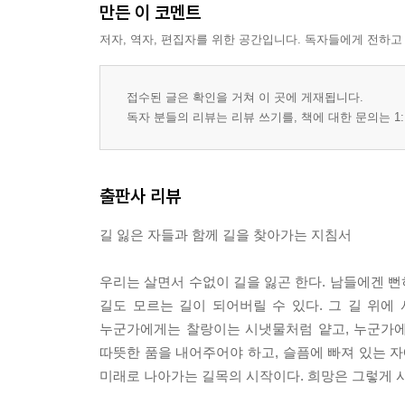
만든 이 코멘트
4장 기회
저자, 역자, 편집자를 위한 공간입니다. 독자들에게 전하고
19. 늘 이로운 방향을 찾아야 한다
20. 손에 들린 칼을 내려놓으라
21. 누구에게나 기회는 있다
접수된 글은 확인을 거쳐 이 곳에 게재됩니다.
22. 개에게도 불심이 있는가
독자 분들의 리뷰는 리뷰 쓰기를, 책에 대한 문의는 1:
23. 악연은 끊는다
24. 가자, 바람이 차다
출판사 리뷰
길 잃은 자들과 함께 길을 찾아가는 지침서
우리는 살면서 수없이 길을 잃곤 한다. 남들에겐 
길도 모르는 길이 되어버릴 수 있다. 그 길 위에
누군가에게는 찰랑이는 시냇물처럼 얕고, 누군가에
따뜻한 품을 내어주어야 하고, 슬픔에 빠져 있는 자
미래로 나아가는 길목의 시작이다. 희망은 그렇게 