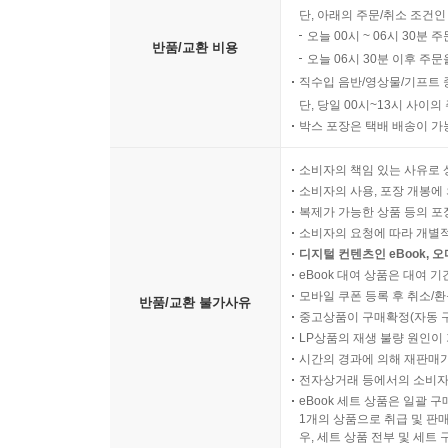
단, 아래의 주문/취소 조건인
오늘 00시 ~ 06시 30분 
반품/교환 비용
오늘 06시 30분 이후 주문
직수입 음반/영상물/기프트 
단, 당일 00시~13시 사이
박스 포장은 택배 배송이 가
소비자의 책임 있는 사유로 
소비자의 사용, 포장 개봉에 
복제가 가능한 상품 등의 포장을 
소비자의 요청에 따라 개별
디지털 컨텐츠인 eBook, 
eBook 대여 상품은 대여 기
모바일 쿠폰 등록 후 취소/환
반품/교환 불가사유
중고상품이 구매확정(자동 
LP상품의 재생 불량 원인이 기
시간의 경과에 의해 재판매가
전자상거래 등에서의 소비자
eBook 세트 상품은 일괄 
1개의 상품으로 취급 및 판매
우, 세트 상품 전부 및 세트