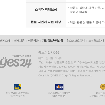
상품의 불량에 의한 반품, 교
소비자 피해보상
준하여 처리됨
환불 지연에 따른 배상
대금 환불 및 환불 지연에 
회사소개
인재채용
이용약관
개인정보처리방침
청소년보호정책
도서홍보안내
대표 : 김석환, 최세라
주소 : 서울시 영등포구 은행로 11, 5층~6층(여의도동,일신
사업자등록번호 : 229-81-37000 통신판매업신고 : 제 200
이메일 : yes24help@yes24.com 호스팅 서비스사업자 :
Copyright ⓒ YES24 Corp. All Rights Reserved.