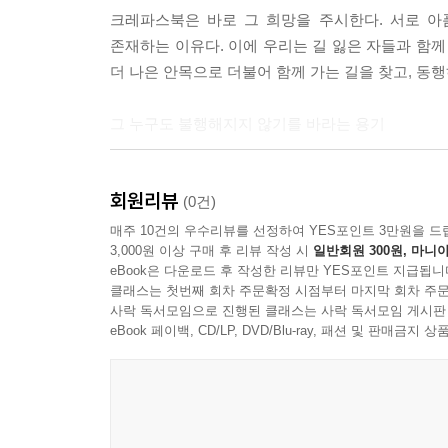
크레파스북은 바로 그 희망을 주시한다. 서로 
존재하는 이유다. 이에 우리는 길 잃은 자들과 함께
더 나은 안목으로 더불어 함께 가는 길을 찾고, 동
그 누구도 불행해지지 않기를 바라는 용기
크레파스북이 그리려고 하는 것은 단순히 암울한 
회원리뷰
대한 끈질긴 의지다. 이에 크레파스북은 소수의 삶
(0건)
되기 때문이다.
매주 10건의 우수리뷰를 선정하여 YES포인트 3만원을 드
3,000원 이상 구매 후 리뷰 작성 시
일반회원 300원, 마니아
eBook은 다운로드 후 작성한 리뷰만 YES포인트 지급됩니
사람은 성인이 아닌 다음에야 완벽하지 않고, 양지
클래스는 첫번째 회차 주문확정 시점부터 마지막 회차 주문
안다. 하여 오늘 우리가 사는 사회가 불완전하다
사락 독서모임으로 진행된 클래스는 사락 독서모임 게시판
미래의 우리 사회는 지금보다 발전할 수 있다고 믿는
eBook 페이백, CD/LP, DVD/Blu-ray, 패션 및 판매금
《아무도 모르고 누구나 다 아는 것》은 우리가 사
함께 슬퍼하며, 때로는 함께 일어서 위로하고 희망