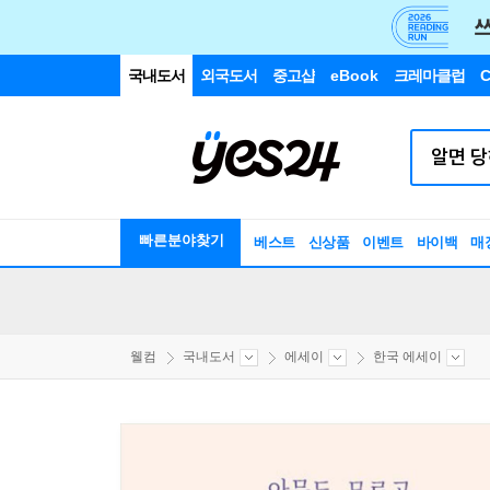
국내도서
외국도서
중고샵
eBook
크레마클럽
C
빠른분야찾기
베스트
신상품
이벤트
바이백
매
웰컴
국내도서
에세이
한국 에세이