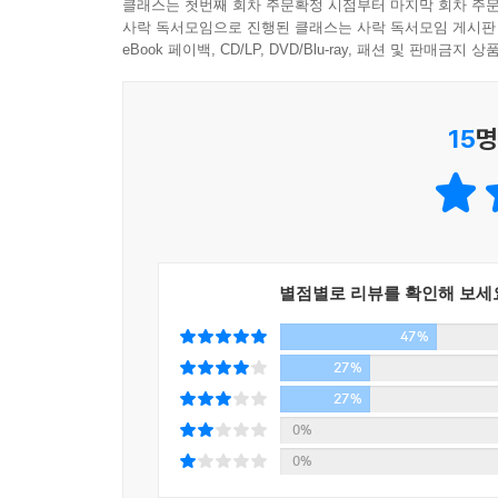
연구 성과들이 쌓여갔고, 인간의 배아줄기세포(ES
클래스는 첫번째 회차 주문확정 시점부터 마지막 회차 주문
성공하기까지의 긴박했던 과정들을 흥미롭게 기술하
사락 독서모임으로 진행된 클래스는 사락 독서모임 게시판
신야 교수는 2006년 쥐의 iPS세포, 2007년에는 인간
설명하고 있다.”
eBook 페이백, CD/LP, DVD/Blu-ray, 패션 및 판매금
cells, 유도다능줄기세포 혹은 역분화줄기세포)
오일환 (가톨릭대학교 의과대학 교수, 한국줄기세포
분화된 체세포가 배아줄기세포와 유사한 세포가 된다
과학계는 많은 유전자 가운데에서 세포를 초기화
15
명
않는다는 반응도 나왔다.
iPS세포의 발견이 의미가 있는 것은 줄기세포
면역거부반응 문제를 일으키지 않기 때문이다. 
것이어서, iPS세포는 줄기세포 연구가 지닌 무한한
“실패는 가장 큰 기회다.”
별점별로 리뷰를 확인해 보세
“예상 밖의 결과에 좌절하지 말고 흥분하라.”
47%
27%
“연구란 진리를 덮고 있는 베일을 한 장 한 장 벗기
27%
나는 그 마지막 베일을 벗긴 행운의 사나이였다.
0%
아니, 어쩌면 마지막이 아니라 도중의 중요한 한 장,
0%
우연한 한 장이었을 수도 있다.”
― 노벨상 발표 직후 기자회견 중에서