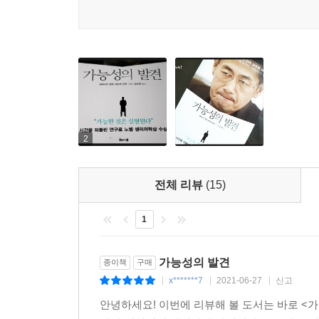
야마나카 신야 교수가 좋아하는 격언은 ‘인생만사
교수는 자신의 삶이 ‘인간만사 새옹지마’의 연속이
했겠는가? 인생은 어떻게 풀려나갈지 아무도 모른다.
그는 이 책에서 인생의 첫 실험에서 세 가지 교훈을
때문에 사전 준비 없이 신약이나 새로운 치료법을 
바라볼 것).
2
야마나카 신야 교수에게 진정한 스승은 자연이었다.
모습을 엿볼 수 있다. 심지어는 “아주 운이 좋았
전체 리뷰
(15)
결과에 저는 크게 흥분했습니다.”(노벨상 수상 기
집요하게 파고들었다. 그러고는 자연이 던져준 독창
1
삶의 태도 때문이었다.
가능성의 발견
종이책
구매
야마나카 신야 교수는 아인슈타인과 같이 천재형 
x*******7
2021-06-27
신고
|
|
|
풀지 못했던 수학 문제는 단 한 문제였다고 한다
안녕하세요! 이번에 리뷰해 볼 도서는 바로 <
읽으면서 다시 의지를 다지고, 시간을 쪼개가면