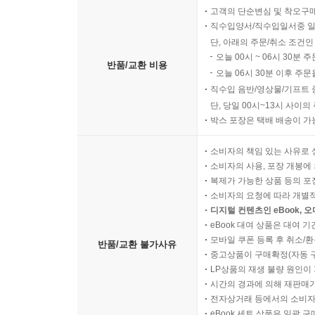
고객의 단순변심 및 착오구
직수입양서/직수입일서중 일
단, 아래의 주문/취소 조건인
오늘 00시 ~ 06시 30분 
반품/교환 비용
오늘 06시 30분 이후 주문
직수입 음반/영상물/기프트 
단, 당일 00시~13시 사이
박스 포장은 택배 배송이 가
소비자의 책임 있는 사유로 
소비자의 사용, 포장 개봉에 
복제가 가능한 상품 등의 포장을 
소비자의 요청에 따라 개별
디지털 컨텐츠인 eBook, 
eBook 대여 상품은 대여 기
모바일 쿠폰 등록 후 취소/환
반품/교환 불가사유
중고상품이 구매확정(자동 
LP상품의 재생 불량 원인이 기
시간의 경과에 의해 재판매가
전자상거래 등에서의 소비자
eBook 세트 상품은 일괄 