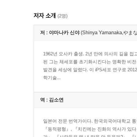
“선생님, 큰일났습니다”
저자 소개
연구라는 매력
(2명)
닥치는 대로
샌프란시스코
저 :
야마나카 신야
(Shinya Yamanaka,
VW와 프레젠테이션 기술
수컷 쥐가 임신을?
1962년 오사카 출생. 2년 만에 의사의 길을
나의 첫 유전자
된 그는 체세포를 초기화시킨다는 명확한 비전을 
아쉬운 귀국
발견을 세상에 알렸다. 이 iPS세포 연구로 2
톰과 카니
학기술...
도구에서 연구 대상으로
귀국 우울증 ‘PAD’
두 가지 기쁜 일
역 :
김소연
신입생 쟁탈전
나의 비전
교토를 만드는 법
일본어 전문 번역가이다. 한국외국어대학교 통
세포 설계도
『동적평형』, 『치킨에는 진화의 역사가 있다』
설계도의 책갈피, 전사인자
가』, 『사람들은 왜 내 말을 안 들을까?』, 