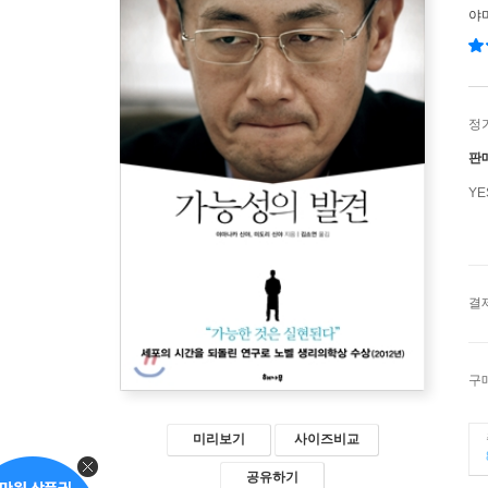
야
정
판
Y
결
구
미리보기
사이즈비교
공유하기