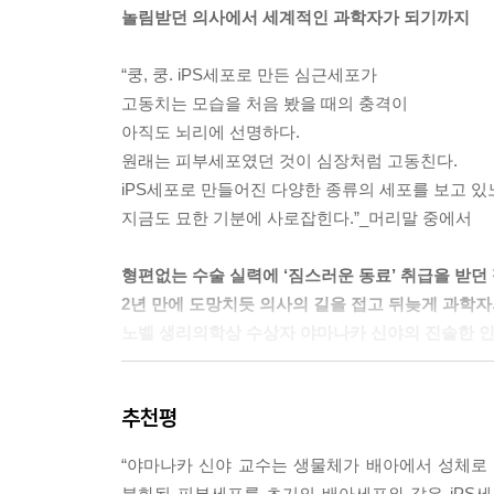
놀림받던 의사에서 세계적인 과학자가 되기까지
“쿵, 쿵. iPS세포로 만든 심근세포가
고동치는 모습을 처음 봤을 때의 충격이
아직도 뇌리에 선명하다.
원래는 피부세포였던 것이 심장처럼 고동친다.
iPS세포로 만들어진 다양한 종류의 세포를 보고 
지금도 묘한 기분에 사로잡힌다.”_머리말 중에서
형편없는 수술 실력에 ‘짐스러운 동료’ 취급을 받던
2년 만에 도망치듯 의사의 길을 접고 뒤늦게 과학자
노벨 생리의학상 수상자 야마나카 신야의 진솔한 
2012년 10월 8일 노벨생리의학상 수상자 발표는
추천평
한때 수술 실력이 형편없어서 놀림받던 의사가 
『가능성의 발견(원제: 山中伸?先生に、人生とｉＰ
“야마나카 신야 교수는 생물체가 배아에서 성체로 
도전정신, 그의 연구가 지닌 가치를 엿볼 수 있는
분화된 피부세포를 초기의 배아세포와 같은 iPS세