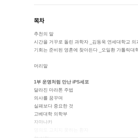
목차
추천의 말
시간을 거꾸로 돌린 과학자 _김동욱 연세대학교 의
기회는 준비된 영혼에 찾아든다 _오일환 가톨릭대
머리말
1부 운명처럼 만난 iPS세포
달라진 마라톤 주법
의사를 꿈꾸며
실패보다 중요한 것
고베대학 의학부
자마나카
명의도 고치지 못하는 환자
첫 실험