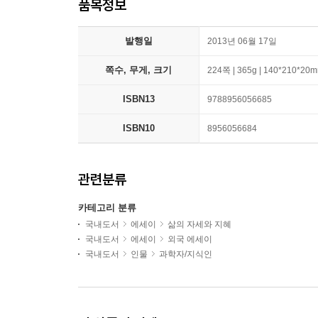
품목정보
발행일
2013년 06월 17일
쪽수, 무게, 크기
224쪽 | 365g | 140*210*20
ISBN13
9788956056685
ISBN10
8956056684
관련분류
카테고리 분류
국내도서
에세이
삶의 자세와 지혜
국내도서
에세이
외국 에세이
국내도서
인물
과학자/지식인