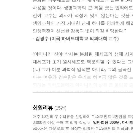
긴박했던 과정 등을 생생하게 접할 수 있다.
사용될 것이다. 생명과학의 큰 획을 긋는 업적에도
신야 교수는 의사가 적성에 맞지 않는다는 것을 
노벨상을 수상한 야마나카 신야 교수의 첫 번째
생명과학의 가장 거대한 난제 하나를 명쾌하게 해
찾아왔다. 수술에 재능이 없었던 것이다. 첫 수술
인생역전이 신선한 감동과 빛이 되길 희망한다.”
지도교수, 간호사, 환자 모두 어이없어했다. 동료들
- 김광수 (미국 하버드대학교 의과대학 교수)
의사가 된 지 2년 만에 커다란 벽을 느낀 그는 
난치병 환자를 치료하는 방법을 찾아보겠다고 마음
“야마나카 신야 박사는 분화된 체세포의 생체 시계
체세포가 초기 원시세포로 역분화할 수 있다는 그
그러나 과학자의 길도 순탄치 않았다. 야마나카 
(…) 그가 이룬 과학적 업적뿐 아니라, 그의 굴곡진
뒤져가며 30~40통을 닥치는 대로 응모한 끝에, 
아는 여유와 겸손함은 우리로 하여금 많은 것을 
연고가 없어서, 실험 쥐들을 돌보며 불안정한 시
되려는 의학도들에게 야마나카의 삶은 큰 울림을 줄 
신통치 않았고, 미래도 불투명해서 지독한 의욕상실
- 김동욱 (연세대학교 의과대학 교수, 전 세포응용
연구를 거의 포기하기 직전, 그의 손을 잡아준 곳
없어서 고통의 나날을 보냈다. 하지만 야마나카
회원리뷰
“야마나카 교수의 삶은 그야말로 ‘기회는 준비된
(15건)
비전이었다. 당시 과학계의 시각에서 보면 이 비전
연구 현장에서 체험하게 되는 흥분과 새로운 발견이
매주 10건의 우수리뷰를 선정하여 YES포인트 3만원을 드
결심을 하고는 앞뒤 가리지 않고 무조건 열심히 달려 나
3,000원 이상 구매 후 리뷰 작성 시
일반회원 300원, 마니아
보면, 야마나카 교수가 자신의 헌신적 연구로 받
eBook은 다운로드 후 작성한 리뷰만 YES포인트 지급됩니
수많은 동료애와 새로운 연구 결과로 인해 느낀