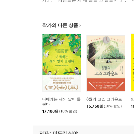
이론적으로 가능한 것은 실현된다
장기 목표와 단기 목표
데이터베이스로 후보 압축
작가의 다른 상품
24개로
교토대학으로
‘정말, 머리 좋은 친구!’
논문 조작 스캔들의 그늘에서
왜 믿어주지 않는 거야!
완벽한 ‘쥐 iPS세포’
인간 iPS세포 개발 경쟁
재생의료의 가능성
질병의 원인 규명과 신약 개발
iPS세포 은행이란
나에게는 새의 말이 들
8월의 고쇼 그라운드
린다
15,750
원
(10% 할인)
1
17,100
원
(10% 할인)
2부 인터뷰
날기 위해 움츠리다
최고 저널의 벽
저자 : 미도리 신야