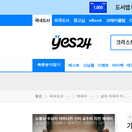
국내도서
외국도서
중고샵
eBook
크레마클럽
C
빠른분야찾기
베스트
신상품
이벤트
바이백
매
웰컴
국내도서
에세이
삶의 자세와 지...
소