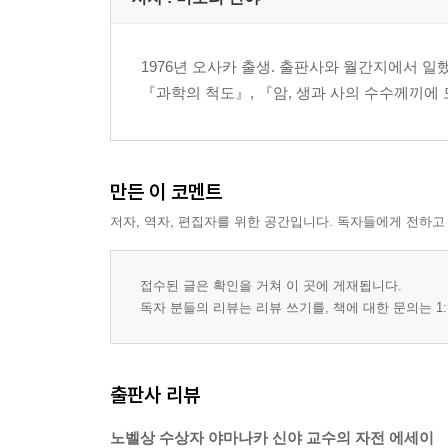
한 마디 말로 탄생한 iPS세포
초기화 여부를 조사하다
‘책갈피’와 ‘검은 봉인’
1976년 오사카 출생. 출판사와 월간지에서 일
iPS세포와 ES세포는 쌍둥이
『과학의 척도』, 『암, 생과 사의 수수께끼에
수정란에서 활약하는 Glis1유전자
iPS세포의 안전성
개방 연구실
만든 이 코멘트
하루 스케줄
연구자들만으로는 완성될 수 없는 연구
저자, 역자, 편집자를 위한 공간입니다. 독자들에게 전하고
의사라는 자긍심
옮긴이의 말
접수된 글은 확인을 거쳐 이 곳에 게재됩니다.
독자 분들의 리뷰는 리뷰 쓰기를, 책에 대한 문의는 1:
출판사 리뷰
노벨상 수상자 야마나카 신야 교수의 자전 에세이