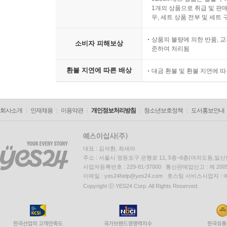
1개의 상품으로 취급 및 판매
우, 세트 상품 전부 및 세트
상품의 불량에 의한 반품, 교
소비자 피해보상
준하여 처리됨
환불 지연에 따른 배상
대금 환불 및 환불 지연에 
회사소개
인재채용
이용약관
개인정보처리방침
청소년보호정책
도서홍보안내
대표 : 김석환, 최세라
주소 : 서울시 영등포구 은행로 11, 5층~6층(여의도동,일신
사업자등록번호 : 229-81-37000 통신판매업신고 : 제 200
이메일 : yes24help@yes24.com 호스팅 서비스사업자 :
Copyright ⓒ YES24 Corp. All Rights Reserved.