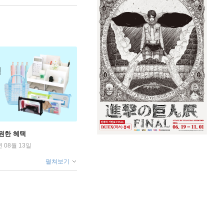
원한 혜택
년 08월 13일
펼쳐보기