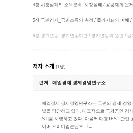
4장 시장실패와 소득분배_시장실패 / 공공재의 문제 /
5장 국민경제_국민소득의 측정 / 물가지표의 이해 / 
6장 경기변동_경기변동이란 / 경기변동의 원인 / 물가
7장 경제안정화정책_경제안정화정책의 수단 / 재정정책
저자 소개
8장 국제경제_국제무역 / 외환시장과 환율 / 매경TE
(1명)
2부 경영
편저 :
매일경제 경제경영연구소
1장 기업경영과 조직_경영과 기업 / 조직관리 이론의 
매일경제 경제경영연구소는 국민의 경제·경영·
2장 인적자원관리_인적자원관리의 이해 / 인적자원관
발을 담당하고 있다. 대표적으로 국가공인 경제·
ST]를 시행하고 있다. 아울러 매경TEST 관
3장 조직행동_조직행동의 이해 / 동기부여이론 / 리
이버 프리미엄콘텐츠 〈...