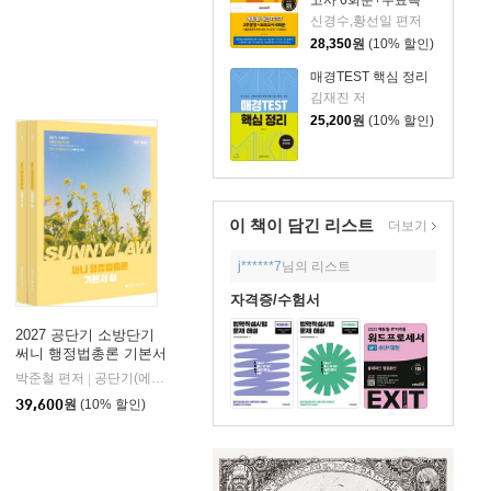
강)
신경수,황선일 편저
28,350
원
(10% 할인)
매경TEST 핵심 정리
김재진 저
25,200
원
(10% 할인)
이 책이 담긴
리스트
더보기
j******7
님의 리스트
자격증/수험서
2027 공단기 소방단기
써니 행정법총론 기본서
박준철 편저
공단기(에스티유니타스)
|
39,600
원
(10% 할인)