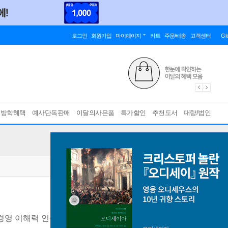
로그인
회원가입
마이페이지
카트
주문/배송
고객센터
Gl
름방학혜택
예사단독판매
이달의사은품
특가할인
추천도서
대량/법인
경영 이해력 인증시험 완벽 대비