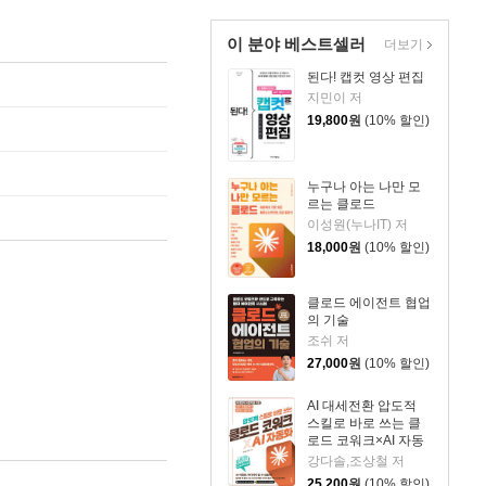
이 분야 베스트셀러
더보기
된다! 캡컷 영상 편집
지민이 저
19,800
원
(10% 할인)
누구나 아는 나만 모
르는 클로드
이성원(누나IT) 저
18,000
원
(10% 할인)
클로드 에이전트 협업
의 기술
조쉬 저
27,000
원
(10% 할인)
AI 대세전환 압도적
스킬로 바로 쓰는 클
로드 코워크×AI 자동
화
강다솔,조상철 저
25,200
원
(10% 할인)