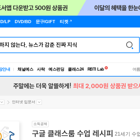
D/LP
DVD/BD
문구
/GIFT
티켓
독서유형검사
RBTI Lab
장안내
채널예스
사락
예스펀딩
클래스24
독서유형검사
여
주말에는 더욱 알뜰하게!
최대 2,000원 상품권 받으
인터넷 입문서
소득공제
구글 클래스룸 수업 레시피
21세기 수