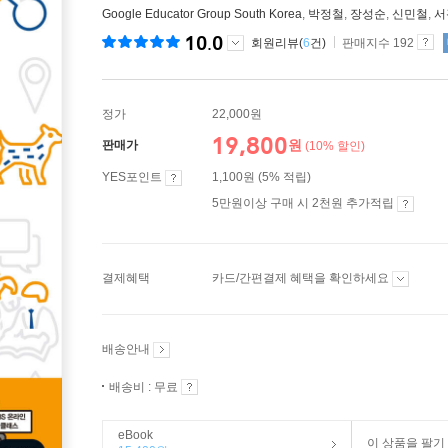
Google Educator Group South Korea
,
박정철
,
장성순
,
신민철
,
서
10.0
회원리뷰(
6
건)
판매지수 192
정가
22,000원
19,800
원
판매가
(10% 할인)
YES포인트
1,100원 (5% 적립)
5만원이상 구매 시 2천원 추가적립
결제혜택
카드/간편결제 혜택을 확인하세요
배송안내
배송비 : 무료
eBook
이 상품을 팔기