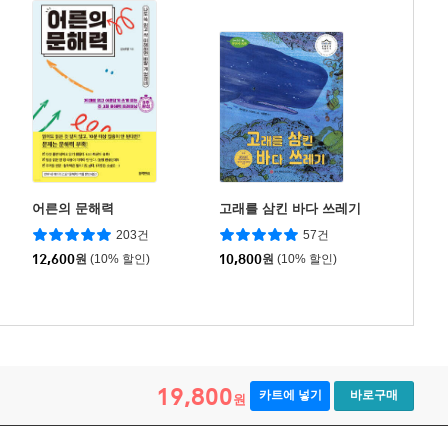
어른의 문해력
고래를 삼킨 바다 쓰레기
203건
57건
12,600
원
(10% 할인)
10,800
원
(10% 할인)
19,800
카트에 넣기
바로구매
원