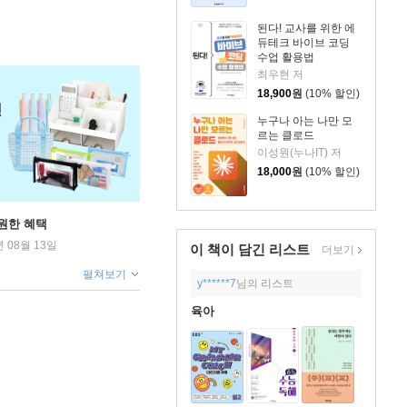
된다! 교사를 위한 에
듀테크 바이브 코딩
수업 활용법
최우현 저
18,900
원
(10% 할인)
누구나 아는 나만 모
르는 클로드
이성원(누나IT) 저
18,000
원
(10% 할인)
원한 혜택
년 08월 13일
이 책이 담긴
리스트
더보기
펼쳐보기
y******7
님의 리스트
육아