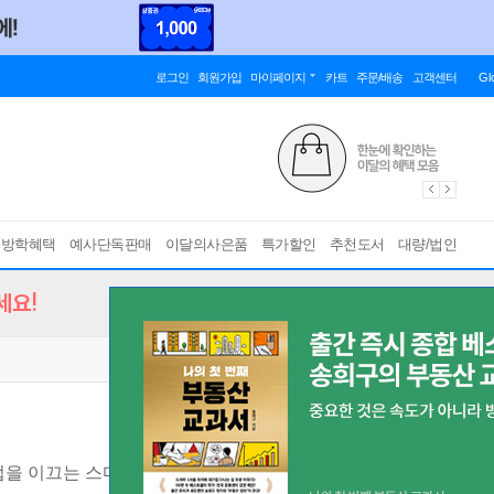
로그인
회원가입
마이페이지
카트
주문/배송
고객센터
Gl
름방학혜택
예사단독판매
이달의사은품
특가할인
추천도서
대량/법인
세요!
업을 이끄는 스마트한 구글 도구