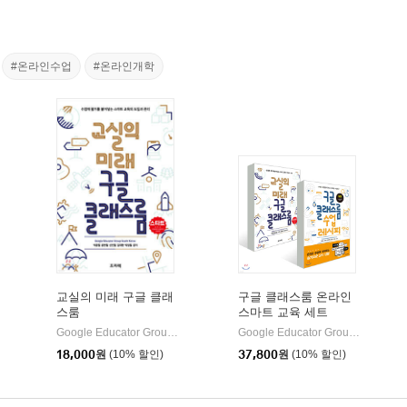
#온라인수업
#온라인개학
교실의 미래 구글 클래
구글 클래스룸 온라인
스룸
스마트 교육 세트
프리렉
Google Educator Group South Korea,박종필,윤현철,신민철,김재현,박정철 공저
Google Educator Group South Korea,박종필,윤현철,신민철,김재현,박정철,장성순,정미애,신민철,서광석 공
|
18,000
원
(10% 할인)
37,800
원
(10% 할인)