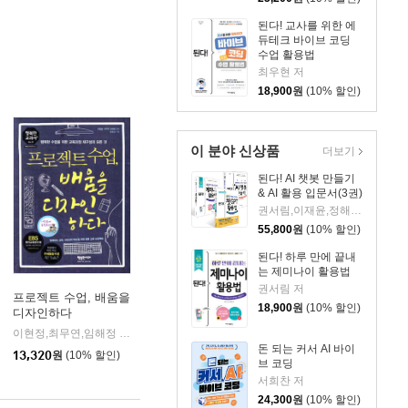
된다! 교사를 위한 에
듀테크 바이브 코딩
수업 활용법
최우현 저
18,900
원
(10% 할인)
이 분야 신상품
더보기
된다! AI 챗봇 만들기
& AI 활용 입문서(3권)
권서림,이재윤,정해준,프롬프트 크리에이터 저
55,800
원
(10% 할인)
된다! 하루 만에 끝내
는 제미나이 활용법
권서림 저
프로젝트 수업, 배움을
18,900
원
(10% 할인)
디자인하다
프리렉
이현정,최무연,임해정 공저
행복한미래
프리렉
|
|
|
돈 되는 커서 AI 바이
13,320
원
(10% 할인)
브 코딩
서희찬 저
24,300
원
(10% 할인)