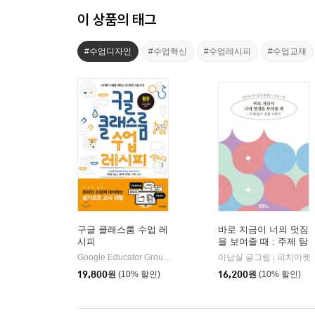
이 상품의 태그
#수업디자인
#수업혁신
#수업레시피
#수업교재
구글 클래스룸 수업 레
바로 지금이 너의 멋짐
시피
을 보여줄 때 : 주제 탐
구 수업 이야기
Google Educator Group South Korea,박정철,장성순,정미애,신민철,서광석 공저
이남실 글그림
피치마켓
|
19,800
원
(10% 할인)
16,200
원
(10% 할인)