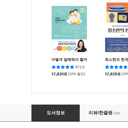
어떻게 말해줘야 할까
최소한의 한
871건
17,820
원
(10% 할인)
17,820
원
(10
구글 클래스룸 수업 레시피
도서정보
리뷰/한줄평
(2/4)