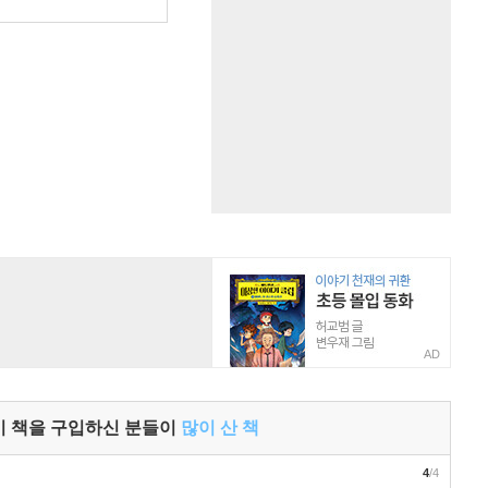
AD
이 책을 구입하신 분들이
많이 산 책
4
/4