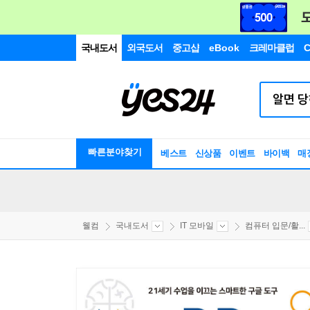
국내도서
외국도서
중고샵
eBook
크레마클럽
C
빠른분야찾기
베스트
신상품
이벤트
바이백
매
웰컴
국내도서
IT 모바일
컴퓨터 입문/활...