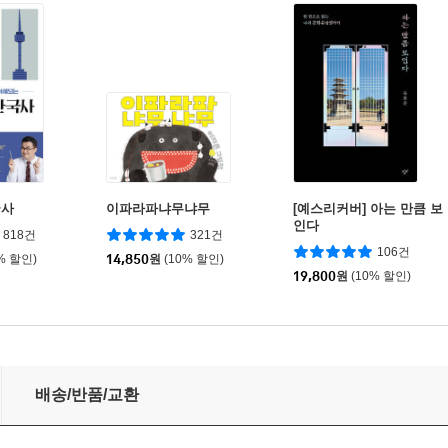
국사
이파라파냐무냐무
[예스리커버] 아는 만큼 보
인다
818건
321건
106건
% 할인)
14,850
원
(10% 할인)
19,800
원
(10% 할인)
배송/반품/교환