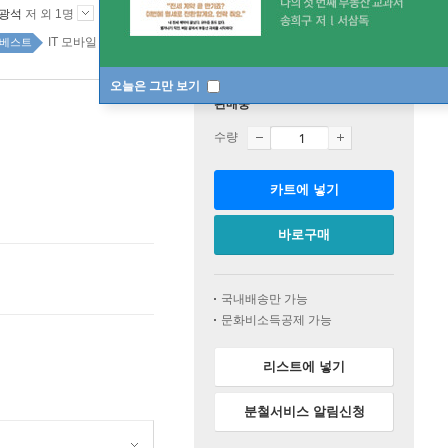
광석
저 외 1명
프리렉
2020년 04월 27일
IT 모바일 top20 15주
베스트
오늘은 그만 보기
판매중
수량
카트에 넣기
바로구매
국내배송만 가능
문화비소득공제 가능
리스트에 넣기
분철서비스 알림신청