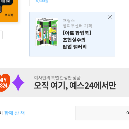
15,400원
프랑스
퐁피두센터 기획
[아트 팝업북]
초현실주의
팝업 갤러리
들이
함께 산 책