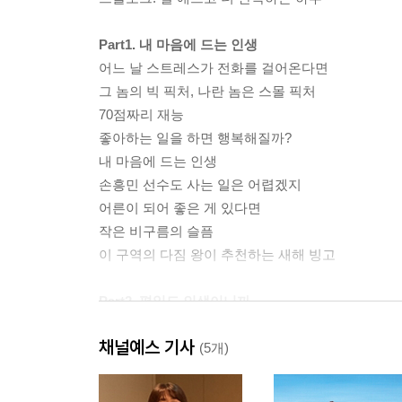
Part1. 내 마음에 드는 인생
어느 날 스트레스가 전화를 걸어온다면
그 놈의 빅 픽처, 나란 놈은 스몰 픽처
70점짜리 재능
좋아하는 일을 하면 행복해질까?
내 마음에 드는 인생
손흥민 선수도 사는 일은 어렵겠지
어른이 되어 좋은 게 있다면
작은 비구름의 슬픔
이 구역의 다짐 왕이 추천하는 새해 빙고
Part2. 평일도 인생이니까
유의미한 날들
채널예스 기사
평일도 인생이니까
(5개)
Today is better than tomorrow
어디든 내 방이라고 생각하면