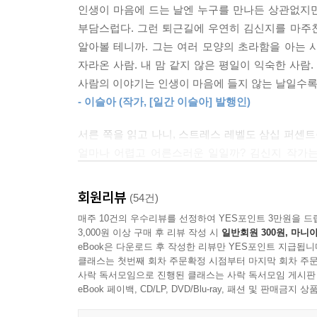
그 시절 내가 제일 듣기 싫어했던 말은 “이런 건 나
인생이 마음에 드는 날엔 누구를 만나든 상관없지만
스스로를 ‘무난하고 야망 없는 사람’이라 말하는
준히 SNS에 올리는 그림에 흘낏 눈길 주며 하는 
부담스럽다. 그런 퇴근길에 우연히 김신지를 마주친
것이다. 호시절이란 무엇인가. 삶의 낙이 있는 게 
상점에서, 누군가 공들여 만든 것을 들었다 놓으며 
알아볼 테니까. 그는 여러 모양의 초라함을 아는 
맥주와 테라스, 산책을 꼽는다. 그리고 살며시 말을
놓지 못하는 마음을 전혀 보지 않는 말들
자라온 사람. 내 맘 같지 않은 평일이 익숙한 사람
--- p.193
사람의 이야기는 인생이 마음에 들지 않는 날일수록
그를 복장 터지게 만들다가 울컥하게도 만드는 엄마
- 이슬아 (작가, [일간 이슬아] 발행인)
“서른 쪽을 읽고 나니, 스트레스 레벨도 삼십 퍼
어느 날 전공 수업 시간엔가, 아니면 공강 시간의 
문장마다 배어 있는 온기에 책장을 넘기는 손끝까지 
서른 쪽을 읽고 나니, 스트레스 레벨도 삼십 퍼센
양으로 “쩌, 저, 탕↗수육↘ 쏘스 흘러내리는 거 봐
얼마나 어렵고 어른스러운 일일까? 김신지 작가는
쁜 새ㄲ… 이 얘기를 하려던 건 아니고, 아무튼 스
나란히 앉아 풍경을 누리고 싶다. 가까운 반경의 
--- p.193
- 정세랑 (소설가)
회원리뷰
(54건)
“생일 잊어서 미안해, 근데 마음은 그런 게 아니었어.
매주 10건의 우수리뷰를 선정하여 YES포인트 3만원을 드
→ 진짜 마음이 있었다면 잊지 않았을 것이다. 매번 
3,000원 이상 구매 후 리뷰 작성 시
일반회원 300원, 마니아
eBook은 다운로드 후 작성한 리뷰만 YES포인트 지급됩니
“섭섭하게 해서 미안해, 그러려고 했던 게 아닌데.”
클래스는 첫번째 회차 주문확정 시점부터 마지막 회차 주문
→ 애초에 섭섭할 일을 만들지 않는 게 어땠을까.
사락 독서모임으로 진행된 클래스는 사락 독서모임 게시판
“나 원래 이런 거 잘 못 하는 거 알잖아.”
eBook 페이백, CD/LP, DVD/Blu-ray, 패션 및 판매금
→ ‘원래’라니… 그냥 내가 그러지 않는 게 편하니까