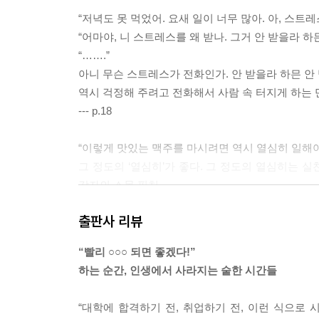
“저녁도 못 먹었어. 요새 일이 너무 많아. 아, 스트레
“어마야, 니 스트레스를 왜 받나. 그거 안 받을라 하믄
“…….”
아니 무슨 스트레스가 전화인가. 안 받을라 하믄 안 
역시 걱정해 주려고 전화해서 사람 속 터지게 하는 
--- p.18
“이렇게 맛있는 맥주를 마시려면 역시 열심히 일해야
그 정도의 ‘열심히’가 좋다. 그 정도의 열심히는 실
각자의 스몰 픽처.
한 번 사는 인생 그렇게 살아선 안 된다고 말하는 
출판사 리뷰
자, 그럼 각자의 길을 갑시다.
--- p.27
“빨리 ○○○ 되면 좋겠다!”
하는 순간, 인생에서 사라지는 숱한 시간들
강의 아버지는 겨울이면 모든 방에 발이 뜨끈뜨끈할 
놓는다. 겨울엔 누구도 춥지 않게 지내야 하고, 식구
“대학에 합격하기 전, 취업하기 전, 이런 식으로 
기를 마음껏 사 먹지 못했던 것이 지금의 습관을 만