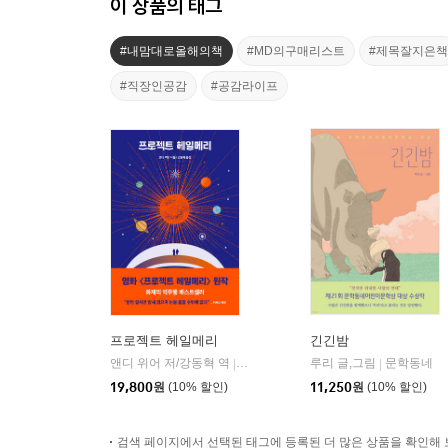
이 상품의 태그
#내맘대로올해의책
#MD의구매리스트
#제목잘지은책
#직장인공감
#공감라이프
프로젝트 헤일메리
긴긴밤
앤디 위어 저/강동혁 역
알에이치코리아(RHK)
루리 글,그림
문학동네
|
|
19,800
원
(10% 할인)
11,250
원
(10% 할인)
검색 페이지에서 선택된 태그에 등록된 더 많은 상품을 확인해 