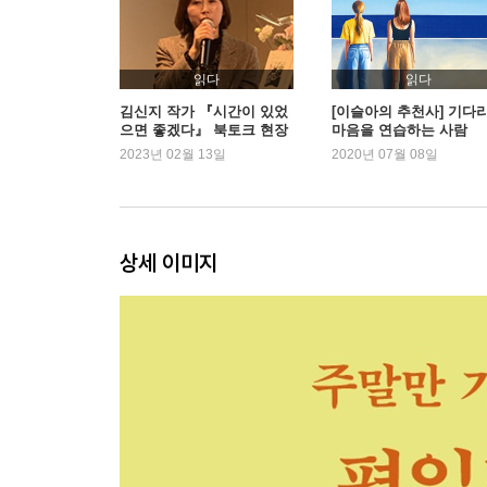
여러분, 제가 드디어 숙취의 비밀을 밝혀냈습니다!
오늘치 일기는 쓰고 그거 하니?
그 후로 한참을 이 순간만 생각했다
읽다
읽다
정든 동네와 헤어지는 법
김신지 작가 『시간이 있었
[이슬아의 추천사] 기다
으면 좋겠다』 북토크 현장
마음을 연습하는 사람
이 구역의 다짐왕이 추천하는 새해 빙고
2023년 02월 13일
2020년 07월 08일
Part3. 두 번 해도 좋을 것들
여행에서 본전을 뽑는다니, 본전이 뭐길래
두 번 해도 좋을 것들
상세 이미지
장마가 지나면 수박은 싱거워진다
바빠서 나빠지는 사람
뭘 또 잘하려고 해, 그냥 해도 돼
네, 요즘 애라서 끈기라곤 없습니다
이런 건 나도 만들겠다고? 그건 네 생각이고
비 내리는 날의 여행법
부러우면 지는 건데 계속 질 때 읽는 글