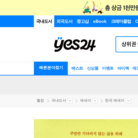
국내도서
외국도서
중고샵
eBook
크레마클럽
C
빠른분야찾기
베스트
신상품
이벤트
바이백
매
웰컴
국내도서
에세이
한국 에세이