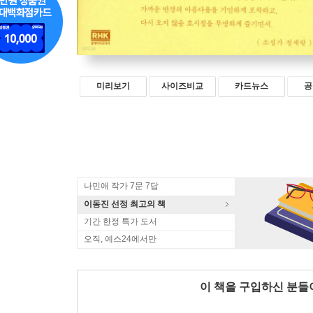
미리보기
사이즈비교
카드뉴스
공
나민애 작가 7문 7답
이동진 선정 최고의 책
기간 한정 특가 도서
오직, 예스24에서만
이 책을 구입하신 분