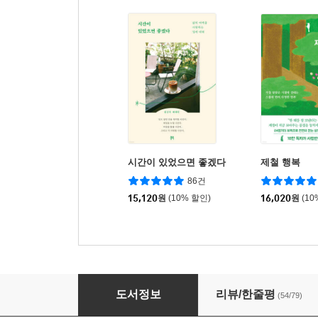
시간이 있었으면 좋겠다
제철 행복
86건
15,120
원
(10% 할인)
16,020
원
(10
평일도 인생이니까
도서정보
리뷰/한줄평
(54/79)