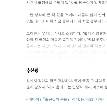
시간이 불행해질 수밖에 없다. 출·퇴근하며 입버릇처럼
친다. 결핍이, 어쩌면 우리의 정체성이 되는지도 모
비어 있는 부분을 채우려 애쓰는 사이, 그런 것을 
그런 생각이 든 적 있을 것이다. 지금의 삶이 진짜
--- pp.64-65
것뿐이라고. 마치 지금 몸무게가 내 최종 몸무게가 
잎을 다 떨군 나무에게 겨울은 버리는 시간일까? 벚
그러면서 우리는 수시로 소망한다. “빨리 여름휴가 오
그렇지 않다. 나무는 나무의 시간을 살 뿐이다. 벚
아마 전 국민의 마음은 똑같을 것이다. “빨리 코로
연한 사실을 깨닫기 위해 그 주말 나는 꽉 막힌 
흘러가는 시간도 있다. 기다리거나 견뎌야 하는 시
--- p.97
가기 위해 꽉 막힌 도로에서 금쪽같은 토요일 2시간
남편 강의 말에 퍼뜩 이런 깨달음을 얻는다.
“술 마실 땐 왜 저렇게 즐겁나 몰라. 다음 날 즐거
!!!!
추천평
당신의 ‘인생 삼합’은 무엇인가요?
그래서였구나. 즐거움을 가불해서였다. 여러분, 제가
80%의 최선으로 90% 만족하는 ― 어엿한 일상의 
울 수 없고, 다음 날이 되면 이미 하루 치 즐거움을
김신지 작가의 글은 건강하다. 글이 글을 쓴 사람을 
있었던 것이다. 하루 치로 할당된 즐거움을 당겨썼으
권에 담겼다. ‘내 마음에 드는 인생’이라니, 이것이 
불가항력의 상황이 매일 벌어지는 인생에서 실제로 우
“좋아! 그럼 내일 치 즐거움을 당겨쓰러 가 볼까?”
말자”는 목소리를 담은 에세이 일색인지 모른다. 김
--- p.117
- 이다혜 (『출근길의 주문』 작가, [씨네21] 기자)
수행하며 하루하루를 성실히 살아 내는 직장인이니