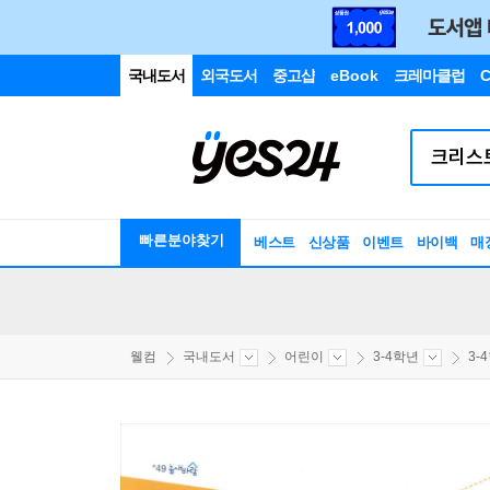
국내도서
외국도서
중고샵
eBook
크레마클럽
C
빠른분야찾기
베스트
신상품
이벤트
바이백
매
웰컴
국내도서
어린이
3-4학년
3-