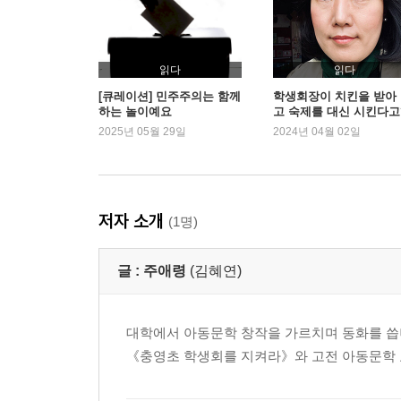
읽다
읽다
[큐레이션] 민주주의는 함께
학생회장이 치킨을 받아
하는 놀이예요
고 숙제를 대신 시킨다고
2025년 05월 29일
2024년 04월 02일
저자 소개
(1명)
글 :
주애령
(김혜연)
대학에서 아동문학 창작을 가르치며 동화를 씁니
《충영초 학생회를 지켜라》와 고전 아동문학 