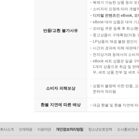
소비자의 사용, 포장 개봉에 
복제가 가능한 상품 등의 포장을 
소비자의 요청에 따라 개별
디지털 컨텐츠인 eBook, 
eBook 대여 상품은 대여 기
모바일 쿠폰 등록 후 취소/환
반품/교환 불가사유
중고상품이 구매확정(자동 
LP상품의 재생 불량 원인이 기
시간의 경과에 의해 재판매가
전자상거래 등에서의 소비자
eBook 세트 상품은 일괄 
1개의 상품으로 취급 및 판매
우, 세트 상품 전부 및 세트
상품의 불량에 의한 반품, 교
소비자 피해보상
준하여 처리됨
환불 지연에 따른 배상
대금 환불 및 환불 지연에 
회사소개
인재채용
이용약관
개인정보처리방침
청소년보호정책
도서홍보안내