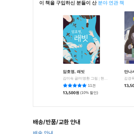
이 책을 구입하신 분들이 산
분야 연관 책
암호명, 래빗
만나서
김미숙 글/이명환 그림
현암주니어
김경옥
|
11건
13,5
13,500
원
(10% 할인)
배송/반품/교환 안내