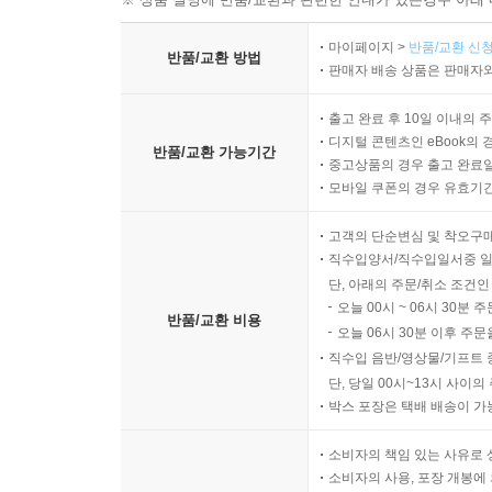
※ 상품 설명에 반품/교환과 관련한 안내가 있는경우 아래 
마이페이지 >
반품/교환 신청
반품/교환 방법
판매자 배송 상품은 판매자와
출고 완료 후 10일 이내의 
디지털 콘텐츠인 eBook의 
반품/교환 가능기간
중고상품의 경우 출고 완료일
모바일 쿠폰의 경우 유효기간(
고객의 단순변심 및 착오구
직수입양서/직수입일서중 일
단, 아래의 주문/취소 조건인
오늘 00시 ~ 06시 30분 
반품/교환 비용
오늘 06시 30분 이후 주문
직수입 음반/영상물/기프트 
단, 당일 00시~13시 사이
박스 포장은 택배 배송이 가
소비자의 책임 있는 사유로 