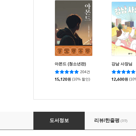
아몬드 (청소년판)
강남 사장님
204건
15,120
원
(10% 할인)
12,600
원
(10
승리의 비밀
도서정보
리뷰/한줄평
(7/7)