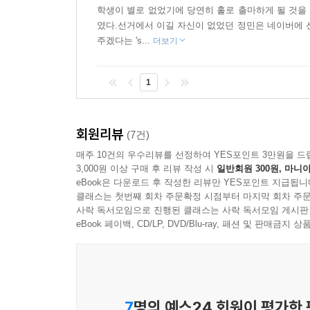
주문한다. 선거가 이기고 지는 경쟁의 문제라면 정
학생이 별로 없었기에 당연히 홀로 출마하게 될 것을 
당연하다. 익명의 정치 컨설턴트는 여느 어린이 
였다.선거에서 이길 자신이 없었던 정민은 네이버에 
네거티브 운동, 후보 단일화처럼 어른들 정치에나
주겠다는 's...
더보기
것이라면 선거의 어두운 부분도 빼놓을 수 없는 셈
운동을 치러 이기기만 하면 되는 걸까?
1
선거에 뛰어든 우리가 진짜로 얻고 싶은 것
회원리뷰
(7건)
『승리의 비밀』은 어린이에게도 정치는 중요하고,
매주 10건의 우수리뷰를 선정하여 YES포인트 3만원을 드
그제야 자신들의 목소리를 낼 수 있게 된다. 급
3,000원 이상 구매 후 리뷰 작성 시
일반회원 300원, 마니아
순간, 어린이들의 주장은 의미 있는 사회적 이슈가 
eBook은 다운로드 후 작성한 리뷰만 YES포인트 지급됩니
클래스는 첫번째 회차 주문확정 시점부터 마지막 회차 주문
스스로의 힘을 깨닫게 되는 중요한 정치적 절차인 
사락 독서모임으로 진행된 클래스는 사락 독서모임 게시판
eBook 페이백, CD/LP, DVD/Blu-ray, 패션 및 판매금
작가는 익명의 정치 컨설턴트를 등장시켜 수수께끼를
던진다. 공정한 선거 운동이란 어떻게 하는 것일까
것은 거짓말이 아닐까? 허황되어 보이는 요구를 
후보 단일화를 해야 한다고 주장하지만 유림이에게
7
명의 예스24 회원이 평가한
구도로 나뉜 선거판에 질문을 던지기 위해 출마한 