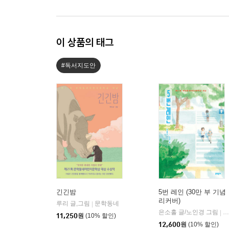
이 상품의 태그
#독서지도안
긴긴밤
5번 레인 (30만 부 기념
리커버)
루리 글,그림
문학동네
|
은소홀 글/노인경 그림
문
|
11,250
원
(10% 할인)
12,600
원
(10% 할인)