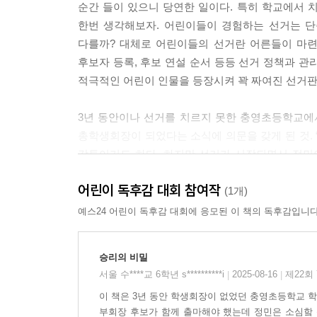
순간 들이 있으니 당연한 일이다. 특히 학교에서 
한번 생각해보자. 어린이들이 경험하는 선거는 단
다를까? 대체로 어린이들의 선거란 어른들이 마련
후보자 등록, 후보 연설 순서 등등 선거 정책과 
적극적인 어린이 인물을 등장시켜 꽉 짜여진 선거판
3년 동안이나 선거를 치르지 못한 충영초등학교에
총학생회장이 되었다는 소식에 의문을 갖게 된 것.
감투이기도 하다. 하지만 선거가 시작되면서 정민
둘이나 생긴 데다 1번 후보 구용진은 선거를 남녀
어린이 독후감 대회 참여작
태권도복을 입고 나와 요란하게 세를 과시한다. 
(1개)
점이 분명해진다. 경쟁을 해야 한다면 어떻게든 이겨
예스24 어린이 독후감 대회에 응모된 이 책의 독후감입니다
질문을 올리고 얼마 지나지 않아 메시지 하나가 도착
경쟁에서 이기기 위해 정체 모를 정치 컨설턴트(대화명 ‘se
승리의 비밀
서울 수****교 6학년 s**********i
2025-08-16
제22회
|
|
『승리의 비밀』은 초등학교 회장 선거에 수상한 
이 책은 3년 동안 학생회장이 없었던 충영초등학교 
로봇마네킹을 등장시켜 구용진 패거리의 조직력을
부회장 후보가 함께 출마해야 했는데 정민은 소심핰 