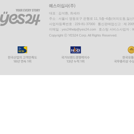
대표 : 김석환, 최세라
주소 : 서울시 영등포구 은행로 11, 5층~6층(여의도동,일신
사업자등록번호 : 229-81-37000 통신판매업신고 : 제 200
이메일 : yes24help@yes24.com 호스팅 서비스사업자 :
Copyright ⓒ YES24 Corp. All Rights Reserved.