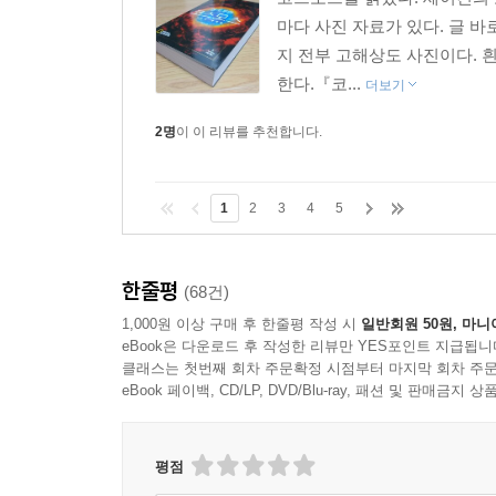
핵심적인 문제가 하나 있다는 것, 그것이 우리가 직
마다 사진 자료가 있다. 글 
만약 우리가 자신의 여러 문제 중에서도 바로 그 문제
지 전부 고해상도 사진이다. 
제가 생각하는 그 문제란, 최대한 많은 사람이 과
한다.『코...
더보기
태도는 인간의 여느 신념 체계들을 내면화하는 태
아닙니다. 실용적 지식, 이를테면 우리가 즐겨 가
2명
이 이 리뷰를 추천합니다.
아닙니다. 누군가는 쉽게 이해하지만 다른 누군가는
과학은 우리가 세상의 모든 것을 보는 데 쓰는 한 
1
2
3
4
5
과학의 힘에는 미치지 못합니다. 과학자들은 어느
압니다. 여러분의 까마득히 먼 선조가 누구였는지, 
그런 특별한 힘을 가진 과학자들이 오늘날 유례없
한줄평
(68건)
재앙을 과학자들은 어언 70여 년 전부터 예측했습
1,000원 이상 구매 후 한줄평 작성 시
일반회원 50원, 마니
대멸종은 지구에 인간이 존재하기 전에 벌어졌던 
eBook은 다운로드 후 작성한 리뷰만 YES포인트 지급됩니
아직 너무 늦지는 않았습니다. 하지만 어떻게 하
클래스는 첫번째 회차 주문확정 시점부터 마지막 회차 주문
어떻게 하면 우리가 이 사안의 무서움과 시급성을 
eBook 페이백, CD/LP, DVD/Blu-ray, 패션 및 판매금
느끼고 그럼으로써 몽유병자처럼 무심히 파국으로 
저는 이렇게 생각합니다. 우리 중 충분히 많은 수
평점
되물릴 수 있다고요. 하지만 그렇다면 그건 또 어떻