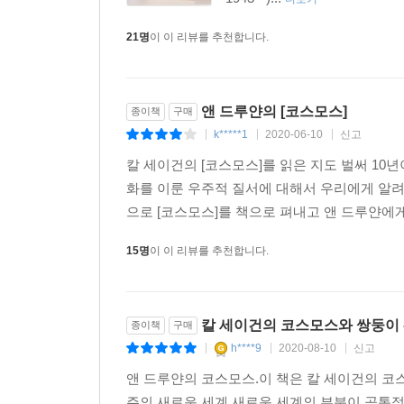
깊고 넓은 탐구, 그리고 ‘인간 조건’에 대한 드높
21명
이 이 리뷰를 추천합니다.
만들어 주는 비법을 온전히 보여 주고 있다. 다만
따뜻함을 바탕으로 앤 드루얀은 과학이 가져올 인류
과학을 예술과 역사와 신화와 만나게 하며 우주적
앤 드루얀의 [코스모스]
종이책
구매
칼 세이건이 역설한 꿈에서 인생과 미래의 지도를 얻
k*****1
2020-06-10
신고
|
|
|
과학은 사랑처럼 그런 초월을 가능케 하는 수단이다
칼 세이건의 [코스모스]를 읽은 지도 벌써 10
접근하는 방식과 내가 이해하는 사랑의 방식은 
화를 이룬 우주적 질서에 대해서 우리에게 알려
현실을 받아안으라고 말한다. 그런 강인한 사랑은 계
으로 [코스모스]를 책으로 펴내고 앤 드루얀에게 
15명
이 이 리뷰를 추천합니다.
우주에서 우리의 진정한 처지, 생명의 기원, 자연의
달리 무엇이 그럴까? -본문에서
칼 세이건의 코스모스와 쌍둥이 
종이책
구매
h****9
2020-08-10
신고
★ 버락 오바마 전 미국 대통령, 영화 감독 크리스
|
|
|
서사 「코스모스」 시리즈의 최신작!
앤 드루얀의 코스모스.이 책은 칼 세이건의 코
주의 새로운 세계.새로운 세계의 부분이 공통