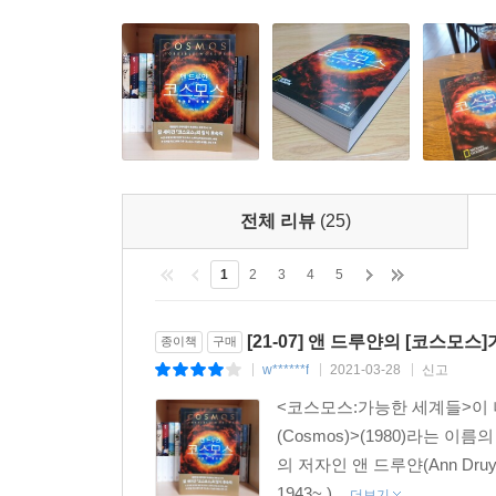
투영관의 관장인 닐 디그래스 타이슨은 앤 드루얀을
역사상 가장 많은 사람이 읽은 과학책 중 하나인
칼 세이건 『코스모스』의 영혼을 계승한 단 하나의
칼 세이건의 첫 『코스모스』와 마찬가지로 모두 1
다큐멘터리의 대본을 바탕으로 씌어진 책으로, 시
전체 리뷰
(25)
자신은 “과학자가 아니라 이야기의 수렵 채집인”이
펼쳐 놓는다. 「코스모스」 시리즈의 정신과 전통
1
2
3
4
5
과학자들, 그리고 그들이 이룬 과학 덕분에 상상할
방문할 수 있게 된 세계들을 소개한다. 하지만 앤
[21-07] 앤 드루얀의 [코스모스
종이책
구매
찾아간다. 아폴로 계획이 세워지기 50여 년 전에 
w******f
2021-03-28
신고
|
|
|
생명체와의 첫 만남을 가능케 한 카를 폰 프리슈, 
<코스모스:가능한 세계들>이 나오
낸 니콜라이 바빌로프와 그의 동료들 같은 과학의 
(Cosmos)>(1980)라는 이름
변방에서 그 해법을 찾아낸 젊은 과학도 등의 이야
의 저자인 앤 드루얀(Ann Druy
칼 세이건의 오리지널 『코스모스』가 그랬듯이, 
1943~ )...
나면 그 뒤에는 종교와 역사는 물론이고 문학과 예
더보기