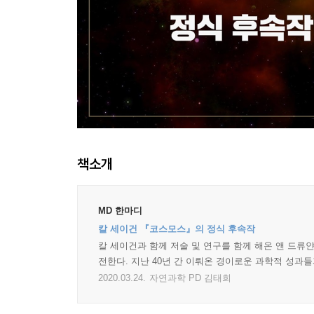
책소개
MD 한마디
칼 세이건 『코스모스』의 정식 후속작
칼 세이건과 함께 저술 및 연구를 함께 해온 앤 드류
전한다. 지난 40년 간 이뤄온 경이로운 과학적 성과
2020.03.24.
자연과학 PD 김태희