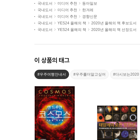
국내도서
미디어 추천
동아일보
국내도서
미디어 추천
한겨레
국내도서
미디어 추천
경향신문
국내도서
YES24 올해의 책
2020년 올해의 책 후보도서
국내도서
YES24 올해의 책
2020년 올해의 책 선정도서
이 상품의 태그
#우주여행안내서
#우주를더알고싶어
#다시보는2020