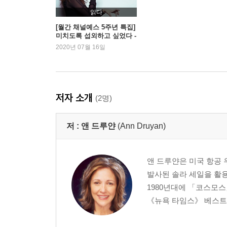
찾아보기
읽다
[월간 채널예스 5주년 특집]
미치도록 섭외하고 싶었다 -
조남주, 김초엽 외
2020년 07월 16일
저자 소개
(2명)
저 :
앤 드루얀
(Ann Druyan)
앤 드루얀은 미국 항공 
발사된 솔라 세일을 활
1980년대에 「코스모스
《뉴욕 타임스》 베스트셀