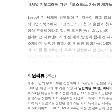
내셔널 지오그래픽 다큐 「코스모스: 가능한 세계들
1980년 전 세계에 방영되어 전 지구적 과학 
사이언스북스에서 「코스모스」 첫 책 출판과 첫 다큐멘터
정식 후속작이라고 할, 앤 드루얀(Ann Druyan)의 
텔레비전 다큐멘터리의 전 세계 방영과 함께 전 세계
소개하지 못했던 과학사의 잊혀진 탐험가들, 140
이야기를 들려주면서, 우주적 관점에서 본 인간의 
1980년에 1판이 출간된 이래 ≪뉴욕 타임스≫ 베
세계적으로 1000만 부 가까이 팔린 『코스모스』
심어 준 교양서의 걸작으로 평가받아 왔다. 또 
회원리뷰
시청자를 사로잡으며 ‘코스모스 붐’을 일으켰다. 
(25건)
접한 셈이다.
매주 10건의 우수리뷰를 선정하여 YES포인트 3만원을 드
3,000원 이상 구매 후 리뷰 작성 시
일반회원 300원, 마니아
칼 세이건의 『코스모스』는 국내에서도 과학자, 일
eBook은 다운로드 후 작성한 리뷰만 YES포인트 지급됩니
사이언스북스에서 『코스모스』의 완전판과 서거 1
클래스는 첫번째 회차 주문확정 시점부터 마지막 회차 주문
있다. 또 ‘한국의 과학자들이 청소년에게 권하는 과학
사락 독서모임으로 진행된 클래스는 사락 독서모임 게시판
책을 말하다? 선정 ‘눈물 나게 재미있는 과학책’,
eBook 페이백, CD/LP, DVD/Blu-ray, 패션 및 판매금