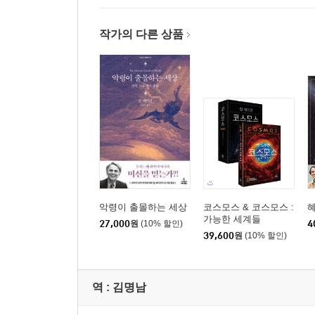
작가의 다른 상품
악령이 출몰하는 세상
코스모스 & 코스모스 :
가능한 세계들
27,000
원
(10% 할인)
4
39,600
원
(10% 할인)
역 :
김명남