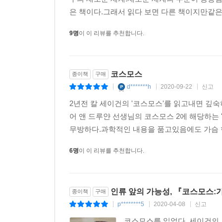
★ 에미 상, 피보디 상 등을 석권하며 40년 넘게 
은 책이다.그래서 읽다 보면 다른 책이지만같은 
9명
이 이 리뷰를 추천합니다.
친애하는 한국 독자 여러분께
이렇게 여러분과 이야기 나눌 기회가 생겨서 기쁩니다
그중 한 나라만을 위해서 특별 서문을 쓰는 이유가
코스모스
종이책
구매
이 책, 『코스모스: 우리 세계와 다른 세계들』
d*******h
2020-09-22
신고
|
|
|
우리가 경이로운 자연을 이해하고 불가능에 가까울 
2년전 칼 세이건의 '코스모스'를 읽고내면 깊
이야기합니다. 또 우리 조상 세대의 탐구자들이 
어 앤 드루얀 선생님의 코스모스 2에 해당하는 
어느 시점과 장소에 있는 어떤 존재인가 하는 문제에
무방하다.과학적인 내용을 품고있음에도 가슴 
이 책은 인간의 의식이란 무엇인지를 살펴볼 테고,
그 밖의 다른 생명체들도 찾아볼 텐데, 그중에는 
6명
이 이 리뷰를 추천합니다.
있고, 아주아주 가까이 즉 우리 몸속에 있는 생명
이런 능력이 실로 눈부신 성과를 낼 수도 있겠지
가할 수도 있다는 사실입니다.
인류 앞의 가능성, 『코스모스:
종이책
구매
자칫 인류를 파멸로 이끌 수도 있는 그 어두운 힘에
p********5
2020-04-08
신고
|
|
|
하나하나 늘어놓지는 않겠습니다. 이미 여러분도 아
코스모스를 읽었다. 세이건의 