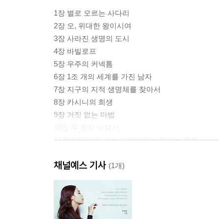
1장 별로 오르는 사다리
2장 오, 위대한 왕이시여
3장 사라진 생명의 도시
4장 바빌로프
5장 우주의 커넥톰
6장 1조 개의 세계를 가진 남자
7장 지구의 지적 생명체를 찾아서
8장 카시니의 희생
9장 거짓 없는 마법
10장 두 원자 이야기
11장 생명 거주 가능 영역이라는 덧없는 축복
12장 인류세를 살다
채널예스 기사
13장 가능한 세계
(1개)
감사의 말
더 읽을거리
도판 저작권