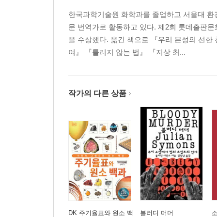
한국과학기술원 화학과를 졸업하고 서울대 환경
문 번역가로 활동하고 있다. 제2회 롯데출판문
을 수상했다. 옮긴 책으로 『우리 본성의 선
여』 『틀리지 않는 법』 『지상 최...
작가의 다른 상품
DK 주기율표와 원소 백
블러디 머더