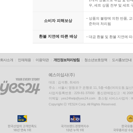
1개의 상품으로 취급 및 판매
우, 세트 상품 전부 및 세트
상품의 불량에 의한 반품, 교
소비자 피해보상
준하여 처리됨
환불 지연에 따른 배상
대금 환불 및 환불 지연에 
회사소개
인재채용
이용약관
개인정보처리방침
청소년보호정책
도서홍보안내
대표 : 김석환, 최세라
주소 : 서울시 영등포구 은행로 11, 5층~6층(여의도동,일신
사업자등록번호 : 229-81-37000 통신판매업신고 : 제 200
이메일 : yes24help@yes24.com 호스팅 서비스사업자 :
Copyright ⓒ YES24 Corp. All Rights Reserved.