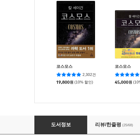
코스모스
코스모스
2,302건
19,800
원
(10% 할인)
45,000
원
(1
코스모스 : 가능한 세계들
도서정보
리뷰/한줄평
(25/68)