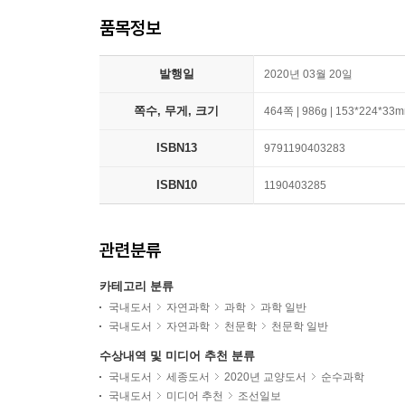
품목정보
발행일
2020년 03월 20일
쪽수, 무게, 크기
464쪽 | 986g | 153*224*33
ISBN13
9791190403283
ISBN10
1190403285
관련분류
카테고리 분류
국내도서
자연과학
과학
과학 일반
국내도서
자연과학
천문학
천문학 일반
수상내역 및 미디어 추천 분류
국내도서
세종도서
2020년 교양도서
순수과학
국내도서
미디어 추천
조선일보