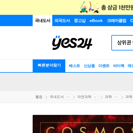
국내도서
외국도서
중고샵
eBook
크레마클럽
C
빠른분야찾기
베스트
신상품
이벤트
바이백
매
웰컴
국내도서
자연과학
과학
과학