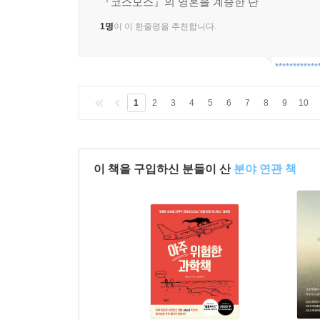
『코스모스』의 영혼을 계승한 단
1명
이 이 한줄평을 추천합니다.
************
1
2
3
4
5
6
7
8
9
10
이 책을 구입하신 분들이 산
분야 연관 책