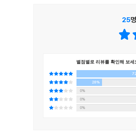
도서’ 등 다양한 기관, 다양한 사람들에 의해 최고
감동을 주는 책으로 높은 평가를 받았다.
25
명
다만, 칼 세이건이 1996년 세상을 떠나, 1980
목소리로 직접 들을 수 없다는 아쉬움이 컸다.
등장했지만 독자들의 갈증을 채워 주지는 못했다.
『코스모스: 가능한 세계들』은 『코스모스』를 보
왜냐하면 앤 드루얀이야말로 『코스모스』의 “영혼
1977년부터 1980년까지 칼 세이건은 코넬 대
별점별로 리뷰를 확인해 보세
세이건의 곁에는 항상 앤 드루얀이 있었다. 앤 드루
7
참여해 공진화하는 『코스모스』 책과 다큐멘터리에
드루얀은 『코스모스』의 세계적 히트 이후 칼 세
28%
『콘택트』 같은 책들의 저술 작업에 때로는 공저자로
0%
이후에는 그의 평생 꿈이었던 솔라 세일 프로젝트(
0%
『코스모스』의 후속작 출판 및 다큐멘터리 제작 등을
0%
『코스모스』 시리즈의 두 번째 다큐멘터리 「코스모스: 스
시나리오 작가, 피보디 상, 에미 상 수상, 전 세계 
노력 없이는 실현될 수 없었을 것이다. 그래서 2