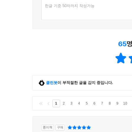
우리는 우리 세대가 앞선 세대의 인간들과 뒤이을 세
한글 기준 50자까지 작성가능
않고 이어져 온 생명의 사슬에서 가장 결정적인 고
기리기 위해서, 또한 우리가 아이들과 그 후손들에게
우리는 생명이 살아가는 데 필요한 기본 요소들, 이
깡그리 망가져 버린다면, 인위적 구성체에 불과한 돈
우리는 이제부터라도 과학자들처럼 장기적인 관점
65
명
시간에만 신경 씁니다. 우리에게는 그런 근시안적 사
경우, 지구 문명 전체를 파괴할 위기이니까요.
제가 한국의 독자들에게 특별히 글을 쓰는 것은 
위험한 순간에 필요한 것이기 때문입니다. 여러분에
맞닥뜨렸을 때 그랬던 것처럼, 이 과제도 이겨 낼 수
클린봇
이 부적절한 글을 감지 중입니다.
과학자들의 말에 귀를 기울이고, 행동에 나서 주십시
2020년 1월 1일
1
2
3
4
5
6
7
8
9
10
앤 드루얀
종이책
구매