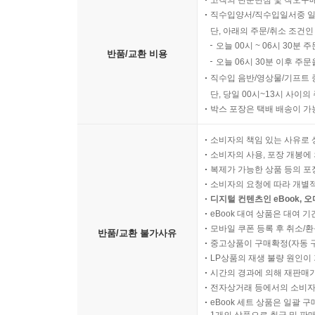
고객의 단순변심 및 착오구
직수입양서/직수입일서중 일
단, 아래의 주문/취소 조건인
오늘 00시 ~ 06시 30분 
반품/교환 비용
오늘 06시 30분 이후 주문
직수입 음반/영상물/기프트 
단, 당일 00시~13시 사이
박스 포장은 택배 배송이 가
소비자의 책임 있는 사유로 
소비자의 사용, 포장 개봉에 
복제가 가능한 상품 등의 포장을 
소비자의 요청에 따라 개별
디지털 컨텐츠인 eBook, 
eBook 대여 상품은 대여 기
모바일 쿠폰 등록 후 취소/환
반품/교환 불가사유
중고상품이 구매확정(자동 
LP상품의 재생 불량 원인이 기
시간의 경과에 의해 재판매가
전자상거래 등에서의 소비자
eBook 세트 상품은 일괄 