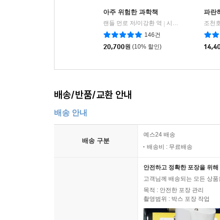
아주 위험한 과학책
파란
랜들 먼로 저/이강환 역
시공사
조천호
|
146건
20,700
원
(10% 할인)
14,4
배송/반품/교환 안내
배송 안내
예스24 배송
배송 구분
배송비 : 무료배송
안전하고 정확한 포장을 위해 
고객님께 배송되는 모든 상품을
목적 : 안전한 포장 관리
촬영범위 : 박스 포장 작업