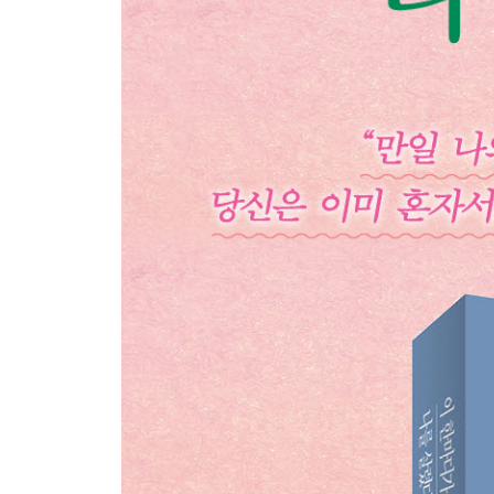
아주 작은 습관의 힘
무식한 축적기
일상에서 행복을 찾는 비결
PART 3 소중한 관계를 살린 한마디
좋은 첫인상을 원한다면
마음의 위치를 높이세요
누군가를 이해하기 어려울 때
모녀 관계를 살리는 짧고 산뜻한 대화
당신은 공감파입니까, 찬물파입니까?
비호감을 부르는 말습관
그냥 들어주세요
거절의 기술
충고와 폭력 사이
험담에 대처하는 자세
‘맞밥’의 철학