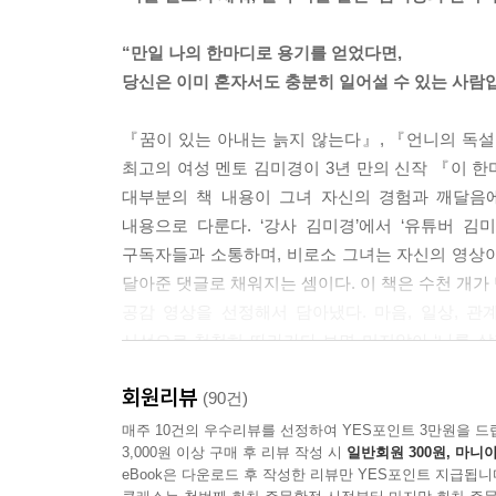
결국 타인의 시선이라는 건 존재하지 않아요.
타인의 시선을 의식하는 나만 존재할 뿐이죠.
“만일 나의 한마디로 용기를 얻었다면,
--- p. 56, 「남 보여주려고 살지 말아요」 중에서
당신은 이미 혼자서도 충분히 일어설 수 있는 사람입
우리는 돈이 없으면 재테크 못 하는 줄 알아요.
『꿈이 있는 아내는 늙지 않는다』, 『언니의 독설
그런데 돈이 없어도 가능한 재테크가 있어요.
최고의 여성 멘토 김미경이 3년 만의 신작 『이 한
바로 나의 가치를 높여나가는 거예요.
대부분의 책 내용이 그녀 자신의 경험과 깨달음
그러니 돈 많은 사람을 부러워하고 속상해할 필요가
내용으로 다룬다. ‘강사 김미경’에서 ‘유튜버 김
지금부터라도 나라는 자산을 키우기 위해
구독자들과 소통하며, 비로소 그녀는 자신의 영상
열심히 공부에 투자하는 것,
달아준 댓글로 채워지는 셈이다. 이 책은 수천 개가
가장 확실한 재테크 방법입니다.
공감 영상을 선정해서 담아냈다. 마음, 일상, 
--- p. 91~92, 「가장 확실한 재테크 방법」 중에서
시선으로 천천히 따라가다 보면 머지않아 ‘나를 살리
당당히 일어설 수 있는, 바로 그런 힘을 선물하는 책
내 삶이 부실하다는 느낌은
회원리뷰
(90건)
게으르게 살 때만 느끼는 감정이 아니에요.
‘넌 괜찮은 사람이야’라는 한마디에 무너진 자존감을
매주 10건의 우수리뷰를 선정하여 YES포인트 3만원을 드
열심히 살아도 그런 마음이 들 때가 있어요.
3,000원 이상 구매 후 리뷰 작성 시
일반회원 300원, 마니아
걸까요?
자책하거나 당황할 일이 아니에요.
eBook은 다운로드 후 작성한 리뷰만 YES포인트 지급됩니
‘당신 잘못이 아니에요’라는 한마디에 죄책감을 
누구나 삶의 방향을 놓칠 때가 있고,