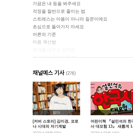
가끔은 내 등을 봐주세요
걱정을 절반으로 줄이는 법
스트레스는 아픔이 아니라 질문이에요
초심으로 돌아가지 마세요
어른의 기준
마음 계산법
현재를 바꾸고 싶다면
친구가 너무 부러울 때
남 보여주려고 살지 말아요
채널예스 기사
당신 잘못이 아니에요
(2개)
세상의 모든 김지영을 응원하며
책임이 버거울 때
‘행복’보다 ‘의미’
세상에서 제일 무거운 것
시간을 견디는 힘
읽다
읽다
[커버 스토리] 김미경, 코로
어린이책 『설민석의 한
나 시대의 자기계발
사 대모험 13』 새롭게 
PART 2 내 일상을 살린 한마디
등극