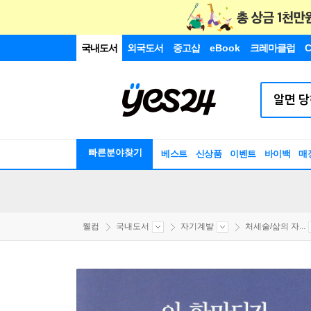
국내도서
외국도서
중고샵
eBook
크레마클럽
C
빠른분야찾기
베스트
신상품
이벤트
바이백
매
웰컴
국내도서
자기계발
처세술/삶의 자...