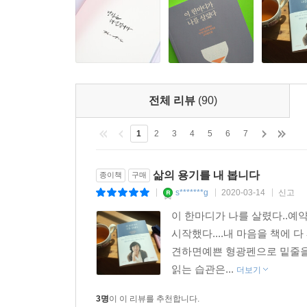
댓글로라도 남기려고 노력한다. 삶에 소홀한 사람이
없다. 그리고 댓글은 김미경을 움직인다. 때로는 해
댓글, 즉 ‘함께’하는 사람들은 김미경의 콘텐츠를
책도 마찬가지이다. 『이 한마디가 나를 살렸다
있었다. 김미경이 구독자들과 함께 만든, ‘내 마음’,
따뜻한 공감과 위로, 그리고 응원이 되어줄 것이다.
전체 리뷰
(90)
그런데 우리가 인생을 살면서 찍은 점들 중에 의미 
1
2
3
4
5
6
7
사실 슬럼프라고 부르는 작은 점들은 같은 곳을 반
때로는 불규칙하게, 얇게, 굵게, 간혹 비뚤배뚤 그
삶의 용기를 내 봅니다
종이책
구매
(_본문 중에서)
s*******g
2020-03-14
신고
|
|
|
이 한마디가 나를 살렸다..
시작했다....내 마음을 책에
견하면예쁜 형광펜으로 밑줄을 
읽는 습관은...
더보기
3명
이 이 리뷰를 추천합니다.