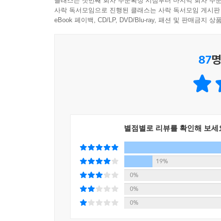
클래스는 첫번째 회차 주문확정 시점부터 마지막 회차 주문
훌륭한 걸까요?
사락 독서모임으로 진행된 클래스는 사락 독서모임 게시판
그럴 때는 내가 원하는 방향으로 조율해나가면 돼요
만약 제 한마디로 용기를 얻었다면 그건 말이 감동
eBook 페이백, CD/LP, DVD/Blu-ray, 패션 및 판매금
--- p. 94, 「인생의 방향을 바꾸고 싶을 때」 중에서
만약 제 한마디로 위로를 받았다면 그건 말이 훌륭해
(_프롤로그 중에서 )
관계는 ‘왜’가 아니라
87
명
‘그냥’ 일어나는 일이 대부분이에요.
‘강사 김미경’에서 ‘유튜버 김미경’으로 한 걸음 더
‘내가 너한테 얼마나 잘했는데 나한테 이럴 수 있어’
김미경TV 구독자들과 함께 만든 가장 진솔한 이야
이렇게 원망하고 화내고 이유를 찾을 게 아니라,
‘너와 나의 인연은 여기까지구나’
“수많은 영상과 댓글을 주고받으며
그냥 흘러가는 대로
함께 생각하고 함께 고민하고 함께 깨달은 말들입니
인연의 끈을 놓는 연습이 필요한 것 같아요.
별점별로 리뷰를 확인해 보세
--- p. 208~209, 「친한 사람과 관계가 꼬였을 때」
자주 보고 오래 만나는 사이를 우리는 ‘친구’라
털어놓는다. 남에게 말하기 힘든 가슴 아픈 과거
19%
그래서 자신 있게 말할 수 있어요.
바닥인지 가늠할 수 없을 만큼 추락해버린 자존감에
0%
슬프고 외롭고 힘들고 울고 싶은 날에는
영락없이 가까운 친구가 고민을 상담하는 모습이다
0%
반드시 책을 읽으라고요.
일상과 희로애락을 나누며 소통한다. 『이 한마
0%
지금 제 말이 무슨 뜻인지 이해가 안 돼도
진행되었던 ‘미경 언니와 함께 책 쓰자’ 이벤트에는
내 인생이 불행의 수렁에 빠져 있다는 생각이 들면