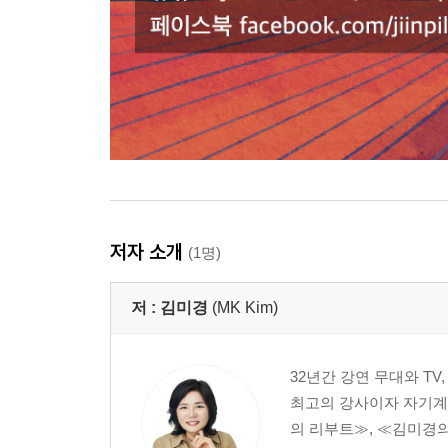
저자 소개
(1명)
저 :
김미경
(MK Kim)
32년간 강연 무대와 T
최고의 강사이자 자기계발
의 리부트≫, ≪김미경의