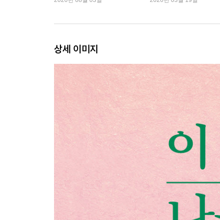
2020년 08월 03일
2020년 03월 19일
‘하루’라는 작은 그림이 모여 내 인생이 돼요
나를 진짜 믿는다는 것
가장 확실한 재테크 방법
상세 이미지
인생의 방향을 바꾸고 싶을 때
슬럼프를 이겨내고 싶다면
시간 관리가 아니라 중요도 관리예요
감정 해우소
요즘 자주 듣는 말이 있다면
내 돈의 진짜 자리
내 꿈의 가격표
돈 앞에서 작아진 당신에게
책 읽는 실력
연결의 힘
생각 조망권
감정의 먹이 사슬
‘결정 근육’을 키우세요
집중력 키우는 방법