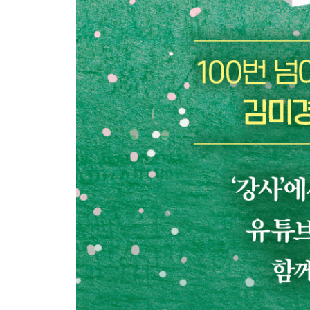
나만의 콘텐츠를 만들려면
자존감 선물
50대는 두 번째 청춘
나이 들수록 놓치지 말아야 할 세 가지
나의 가장 좋은 시절은
다이어트에 필요한 세 가지 독
내 인생의 베스트 타이밍
리더의 조건
탁월한 선택을 위한 3단계
당신의 한 단어는 무엇입니까
넌 괜찮은 사람이야
꿈을 현실로 만드는 법
에필로그 김미경과 함께 책을 써주신 분들