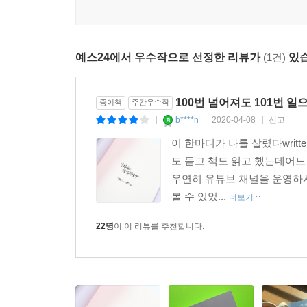
실려 이 책을 완성시켰다.
책을 꺼내 읽으세요.
당신을 다시 일상으로 건져낼 동아줄이 될 거예요.
“극심한 슬럼프 때문에 자포자기로 살았는데, ‘5년
예스24에서 우수작으로 선정한 리뷰가
(1건)
있습
않고 저만의 콘텐츠를 만들어가려고 합니다. 깨달음
--- p. 216, 「불행할 땐 책을 읽어요」 중에서
(_유튜브 아이디 ‘쑥샘TV’)
100번 넘어져도 101번 
종이책
주간우수작
“자신감이 없어서 늘 망설이다가 기회를 놓치곤 했
b****n
2020-04-08
신고
|
|
|
유튜브대학에도 입학하고 독서 토론 모임에도 참여하
이 한마디가 나를 살렸다writt
(_유튜브 아이디 ‘이쁜나’)
도 듣고 책도 읽고 했는데어
우연히 유튜브 채널을 운영하
누구보다 삶을 사랑하고 열심히 노력하는 당신에게
볼 수 있었...
더보기
김미경이 건네는 가장 확실하면서도 따뜻한 공감과 
22명
이 이 리뷰를 추천합니다.
“내 마음을 흔드는 한마디를 발견하면 밑줄을 긋고
용기와 자신감이 조금씩 커지는 걸 느낄 수 있을 거
유튜브 김미경TV의 영상을 보는 사람들은 대부분