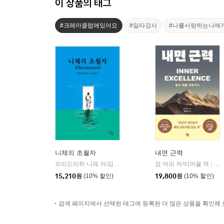
이 상품의 태그
#크레마클럽에있어요
#일타강사
#나를사랑하는나에
니체의 초월자
내면 근력
프리드리히 니체 저/김철 편역
히읏
짐 머피 저/지여울 역
윌북(
|
|
15,210
원
(10% 할인)
19,800
원
(10% 할인)
검색 페이지에서 선택된 태그에 등록된 더 많은 상품을 확인해 