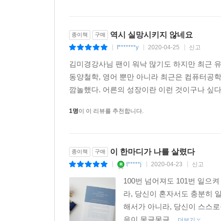
역시 실망시키지 않네요
종이책
구매
f*******y
2020-04-25
신고
|
|
|
김미경강사님 팬이 워낙 많기도 하지만 최근 
동양철학, 영어 뿐만 아니라 최근은 컴퓨터공
깜놀했다. 어른의 성장이란 이런 것이구나 싶다.
1명
이 이 리뷰를 추천합니다.
이 한마디가 나를 살렸다
종이책
구매
t*****j
2020-04-23
신고
|
|
|
100번 넘어져도 101번 일
라, 당신이 혼자서도 충분히 
해서가 아니라, 당신이 스스로
음이 몽글몽글...
더보기