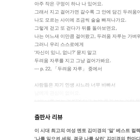
아주 작은 구멍이 하나 나 있어요.
그래서 지고 걸어가면 갈수록 그 안에 담긴 두려움
나도 모르는 사이에 조금씩 술술 빠져나가요.
그렇게 걷고 또 걷다가 뒤를 돌아보면요,
나는 어느새 이만큼 걸어왔고, 두려움 자루는 가벼
그러니 우리 스스로에게
‘자신이 있니, 없니?’ 묻지 말고
두려움 자루를 지고 그냥 걸어가봐요.
--- p. 22, 「두려움 자루」 중에서
사람들은 자기 인생 사느라 너무 바빠서
남에게 관심이 없어요.
남이 나를 보는 건 KTX 타고 논밭 풍경 보는 거랑 
‘어, 쟤는 저렇게 사는구나.’
출판사 리뷰
이렇게 풍경처럼 흘깃 보는 거지,
책을 읽듯 자세히 들여다보지 않아요.
이 시대 최고의 여성 멘토 김미경의 ‘말’ 베스트 컬
보더라도 오래 기억하지도 않고요.
‘나를 일으켜 세워, 결국 나를 살린’ 김미경의 한마