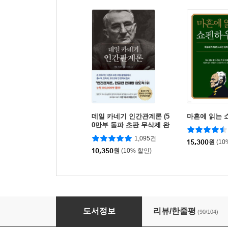
데일 카네기 인간관계론 (5
마흔에 읽는 
0만부 돌파 초판 무삭제 완
역본)
1,095건
15,300
원
(10
10,350
원
(10% 할인)
이 한마디가 나를 살렸다
도서정보
리뷰/한줄평
(90/104)