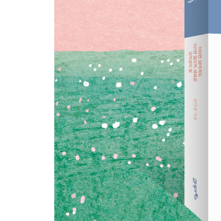
권태기, 나쁜 것만은 아니에요
형제자매 간에 우애 있게 지내려면
직장에서 ‘절친’ 만들지 마세요
못된 상사 처리하는 두 가지 방법
은근히 싫은 사람 상대하는 법
지금 등진 사람이 있다면
친한 사람과 관계가 꼬였을 때
PART 4 내 꿈을 살린 한마디
불행할 땐 책을 읽어요
마음의 온도
경쟁에서 이기는 방법
무능과 싸워야 유능해져요
내 인생의 장학생
당신은 사업 체질이 아니에요
직장인이라면 누구나 떠올려본 질문