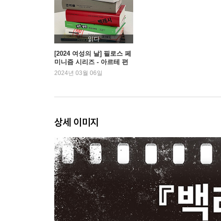
11장 어떤 경우이건, 숙녀는 숙녀인 법
12장 마음은 블랙박스다
13장 잊는 법을 배우기
읽다
14장 일종의 정신장애
[2024 여성의 날] 필로스 페
미니즘 시리즈 - 아르테 편
15장 그랜드호텔로열
집부
2024년 03월 06일
16장 하느님은 그들을 욕되게 하셨도다
17장 적응이라는 미묘한 독
18장 위험에서 벗어나서
19장 환자의 변화는 의심의 여지가 없습니다
상세 이미지
3부
20장 주여, 헝가리인을 불쌍히 여기소서!
21장 오직 여자 스텝만
22장 다 갚았다
23장 빠져나갈 수 있다는 걸 기억하라
24장 세계의 수태