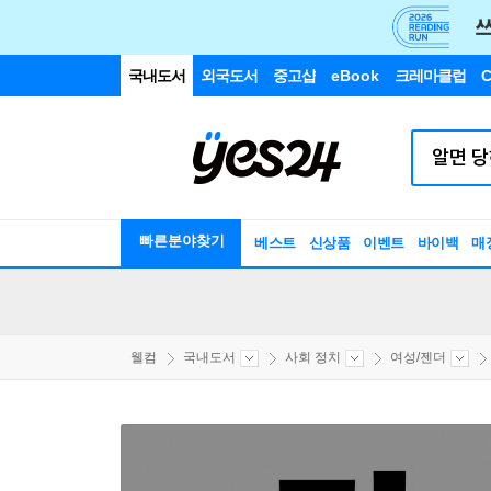
국내도서
외국도서
중고샵
eBook
크레마클럽
C
빠른분야찾기
베스트
신상품
이벤트
바이백
매
웰컴
국내도서
사회 정치
여성/젠더