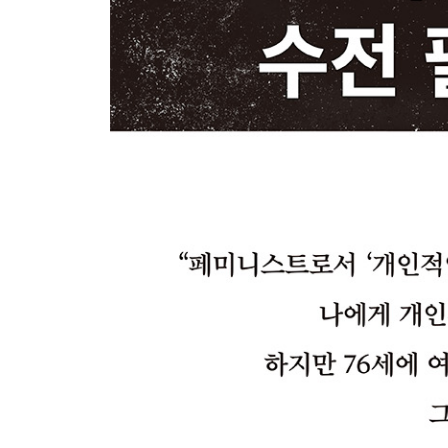
25장 탈출
옮긴이의 글(손희정)
추천의 글(한채윤, 박한희, 최현숙)