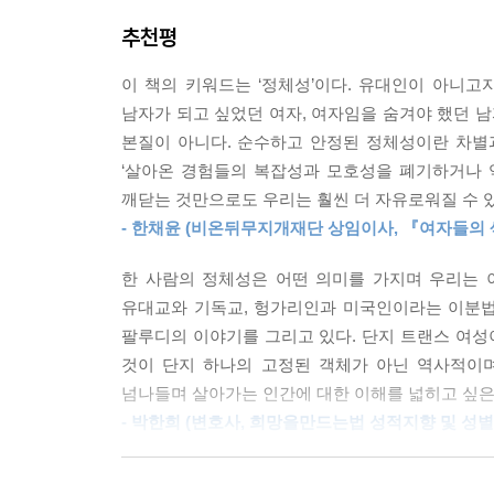
않는다. 『다크룸』은 정체성들의 경계에서 부침하
는 스펙트럼이 있다고 생각해요. 나는 그 한가운데에
추천평
짧은 반바지를 입고 여자 친구와 팔짱을 끼고 있는 
‘정상적인, 진짜, 여성’이란 무엇인가?
는 말을 이어갔다. 그의 시선이 고통스러워 보였다.
이 책의 키워드는 ‘정체성’이다. 유대인이 아니고
‘진부한 정상성’을 교란하는
야 경계에 있을 수 있잖아요. 정체성이 있어야 해요.
남자가 되고 싶었던 여자, 여자임을 숨겨야 했던 남자
여성 됨, 페미니스트 됨에 대한 직면
--- p.217
본질이 아니다. 순수하고 안정된 정체성이란 차별과
‘살아온 경험들의 복잡성과 모호성을 폐기하거나 억
페미니스트로서 나의 정체성은 아버지가 겪은 ‘정체성
스톤은 내가 읽었던 회고록에서 무시된 수많은 질
깨닫는 것만으로도 우리는 훨씬 더 자유로워질 수 있
자신이 선택한 남성적인 페르소나를 주장하지 못했
면했다. 트랜스섹슈얼은 ‘이전의’ 자아와 어떤 관계
- 한채윤 (비온뒤무지개재단 상임이사, 『여자들의 
내가 벗어나지 못했던 것은 아버지였다.
별이라고 믿는 성별처럼 ‘보이도록’ 신체를 변형
_본문 중에서
니면 당신은 그런 변형을 통해서 생물학이 운명이 
한 사람의 정체성은 어떤 의미를 가지며 우리는 
젠더 자체를 초월하는 것이라는 사실을 보여 주고 
유대교와 기독교, 헝가리인과 미국인이라는 이분법
오랜 시간 페미니즘 저술가로 살아온 저자에게 트랜
얼들은 “살아온 경험들의 복잡성과 모호성을 진정으
팔루디의 이야기를 그리고 있다. 단지 트랜스 여
여성, 제2물결 페미니스트라는 저자의 정체성
게 했다. “다양하고 때로는 모순되는 인생의 국면과
것이 단지 하나의 고정된 객체가 아닌 역사적이며
때문이었다. 저자에게 정체성, 즉 “내가 누구다
--- p.230
넘나들며 살아가는 인간에 대한 이해를 넓히고 싶은 
이전에는 “공격적인 마초 맨을 가장”했지만, 언제나
- 박한희 (변호사, 희망을만드는법 성적지향 및 성별
문제가 아니었다. 필연적으로 아버지의 역사를 더듬
트래니클럽은 곧 해체되었다. 고객을 잃을까 겁이 
부모의 생애를 추적하는 글쓰기는 잡년 되기를 각
치마를 입고 공적인 장소에는 어디든 나가고 싶지 않