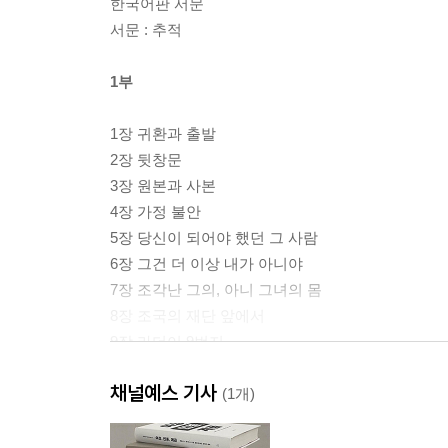
한국어판 서문
서문 : 추적
1부
1장 귀환과 출발
2장 뒷창문
3장 원본과 사본
4장 가정 불안
5장 당신이 되어야 했던 그 사람
6장 그건 더 이상 내가 아니야
7장 조각난 그의, 아니 그녀의 몸
8장 조국의 재단 앞에서
9장 라더이 9번지
채널예스 기사
2부
(1개)
10장 좀 더 다른 어떤 것