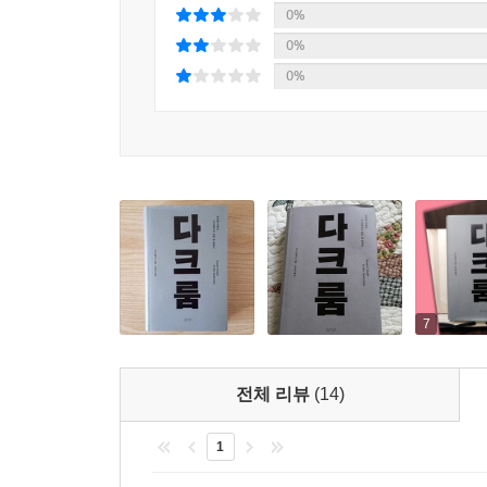
- [월스트리트저널]
하나둘 하면서 계단을 올라가서 문을 밀고 외쳤어. 
0%
홀로코스트와 트랜스섹슈얼리티의 역사를 교차하
인 물품은 소지하지 않도록 해 주십시오!’” 그녀는 
0%
‘정체성’ 바깥, 존재 본연의 존엄함을 조명하다!
위대한 작가들은 결국 전기 작가가 된다. 하지만
--- p.350~351
0%
개인의 회고록에서 시대 전체의 역사를 꿰어 낸
것처럼 만연한 문화적 규범을 해체해 내는 이는 거의
기념비적 저작!
- [워싱턴포스트]
“정체성은,” 아버지가 고심하며 대답했다. “정체성
이 생긴단다. 나는 그렇게 살았어. 그래서 아무런 문
황홀하다.
성차별과 인종주의, 그리고 파시즘이 맺고 있는 
--- p.517
- [피플]
하나의 흥미로운 대답
_옮긴이의 말 중에서
아버지가 그곳에서 본 것은 애버던이 1969년과 19
팔루디의 능숙하고, 시의적절하며 광범한 동시에 내밀
걸쳐 암에 처절하게 굴복해 가는 과정을 감정이 배
주제들의 혼합물이다. 이 모든 것을 하나로 엮은 
홀로코스트 생존자였던 아버지의 역사를 되짚는 과
도 이 기록 과정이 그들의 관계를 바로잡아 주기를
결과를 바꾸는 것은 얼마나 불가능한 일인가?
독일의 대변자였던 한스 블뤼허, 나치의 내무장
아버지의 모습 그대로를 보여 주고자 했다. “아버지
- [엘르]
7
유대인은 여성적이라는 주장을 펼쳤다. 이 젠더화
요.” 그는 이렇게 썼다. “아버지는 화가 났고, 배
동성애자, 정신병자, 괴물로 낙인찍혔다. 근대 파시
존재는 때로 그저 놀랄 만한 이야기뿐 아니라, 
겠어요?” (…) “네가 뭘 하려는 건지 알겠어.” 아
의해 내면화되고 더 널리 퍼졌다. 유대인이라는
전체 리뷰
(14)
내놓는다. 이 책 대부분을 채운 것은 거스를 수 없
려는 거구나.”
다르지 않았다.
궁극적인 화해다. 그 자체가 이 책에서 가장 뛰어난
--- p.557~558
1
- [슬레이트]
브라질과 미국을 거쳐, 유대인 남성과 미국인 남