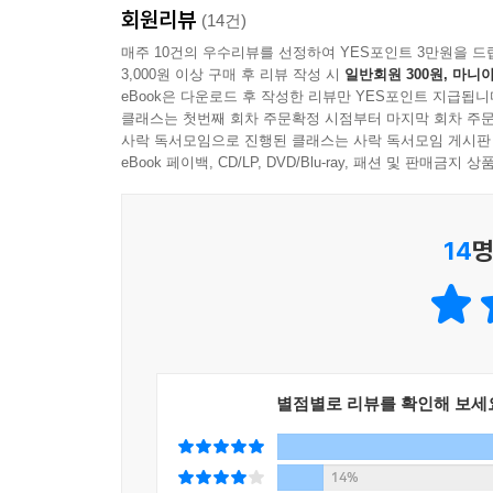
수십 년 만에 재회한 아버지가 보이는 모습은 
충실한 독자라면 자기 꼬라지도 볼 거다. 딸을 창
른 회원은 아이를 입양하느라 너무 바쁘다고 했다.
회원리뷰
(14건)
이미지들로 가득했다. 무력하고 순종적인 하녀, 
남기고 떠났던 ‘그 남자’ 아버지에서 20년을 넘어 
별을 하고 싶다는 건가요?” 아버지는 쏘아붙였다. 
매주 10건의 우수리뷰를 선정하여 YES포인트 3만원을 드
회고록에서 발견한 서사 역시 다르지 않았다. 하
위태롭고 분열적이어서 매혹적이다. ‘보안과 노출’의 
럼 그녀의 컴퓨터 앞에 함께 앉아 있을 때, 아버지
3,000원 이상 구매 후 리뷰 작성 시
일반회원 300원, 마니아
혐오의 대상으로 배제하지 않았다.” 저자는 이
속임수와 패싱, 대면과 외면, 애와 증, 생과 사,
eBook은 다운로드 후 작성한 리뷰만 YES포인트 지급됩니
먹고 있는 사진과 뒷마당 그네에서 포즈를 취하고 있
구성된 역사부터 추적해 나간다.
클래스는 첫번째 회차 주문확정 시점부터 마지막 회차 주문
독하게 흥미롭다.
주도하는 여성.”
사락 독서모임으로 진행된 클래스는 사락 독서모임 게시판
- 최현숙 (구술생애사 작가, 『작별 일기』 저자)
--- p.302
eBook 페이백, CD/LP, DVD/Blu-ray, 패션 및 판매금
1952년 덴마크에서 성별 정정 수술을 받고 귀국
예상치 못한 방식으로 감동적이고, 끈질기게 
팔루디는 이 때 처음으로 성전환 가능성을 고려했고,
아버지가 참견을 했다. “행진에 선정적으로 보이는
블랙박스이면서 기폭장치인, 아버지의 젊은 시절을 
질환으로 정의하고, 치료법을 저술하고 관련 논문들
이어서야 안 되지. 다른 사람들을 불편하게 할 권리는
14
명
- [뉴욕타임즈(데일리 리뷰)]
트랜스섹슈얼들을 무리 없이 ‘정상’처럼 보이게 하는
“착하게 해야 해, 미소를 띠고.” 그녀는 계속했다.
이식됐다. 이 시기는 전후 미국 사회가 ‘정상성’
사람들은 대체 누구야!’라고들 한다고. 정통파 유대
예리하고 명료하다. 팔루디의 풍성하고, 시선을 잡
기준으로 정상과 비정상을 가르는 성 보수화 전략
들이 무슨 짓을 하는지 알게 뭐람. 기독교도 처녀들
- [뉴욕타임즈 북리뷰]
표현해야만 적절한 치료를 받을 수도, 사회적으로 
--- p.311
가족이란 개념을 초월하고 정체성과 그 재창안에 대한
옮긴이의 글에서 지적하듯, 트랜스젠더의 정체성은
별점별로 리뷰를 확인해 보세
“그날이요. 오버올을 입고 있었어요?” 바보 같은 
- [엔터테인먼트위클리]
장에 올려놓아야 하는 것은 트랜스젠더의 젠더 수행
만 찼어. 그리고 화살십자당 모자랑.” 그녀는 그날 
함을 『다크룸』이 그리는 자장은 분명하게 드러낸
매혹적이다. 팔루디는 아버지의 이야기를 추리소설
황을 상상하는 것이 쉽지 않았다. “말했잖니. 나는
14%