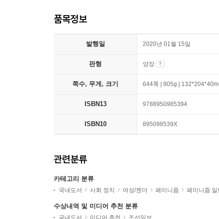
품목정보
발행일
2020년 01월 15일
판형
양장
쪽수, 무게, 크기
644쪽 | 805g | 132*204*40
ISBN13
9788950985394
ISBN10
895098539X
관련분류
카테고리 분류
국내도서
사회 정치
여성/젠더
페미니즘
페미니즘 일
수상내역 및 미디어 추천 분류
국내도서
미디어 추천
조선일보