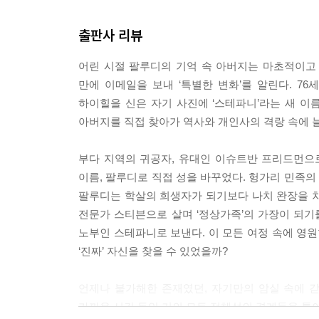
되게 가정의 수호자로 등극하는 순간을 본 이후부터 
출판사 리뷰
로서의 위치와 종이 한 장 차이였다. 나의 주제는
미니즘이었다. 하지만 그 기원을 잊은 적은 없다. 
어린 시절 팔루디의 기억 속 아버지는 마초적이고 
없었던 자신에 대한 아버지의 분노 때문에 나는 여
만에 이메일을 보내 ‘특별한 변화’를 알린다. 
체성 위기’의 잔해, 자신이 선택한 남성적인 페르
하이힐을 신은 자기 사진에 ‘스테파니’라는 새 이
의 일부분이 되었다. 내가 도망치지 못했던 것은 아
아버지를 직접 찾아가 역사와 개인사의 격랑 속에 
--- p.98~99
부다 지역의 귀공자, 유대인 이슈트반 프리드먼으
옆 테이블에 앉은 여자는 어깨가 넓은 샤넬 정장에
이름, 팔루디로 직접 성을 바꾸었다. 헝가리 민족
처럼 두리번거리고 있었다. “ …멜라니세요?” 마음
팔루디는 학살의 희생자가 되기보다 나치 완장을 차
예측하며 은밀한 검사를 계속했다. (…) 카페를 훑어
전문가 스티븐으로 살며 ‘정상가족’의 가장이 되기
자’는 여자가 되었다가 이제 다시 ‘남자’로 돌아와
노부인 스테파니로 보낸다. 이 모든 여정 속에 영원
드랙을 한 것처럼 보였다.
‘진짜’ 자신을 찾을 수 있었을까?
--- p.211~212
언제나 불가해한 존재였던, 자기만의 암실 속에 갇
내가 페미니스트라는 사실을 알고 있었고, 그러므
가까운 시간 동안 거의 모든 정체성의 경계들을 톺아
요.” 그가 말했다. “여성적 본성이라는 것이 있다구