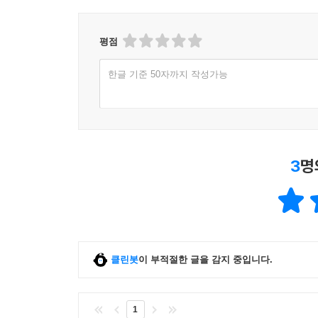
던진 사람은 없었다.
- [스펙테이터]
평점
열정, 지성, 유머로 가득하다. 깊은 애정으로 아름
한글 기준 50자까지 작성가능
보상을 탐구한 전기이자 자서전으로 흠잡을 곳 없이
- [새터데이페이퍼]
3
명
클린봇
이 부적절한 글을 감지 중입니다.
1