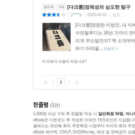
오바마 대통령은 케이틀린 제너에게 (그녀가 『배니티
이방인으로 남을 수밖에 없었다. 혼란과 빈곤을 기
비범하다. 매혹적인 가족 회고록이면서 홀로코스트
[다크룸]정체성의 심오한 탐구
종이책
구매
트윗을 날렸고, 트랜스젠더의 권리는 오바마 대선 
보호”라는 구호를 앞세워 유대인과 집시에 대한 
시의적절할 수 없다. 수전 팔루디가 보여 준 이해
j*****y
2020-06-02
신고
사의 삶과 같은 온갖 필수적인 수사와 함께 전형적
|
|
|
헝가리에서는 유대인 못지않게 성소수자에 대한 
무척이나 중요한 책이다.
하는 경우는 드물었다.
[다크룸]영원한 이방인, 내 아
보호하기 위해 처단해야 할 적이었다.
- [내셔널북리뷰]
수전팔루디는 30년 가까이 연
--- p.583
이게 무슨말인지? 책 소개부
정제된, 다층적인 회고록. 강렬하고 흡인력있다.
1968년, 에릭슨은 자신이 정의했던 정체성 개념의
하기 어려울...
더보기
- [퍼블리셔스위클리]
고집하는 ‘전체주의’적 의지는 독재로 이어진다고 결
성별이 구성된 역사를 추적한 10년 여정의 끝에서 
이 리뷰가 도움이 되었나요?
정체성, 집단, 진정성에 대한 복합적인 분투를 다룬
여성성이든 남성성이든, 어떤 종교, 정치, 국가적
- [커커스 리뷰]
범주’란 없다. 성별 정체성과, 내셔널리즘에 대한
1
또한 그리고 어쩌면, 우리 시대의 가장 보편적인 이
수전 팔루디의 새 책은 드라이 마티니만큼이나 훌륭
- [옵저버]
한줄평
(3건)
눈부신, 유일무이한 작품. 반드시 읽어야 할 책!
1,000원 이상 구매 후 한줄평 작성 시
일반회원 50원, 마니
- [아이리시인디펜던트]
eBook은 다운로드 후 작성한 리뷰만 YES포인트 지급됩니
클래스는 첫번째 회차 주문확정 시점부터 마지막 회차 주문
스테파니 팔루디의 특별한 삶을 기록한, 정체성에
eBook 페이백, CD/LP, DVD/Blu-ray, 패션 및 판매금