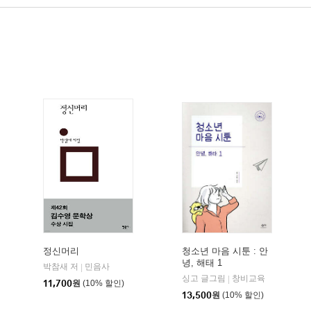
정신머리
청소년 마음 시툰 : 안
녕, 해태 1
박참새 저
민음사
|
싱고 글그림
창비교육
|
11,700
원
(10% 할인)
13,500
원
(10% 할인)