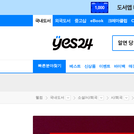
국내도서
외국도서
중고샵
eBook
크레마클럽
C
빠른분야찾기
베스트
신상품
이벤트
바이백
매
웰컴
국내도서
소설/시/희곡
시/희곡