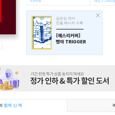
8,400원
매입가 2,400
김은성 작가
친필 메시지 수록
---------------
[예스리커버]
빵야 TRIGGER
들이
함께 산 책