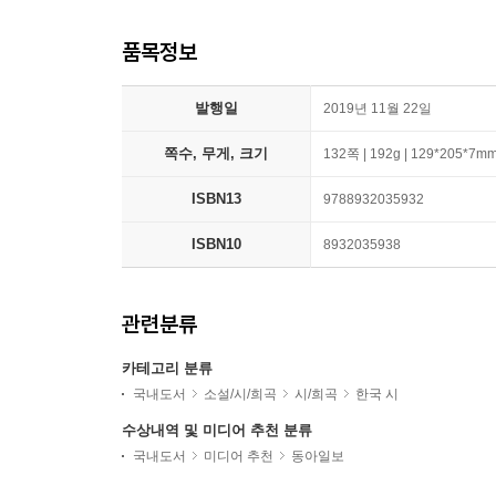
품목정보
발행일
2019년 11월 22일
쪽수, 무게, 크기
132쪽 | 192g | 129*205*7m
ISBN13
9788932035932
ISBN10
8932035938
관련분류
카테고리 분류
국내도서
소설/시/희곡
시/희곡
한국 시
수상내역 및 미디어 추천 분류
국내도서
미디어 추천
동아일보