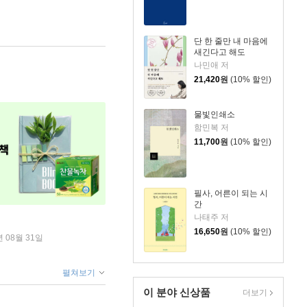
단 한 줄만 내 마음에
새긴다고 해도
나민애 저
21,420
원
(10% 할인)
물빛인쇄소
함민복 저
11,700
원
(10% 할인)
필사, 어른이 되는 시
간
나태주 저
16,650
원
(10% 할인)
년 08월 31일
펼쳐보기
이 분야 신상품
더보기