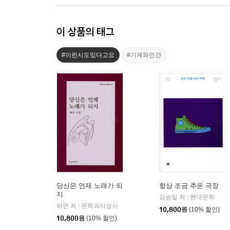
이 상품의 태그
#이런시도있다고요
#기계와인간
당신은 언제 노래가 되
항상 조금 추운 극장
지
김승일 저
현대문학
|
허연 저
문학과지성사
|
10,800
원
(10% 할인)
10,800
원
(10% 할인)