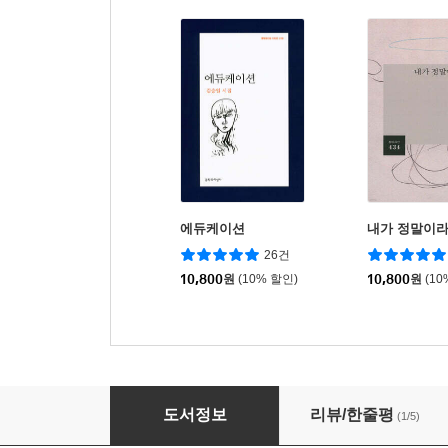
에듀케이션
내가 정말이
26건
10,800
원
(10% 할인)
10,800
원
(10
여기까지 인용하세요
도서정보
리뷰/한줄평
(1/5)