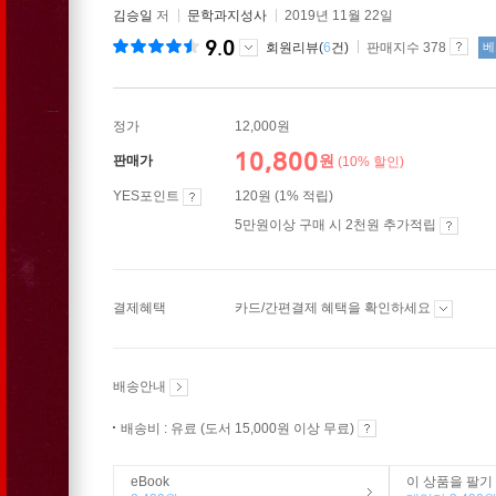
김승일
저
문학과지성사
2019년 11월 22일
9.0
회원리뷰(
6
건)
판매지수 378
베
정가
12,000원
10,800
원
판매가
(10% 할인)
YES포인트
120원 (1% 적립)
5만원이상 구매 시 2천원 추가적립
결제혜택
카드/간편결제 혜택을 확인하세요
배송안내
배송비 : 유료 (도서 15,000원 이상 무료)
eBook
이 상품을 팔기