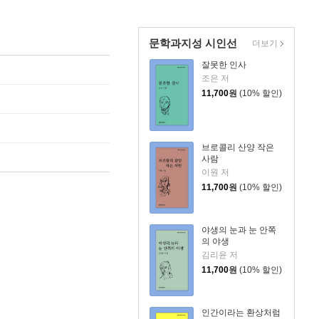
문학과지성 시인선
더보기
잘못한 인사
조은 저
11,700
원
(10% 할인)
브로콜리 산양 작은
사람
이원 저
11,700
원
(10% 할인)
야생의 눈과 눈 안쪽
의 야생
김리윤 저
11,700
원
(10% 할인)
인간이라는 환상처럼