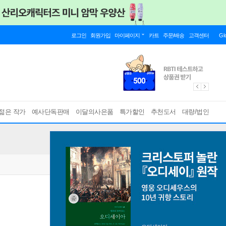
로그인
회원가입
마이페이지
카트
주문/배송
고객센터
Gl
젊은 작가
예사단독판매
이달의사은품
특가할인
추천도서
대량/법인