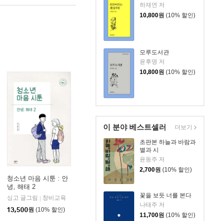
하재연 저
10,800
원
(10% 할인)
모루도서관
윤후명 저
10,800
원
(10% 할인)
이 분야 베스트셀러
더보기
초판본 하늘과 바람과
별과 시
윤동주 저
2,700
원
(10% 할인)
청소년 마음 시툰 : 안
녕, 해태 2
꽃을 보듯 너를 본다
싱고 글그림
창비교육
|
나태주 저
13,500
원
(10% 할인)
11,700
원
(10% 할인)