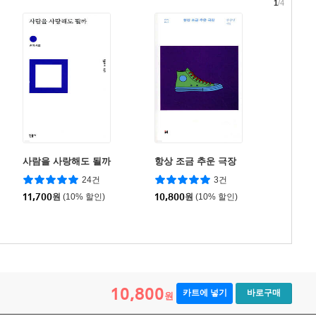
1
/4
사람을 사랑해도 될까
항상 조금 추운 극장
24건
3건
11,700
원
(10% 할인)
10,800
원
(10% 할인)
10,800
카트에 넣기
바로구매
원