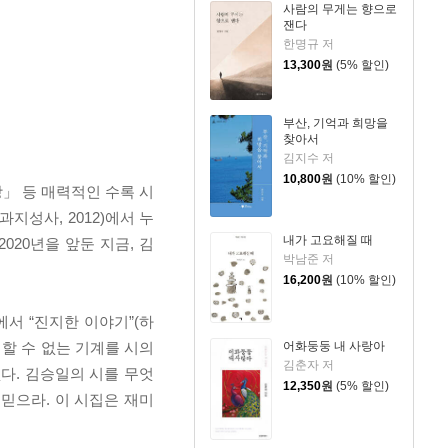
사람의 무게는 향으로
잰다
한명규 저
13,300
원
(5% 할인)
부산, 기억과 희망을
찾아서
김지수 저
10,800
원
(10% 할인)
」 등 매력적인 수록 시
성사, 2012)에서 누
내가 고요해질 때
020년을 앞둔 지금, 김
박남준 저
16,200
원
(10% 할인)
서 “진지한 이야기”(하
할 수 없는 기계를 시의
어화둥둥 내 사랑아
김춘자 저
다. 김승일의 시를 무엇
12,350
원
(5% 할인)
 믿으라. 이 시집은 재미