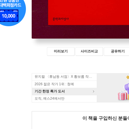
미리보기
사이즈비교
공유하기
뮤지컬 〈휴남동 서점〉X 황보름 작가 북토크
2026 젊은 작가 1위 : 청예
기간 한정 특가 도서
오직, 예스24에서만
이 책을 구입하신 분