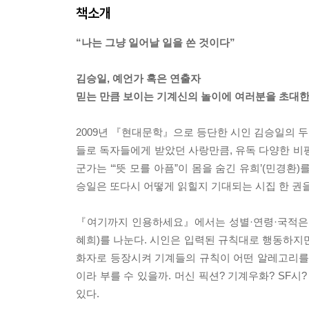
책소개
“나는 그냥 일어날 일을 쓴 것이다”
김승일, 예언가 혹은 연출자
믿는 만큼 보이는 기계신의 놀이에 여러분을 초대
2009년 『현대문학』으로 등단한 시인 김승일의 
들로 독자들에게 받았던 사랑만큼, 유독 다양한 비평
군가는 ‘“뜻 모를 아픔”이 몸을 숨긴 유희’(민경환)
승일은 또다시 어떻게 읽힐지 기대되는 시집 한 권
『여기까지 인용하세요』에서는 성별·연령·국적은 물
혜희)를 나눈다. 시인은 입력된 규칙대로 행동하지
화자로 등장시켜 기계들의 규칙이 어떤 알레고리를 
이라 부를 수 있을까. 머신 픽션? 기계우화? SF
있다.