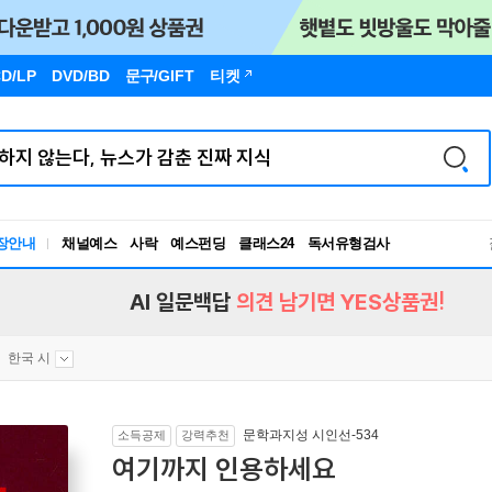
D/LP
DVD/BD
문구
/GIFT
티켓
장안내
채널예스
사락
예스펀딩
클래스24
독서유형검사
RBTI Lab
독서유형검사
AI 일문백답
의견 남기면 YES상품권!
한국 시
문학과지성 시인선-534
소득공제
강력추천
여기까지 인용하세요