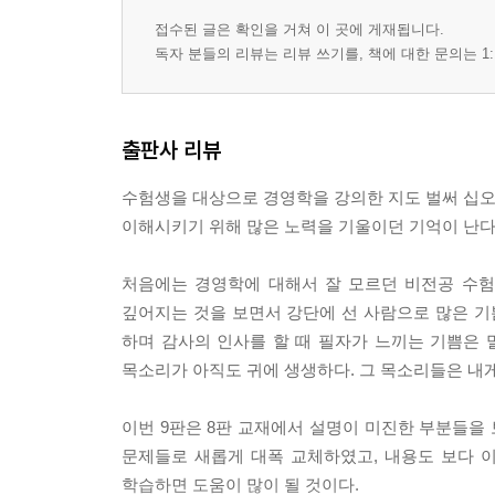
1. 지각의 과정
2. 사회적 지각이론(타인평가이론)
접수된 글은 확인을 거쳐 이 곳에 게재됩니다.
독자 분들의 리뷰는 리뷰 쓰기를, 책에 대한 문의는 1:
3. 지각과정에서의 오류
제2절 학습
1. 학습이론
출판사 리뷰
2. 행동변화(shaping) 전략
수험생을 대상으로 경영학을 강의한 지도 벌써 십오 
이해시키기 위해 많은 노력을 기울이던 기억이 난다
제3절 가치관과 태도
1. 가치관
처음에는 경영학에 대해서 잘 모르던 비전공 수
2. 태도의 구성요소
깊어지는 것을 보면서 강단에 선 사람으로 많은 기
3. 태도 형성과 변화이론
하며 감사의 인사를 할 때 필자가 느끼는 기쁨은 
4. 태도와 성과 간의 관계
목소리가 아직도 귀에 생생하다. 그 목소리들은 내게
5. 태도 변화과정
이번 9판은 8판 교재에서 설명이 미진한 부분들을
제4절 성격과 감정
문제들로 새롭게 대폭 교체하였고, 내용도 보다 
1. 성격의 정의
학습하면 도움이 많이 될 것이다.
2. 성격 결정요인