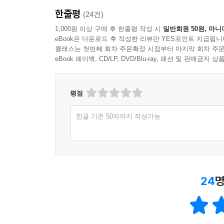
3. 개방 - 합리적 조직이론
한줄평
(24건)
4. 개방 - 사회적 조직이론
1,000원 이상 구매 후 한줄평 작성 시
일반회원 50원, 마니
eBook은 다운로드 후 작성한 리뷰만 YES포인트 지급됩니
제3편 인적자원관리
클래스는 첫번째 회차 주문확정 시점부터 마지막 회차 주문
eBook 페이백, CD/LP, DVD/Blu-ray, 패션 및 판매금
인적자원관리의 기초개념
평점
제1절 인적자원관리의 의의 및 체계
1. 인적자원관리의 의의
한글 기준 50자까지 작성가능
2. 인적자원관리의 체계
3. 조직의 전략과 인적자원관리
제1장 직무평가 및 인사평가
제1절 직무분석
24
명
1. 의의 및 목적
2. 직무분석의 결과
3. 직무분석방법