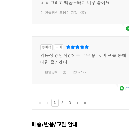
4. 인사평가 방법
ㅎㅎ 그리고 빡공스터디 너무 좋아요
5. 성과평가(performance appraisal)
이 한줄평이 도움이 되었나요?
6. 인사평가 오류 및 오류방지 방법
제2장 인적자원관리방안
제1절 모집 및 선발관리
1. 인적자원의 예측과 확보
종이책
구매
2. 모집(recruitment)
김윤상 경영학강의는 너무 좋다. 이 책을 통해 
3. 선발(selection)
대한 올리겠다.
4. 입직관리(introduction and orientation)
이 한줄평이 도움이 되었나요?
5. 조직사회화(socialization)
j*
제2절 인사이동관리
1. 승진
1
2
3
2. 이직과 퇴직
제3절 교육훈련관리
배송/반품/교환 안내
1. 교육훈련의 종류