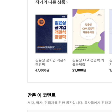
3. SWOT 매트릭스
작가의 다른 상품
제3절 전략 수립
1. 기업전략(corporate strategy)
2. 사업부 전략
제2편 조직행위론
조직행위론의 기초개념과 접근법
김윤상 공기업 객관식
김윤상 CPA 경영학 기
김
경영학
출문제집
제1절 조직행위론의 접근법
47,000
원
21,000
원
1
1. 행동주의적 접근법
2. 인지론적 접근법
3. 절충적 접근법
만든 이 코멘트
제1장 개인차원의 조직행위론
저자, 역자, 편집자를 위한 공간입니다. 독자들에게 전하고
제1절 지각