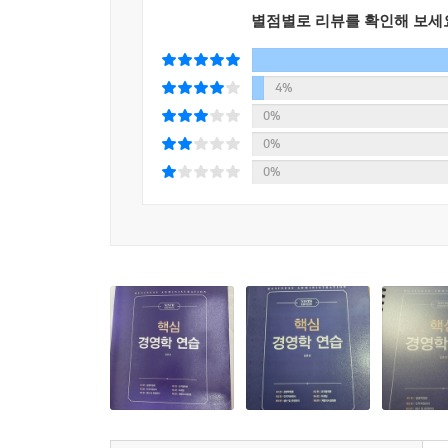
수험생들이 무엇을 잘 모르고 무엇을 궁금해 하는지 
1. 의사결정과정
별점별로 리뷰를 확인해 보세
암묵지식을 형식지식(explicit knowledge)으로
2. 의사결정의 유형
과정에서 부족하거나 미진한 부분이 있을 수도 
3. 개인 의사결정
알려주기 바란다. 여러 수험생들의 질문과 도전이
4%
4. 집단 의사결정
노력하여 수험생들에게 보다 효율적인 경영학의 공
0%
제3절 의사소통
0%
1. 조직 의사소통 유형
0%
2. 의사소통 네트워크 유형
제4절 권력(power)
1. 권력의 원천
2. 권력의 수용과정
3. 기타
제5절 갈등과 협상
1. 갈등의 순기능과 역기능
2. 갈등에 대한 견해