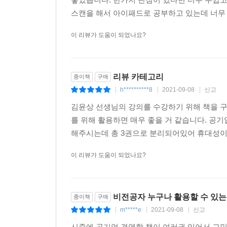
4. 환경과 조직구조
스캔을 해서 아이패드로 공부하고 있는데 너무 좋습
5. 기술과 조직구조
6. 규모와 조직구조
이 리뷰가 도움이 되었나요?
7. 전략과 조직구조
8. 조직혁신과 조직설계
9. 민츠버그(Minzberg)의 조직설계방식
리뷰 카테고리
종이책
구매
h**********8
2021-09-08
신고
|
|
|
제2절 조직의 형태
김윤상 선생님의 강의를 수강하기 위해 책을 
1. 단순 조직(simple structure)
를 위해 활용하면 매우 좋을 거 같습니다. 공
2. 기능 조직(functional organization)
해주시는데 총 3권으로 분리되어있어 휴대성이 
3. 사업부제 조직(divisional organization)
4. 매트릭스 조직(matrix organization)
이 리뷰가 도움이 되었나요?
5. 네트워크 조직(network organization)
6. 프로젝트 조직(project organization)
7. 수평적 조직(horizontal structure)
비전공자 누구나 활용할 수 있는 
종이책
구매
m*****e
2021-09-08
신고
|
|
|
제3절 조직변화
1. 조직변화의 분류
시중에 공기업 경영학 책이 여러권 있어서 고민