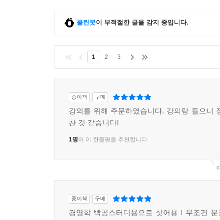
제2절 직무평가(job evaluation)
클린봇
이 부적절한 글을 감지 중입니다.
1. 의의 및 목적
2. 직무평가방법
1
2
3
제3절 직무설계
1. 직무순환(job rotation)
2. 직무확대(job enlargement)
종이책
구매
3. 직무충실화(job enrichment)
강의를 위해 주문하였습니다. 강의랑 들으니 
4. 직무특성이론(job characteristic model)
찬 것 같습니다!
5. 준자율적 작업팀(semi-autonomous work team)
1명
이 이 한줄평을 추천합니다.
6. 근무시간의 설계
c
제4절 인사평가
1. 인사평가의 기초개념
2. 인사평가의 목적
종이책
구매
3. 인사평가의 구성요건(평가의 원칙)
경영학 빡공스터디용으로 삿어용 ! 무조건 