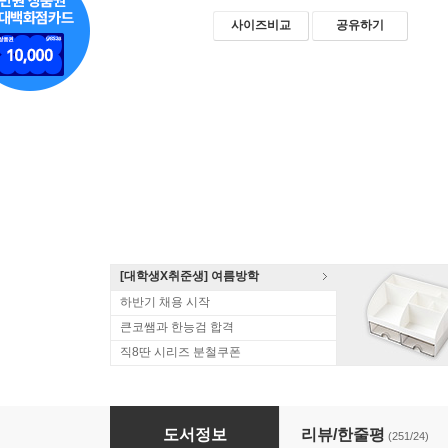
사이즈비교
공유하기
[대학생X취준생] 여름방학
하반기 채용 시작
큰코쌤과 한능검 합격
직8딴 시리즈 분철쿠폰
핵심 경영학 연습
도서정보
리뷰/한줄평
(251/24)