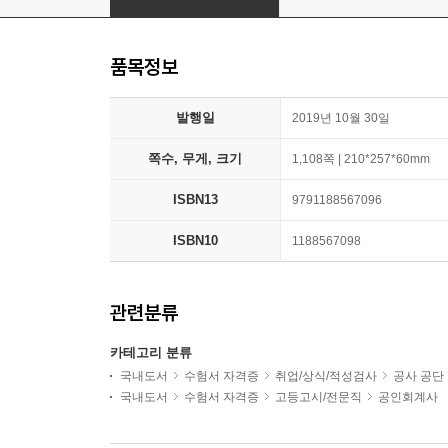
품목정보
발행일
2019년 10월 30일
쪽수, 무게, 크기
1,108쪽 | 210*257*60mm
ISBN13
9791188567096
ISBN10
1188567098
관련분류
카테고리 분류
국내도서
수험서 자격증
취업/상식/적성검사
공사 공단 
국내도서
수험서 자격증
고등고시/전문직
공인회계사