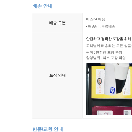
배송 안내
2. 교육훈련의 평가
3. 교육훈련 전이(transfer of training)
예스24 배송
4. 경력개발
배송 구분
배송비 : 무료배송
제3장 보상관리 및 노사관계관리
안전하고 정확한 포장을 위해 
제1절 임금제도
고객님께 배송되는 모든 상품을
목적 : 안전한 포장 관리
1. 임금수준(wage level)
촬영범위 : 박스 포장 작업
2. 임금체계(wage structure)
3. 임금형태(method of wage payment)
포장 안내
4. 기타 임금제도
제2절 복리후생제도(employee benefit)
1. 복리후생의 의의
2. 복리후생의 형태
3. 선택적 복리후생제도(flexible benefit plans)
4. 복리후생제도와 임금제도와의 비교
반품/교환 안내