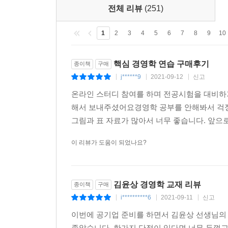
3. 갈등의 원인
전체 리뷰
(251)
4. 갈등해결전략
5. 갈등관리 유형(conflict handling mode)
1
2
3
4
5
6
7
8
9
10
6. 집단 간 갈등으로 인한 집단의 변화
7. 협상(negotiation)
핵심 경영학 연습 구매후기
종이책
구매
j******9
2021-09-12
신고
|
|
|
제6절 리더십
온라인 스터디 참여를 하며 전공시험을 대비하
1. 특성이론(trait theory)
해서 보내주셨어요경영학 공부를 안해봐서 걱정
2. 행위이론(behavioral theory)
그림과 표 자료가 많아서 너무 좋습니다. 앞으로
3. 상황이론(contingency theory)
4. 기타 리더십 이론
이 리뷰가 도움이 되었나요?
제3장 조직차원의 조직행위론
제1절 조직구조설계
김윤상 경영학 교재 리뷰
종이책
구매
1. 조직설계의 기본변수
i**********6
2021-09-11
신고
|
|
|
2. 조직설계의 상황변수
이번에 공기업 준비를 하면서 김윤상 선생님의
3. 조직설계의 개념적 모형 - 기계적 조직과 유기적
좋았습니다. 한가지 단점이 있다면 너무 두껍고