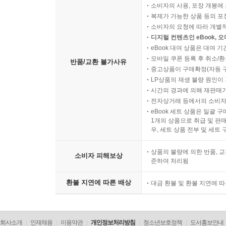
소비자의 사용, 포장 개봉에 
1. 생산개념(the production concept)
복제가 가능한 상품 등의 포장을 
2. 제품개념(the product concept)
소비자의 요청에 따라 개별
3. 판매개념(the selling concept)
디지털 컨텐츠인 eBook, 
4. 마케팅개념(the marketing concept)
eBook 대여 상품은 대여 기
5. 사회적 마케팅개념(the societal marketing concep
모바일 쿠폰 등록 후 취소/환
반품/교환 불가사유
중고상품이 구매확정(자동 
6. 현대 마케팅의 특징
LP상품의 재생 불량 원인이 기
시간의 경과에 의해 재판매가
제4절 다양한 마케팅 개념
전자상거래 등에서의 소비자
1. 수요 상황에 따른 마케팅 관리
eBook 세트 상품은 일괄 
1개의 상품으로 취급 및 판매
2. 기타 마케팅 관련 주요 개념
우, 세트 상품 전부 및 세트
제5절 마케팅 관리 과정
상품의 불량에 의한 반품, 교
소비자 피해보상
준하여 처리됨
제2장 마케팅 기회분석
환불 지연에 따른 배상
대금 환불 및 환불 지연에 
제1절 마케팅 환경 분석
1. 거시환경 분석
2. 시장환경 분석
회사소개
인재채용
이용약관
개인정보처리방침
청소년보호정책
도서홍보안내