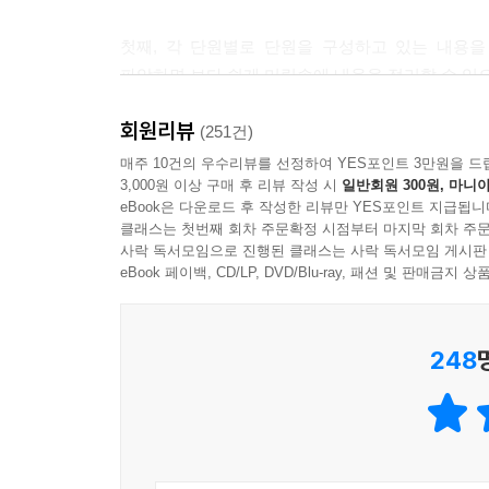
3. 성격유형
첫째, 각 단원별로 단원을 구성하고 있는 내용
4. 조직행동에 영향을 미치는 주요 성격특성
파악하면 보다 쉽게 머릿속에 내용을 정리할 수 있
5. 감정
회원리뷰
둘째, 시험출제비중, 핵심키워드, 수험대비요령을
(251건)
제5절 동기부여
기준으로 작성한 것이다. 공인회계사 시험을 준비
매주 10건의 우수리뷰를 선정하여 YES포인트 3만원을 드
1. 내용이론(motivation content theory)
3,000원 이상 구매 후 리뷰 작성 시
일반회원 300원, 마니아
노력의 강약을 조절하면 매우 큰 도움이 될 것이다.
2. 과정이론(motivation process theory)
eBook은 다운로드 후 작성한 리뷰만 YES포인트 지급됩니
것이다. 한 단원을 공부한 후 제시된 핵심키워드를
클래스는 첫번째 회차 주문확정 시점부터 마지막 회차 주문
것으로 판단하면 된다. 하지만 핵심키워드를 보았
제2장 집단차원의 조직행위론
사락 독서모임으로 진행된 클래스는 사락 독서모임 게시판
공부해야 한다. 수험대비요령은 공인회계사 시험
eBook 페이백, CD/LP, DVD/Blu-ray, 패션 및 판매금
제1절 집단
반드시 읽어보고 가이딩을 받기를 바란다.
1. 집단의 의의 및 유형
2. 집단의 발전단계
248
셋째, 본문 내용 옆 좌우측 날개에 수험길잡이를 넣
3. 집단의 구조
내용을 알고 있어야 하는지 등에 대해서 자세히 
4. 집단역학
있을 것이다. 수험길잡이가 여러분들의 수험생활을 
5. 작업팀의 이해
저자는 오랫동안 수험생들과 함께 하면서 매년 기
제2절 의사결정