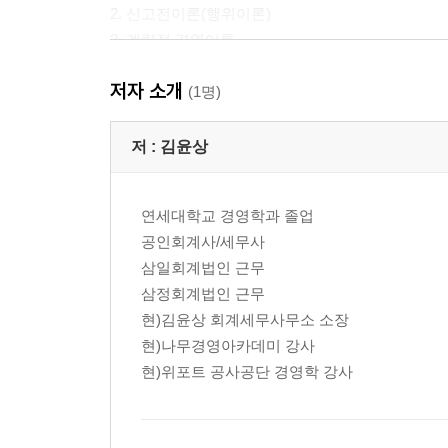
2. 신고전이론(행위이론)
3. 계량적 경영이론
4. 근대적 경영이론
저자 소개
5. 최신경영이론
(1명)
제3절 기업
저 :
김윤상
1. 기업의 분류
2. 기업결합
연세대학교 경영학과 졸업
3. 기업의 사회적 책임
공인회계사/세무사
4. 기업의 해외진출
삼일회계법인 근무
삼정회계법인 근무
제2장 경영전략
현)김윤상 회계세무사무소 소장
제1절 기업의 비전과 목표설정
현)나무경영아카데미 강사
현)위포트 공사공단 경영학 강사
제2절 환경분석(SWOT 분석)
1. 외부환경분석(O/T 분석 : opportunity/threat 분석)
2. 내부환경분석(SW 분석 : strength/weakness 분석