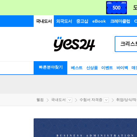
국내도서
외국도서
중고샵
eBook
크레마클럽
C
빠른분야찾기
베스트
신상품
이벤트
바이백
매
웰컴
국내도서
수험서 자격증
취업/상식/적성