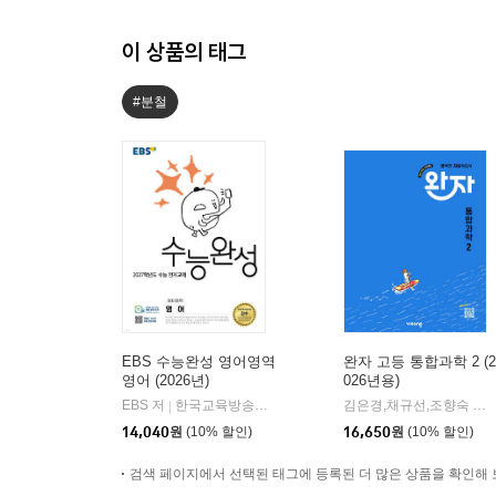
이 상품의 태그
#분철
EBS 수능완성 영어영역
완자 고등 통합과학 2 (2
영어 (2026년)
026년용)
EBS 저
한국교육방송공사
김은경,채규선,조향숙 등저
|
14,040
원
(10% 할인)
16,650
원
(10% 할인)
검색 페이지에서 선택된 태그에 등록된 더 많은 상품을 확인해 