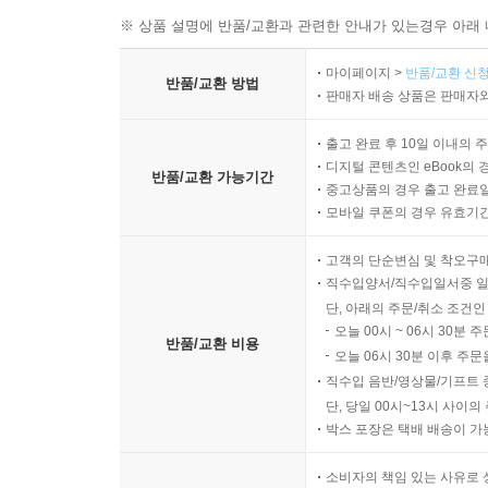
제3절 노사관계관리
※ 상품 설명에 반품/교환과 관련한 안내가 있는경우 아래 
1. 노사관계관리의 의의
마이페이지 >
반품/교환 신청
2. 노동조합
반품/교환 방법
판매자 배송 상품은 판매자와
3. 단체교섭제도(collective bargaining)
4. 협력적 노사관계
출고 완료 후 10일 이내의 
디지털 콘텐츠인 eBook의 
반품/교환 가능기간
제4편 마케팅
중고상품의 경우 출고 완료일
모바일 쿠폰의 경우 유효기간(
제1장 마케팅의 이해
고객의 단순변심 및 착오구
제1절 마케팅의 정의
직수입양서/직수입일서중 일
1. 마케팅
단, 아래의 주문/취소 조건인
오늘 00시 ~ 06시 30분 
반품/교환 비용
오늘 06시 30분 이후 주문
제2절 마케팅의 기능
직수입 음반/영상물/기프트 
1. 미시적 마케팅(micro marketing)
단, 당일 00시~13시 사이
2. 거시적 마케팅(macro marketing)
박스 포장은 택배 배송이 가
제3절 마케팅 관리 철학의 발전단계
소비자의 책임 있는 사유로 