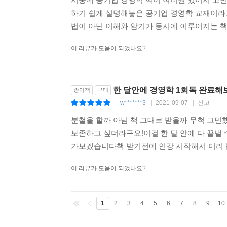
2. 조직변화의 과정
하기 쉽게 설명해놓은 공기업 경영학 교재이라고
3. 조직변화에 대한 저항과 관리
법이 아닌 이해와 암기가 동시에 이루어지는 책
이 리뷰가 도움이 되었나요?
제4절 조직개발
1. 감수성훈련(sensitivity training)
2. 팀구축법(team building)
한 달안에 경영학 1회독 완료해
3. 과정상담법(process consultation)
종이책
구매
w*******3
2021-09-07
신고
4. 그리드훈련(grid development)
|
|
|
5. 근로생활의 질(QOWL) 프로그램
분철을 할까 아님 책 그대로 받을까 무척 고
보존하고 싶더라구요!이걸 한 달 안에 다 끝낼
제5절 조직수명주기와 조직문화
가보겠습니다책 받기전에 인강 시작해서 미리 들
1. 조직수명주기
이 리뷰가 도움이 되었나요?
2. 조직문화
제6절 조직이론의 변천과정
1
2
3
4
5
6
7
8
9
10
1. 폐쇄 - 합리적 조직이론
2. 폐쇄 - 사회적 조직이론