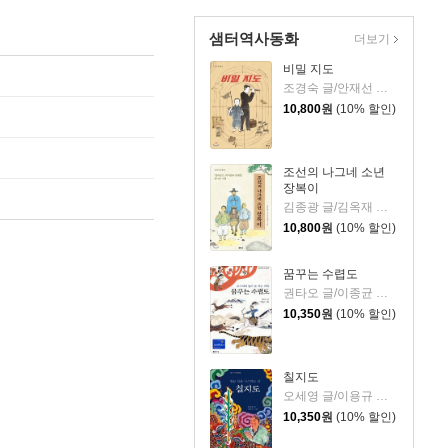
샘터역사동화
더보기
비밀 지도
조경숙 글/안재선 그림/이지수 감수
10,800
원
(10% 할인)
조선의 나그네 소년
장복이
김종광 글/김옥재 그림
10,800
원
(10% 할인)
꿈꾸는 수렵도
권타오 글/이종균 그림
10,350
원
(10% 할인)
칠지도
오세영 글/이용규 그림
10,350
원
(10% 할인)