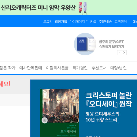
로그인
회원가입
마이페이지
카트
주문/배송
고객센터
Gl
젊은 작가
예사단독판매
이달의사은품
특가할인
추천도서
대량/법인
세요!