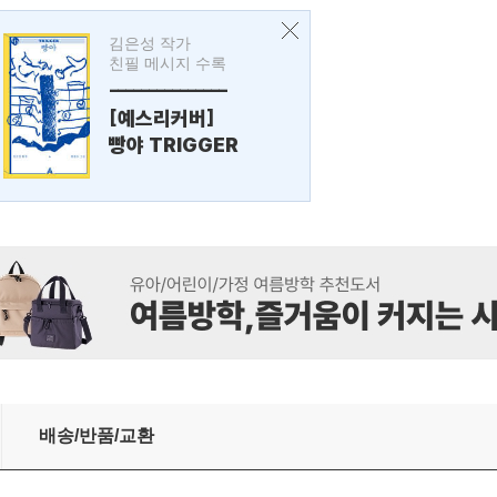
김은성 작가
친필 메시지 수록
---------------
[예스리커버]
빵야 TRIGGER
배송/반품/교환