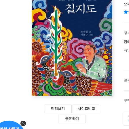
오
정
판
Y
결
구
미리보기
사이즈비교
공유하기