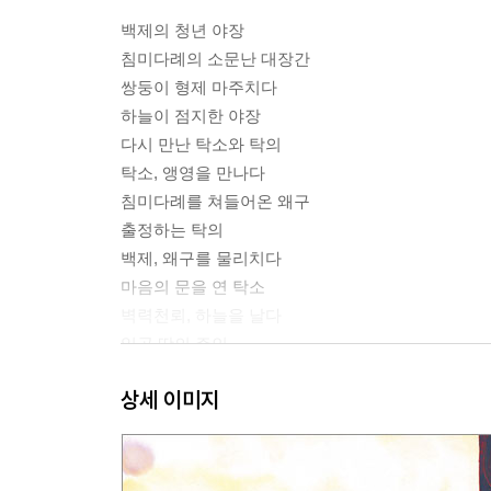
백제의 청년 야장
침미다례의 소문난 대장간
쌍둥이 형제 마주치다
하늘이 점지한 야장
다시 만난 탁소와 탁의
탁소, 앵영을 만나다
침미다례를 쳐들어온 왜구
출정하는 탁의
백제, 왜구를 물리치다
마음의 문을 연 탁소
벽력천뢰, 하늘을 날다
일곱 땅의 주인
박사 왕인
상세 이미지
푸른빛의 백련철
칠지도를 만드는 탁소
칠지도, 마침내 모습을 드러내다