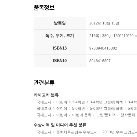
품목정보
발행일
2012년 10월 15일
쪽수, 무게, 크기
216쪽 | 380g | 150*210*20
ISBN13
9788946416802
ISBN10
8946416807
관련분류
카테고리 분류
국내도서
어린이
3-4학년
3-4학년 그림/동화책
3-4
국내도서
어린이
5-6학년
5-6학년 그림/동화책
5-6
국내도서
어린이
어린이 문학
그림/동화책
창작동화
수상내역 및 미디어 추천 분류
국내도서
문화체육관광부 우수도서
2013년 우수 교양도