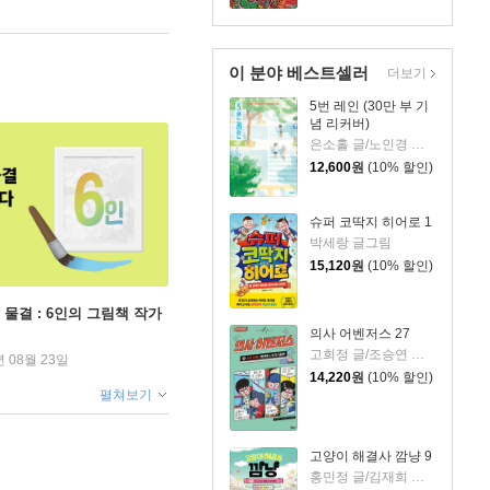
이 분야 베스트셀러
더보기
5번 레인 (30만 부 기
념 리커버)
은소홀 글/노인경 그림
12,600
원
(10% 할인)
슈퍼 코딱지 히어로 1
박세랑 글그림
15,120
원
(10% 할인)
 물결 : 6인의 그림책 작가
의사 어벤저스 27
고희정 글/조승연 그림/류정민 감수
년 08월 23일
14,220
원
(10% 할인)
펼쳐보기
고양이 해결사 깜냥 9
홍민정 글/김재희 그림