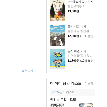
냠냠!! 딸기 같이먹자!
빨간우체통 저
13,000
원
돌에 새긴 나라
홍종의 글/장선환 그림
12,600
원
(10% 할인)
몰래 버린 거피
정영호 글/윤재홍 그림
11,700
원
(10% 할인)
펼쳐보기
이 책이 담긴
리스트
더보기
k****4
님의 리스트
책읽는 주말 - 11월