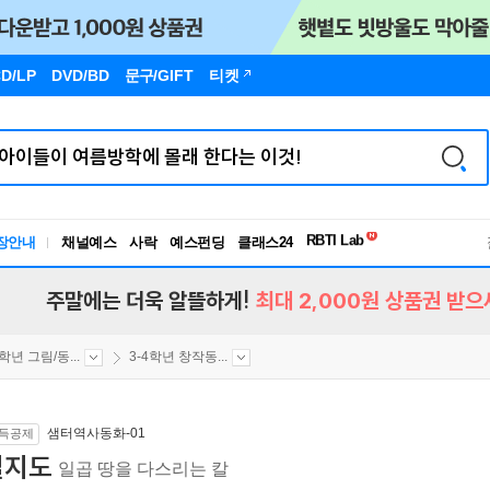
D/LP
DVD/BD
문구
/GIFT
티켓
장안내
채널예스
사락
예스펀딩
클래스24
독서유형검사
RBTI Lab
독서유형검사
주말에는 더욱 알뜰하게!
최대 2,000원 상품권 받으
4학년 그림/동...
3-4학년 창작동...
샘터역사동화-01
득공제
칠지도
일곱 땅을 다스리는 칼