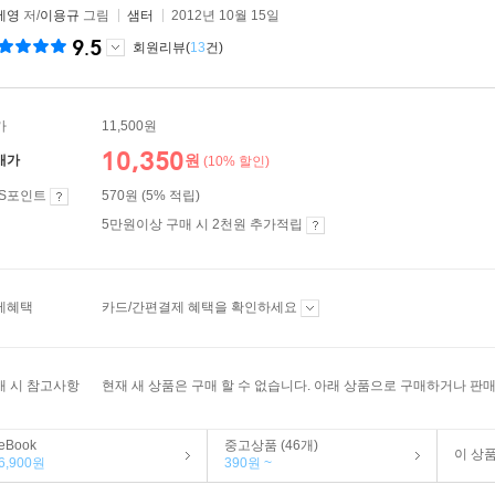
세영
저/
이용규
그림
샘터
2012년 10월 15일
9.5
회원리뷰(
13
건)
가
11,500원
10,350
원
매가
(10% 할인)
ES포인트
570원 (5% 적립)
5만원이상 구매 시 2천원 추가적립
제혜택
카드/간편결제 혜택을 확인하세요
매 시 참고사항
현재 새 상품은 구매 할 수 없습니다. 아래 상품으로 구매하거나 판매
eBook
중고상품 (46개)
이 상
6,900원
390원 ~