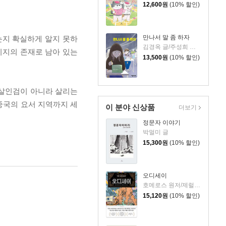
12,600
원
(10% 할인)
만나서 말 좀 하자
는지 확실하게 알지 못하
김경옥 글/주성희 그림
미지의 존재로 남아 있는
13,500
원
(10% 할인)
 살인검이 아니라 살리는
 중국의 요서 지역까지 세
이 분야 신상품
더보기
정문자 이야기
박멀미 글
15,300
원
(10% 할인)
오디세이
호메로스 원저/제럴딘 매코크런 글/김재용 역/장시은 감수
15,120
원
(10% 할인)