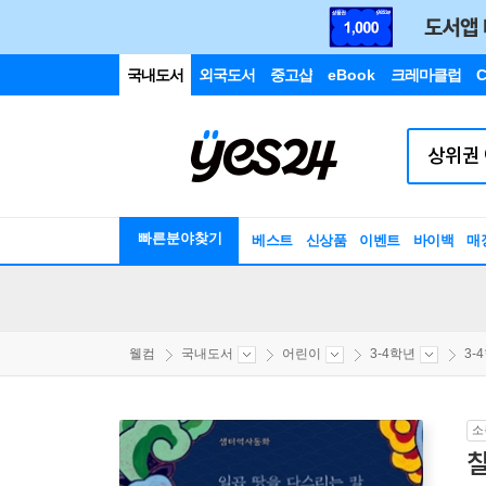
국내도서
외국도서
중고샵
eBook
크레마클럽
C
빠른분야찾기
베스트
신상품
이벤트
바이백
매
웰컴
국내도서
어린이
3-4학년
3-
소