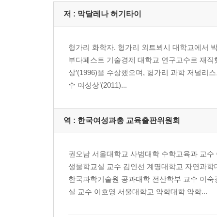
러시아의 여성 과학자들
저 :
막달레나 허기타이
이리나 P. 벨레츠카야 | 라크힐 Kh. 프리들리나 | 
헝가리 화학자. 헝가리 외트뵈시 대학교에서 박
인도의 여성 과학자들
부다페스트 기술경제 대학교 연구교수로 재직했
샤루시타 차크라바티 | 로히니 고드볼 | 쇼바나 나라시
상’(1996)을 수상했으며, 헝가리 과학 저널리
수 여성상’(2011)...
터키의 여성 과학자들
세제르 셰네르 콤수올루 | 귈쉰 살라메르 | 아이한
역 :
한국여성과총 교육출판위원회
3장 고위직에 오른 여성 과학자들
INTRO ‘고위직에 오른 여성 과학자들’에 대하여
카트린 브레쉬냑 | 프랜스 A. 코르도바 | 메리 앤 
권오남 서울대학교 사범대학 수학교육과 교수
캐슬린 올러렌쇼 | 마리아네 포프 | 맥신 F. 싱어 |
생물학교실 교수 김인선 계명대학교 자연과학
한국과학기술원 공과대학 전산학부 교수 이숙
나가며
실 교수 이호영 서울대학교 약학대학 약학...
감사의 말
참고 문헌