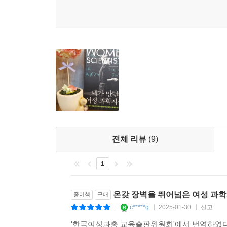
못했다. 아이들이 고등학교에 입학했을 무렵에는 연
다르지 않다. 밀드러드 드레셀하우스(물리학자)는 이
일이었어요.” 이본느 브릴(우주항공공학자)의 처지
자체였어요.” 직장과 가정 사이에서 균형을 잡기란
고용하기 힘든 경우는 과학자로서의 경력을 유지
때마다 “사람을 써”라고 말하면서 전혀 도와주지
아내가 ‘가정주부’가 되는 것을 원하지 않아서 에바를
아마도 이 책을 관통하는 하나의 질문을 뽑자면 다음
왜 남성 과학자들에 비해 여성 과학자들에게는 더 
과학자들과의 대화를 통해 그 답을 찾아나가는 
전체 리뷰
(9)
이상화하기보다는 그녀들에게 한계로 작용했던 다양한
1
이 책은 각각의 여성 과학자들이 만났던 온갖 장벽
책을 통해 궁극적으로 바라는 것은 무엇이었을까? 
온갖 장벽을 뛰어넘은 여성 과학
종이책
구매
이 책의 마지막 문장이다. “앞으로 수십 년이 지나
c*****g
2025-01-30
신고
|
|
|
앞서 언급한 목적(롤 모델 제시)에 다소나마 이바지하
'한국여성과총 교육출판위원회'에서 번역하였다는