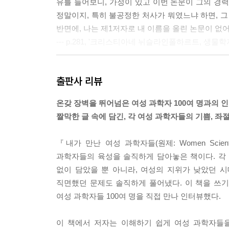
유를 들어보니, 가정이 있고 이번 논문이 그의 경
정말이지, 특히 불공정한 처사가 뭐였느냐 하면, 그
반면에, 나는 제1저자로 내 이름을 올린 논문이 없
--- p.281, '크리스티아네 뉘슬라인폴하르트, 생물학
“아주 일찍부터 하루 일과를 시작했어요. 우선 집에
출판사 리뷰
을 많이 받았어요. 그런 다음에 병원으로 갔고, 밤
사실이에요.”
온갖 장벽을 뛰어넘은 여성 과학자 100여 명과의 
짤막한 글 속에 담긴, 각 여성 과학자들의 기쁨, 좌절
--- p.460, 세제르 셰네르 콤수올루, 신경과 전문의' 중에서
『내가 만난 여성 과학자들(원제: Women Sci
과학자들의 육성을 솔직하게 담아놓은 책이다. 각 
없이 담았을 뿐 아니라, 여성의 지위가 낮았던 
직면했던 문제도 솔직하게 풀어냈다. 이 책을 쓰기 
여성 과학자들 100여 명을 직접 만나 인터뷰했다.
이 책에서 저자는 이해하기 쉽게 여성 과학자들을