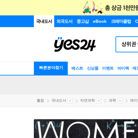
국내도서
외국도서
중고샵
eBook
크레마클럽
C
빠른분야찾기
베스트
신상품
이벤트
바이백
매
웰컴
국내도서
자연과학
과학
재미