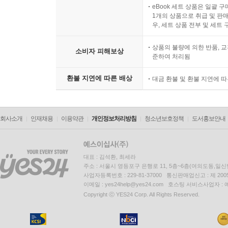
eBook 세트 상품은 일괄 
1개의 상품으로 취급 및 판매
우, 세트 상품 전부 및 세트
상품의 불량에 의한 반품, 교
소비자 피해보상
준하여 처리됨
환불 지연에 따른 배상
대금 환불 및 환불 지연에 
회사소개
인재채용
이용약관
개인정보처리방침
청소년보호정책
도서홍보안내
대표 : 김석환, 최세라
주소 : 서울시 영등포구 은행로 11, 5층~6층(여의도동,일신
사업자등록번호 : 229-81-37000 통신판매업신고 : 제 200
이메일 : yes24help@yes24.com 호스팅 서비스사업자 :
Copyright ⓒ YES24 Corp. All Rights Reserved.