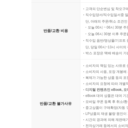
고객의 단순변심 및 착오구
직수입양서/직수입일서중 일
단, 아래의 주문/취소 조건인
오늘 00시 ~ 06시 30분 
반품/교환 비용
오늘 06시 30분 이후 주문
직수입 음반/영상물/기프트 
단, 당일 00시~13시 사이
박스 포장은 택배 배송이 가
소비자의 책임 있는 사유로 
소비자의 사용, 포장 개봉에 
복제가 가능한 상품 등의 포장을 
소비자의 요청에 따라 개별
디지털 컨텐츠인 eBook, 
eBook 대여 상품은 대여 기
모바일 쿠폰 등록 후 취소/환
반품/교환 불가사유
중고상품이 구매확정(자동 
LP상품의 재생 불량 원인이 기
시간의 경과에 의해 재판매가
전자상거래 등에서의 소비자