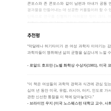
콘포스와 존 콘포스와 같이 남편과 아내가 공동 
결과물을 만들어내는 데 성공한 커플들이라 할 수 있
단독으로 연구를 진행하기 어려웠던 탓이 크다. 
직함도 없이 연구하는 경우가 많았다. 특히 미국
구하는 데 번번이 어려움을 겪었다. 설령 자리를
추천평
여성 과학자들은 “남편 덕분에 성공했다”는 의심
패멀라 맷슨(생태학자)은 “그 여자가 해온 일은 남
“막달레나 허기타이가 쓴 여성 과학자 이야기는 
(생화학자)는 자신의 보고서가 록펠러 재단의 누군가에
과학자들이 쟁취해낸 삶의 균형을 실감나게 느낄 수 
두 번째 그룹은 마리아 괴퍼트 메이어(물리학자),
- 로알드 호프만 (노벨 화학상 수상자(1981), 미국
비롯해, 자신의 분야에서 확고한 족적을 남긴 여성
선천성 기형을 유발하는 탈리도마이드의 위험으로
추진기)를 개발한 이본느 브릴(우주항공공학자) 
“이 책은 여성들의 과학적 경력과 식견에 관심 있
러시아, 인도, 터키의 여성 과학자들의 이야기도 
십여 년 동안 미국, 유럽, 러시아, 터키, 인도로 
살짝 엿볼 수 있다.
관한 신선한 통찰을 이 책에 담아놓았다.”
- 브라이언 우지 (미국 노스웨스턴 대학교 교수, 사
세 번째 그룹은 대학 총장이나 대규모 연구기관