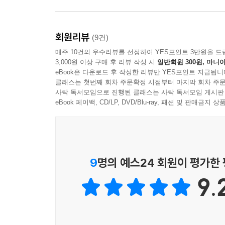
총장이었던 셜리 틸먼(분자생물학자), 찰스 왕세자의
스웨덴 왕립과학원 회장을 맡았던 케르스틴 프레드
사례를 곁들여 제시한다. 저자에 따르면, 과학계
회원리뷰
(9건)
과학자들의 고위직 진출이 늘어나고 있는 중이다. 이
매주 10건의 우수리뷰를 선정하여 YES포인트 3만원을 드
3,000원 이상 구매 후 리뷰 작성 시
일반회원 300원, 마니아
eBook은 다운로드 후 작성한 리뷰만 YES포인트 지급됩니
다른 장소, 같은 열정… 그들은 어떻게 최고가 되었
클래스는 첫번째 회차 주문확정 시점부터 마지막 회차 주문
사락 독서모임으로 진행된 클래스는 사락 독서모임 게시판
eBook 페이백, CD/LP, DVD/Blu-ray, 패션 및 판매금
그렇다면 자신의 분야에서 최고가 된 여성 과학자들
않았다. 남성 과학자보다 낮은 급여로 좁은 실
생리의학상 수상자인 크리스티아네 뉘슬라인폴하르트
남자 연구원 이름이 제1저자로 올라갔어요.” 핵
9
명의 예스24 회원이 평가한
장벽에 부딪혔다. “인사과에 전화를 했더니 이렇
이렇게 노골적인 성차별을 받은 적이 없었어요! 엄청
9.
이 책에서 저자는 특히 일과 가정 사이에서 갈등할 
문제가 많은 여성 과학자들을 괴롭히는 현실적인 문