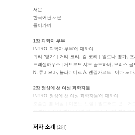
서문
한국어판 서문
들어가며
1장 과학자 부부
INTRO ‘과학자 부부’에 대하여
퀴리 ‘명가’ | 거티 코리, 칼 코리 | 일로나 뱅가,
드레셀하우스 | 거트루드 샤프 골드하버, 모리스 골드하
N. 류비모바, 블라디미르 A. 엔겔가르트 | 이다 노다
2장 정상에 선 여성 과학자들
INTRO ‘정상에 선 여성 과학자들’에 대하여
조슬린 벨 버넬 | 이본느 브릴 | 밀드러드 콘 | 거
프랜시스 올덤 켈시 | 올가 케너드 | 구로다 레이코 
뉘슬라인폴하르트 | 지그리트 페이어림호프 | 미리엄
저자 소개
우젠슝 | 로절린 얠로 | 아다 요나트
(2명)