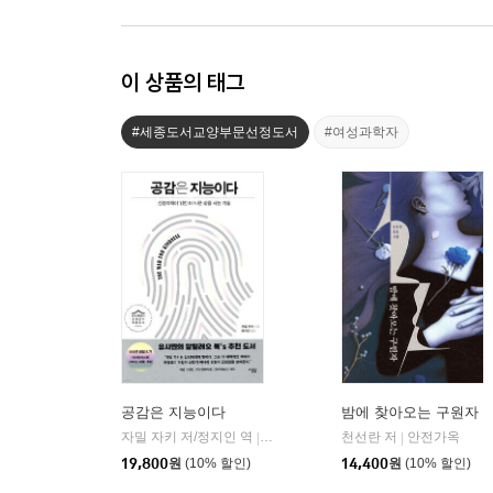
이 상품의 태그
#세종도서교양부문선정도서
#여성과학자
공감은 지능이다
밤에 찾아오는 구원자
자밀 자키 저/정지인 역
심심
천선란 저
안전가옥
|
|
19,800
원
(10% 할인)
14,400
원
(10% 할인)