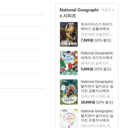
National Geographi
더보기
c 시리즈
트라이어스기 쥐라기
백악기 공룡대백과
지우세페 브릴란테,안나 세사 글/로망 가르시아 모라 그림/김지연 역
7,920
원
(10% 할인)
National Geographic
세계의 국기지식백과
페데리코 실베스트리 글/로젤라 트리온페티 그림/내셔널 지오그래픽 감수/이지민 역
5,850
원
(10% 할인)
National Geographic
펼치면서 알아보는 숨
겨진 공룡지식백과
크리스티나 반피 글/로만 가르시아 모라 그림/정성재 역/내셔널지오그래픽 감수
18,000
원
(10% 할인)
National Geographic
펼치면서 알아보는 숨
겨진 곤충지식백과
크리스티나 반피,크리스티나 페라보니 글/마르게리타 보린 그림/정성재 역/내셔널지오그래픽 감수