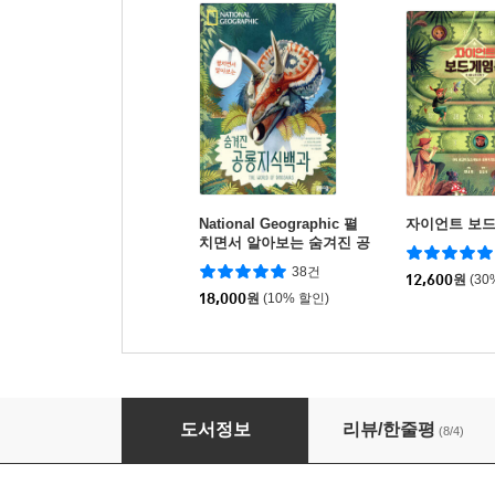
National Geographic 펼
자이언트 보
치면서 알아보는 숨겨진 공
룡지식백과
38건
12,600
원
(30
18,000
원
(10% 할인)
National Geographic 펼치면서 알아보는 
도서정보
리뷰/한줄평
(8/4)