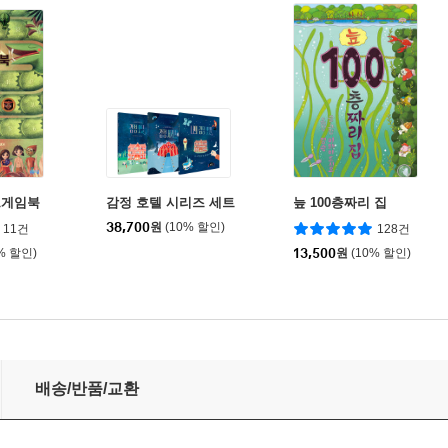
드게임북
감정 호텔 시리즈 세트
늪 100층짜리 집
38,700
원
(10% 할인)
11건
128건
% 할인)
13,500
원
(10% 할인)
숨겨진 곤충지식백과
배송/반품/교환