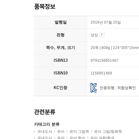
품목정보
발행일
2019년 07월 25일
판형
양장
쪽수, 무게, 크기
20쪽 | 808g | 224*305*15m
ISBN13
9791158951467
ISBN10
1158951469
KC인증
인증유형 : 적합성확인
관련분류
카테고리 분류
국내도서
유아
유아 그림책
유아 그림/동화책
국내도서
유아
유아 학습
유아 과학/환경