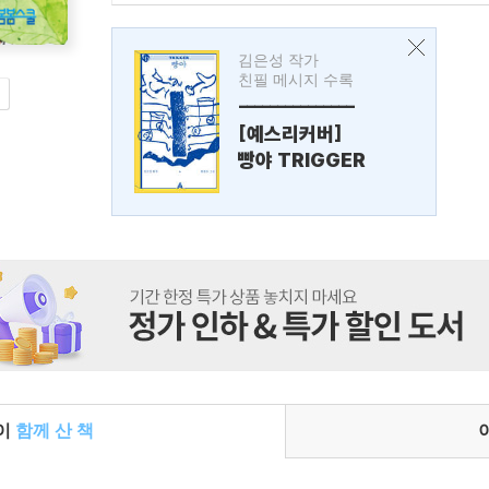
김은성 작가
친필 메시지 수록
---------------
[예스리커버]
빵야 TRIGGER
들이
함께 산 책