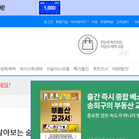
로그인
회원가입
마이페이지
카트
주문/배송
고객센터
Gl
름방학혜택
예사단독판매
이달의사은품
특가할인
추천도서
대량/법인
세요!
치면서 알아보는 숨겨진 곤충지식백과
[ 양장 ]