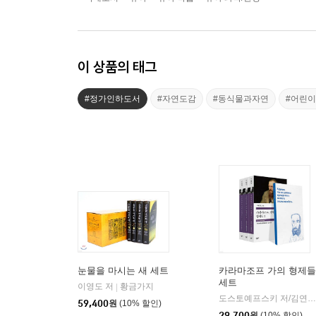
이 상품의 태그
#정가인하도서
#자연도감
#동식물과자연
#어린
눈물을 마시는 새 세트
카라마조프 가의 형제들
세트
이영도 저
황금가지
|
도스토예프스키 저/김연경 역
59,400
원
(10% 할인)
29,700
원
(10% 할인)