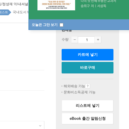
/
정성재
역/
내셔널지오그래픽
감수
봄봄스쿨
2019년 07월 25일
국내도서 top100 1주
베스트
오늘은 그만 보기
판매중
수량
카트에 넣기
바로구매
해외배송 가능
문화비소득공제 가능
리스트에 넣기
eBook 출간 알림신청