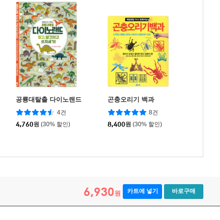
공룡대탈출 다이노랜드
곤충오리기 백과
4건
8건
4,760
원
(30% 할인)
8,400
원
(30% 할인)
6,930
카트에 넣기
바로구매
원