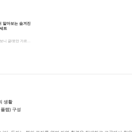
펼치면서 알아보는 숨겨진
 세트
크리스티나 반피,크리스티나 페라보니 글/로만 가르시아 모라 그림/정성재 역
봄봄스쿨
2019년 07월 25일
|
|
의 생활
 플랩) 구성