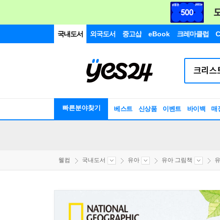
국내도서
외국도서
중고샵
eBook
크레마클럽
C
빠른분야찾기
베스트
신상품
이벤트
바이백
매
웰컴
국내도서
유아
유아 그림책
유