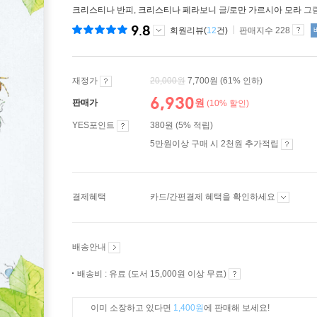
크리스티나 반피
,
크리스티나 페라보니
글/
로만 가르시아 모라
그림
9.8
회원리뷰(
12
건)
판매지수 228
재정가
20,000
원
7,700원
(61% 인하)
6,930
원
판매가
(10% 할인)
YES포인트
380원 (5% 적립)
5만원이상 구매 시 2천원 추가적립
결제혜택
카드/간편결제 혜택을 확인하세요
배송안내
배송비 : 유료 (도서 15,000원 이상 무료)
이미 소장하고 있다면
1,400원
에 판매해 보세요!