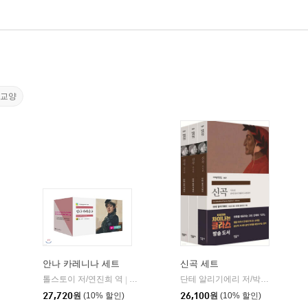
이교양
안나 카레니나 세트
신곡 세트
톨스토이 저/연진희 역
민음사
단테 알리기에리 저/박상진 역/윌리엄 블레이크 그림
|
민음사
|
27,720
원
(10% 할인)
26,100
원
(10% 할인)