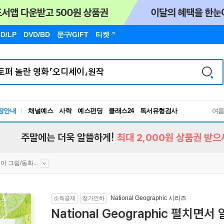
D/LP
DVD/BD
문구
/GIFT
티켓
독서유형검사
장안내
채널예스
사락
예스펀딩
클래스24
RBTI Lab
여
독서유형검사
주말에는 더욱 알뜰하게!
최대 2,000원 상품권 받으
아 그림/동화...
National Geographic 시리즈
소득공제
정가인하
National Geographic 펼