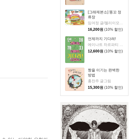
[그래제본소] 똥꼬 정
류장
임여정 글/젤리이모 그림
16,200
원
(10% 할인)
언제까지 기다려!
에이나트 차르파티 글그림/정재원 역
12,600
원
(10% 할인)
짱을 이기는 완벽한
방법
홍찬주 글그림
15,300
원
(10% 할인)