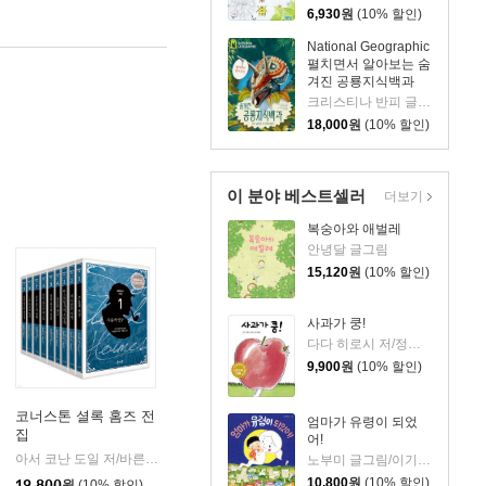
6,930
원
(10% 할인)
National Geographic
펼치면서 알아보는 숨
겨진 공룡지식백과
크리스티나 반피 글/로만 가르시아 모라 그림/정성재 역/내셔널지오그래픽 감수
18,000
원
(10% 할인)
이 분야 베스트셀러
더보기
복숭아와 애벌레
안녕달 글그림
15,120
원
(10% 할인)
사과가 쿵!
다다 히로시 저/정근 역
9,900
원
(10% 할인)
코너스톤 셜록 홈즈 전
엄마가 유령이 되었
집
어!
민음사
|
아서 코난 도일 저/바른번역 역
코너스톤(도서)
노부미 글그림/이기웅 역
|
10,800
원
(10% 할인)
19,800
원
(10% 할인)