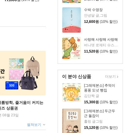
수박 수영장
안녕달 글,그림
12,600
원
(10% 할인)
사랑해 사랑해 사랑해
버나뎃 로제티 슈스탁 글/캐롤라인 제인 처치 그림/신형건 역
11,520
원
(10% 할인)
이 분야 신상품
더보기
[그래제본소] 추억이
퐁퐁 도넛 빵집
김단짝 글
15,300
원
(10% 할인)
여름방학, 줄거움이 커지는
퀴즈 상품권
[그래제본소] 두근두
년 08월 23일
근 돌잡이
홀링 글그림
펼쳐보기
15,120
원
(10% 할인)