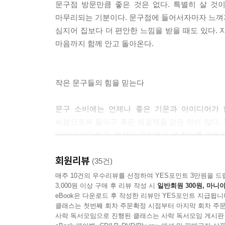
문구점 방문만큼 좋은 것은 없다. 특별히 살 것
마무리되는 기분이다. 문구점에 들어서자마자 느껴지는
심지어 집보다 더 편안한 느낌을 받을 때도 있다. 
마음까지 함께 안고 돌아온다.
작은 문구들의 힘을 믿는다
문구 소비에는 언제나 좋은 기운과 아이디어가 함
써봄으로써 돌파구 혹은 해결책을 얻은 적이 많다.
솟아나기도 하고, 열정이 끓어올라 새 취미를 만들기
다니려고 일기를 써왔다. 그러니까 문방구는 무언가
회원리뷰
역할을 하기도 하는 것. 학창 시절 책상에 앉아 무
(35건)
숨 돌리며 취미 활동에 몰두할 수 있었던 것도 모두
매주 10건의 우수리뷰를 선정하여 YES포인트 3만원을 드
3,000원 이상 구매 후 리뷰 작성 시
일반회원 300원, 마니아
eBook은 다운로드 후 작성한 리뷰만 YES포인트 지급됩니
클래스는 첫번째 회차 주문확정 시점부터 마지막 회차 주문
내가 나를 돌보는 시간
사락 독서모임으로 진행된 클래스는 사락 독서모임 게시판