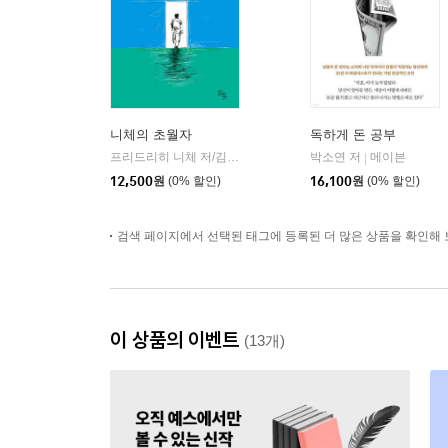
니체의 초월자
독하게 돈 공부
프리드리히 니체 저/김철 편역
히읏
박소연 저
메이븐
|
|
12,500
원
(0% 할인)
16,100
원
(0% 할인)
검색 페이지에서 선택된 태그에 등록된 더 많은 상품을 확인해 
이 상품의 이벤트
(13개)