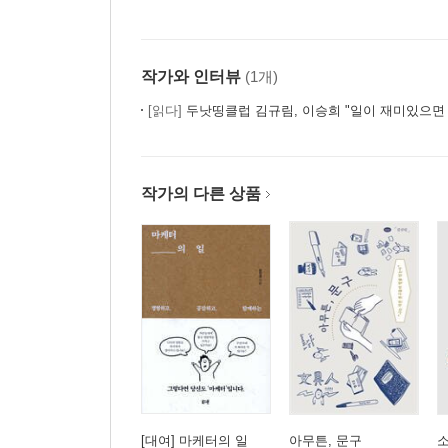
작가와 인터뷰
(1개)
[읽다]
두낫띵클럽 김규림, 이승희 "일이 재미있으면 왜
작가의 다른 상품
[대여] 마케터의 일
아무튼, 문구