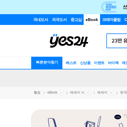
국내도서
외국도서
중고샵
eBook
크레마클럽
C
빠른분야찾기
베스트
신상품
이벤트
바이백
매
웰컴
eBook
에세이 시
에세이
한국