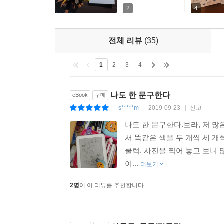
2
4
전체 리뷰
(35)
1
2
3
4
나도 한 문구한다
eBook
구매
s*****m
2019-09-23
신고
|
|
|
나도 한 문구한다.보라, 저 많
서 똑같은 색을 두 개씩 세 
쿨럭. 사진을 찍어 놓고 보니 
이...
더보기
2명
이 이 리뷰를 추천합니다.