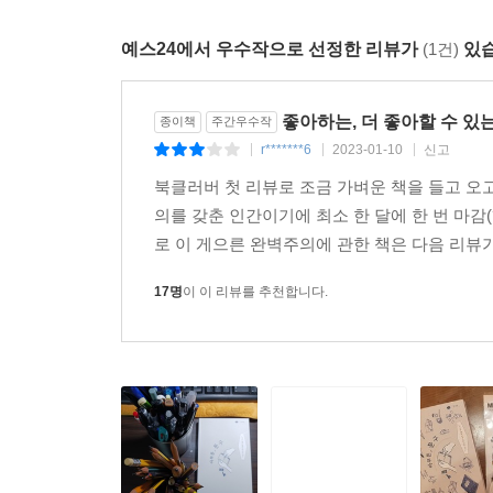
친구들에게 전하고 싶다. 문구의 진짜 가치는 실용성
예스24에서 우수작으로 선정한 리뷰가
(1건)
있습
하루가 더 나아질 것 같아서. 문구를 사고 싶은 이
있습니다!
좋아하는, 더 좋아할 수 있
종이책
주간우수작
r*******6
2023-01-10
신고
|
|
|
북클러버 첫 리뷰로 조금 가벼운 책을 들고 오고
의를 갖춘 인간이기에 최소 한 달에 한 번 마감(
로 이 게으른 완벽주의에 관한 책은 다음 리뷰가 유
17명
이 이 리뷰를 추천합니다.