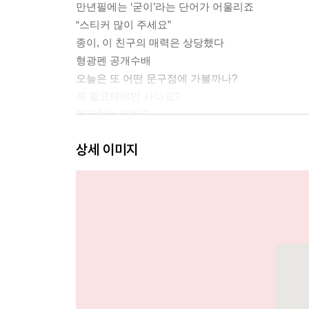
만년필에는 ‘굳이’라는 단어가 어울리죠
“스티커 많이 주세요”
종이, 이 친구의 매력은 상당했다
형광펜 공개수배
오늘은 또 어떤 문구점에 가볼까나?
꼭 필요해야만 사나요?
행동하는 문방구
역시 좋은 이름이다
상세 이미지
이것도 문구입니까?
#다꾸 #손글씨 릴레이
작은 문구들의 힘
조만간 사라질 것들에 대하여
취향입니다, 문방구