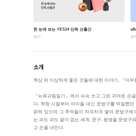
한 눈에 보는 YES24 단독 선출간
e
상시
상
소개
책상 위 이상하게 좋은 것들에 대한 이야기, 『아무
『뉴욕규림일기』에서 슥슥 쓰고 그린 귀여운 손글
다. 학창 시절부터 아이돌 대신 문방구를 덕질했던 
얽혀 있으며 그 추억들이 차곡차곡 쌓여 문방구에
는 파도 파도 끝이 없는 세계, 문구. 평생을 문방
고 손을 내민다.