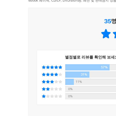
eBook 페이백, CD/LP, DVD/Blu-ray, 패션 및 판매금
문구와 함께 보내는 시간은 내가 나를 돌보는 시
사람들의 생각과 이야기에 귀 기울이는 만큼 나의 
35
명
생각들을 조금이라도 덜어내기 위해, 내가 느끼는 
테스트해보고 싶어서… 쓰는 이유도 가지가지다. 
얻는다. 때로는 지나간 기록 속에 담긴 예전의 
순간들이 참 좋다.
별점별로 리뷰를 확인해 보세
문구인 여러분, 우리는 좀 더 당당해질 필요가 있습
57%
문구 소비에는 ‘실용적’이라는 단어 자체가 적절하지
31%
문구가 정말 딱 그 정도의 존재일지도 모른다. 
11%
볼펜들의 존재 이유를 좀처럼 설명하기 어렵다. 펜
0%
내 책상과 서랍에는 재질과 컬러가 다른 수십 개의 
0%
그렇다. 문구의 세상은 결코 실용성만으로 돌아가지
그러니 오늘도 문구를 사면서 실용성을 잣대로 