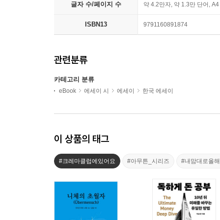
글자 수/페이지 수
약 4.2만자, 약 1.3만 단어, A
ISBN13
9791160891874
관련분류
카테고리 분류
eBook
에세이 시
에세이
한국 에세이
이 상품의 태그
#크레마클럽에있어요
#아무튼_시리즈
#내맘대로올