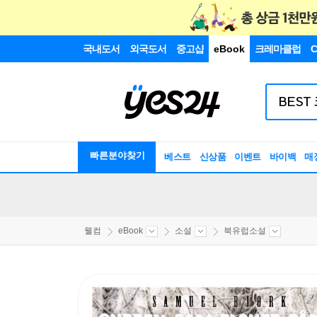
국내도서
외국도서
중고샵
eBook
크레마클럽
C
빠른분야찾기
베스트
신상품
이벤트
바이백
매
웰컴
eBook
소설
북유럽소설