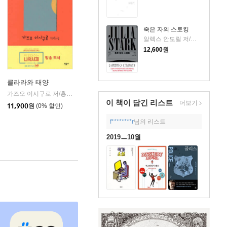
죽은 자의 스토킹
알렉스 안도릴 저/백주연 역
12,600
원
클라라와 태양
음
가즈오 이시구로 저/홍한별 역
민음사
|
이 책이 담긴
리스트
더보기
11,900
원
(0% 할인)
f********r
님의 리스트
2019ㅡ10월