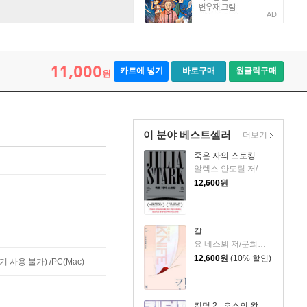
AD
11,000
카트에 넣기
바로구매
원클릭구매
원
이 분야 베스트셀러
더보기
죽은 자의 스토킹
알렉스 안도릴 저/백주연 역
12,600
원
칼
요 네스뵈 저/문희경 역
12,600
원
(10% 할인)
사용 불가) /PC(Mac)
킹덤 2 : 오스의 왕