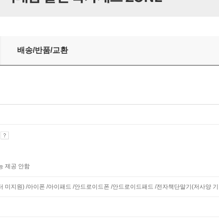
배송/반품/교환
기
능 제공 안함
니터 미지원) /아이폰 /아이패드 /안드로이드폰 /안드로이드패드 /전자책단말기(저사양 기기 