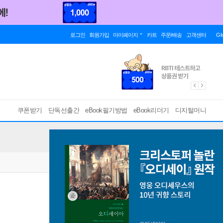
로그인
회원가입
마이페이지
카트
주문/배송
고객센터
Gl
쿠폰받기
단독선출간
eBook필기방법
eBook리더기
디지털머니