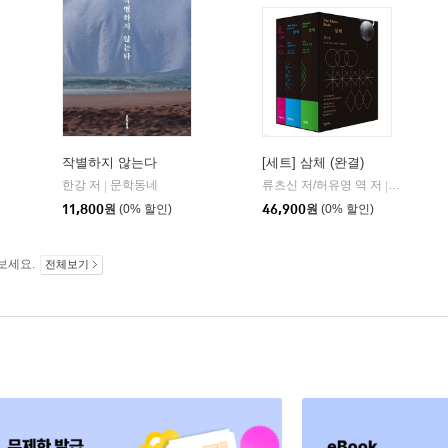
작별하지 않는다
[세트] 삼체 (완결)
한강 저
문학동네
류츠신 저/허유영 역 저
자음과모
|
|
11,800
원
(0% 할인)
46,900
원
(0% 할인)
보세요.
전체보기