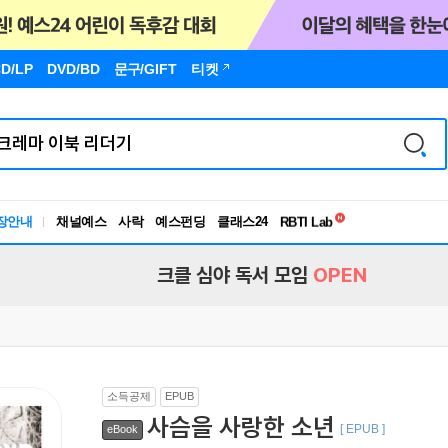
D/LP
DVD/BD
문구
/GIFT
티켓
독서유형검사
장안내
채널예스
사락
예스펀딩
클래스24
RBTI Lab
독서유형검사
크클 심야 독서 모임
OPEN
소득공제
EPUB
사슴을 사랑한 소년
[ EPUB ]
eBook