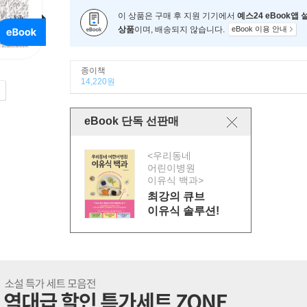
이 상품은 구매 후 지원 기기에서
예스24 eBook앱
상품
이며, 배송되지 않습니다.
eBook 이용 안내
종이책
14,220원
eBook 단독 선판매
<우리동네
어린이병원
이유식 백과>
최강의 큐브
이유식 솔루션!