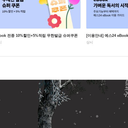
Book 전종 10%할인+5%적립 무한발급 슈퍼쿠폰
[이용안내] 예스24 eBo
시
상시