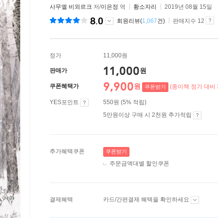
사무엘 비외르크
저/
이은정
역
황소자리
2019년 08월 15일
8.0
회원리뷰(
1,067
건)
판매지수 12
정가
11,000원
11,000
원
판매가
9,900
원
쿠폰혜택가
(종이책 정가 대비 
쿠폰받기
YES포인트
550원 (5% 적립)
5만원이상 구매 시 2천원 추가적립
추가혜택쿠폰
쿠폰받기
주문금액대별 할인쿠폰
결제혜택
카드/간편결제 혜택을 확인하세요