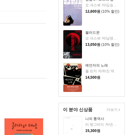
요 네스뵈 저/김승욱 역
12,600
원
(10% 할인)
블러드문
요 네스뵈 저/남명성 역
13,050
원
(10% 할인)
예언자의 노래
폴 린치 저/허진 역
14,500
원
이 분야 신상품
더보기
나의 통역사
리 랑그바드 저/손화수 역
15,300
원