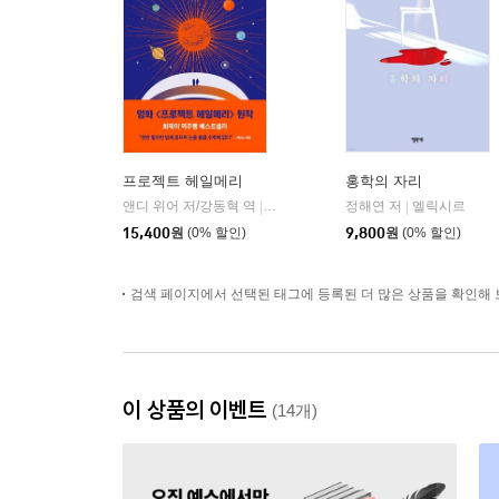
프로젝트 헤일메리
홍학의 자리
앤디 위어 저/강동혁 역
알에이치코리아(RHK)
정해연 저
엘릭시르
|
|
15,400
원
(0% 할인)
9,800
원
(0% 할인)
검색 페이지에서 선택된 태그에 등록된 더 많은 상품을 확인해 
이 상품의 이벤트
(14개)