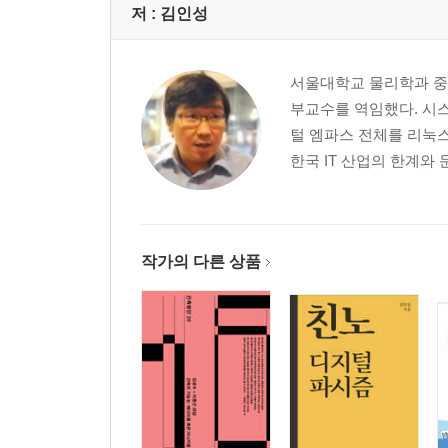
저 :
김인성
21. 김혜경을 기소하라
22. 최열은 어떻게 제거당했나
23. 가만히 있으라는 자가 적이다
서울대학교 물리학과 중
24. 이재명 지지집회 비난은 이적행위
부교수를 역임했다. 시스
25. 이재명 지지자의 인생을 가를 일주일
털 엠파스 전체를 리눅
26. 친문 세작들의 마지막 노림수
한국 IT 산업의 한계와 
27. 전세계 이재명 지지자들은 들어라
4장 왜 이재명이 미래인가
작가의 다른 상품
28. 나는 이재명 지지자가 아니다
29. "이재명 무죄"가 황당하다고 생각하는 사람들
30. "이재명 스쿨"을 만들자
31. 아수라, 사바하 그리고 증인
32. 유시민인가? 이재명인가?
에필로그 : 유서