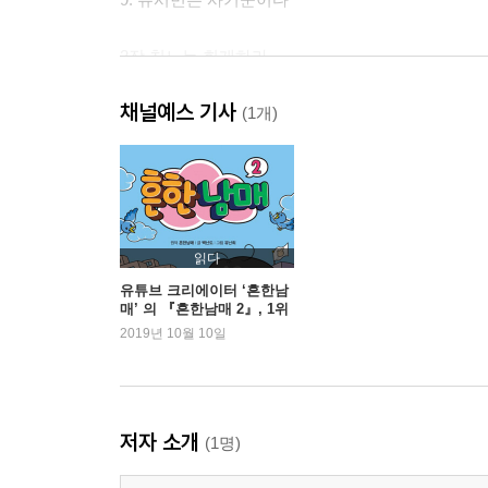
2장 친노는 회개하라
채널예스 기사
10. 드루킹 사건 의견서
(1개)
11. 드루킹을 위한 변명
12. 친문과 네이버의 무시무시한 언론통제
13. 노회찬은 왜?
14. 김경수부터 유시민까지 다 똑같은 족속들이다
15. 문빠들은 양심이 없는가
읽다
16. 친노 여론조작 잔혹사
유튜브 크리에이터 ‘흔한남
매’ 의 『흔한남매 2』, 1위
17. 시한폭탄 된 청와대 청원 게시판
재탈환
2019년 10월 10일
18. 김경수를 살릴 방법은 이것뿐
3장 이재명은 죽지 않는다
저자 소개
(1명)
19. 거짓 증언은 2천 5백만원, 진실 증언은 2만 5천
20. 이재명은 죽지 않는다