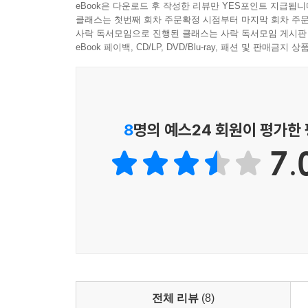
eBook은 다운로드 후 작성한 리뷰만 YES포인트 지급됩니
디지털 포렌식은 실사구시, 즉 “사실에 근거한 진실
클래스는 첫번째 회차 주문확정 시점부터 마지막 회차 주문
위해가 되는 자는 누구인지, 대한민국에 꼭 필요
사락 독서모임으로 진행된 클래스는 사락 독서모임 게시판
책에서 드러난 진실이 아무리 낯설고 불편하더라도
eBook 페이백, CD/LP, DVD/Blu-ray, 패션 및 판매금
진실”마저 외면한다면 대한민국의 미래는 나락으로 
필자는 엔지니어 특유의 과학적이고 절제된 문장을 
이재명과 유시민 두 정치인을 비교하는 정치평론서 
8
명의 예스24 회원이 평가한
7.
이 책은 독자의 흥미를 잠시도 잃지 않는 강력한
보도자료, 법원 제출용 의견서 등이 배치되어 대
알리바이를 제공해주고 있기 때문이다.
이 책은 화려한 언변과 뛰어난 논리를 자랑하는 유
독자들은 이 책에 실린 내용에 충격과 경악을 금하
제시하며 철저하게 부숴 나가고 있다. 독자들의 기
필자는 언론이 부풀리고, 경찰과 검찰이 악착같이
전체 리뷰
(8)