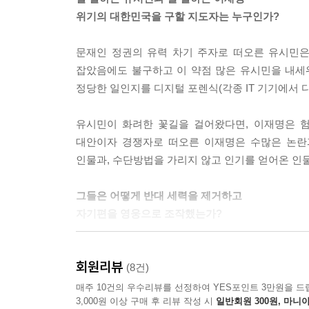
위기의 대한민국을 구할 지도자는 누구인가?
문재인 정권의 유력 차기 주자로 떠오른 유시민은
잡았음에도 불구하고 이 약점 많은 유시민을 내세워
정당한 일인지를 디지털 포렌식(각종 IT 기기에서 
유시민이 화려한 꽃길을 걸어왔다면, 이재명은 
대안이자 경쟁자로 떠오른 이재명은 수많은 논란
인물과, 수단방법을 가리지 않고 인기를 얻어온 인
그들은 어떻게 반대 세력을 제거하고
자기편을 영웅으로 조작했는가?
필자는 디지털 포렌식 전문가로서 최열 횡령 조작
회원리뷰
김경수의 온라인 여론조작 사건 등 수많은 사건의 
(8건)
두 인물에 대한 충격적 진실을 제시하고 있다.
매주 10건의 우수리뷰를 선정하여 YES포인트 3만원을 드
3,000원 이상 구매 후 리뷰 작성 시
일반회원 300원, 마니아