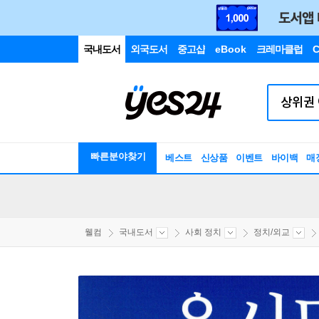
국내도서
외국도서
중고샵
eBook
크레마클럽
C
빠른분야찾기
베스트
신상품
이벤트
바이백
매
웰컴
국내도서
사회 정치
정치/외교