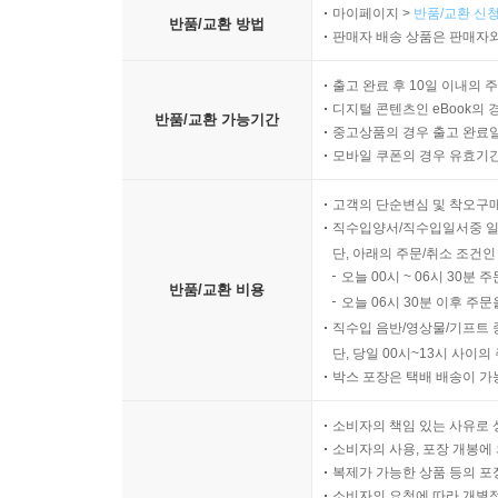
마이페이지 >
반품/교환 신청
반품/교환 방법
판매자 배송 상품은 판매자와
출고 완료 후 10일 이내의 
디지털 콘텐츠인 eBook의 
반품/교환 가능기간
중고상품의 경우 출고 완료일
모바일 쿠폰의 경우 유효기간(
고객의 단순변심 및 착오구
직수입양서/직수입일서중 일
단, 아래의 주문/취소 조건인
오늘 00시 ~ 06시 30분 
반품/교환 비용
오늘 06시 30분 이후 주문
직수입 음반/영상물/기프트 
단, 당일 00시~13시 사이
박스 포장은 택배 배송이 가
소비자의 책임 있는 사유로 
소비자의 사용, 포장 개봉에 
복제가 가능한 상품 등의 포장을 
소비자의 요청에 따라 개별