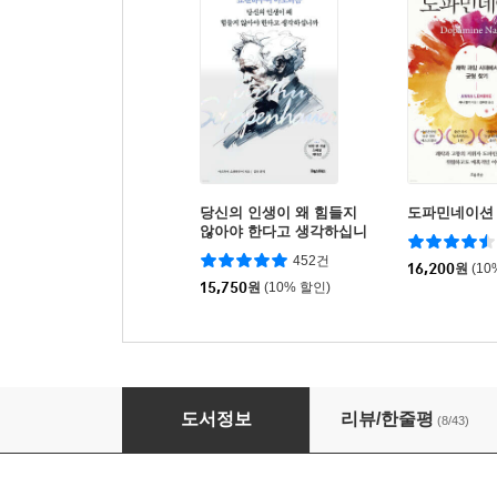
당신의 인생이 왜 힘들지
도파민네이션
않아야 한다고 생각하십니
까
452건
16,200
원
(10
15,750
원
(10% 할인)
유시민, 이재명
도서정보
리뷰/한줄평
(8/43)