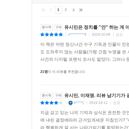
필자는 이재명에 관련된 의혹의 진위를 규명하는 
1
2
권력기관에 의한 사회적 살해가 자행된 이전의 사
위해서는 무엇을 해야 하는지를 상세하게 알려주고 
유시민은 정치를 "안" 하는 게 
종이책
구매
IT 전문가이자 포렌식 전문가인 필자가 꾸준하게
v**********4
2019-10-09
신고
|
|
|
필자는 사람들에게 오래 기억되는 글을 남기고 싶다는
이 책은 어떤 정신나간 수구 기득권 인물이 진
현실을 바꾸기 위해 노력한 글임을 역설한다. 이 
도 도와주지 않는 사람들(가령 간첩 누명을 쓴
주저하지 않았던 것처럼, 문재인 시대에 드루킹을 
사건의 디지털 포렌식 조사도 맡았다. 그러나 문
필자는 유시민과 이재명에 관한 진실을 더 많은 독
21명
이 이 리뷰를 추천합니다.
책이 더 넓고 멀리 펴져 나가기를 기원한다.
유시민, 이재명. 리뷰 남기기가 
종이책
구매
h*****j
2019-10-12
신고
|
|
|
지금 갖고 있는 나의 기억과 상식은 온전한 것
에 내린 결정에따라 근거있게세운 지침인가? "
라 행복하게 잘 사는 나라가되기를 희망하는가?"