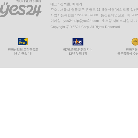
대표 : 김석환, 최세라
주소 : 서울시 영등포구 은행로 11, 5층~6층(여의도동,일신
사업자등록번호 : 229-81-37000 통신판매업신고 : 제 200
이메일 : yes24help@yes24.com 호스팅 서비스사업자 :
Copyright ⓒ YES24 Corp. All Rights Reserved.