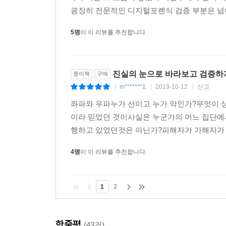
굉장히 전문적인 디지털포렌식 검증 부분은 넘어갔
5명
이 이 리뷰를 추천합니다.
진실의 눈으로 바라보고 검증하
종이책
구매
m*******1
2019-10-12
신고
|
|
|
좌파와 우파누가 선이고 누가 악인가?무엇이 
이라 믿었던 것이사실은 누군가의 어느 집단
행하고 있었던것은 아닌가?피해자가 가해자가 
4명
이 이 리뷰를 추천합니다.
1
2
한줄평
(43건)