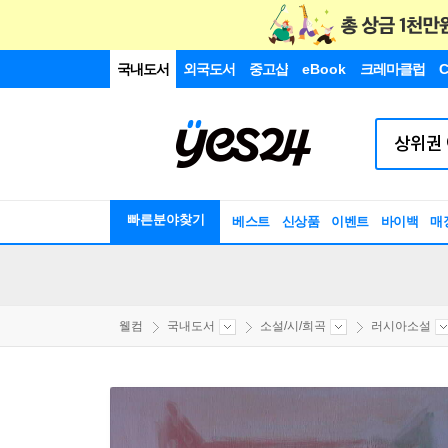
국내도서
외국도서
중고샵
eBook
크레마클럽
C
빠른분야찾기
베스트
신상품
이벤트
바이백
매
웰컴
국내도서
소설/시/희곡
러시아소설