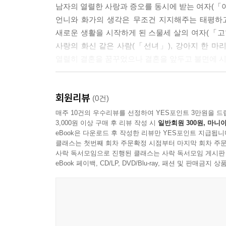
남자의 열렬한 사랑과 증오를 동시에 받는 여자(「아
“이런 게, 올가 세묘노브나, 우리 인생이에요. 울어
언니와 화가의 생각은 무조건 지지해주는 태평하고
지만, 그래서 되는 게 뭔데요?”
새로운 생활을 시작하게 된 스물세 살의 여자(「고
--- p.209
사랑의 화신 같은 사람(「선녀」), 강아지 한 마
열렬히 결혼을 꿈꾸었으나 결혼을 앞두고 불면에 시
그녀는 늘 누군가를 사랑했고 그러지 않고서는 살 수
--- p.210
체호프가 그린 작품 속 세상은 지금 우리가 사는 
회원리뷰
‘무엇이 옳고 그르다’, 또는 ‘선하고 악하다’ 뚜
(0건)
얼마나 무의미한 밤들인가, 얼마나 재미없고 시시한 날
단정적으로 평가하지도 않는다. 작가의 역할은 질
매주 10건의 우수리뷰를 선정하여 YES포인트 3만원을 드
길 떠날 채비를 하고 아내에겐 어느 젊은이의 일을 
3,000원 이상 구매 후 리뷰 작성 시
일반회원 300원, 마니아
해석은 다양할 수 있겠고, 읽고 생각해 보는 과정
저 안나 세르게예브나를 만나고 얘기하고, 가능하다
eBook은 다운로드 후 작성한 리뷰만 YES포인트 지급됩니
실제 그의 작품을 읽은 독자들은 많지 않다. 이번
--- p.253-254
클래스는 첫번째 회차 주문확정 시점부터 마지막 회차 주문
있는 첫 단추로 충분할 것이다.
사락 독서모임으로 진행된 클래스는 사락 독서모임 게시판
eBook 페이백, CD/LP, DVD/Blu-ray, 패션 및 판매금
그녀는 어째서 그를 이렇게 사랑하는 것일까? 여자
상이 만들어 낸, 각자의 인생에서 간절히 찾던 인물
도 그와 함께 있으면서 행복하지는 않았다. 시간이 
엇이었든 간에 사랑만은 아니었다.
그런데 이제야, 머리칼이 하얗게 세기 시작했을 때에