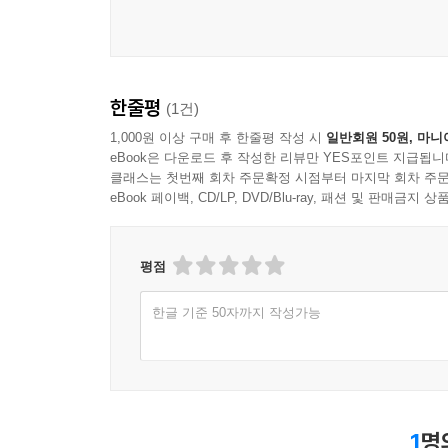
--- p.264-265
마음은 설명될 수 없는 물건이다. 그게 어디에 있는
--- p.340
한줄평
(1건)
1,000원 이상 구매 후 한줄평 작성 시
일반회원 50원, 마니
아직 사랑을 안 했을 때는 나도 사랑이 무엇인지 잘
eBook은 다운로드 후 작성한 리뷰만 YES포인트 지급됩니
클래스는 첫번째 회차 주문확정 시점부터 마지막 회차 주문
--- p.344
eBook 페이백, CD/LP, DVD/Blu-ray, 패션 및 판매금
평점
한글 기준 50자까지 작성가능
1
명