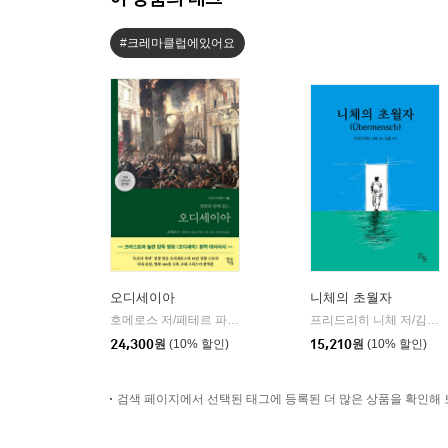
#크레마클럽에있어요
오디세이아
니체의 초월자
호메로스 저/페테르 파울 루벤스 그림/박문재 역
현대지성
프리드리히 니체 저/김철 편역
|
24,300
원
(10% 할인)
15,210
원
(10% 할인)
검색 페이지에서 선택된 태그에 등록된 더 많은 상품을 확인해 