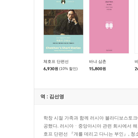
체호프 단편선
바냐 삼촌
바
6,930
원
(10% 할인)
15,800
원
2
역 :
김선영
학창 시절 가족과 함께 러시아 블라디보스토크
공했다. 러시아ㆍ중앙아시아 관련 회사에서 해
호프 단편선 『개를 데리고 다니는 부인』, 