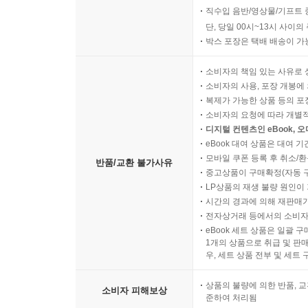
직수입 음반/영상물/기프트 
단, 당일 00시~13시 사이
박스 포장은 택배 배송이 가
소비자의 책임 있는 사유로 
소비자의 사용, 포장 개봉에 
복제가 가능한 상품 등의 포장을 
소비자의 요청에 따라 개별
디지털 컨텐츠인 eBook, 
eBook 대여 상품은 대여 기
모바일 쿠폰 등록 후 취소/환
반품/교환 불가사유
중고상품이 구매확정(자동 
LP상품의 재생 불량 원인이 기
시간의 경과에 의해 재판매가
전자상거래 등에서의 소비자
eBook 세트 상품은 일괄 
1개의 상품으로 취급 및 판매
우, 세트 상품 전부 및 세트
상품의 불량에 의한 반품, 교
소비자 피해보상
준하여 처리됨