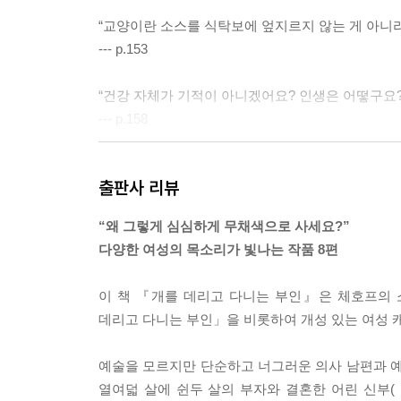
“교양이란 소스를 식탁보에 엎지르지 않는 게 아니라,
--- p.153
“건강 자체가 기적이 아니겠어요? 인생은 어떻구요? 
--- p.158
진리까지는 아직 멀었고, 인간은 여전히 가장 잔인
출판사 리뷰
하는 쪽으로 기울고 있어요. 이런 조건들 속에서 화
없게끔 돼요. 왜냐하면 실제로는, 현재의 체계를 지
“왜 그렇게 심심하게 무채색으로 사세요?”
하는 게 싫고, 하지도 않을 거예요… 아무것도 필요 
다양한 여성의 목소리가 빛나는 작품 8편
--- p.172
이 책 『개를 데리고 다니는 부인』은 체호프의 
그녀는 젊고 우아하고 삶을 사랑한다. 대학을 졸업했고
데리고 다니는 부인」을 비롯하여 개성 있는 여성 캐
모든 게 결국 소리 없는 초원의 저택에 들어와 살고
할아버지의 거친 숨소리를 듣기 위해서란 말인가? 
예술을 모르지만 단순하고 너그러운 의사 남편과 예
--- p.190
열여덟 살에 쉰두 살의 부자와 결혼한 어린 신부(