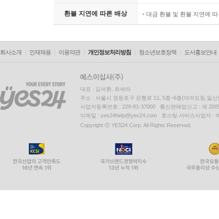
환불 지연에 따른 배상
대금 환불 및 환불 지연에 
회사소개
인재채용
이용약관
개인정보처리방침
청소년보호정책
도서홍보안내
대표 : 김석환, 최세라
주소 : 서울시 영등포구 은행로 11, 5층~6층(여의도동,일신
사업자등록번호 : 229-81-37000 통신판매업신고 : 제 200
이메일 : yes24help@yes24.com 호스팅 서비스사업자 :
Copyright ⓒ YES24 Corp. All Rights Reserved.