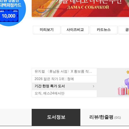
미리보기
사이즈비교
카드뉴스
공
뮤지컬 〈휴남동 서점〉X 황보름 작가 북토크
2026 젊은 작가 1위 : 청예
기간 한정 특가 도서
오직, 예스24에서만
개를 데리고 다니는 부인
도서정보
리뷰/한줄평
(0/1)