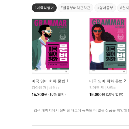
#미국식영어
#발음부터차근차근
#영어공부
#현
미국 영어 회화 문법 1
미국 영어 회화 문법 2
김아영 저
사람in
김아영 저
사람in
|
|
16,200
원
(10% 할인)
18,000
원
(10% 할인)
검색 페이지에서 선택된 태그에 등록된 더 많은 상품을 확인해 