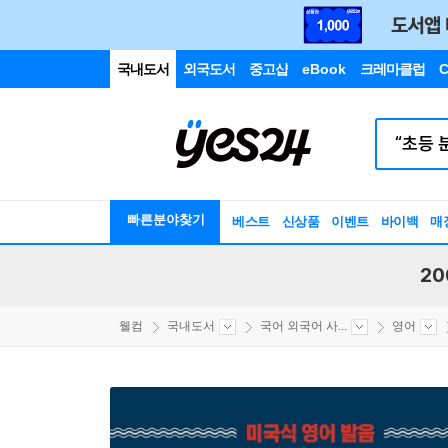
국내도서
외국도서
중고샵
eBook
크레마클럽
C
빠른분야찾기
베스트
신상품
이벤트
바이백
매
20
웰컴
국내도서
국어 외국어 사...
영어