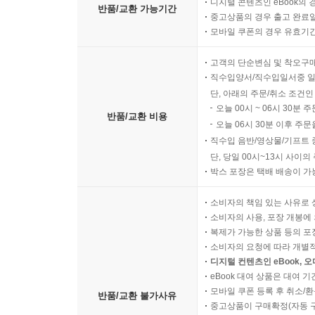
디지털 콘텐츠인 eBook의 
반품/교환 가능기간
중고상품의 경우 출고 완료일
모바일 쿠폰의 경우 유효기간(
고객의 단순변심 및 착오구
직수입양서/직수입일서중 일
단, 아래의 주문/취소 조건인
오늘 00시 ~ 06시 30분 
반품/교환 비용
오늘 06시 30분 이후 주문
직수입 음반/영상물/기프트 
단, 당일 00시~13시 사이
박스 포장은 택배 배송이 가
소비자의 책임 있는 사유로 
소비자의 사용, 포장 개봉에 
복제가 가능한 상품 등의 포장을 
소비자의 요청에 따라 개별
디지털 컨텐츠인 eBook, 
eBook 대여 상품은 대여 기
모바일 쿠폰 등록 후 취소/환
반품/교환 불가사유
중고상품이 구매확정(자동 