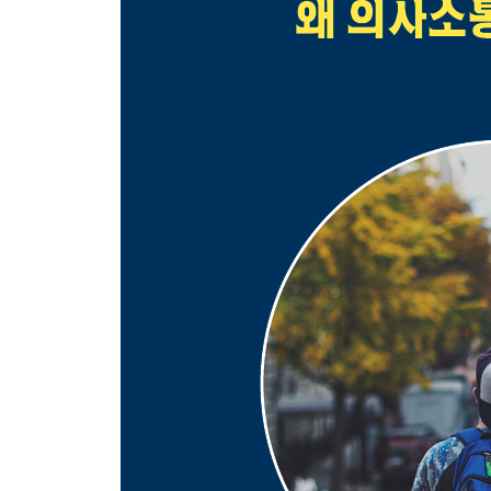
1~6장 복습 및 확장 학습
제7장 TH 발음
제8장 한층 더 축약되는 발음들
제9장 V 발음
제10장 S냐, Z냐?
제11장 긴장된 모음과 이완된 모음
제12장 콧소리 자음
제13장 목에서 나는 자음
1~13장 복습 및 확장 학습
해답편
한국인을 위한 발음강좌
역자 후기