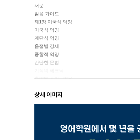
서문
발음 가이드
제1장 미국식 억양
미국식 억양
계단식 억양
음절별 강세
종합적 억양
간단한 문법
기적의 테크닉
축약된 소리 - 약음
그룹으로 묶인 단어들과 구에 대하여
상세 이미지
제2장 연음
제3장 Cat? Caught? Cut
제4장 미국 영어의 T
제5장 L 발음
제6장 미국 영어의 R