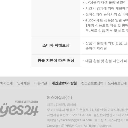
LP상품의 재생 불량 원인이 기
시간의 경과에 의해 재판매가
전자상거래 등에서의 소비자
eBook 세트 상품은 일괄 
1개의 상품으로 취급 및 판매
우, 세트 상품 전부 및 세트
상품의 불량에 의한 반품, 교
소비자 피해보상
준하여 처리됨
환불 지연에 따른 배상
대금 환불 및 환불 지연에 
회사소개
인재채용
이용약관
개인정보처리방침
청소년보호정책
도서홍보안내
대표 : 김석환, 최세라
주소 : 서울시 영등포구 은행로 11, 5층~6층(여의도동,일신
사업자등록번호 : 229-81-37000 통신판매업신고 : 제 200
이메일 : yes24help@yes24.com 호스팅 서비스사업자 :
Copyright ⓒ YES24 Corp. All Rights Reserved.