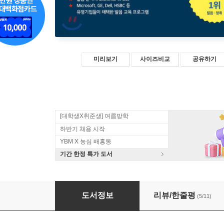
미리보기
사이즈비교
공유하기
[대학생X취준생] 여름방학
하반기 채용 시작
YBM X 농심 배홍동
기간 한정 특가 도서
AAT (2019) : 미국식 영어 발음 집중 훈련
도서정보
리뷰/한줄평
(5/11)