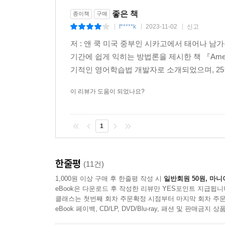
좋은 책
종이책
구매
f*****k
2023-11-02
신고
|
|
|
저 : 앤 쿡 미국 중부인 시카고에서 태어나 
기간에 쉽게 익히는 방법론을 제시한 책 『Americ
기적인 영어학습법 개발자로 소개되었으며, 25
이 리뷰가 도움이 되었나요?
1
한줄평
(11건)
1,000원 이상 구매 후 한줄평 작성 시
일반회원 50원, 마니
eBook은 다운로드 후 작성한 리뷰만 YES포인트 지급됩니
클래스는 첫번째 회차 주문확정 시점부터 마지막 회차 주문
eBook 페이백, CD/LP, DVD/Blu-ray, 패션 및 판매금