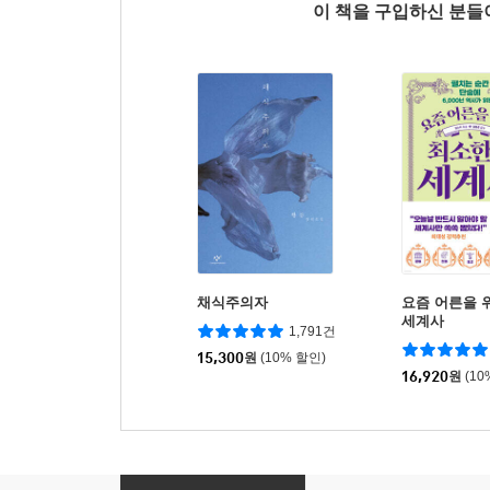
이 책을 구입하신 분
채식주의자
요즘 어른을 
세계사
1,791건
15,300
원
(10% 할인)
16,920
원
(10