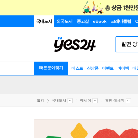
국내도서
외국도서
중고샵
eBook
크레마클럽
C
빠른분야찾기
베스트
신상품
이벤트
바이백
매
웰컴
국내도서
에세이
휴먼 에세이