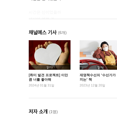
시간은 신이었을까
세상에 예쁜 것
나는 누구일까
채널예스 기사
책 갈증
(6개)
귀여운 할머니
믿을 수 없는 사진, 믿을 수 없는 기억
세 살 적 버릇
내 기억의 창고
고양이가 웃네
읽다
읽다
[취미 발견 프로젝트] 이만
재영책수선의 ‘수선가가
큼 너를 좋아해
끼는’ 책
세상을 지탱하는 힘
2024년 01월 31일
2023년 12월 20일
투명하고 정직하게
세상을 지탱하는 힘
가정에서의 성 평등
저자 소개
(1명)
명절을 나누는 지혜