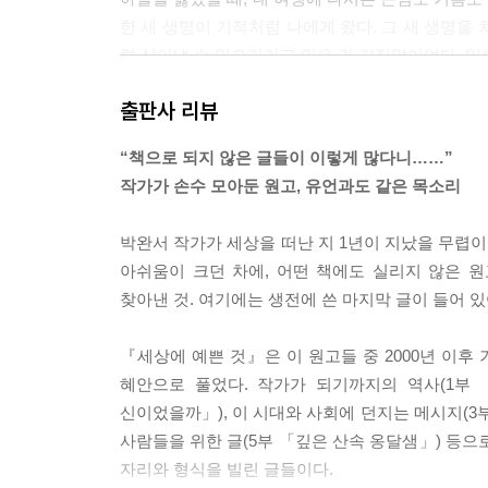
한 새 생명이 기적처럼 나에게 왔다. 그 새 생명을 
럼 살아낼 수 있으리라고 믿은 건 거짓말이었다. 입
고 웃고 하였을까.
출판사 리뷰
--- pp.114-115 「내 기억의 창고」중에서
“책으로 되지 않은 글들이 이렇게 많다니……”
이제 내가 좋아하는 사람은 이 세상보다 저세상에 더
작가가 손수 모아둔 원고, 유언과도 같은 목소리
시 나를 좋아하고 사랑해주었다고 생각하면 인생은 
저세상에 가져갈 수 없지만 사랑의 기억만은 가져갈 
박완서 작가가 세상을 떠난 지 1년이 지났을 무렵이
아쉬움이 크던 차에, 어떤 책에도 실리지 않은 
--- pp.237-238 「의연한 나목을 볼 때마다」중에서
찾아낸 것. 여기에는 생전에 쓴 마지막 글이 들어 있
『세상에 예쁜 것』은 이 원고들 중 2000년 이후
혜안으로 풀었다. 작가가 되기까지의 역사(1부
신이었을까」), 이 시대와 사회에 던지는 메시지(3
사람들을 위한 글(5부 「깊은 산속 옹달샘」) 등으로
자리와 형식을 빌린 글들이다.