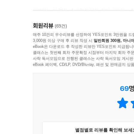
말미에는 이 책을 낸 사연을 담아 어머니 박완서 
않은 글들이 많다는 것을 안 순간, 반가움과 기쁨보
회원리뷰
어머니의 목소리가 들리기를 바란다.
(69건)
매주 10건의 우수리뷰를 선정하여 YES포인트 3만원을 드
3,000원 이상 구매 후 리뷰 작성 시
일반회원 300원, 마니아
“나를 키운 건 이야기, 나를 치유한 건 시간”
eBook은 다운로드 후 작성한 리뷰만 YES포인트 지급됩니
지나온 소중한 삶, 순간, 인연들
클래스는 첫번째 회차 주문확정 시점부터 마지막 회차 주문
사락 독서모임으로 진행된 클래스는 사락 독서모임 게시판
제목 “세상에 예쁜 것”이 상징하듯, 작가는 절박
eBook 페이백, CD/LP, DVD/Blu-ray, 패션 및 판매금
1988년에 남편과 아들을 연이어 잃었다. 비할 데
아픔이 읽는 우리의 가슴을 울린다. 하지만 작가는 
69
명
또 “이 나이까지 살아오면서 깨달은 소중한 체험
신神의 다른 이름이 아닐까”라고 한다.(80쪽, 
사람들에게서 위안을 얻으면서 시간의 힘을 깨달은
있다면, 그를 치유한 건 시간 그리고 소중한 존재의
별점별로 리뷰를 확인해 보세