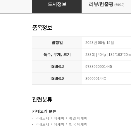
[예스리커버] 세상에 예쁜 것
도서정보
리뷰/한줄평
(69/19)
품목정보
발행일
2023년 08월 15일
쪽수, 무게, 크기
288쪽 | 404g | 132*193*20
ISBN13
9788960901445
ISBN10
896090144X
관련분류
카테고리 분류
국내도서
에세이
휴먼 에세이
국내도서
에세이
한국 에세이