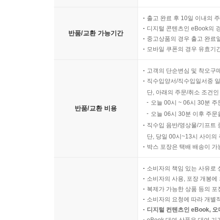
출고 완료 후 10일 이내의 
디지털 콘텐츠인 eBook의 
반품/교환 가능기간
중고상품의 경우 출고 완료일
모바일 쿠폰의 경우 유효기간(
고객의 단순변심 및 착오구
직수입양서/직수입일서중 일
단, 아래의 주문/취소 조건인
오늘 00시 ~ 06시 30분 
반품/교환 비용
오늘 06시 30분 이후 주문
직수입 음반/영상물/기프트 
단, 당일 00시~13시 사이
박스 포장은 택배 배송이 가
소비자의 책임 있는 사유로 
소비자의 사용, 포장 개봉에 
복제가 가능한 상품 등의 포장을 
소비자의 요청에 따라 개별
디지털 컨텐츠인 eBook, 