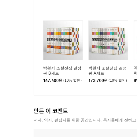
문학에 대한 자존심
의연한 나목을 볼 때마다
크나큰 위로
격랑 한가운데 선 작가
넘치지도 모자라지도 않은
자연 질서 안에서
사랑하는 손자에게
책을 내면서
박완서 소설전집 결정
박완서 소설전집 결정
꼭
판 B세트
판 A세트
학
작가 연보
167,400
원
(10% 할인)
173,700
원
(10% 할인)
8
만든 이 코멘트
저자, 역자, 편집자를 위한 공간입니다. 독자들에게 전하고