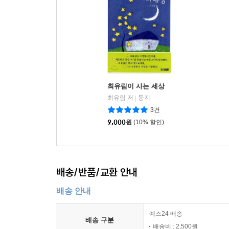
최유림이 사는 세상
최유림 저
둥지
|
3건
9,000
원
(10% 할인)
배송/반품/교환 안내
배송 안내
예스24 배송
배송 구분
배송비 : 2,500원