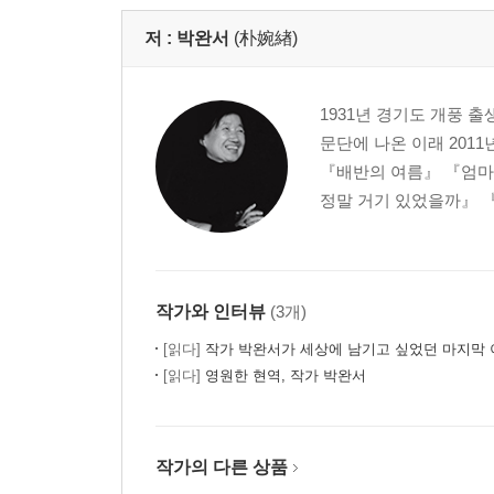
저 :
박완서
(朴婉緖)
전원생활은 고요한가
고마운 착한 힘들
1931년 경기도 개풍 
하늘 무서운 생각
문단에 나온 이래 201
전원생활은 고요한가
『배반의 여름』 『엄마
봄까치꽃 개불알꽃
정말 거기 있었을까』 『
내 생전에 볼 수 있을까
나에게 모국이란 무엇일까
자연으로부터 받은 기는 오래간다
작가와 인터뷰
(3개)
깊은 산속 옹달샘
[읽다]
작가 박완서가 세상에 남기고 싶었던 마지막 이
[읽다]
영원한 현역, 작가 박완서
깊은 산속 옹달샘
담백하고 자유롭게
그늘이 전혀 없이
작가의 다른 상품
이제 달콤한 잠 누리소서