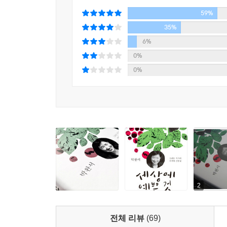
“사랑의 기억을 가져갈 수 있다면 죽음조차 두렵지 
59%
인간 박완서, 작가 박완서를 되새기는 시간
35%
작가가 “상상력은 사랑”이라고 말한바, 이 책을 관
6%
글쓰기의 고됨과 보람도, 사별의 슬픔도 결국 사
0%
박완서. 그는 현실을 초월한 어떤 깨달음과 가르
0%
그대로 보여준다. 인간 박완서, 작가 박완서만의 목
2
전체 리뷰
(69)