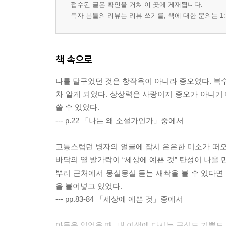
접수된 글은 확인을 거쳐 이 곳에 게재됩니다.
독자 분들의 리뷰는 리뷰 쓰기를, 책에 대한 문의는 1:
책 속으로
나를 달구었던 것은 창작욕이 아니라 증오였다. 복수
차 알게 되었다. 상상력은 사랑이지 증오가 아니기 
쓸 수 있었다.
--- p.22 「나는 왜 소설가인가」중에서
고통스럽던 병자의 얼굴에 잠시 은은한 미소가 떠오
바닥의 열 발가락이 “세상에 예쁜 것” 탄성이 나올
뿌리 근처에서 몽실몽실 돋는 새싹을 볼 수 있다면
을 불어넣고 있었다.
--- pp.83-84 「세상에 예쁜 것」중에서
아들을 잃었을 때, 내 여생에 다시는 근심도 기쁨도