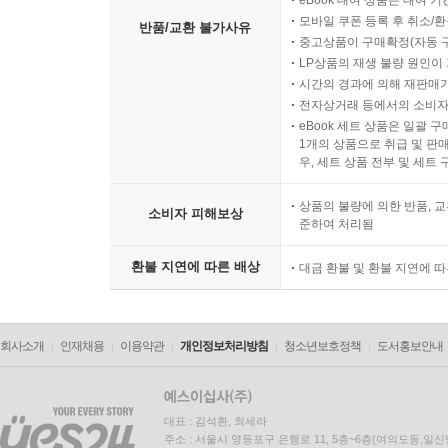
eBook 대여 상품은 대여 기
모바일 쿠폰 등록 후 취소/환
반품/교환 불가사유
중고상품이 구매확정(자동 
LP상품의 재생 불량 원인이 기
시간의 경과에 의해 재판매가
전자상거래 등에서의 소비자
eBook 세트 상품은 일괄 
1개의 상품으로 취급 및 판매
우, 세트 상품 전부 및 세트
상품의 불량에 의한 반품, 교
소비자 피해보상
준하여 처리됨
환불 지연에 따른 배상
대금 환불 및 환불 지연에 
회사소개
인재채용
이용약관
개인정보처리방침
청소년보호정책
도서홍보안내
대표 : 김석환, 최세라
주소 : 서울시 영등포구 은행로 11, 5층~6층(여의도동,일신