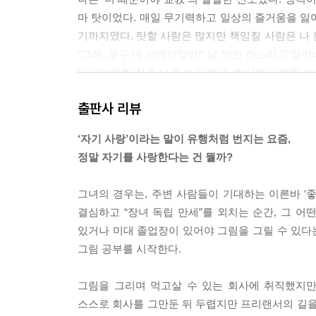
마 탓이었다. 매일 무기력하고 일상의 즐거움을 잃어
기까지였다. 탓할 사람은 많지만 책임질 사람은 나 
“그래, 모두 내 선택이었어!” 남 탓만 하느라고 
다. “더 일찍 집을 나올 수 있었고, 회사를 그만둘
않았어.” 쓰디쓴 현실을 인정하고 나서야 피해자 역
출판사 리뷰
--- p.33
‘자기 사랑’이라는 말이 유행처럼 번지는 요즘,
나는 믿는다. 우리 모두에게 스스로를 책임질 수 
정말 자기를 사랑한다는 건 뭘까?
위태롭게 흔들려도 언제나 나를 위해 최선을 다하는 
--- p.37
그녀의 경우는, 주변 사람들이 기대하는 이른바 ‘
결심하고 “장녀 독립 만세”를 외치는 순간, 그 어
부모님은 자식의 인생을 대신 살아주는 대리 기사가
있거나 미대 졸업장이 있어야 그림을 그릴 수 있다는
의 기분이 아니라 자신의 삶이다. 인생의 무게, 마
그림 공부를 시작한다.
임지지 않으면 자유도 없다.
--- p.47
그림을 그리며 먹고살 수 있는 회사에 취직했지만
스스로 회사를 그만둔 뒤 두렵지만 프리랜서의 길을
‘태어날 땐 다른 사람의 손을 빌려 탯줄을 잘랐지.