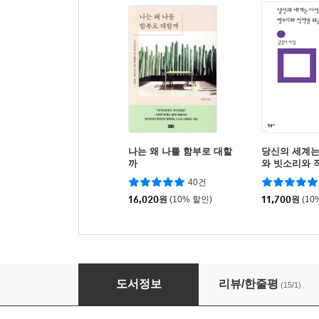
나는 왜 나를 함부로 대할
당신의 세계는
까
와 빗소리와 
는지
40건
16,020
원
(10% 할인)
11,700
원
(10
나를 사랑하거나 더 사랑하거나
도서정보
리뷰/한줄평
(15/1)