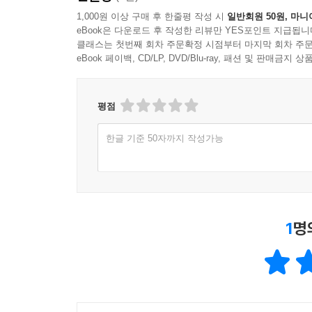
--- p.211
1,000원 이상 구매 후 한줄평 작성 시
일반회원 50원, 마니
eBook은 다운로드 후 작성한 리뷰만 YES포인트 지급됩니
사랑은 또 다른 사랑을 일깨운다. 이 사실을 얽히고
클래스는 첫번째 회차 주문확정 시점부터 마지막 회차 주문
게 하고, 주변을 돌아보게 했으며, 엄마를 진심으로
eBook 페이백, CD/LP, DVD/Blu-ray, 패션 및 판매금
을 물들이기 때문이리라.
--- p.221
평점
처음에는 나 하나만 품을 수 있을 정도의 사랑이면 
한글 기준 50자까지 작성가능
는 가족이, 그 다음에는 친구가, 더 나아가 비슷한
발견할 수 있게 목소리를 내기에 이르렀다. 나를 
주변까지 물들인 것이다.
--- p.228
1
명