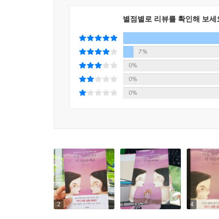
이제는 안다. 자신을 미워하거나 사랑하는 것도 ‘선
자 생각할 겨를도 없이 눈물이 흘렀다. 한 손으로 
그리고 놀랍게도 선택의 순간은 매일, 매 시간 찾아
를 사랑할 거야. 끝까지.” 이날이 처음이었다. 진심
별점별로 리뷰를 확인해 보세
--- p.102
돌아보면 왜 그렇게 자신에게 상처 주는 말을 많이
말을 멈추기로 작정한 어느 날부터, 저자는 비난보
7%
나는 누구나 자신에게 든든한 비빌 언덕이 될 수 있
“저 사람하고 부딪힌 게 날 탓할 일이야?” “정말 
0%
겠다는 약속, 이것 하나면 충분하다.
물음표는 비난 대신 상황을 새롭게 보게 했으며, 나
0%
--- p.127
0%
비난을 멈추고, ‘나’를 사랑하기로 선택하는 순간, 
언제부터인가 나에게 충분한 시간을 주는 게 당연한 
되었고, 오래된 상처가 치유되었으며, 더는 다른 
가 없었네. 의외였지만 정말 그랬다. 혹시 기회를 
되어줄 ‘내’가 있었으니까.
려움 때문에 자신을 재촉한 것일 뿐. 나에게 충분
시간을 충분히 배려해 준 뒤에 겪게 된 가장 아름다운
자신을 너무 사랑해서 미워하는,
했구나. 가뿐한 마음으로 잠드는 밤과 내일 할 일이 
너무 애틋해서 모질게 대하는 당신을 위한 책
그런 평범한 만족이 내게는 커다란 선물이었다.
--- p.144
이런 그녀의 실험과 변화를 관찰하고 기록한 이 ‘자
미워하고, 억누르는 데 익숙한 당신이라면, 그 마
2
4
다음에는 용기를 내서 휴대폰 전원을 아예 꺼버렸다
너무 사랑해서, 잘되기를 바라서, 내가 너무 애틋해