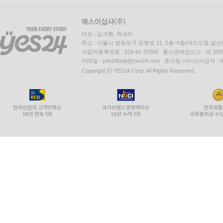
대표 : 김석환, 최세라
주소 : 서울시 영등포구 은행로 11, 5층~6층(여의도동,일신
사업자등록번호 : 229-81-37000 통신판매업신고 : 제 200
이메일 : yes24help@yes24.com 호스팅 서비스사업자 :
Copyright ⓒ YES24 Corp. All Rights Reserved.