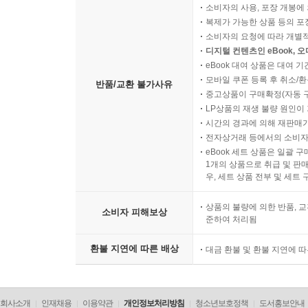
소비자의 사용, 포장 개봉에 
복제가 가능한 상품 등의 포장을 
소비자의 요청에 따라 개별
디지털 컨텐츠인 eBook, 
eBook 대여 상품은 대여 기
모바일 쿠폰 등록 후 취소/환
반품/교환 불가사유
중고상품이 구매확정(자동 
LP상품의 재생 불량 원인이 기
시간의 경과에 의해 재판매가
전자상거래 등에서의 소비자
eBook 세트 상품은 일괄 
1개의 상품으로 취급 및 판매
우, 세트 상품 전부 및 세트
상품의 불량에 의한 반품, 교
소비자 피해보상
준하여 처리됨
환불 지연에 따른 배상
대금 환불 및 환불 지연에 
회사소개
인재채용
이용약관
개인정보처리방침
청소년보호정책
도서홍보안내