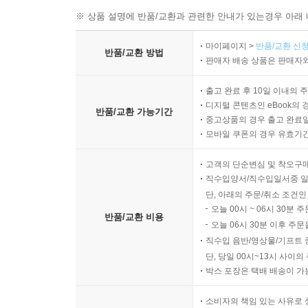
※ 상품 설명에 반품/교환과 관련한 안내가 있는경우 아래 
마이페이지 >
반품/교환 신청
반품/교환 방법
판매자 배송 상품은 판매자와
출고 완료 후 10일 이내의 
디지털 콘텐츠인 eBook의 
반품/교환 가능기간
중고상품의 경우 출고 완료일
모바일 쿠폰의 경우 유효기간(
고객의 단순변심 및 착오구
직수입양서/직수입일서중 일
단, 아래의 주문/취소 조건인
오늘 00시 ~ 06시 30분 
반품/교환 비용
오늘 06시 30분 이후 주문
직수입 음반/영상물/기프트 
단, 당일 00시~13시 사이
박스 포장은 택배 배송이 가
소비자의 책임 있는 사유로 