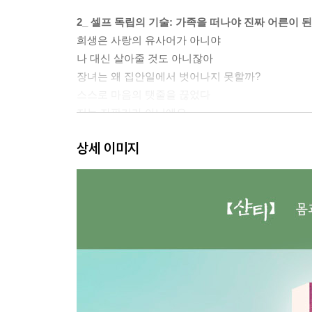
2_ 셀프 독립의 기술: 가족을 떠나야 진짜 어른이 
희생은 사랑의 유사어가 아니야
나 대신 살아줄 것도 아니잖아
장녀는 왜 집안일에서 벗어나지 못할까?
스스로 마음의 탯줄을 끊었다
저는 자판기가 아니에요
아픈 엄마는 낯설고 어렵다
상세 이미지
3_ 자기 사랑의 기술: 혼자가 되면 비로소 알게 되
난생처음 스스로를 안아주었다
할머니를 닮은 소파
사랑이 필요한 아이가 있었다
내가 괜찮다고 하는데 문제될 게 뭐 있겠어?
무서워, 무서워요
그 놈의 비교, 비교, 비교
나에게 상처 주는 말을 멈추기로 했다
파혼하고 6개월 동안 한 번도 울지 않았다