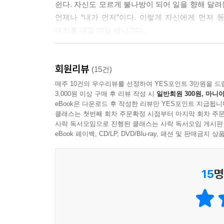
쉰다. 자신도 모르게 불나방이 되어 일을 향해 달려들
마음의 탯줄이 떨어져나갔다. 단지 마음에서 벌어진 일
언제나 “내가 먼저”이다. 이렇게 자신에게 먼저
름을 불렀다. 그러자 마음의 좁은 길을 따라 길 잃
대화를 매일 매일 해나간다.
되어줄게. 이제부터 내가 너의 엄마고 아빠야.” 아
을 나오는 게 독립인 줄 알았다. 하지만 진짜 독립
‘내’가 어떤 사람인지 잘 들여다본 뒤, ‘내’가 할 
--- p.54
회원리뷰
클라이언트들에게 알렸다. 예를 들면 이런 식이다. 
(15건)
이용해 주세요. 답변하는 데 며칠이 소요될 수 있습
매주 10건의 우수리뷰를 선정하여 YES포인트 3만원을 드
똑같은 크기의 상자는 서로를 품을 수 없다. 큰 상
3,000원 이상 구매 후 리뷰 작성 시
일반회원 300원, 마니아
보이진 않았지만 분명코 일어난 일이었다. 자신보다 
eBook은 다운로드 후 작성한 리뷰만 YES포인트 지급됩니
이것 역시 이러다 일이 끊기진 않을까 두렵기도 
느꼈다. --- p.93
클래스는 첫번째 회차 주문확정 시점부터 마지막 회차 주문
위한 나름의 간절한 노력이었고, 그 결과는 예상 외
사락 독서모임으로 진행된 클래스는 사락 독서모임 게시판
내 것이었음을 인식한 뒤로는 몸을 보호하고 보살피
eBook 페이백, CD/LP, DVD/Blu-ray, 패션 및 판매금
다행스럽게도 기회는 매 순간 찾아왔다. ‘나는 왜 
을 품을 수 있을 만큼 커다란 존재가 되기를 선택할 
또, 해야 할 일을 자꾸 미룬다거나 과도하게 스
해’라는 새로운 선택을 하고 싶었다.
15
명
사적인 공휴일인 ‘마음 챙기는 날’을 만들어 보살핀다.
--- p.93
해주듯 내가 ‘나’에게 해준다. 그렇게 내가 나의 
주인공이 되어갔다.
나는 빈 노트 한 권을 펼치고 첫 줄에 이렇게 적었다.
곳, 찢기고 헤진 그곳을 향해 뚜벅뚜벅 걸어 내려갔