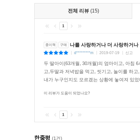
홀가분했다. “이것이야말로 내가 원하던 삶이야!” 
틔우지 못한 씨앗의 형태로라도 있으니 말이다.
게 허락했던 시간이 실은 ‘내 것’이었다는 사실! 어
전체 리뷰
(15)
--- p.163
저자는 왜 스스로를 미워하는지 이유나 알면 좋겠
1
정도의 사랑이면 된다고 생각했던 것이 자신에게 집
지금은 당연한 일이 됐지만, 새로운 규칙을 추가할
친구가, 더 나아가 비슷한 고민과 아픔을 지닌 사람
이상한 사람처럼 보이면 어쩌지? 주변을 둘러봐도
나를 사랑하거나 더 사랑하거나
종이책
구매
지난 10년간의 다양한 자기 사랑 실험과 변화를 담
까? 아니다. 뜻밖에도 자연스럽게 받아들여졌고, 프
d*********m
2019-07-19
신고
|
|
|
자기 사랑에 관한 구체적인 아이디어와 용기로 다가
--- p.190
두 딸아이(63개월, 30개월)의 엄마이고, 아
고,두딸과 저녁밥을 먹고, 씻기고, 놀이를 하고
내 안에는 여전히 어린아이가 살고 있다. 그 아이는 
내가 누구인지도 모르겠는 상황에 놓여져 있었다.
괜찮다. 그런 순간이 오면 어떤 모습이든 끌어안을 
--- p.208
이 리뷰가 도움이 되었나요?
‘마음 챙기는 날’에는 일을 잠시 쉰다. 바쁠 때는 
1
다. 먼저 깨끗이 씻고, 주변을 정돈하고, 잘 먹는다
통 애정 어린 질문으로 이뤄진다. “뭐가 힘들어?” “
나올 수 있게 다정하게 묻고 또 살핀다.
한줄평
(1건)