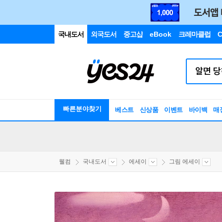
국내도서
외국도서
중고샵
eBook
크레마클럽
C
빠른분야찾기
베스트
신상품
이벤트
바이백
매
웰컴
국내도서
에세이
그림 에세이