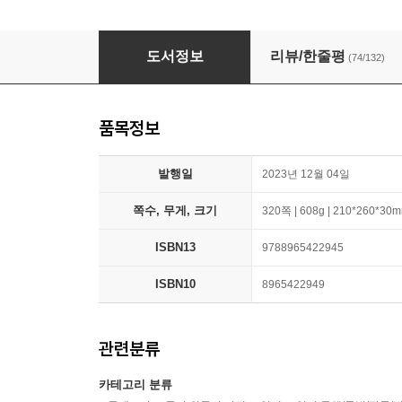
해석이 쉬워지는 해커스 구문독해 100
도서정보
리뷰/한줄평
(74/132)
품목정보
발행일
2023년 12월 04일
쪽수, 무게, 크기
320쪽 | 608g | 210*260*30
ISBN13
9788965422945
ISBN10
8965422949
관련분류
카테고리 분류