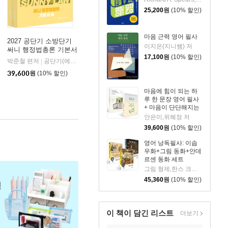
25,200
원
(10% 할인)
마음 근력 영어 필사
2027 공단기 소방단기
이지은(지니쌤) 저
써니 행정법총론 기본서
17,100
원
(10% 할인)
박준철 편저
공단기(에스티유니타스)
|
39,600
원
(10% 할인)
마음에 힘이 되는 하
루 한 문장 영어 필사
+ 마음이 단단해지는
하루 한 문장 일본어
안은미,위혜정 저
필사 세트
39,600
원
(10% 할인)
영어 낭독필사: 이솝
우화+그림 동화+안데
르센 동화 세트
그림 형제,한스 크리스티안 안데르센 저/이솝 원저/BIG PICTURE 편
45,360
원
(10% 할인)
이 책이 담긴
리스트
더보기