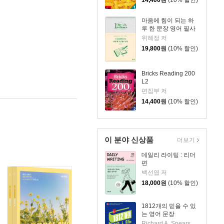
14,400
원
(10% 할인)
마음에 힘이 되는 하
루 한 문장 영어 필사
위혜정 저
19,800
원
(10% 할인)
Bricks Reading 200
L2
편집부 저
14,400
원
(10% 할인)
이 분야 신상품
더보기
데일리 라이팅 : 리더
편
백선엽 저
18,000
원
(10% 할인)
1812개의 믿을 수 있
는 영어 문장
Richard A. Spears, Ph. D. 저