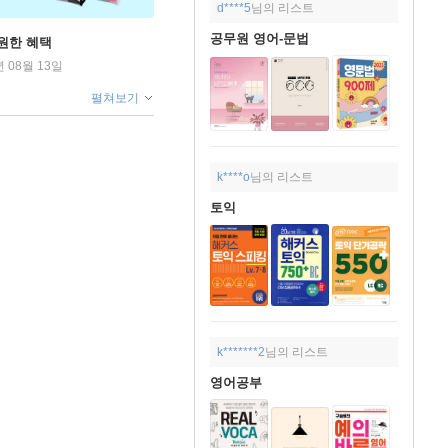
d****5
님의 리스트
공무원 영어-문법
원한 혜택
년 08월 13일
펼쳐보기
k****o
님의 리스트
토익
k*******2
님의 리스트
영어공부