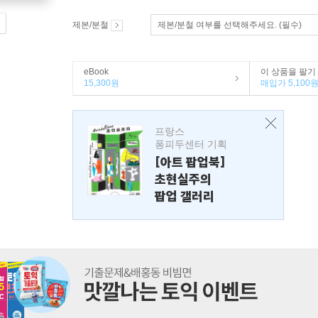
제본/분철
제본/분철 여부를 선택해주세요. (필수)
eBook
이 상품을 팔기
15,300원
매입가 5,100
프랑스
퐁피두센터 기획
[아트 팝업북]
초현실주의
팝업 갤러리