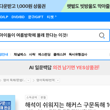
D/LP
DVD/BD
문구
/GIFT
티켓
장안내
채널예스
사락
예스펀딩
클래스24
독서유형검사
RBTI Lab
독서유형검사
AI 일문백답
의견 남기면 YES상품권!
영어 독해/문법/...
영어독해/번역
소득공제
분철
해석이 쉬워지는 해커스 구문독해 1