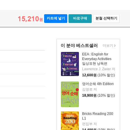
15,210
카트에 넣기
바로구매
분철 선택하기
원
이 분야 베스트셀러
더보기
EEA : English for
Everyday Activities
일상표현 낭독편
Lawrence J. Zwier 저
12,600
원
(10% 할인)
영어순해 4th Edition
김영로 저
18,900
원
(10% 할인)
Bricks Reading 200
L1
편집부 저