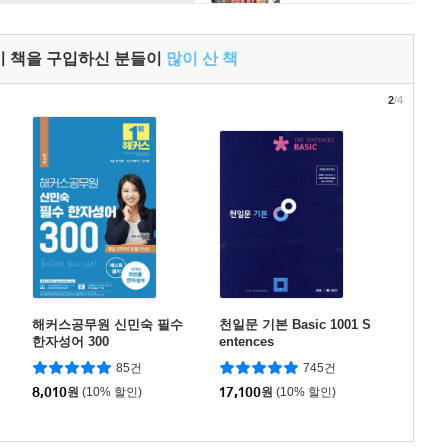
이 책을 구입하신 분들이
많이 산 책
2
/4
해커스공무원 신민숙 필수
천일문 기본 Basic 1001 S
한자성어 300
entences
85건
745건
8,010
원
(10% 할인)
17,100
원
(10% 할인)