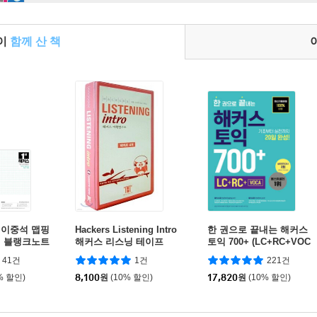
들이
함께 산 책
 이중석 맵핑
Hackers Listening Intro
한 권으로 끝내는 해커스
원 블랭크노트
해커스 리스닝 테이프
토익 700+ (LC+RC+VOC
A)
41건
1건
221건
% 할인)
8,100
원
(10% 할인)
17,820
원
(10% 할인)