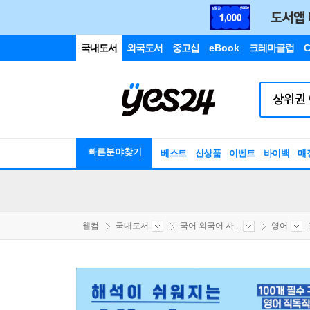
국내도서
외국도서
중고샵
eBook
크레마클럽
C
빠른분야찾기
베스트
신상품
이벤트
바이백
매
웰컴
국내도서
국어 외국어 사...
영어