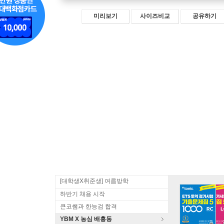
미리보기
사이즈비교
공유하기
[대학생X취준생] 여름방학
하반기 채용 시작
큰코쌤과 한능검 합격
YBM X 농심 배홍동