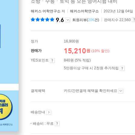
소방ㆍ수능ㆍ토익 등 모든 영어시험 대비
해커스 어학연구소
저
해커스어학연구소
2023년 12월 04일
9.6
회원리뷰(
206
건)
판매지수 22,560
정가
16,900원
15,210
원
판매가
(10% 할인)
YES포인트
840원 (5% 적립)
5만원이상 구매 시 2천원 추가적립
결제혜택
카드/간편결제 혜택을 확인하세요
배송안내
배송비 : 무료