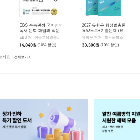
EBS 수능완성 국어영역
2027 유휘운 행정법총론
독서·문학·화법과 작문
요약노트+기출문제 (요.
(2026년)
플.)
비상교육
EBS 저
한국교육방송공사
유휘운 편저
모두공북스
|
|
|
14,040
원
(10% 할인)
33,300
원
(10% 할인)
보세요.
전체보기