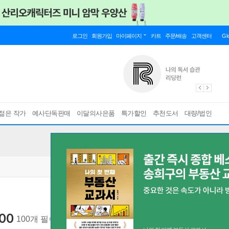
로그인
회원가입
마이페이지
카트
주문/배송
고객센터
Gl
젊은 작가
예사단독판매
이달의사은품
특가할인
추천도서
대량/법인
00
100개 필수구문으로 영어 직독직해ㅣ공무원ㆍ경찰ㆍ