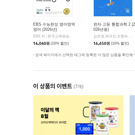
EBS 수능완성 영어영역
완자 고등 통합과학 2 (2
영어 (2026년)
026년용)
EBS 저
한국교육방송공사
김은경,채규선,조향숙 등저
|
14,040
원
(10% 할인)
16,650
원
(10% 할인)
검색 페이지에서 선택된 태그에 등록된 더 많은 상품을 확인해 
이 상품의 이벤트
(7개)