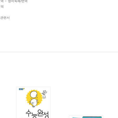
번역
영어독해/번역
번역
유학관련서