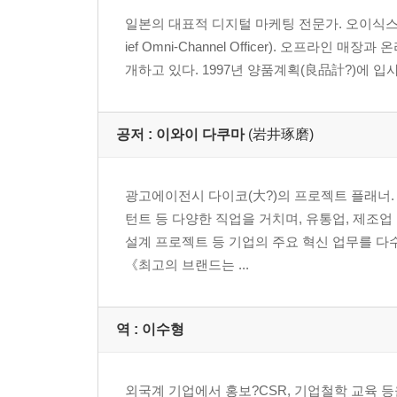
*홀푸드마켓 - 온·오프라인 경계를 없애 관리하다
일본의 대표적 디지털 마케팅 전문가. 오이식스 라 다이
06 택시 업계의 채널 전쟁 : 온라인이란 날개를 달다
ief Omni-Channel Officer). 오프
*우버 vs 택시 - e커머스 물결이 밀려온다
개하고 있다. 1997년 양품계획(良品計?)에 입사해
3장 팔지 말고, 연결하라!
07 디지털 시대, 마음을 얻는 채널 전략
공저 :
이와이 다쿠마
(岩井琢磨)
08 ‘옴니 채널’이란 무엇인가
09 더 이상 공간에 얽매이지 마라
광고에이전시 다이코(大?)의 프로젝트 플래너. 
4장 경험을 디자인한다
턴트 등 다양한 직업을 거치며, 유통업, 제조
10 채널 설계는 어떤 관점에서 이루어지는가
설계 프로젝트 등 기업의 주요 혁신 업무를 다
11 이전에 없던 경험을 제공하라
《최고의 브랜드는 ...
*더멜트 - 새로운 기술로 가장 맛있는 샌드위치를 
*디퍼런스 - 자신의 스타일에 맞게 자유롭고 즐겁게
*와비파커 - 안경을 미리 사용해보고 구매한다
역 :
이수형
5장 무인양품이 연결되는 법
외국계 기업에서 홍보?CSR, 기업철학 교육 