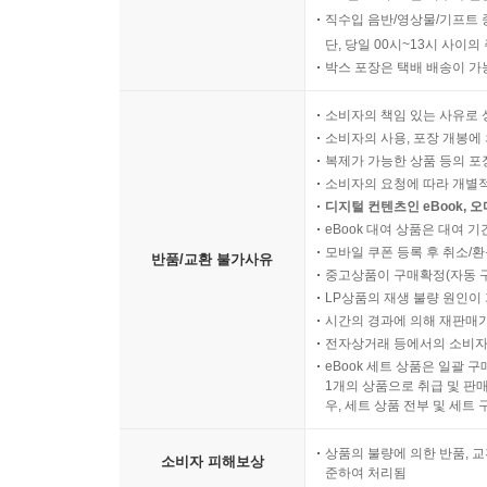
직수입 음반/영상물/기프트 
단, 당일 00시~13시 사이
박스 포장은 택배 배송이 가
소비자의 책임 있는 사유로 
소비자의 사용, 포장 개봉에 
복제가 가능한 상품 등의 포장을 
소비자의 요청에 따라 개별
디지털 컨텐츠인 eBook, 
eBook 대여 상품은 대여 기
모바일 쿠폰 등록 후 취소/환
반품/교환 불가사유
중고상품이 구매확정(자동 
LP상품의 재생 불량 원인이 기
시간의 경과에 의해 재판매가
전자상거래 등에서의 소비자
eBook 세트 상품은 일괄 
1개의 상품으로 취급 및 판매
우, 세트 상품 전부 및 세트
상품의 불량에 의한 반품, 교
소비자 피해보상
준하여 처리됨