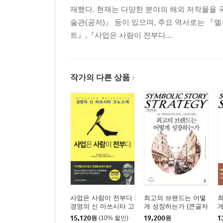
12 고객이 팬이 되는 전략
재했다. 현재는 다양한 분야의 해외 저작물을 
13 연결에 관한 5가지 교훈
술관(공저)』 등이 있으며, 주요 역서로는 『
14 좋은 앱은 미디어가 된다
트』,『사업은 사람이 전부다...
6장 연결이 가격, 경험, 상품을 바꾼다
15 마케팅 자체가 바뀌는 혁명은 일어날까
작가의 다른 상품
16 모든 변화의 시작점, 채널
17 채널을 고객과 연결되는 장소로 바꾼다
18 판매 전략에서 배송 방법까지 바꾼다
*오이식스 - 처음부터 쇼핑 카트에 채소를 넣어두는
*MUJI 여유 배송 - 배송이 늦는 대신 마일리지를 
19 오직 고객만을 위한 가격이 된다
*아마존북스 - 압도적으로 대우가 다른 가격 전략
*이키나리 스테이크 - 차별하지 않는 우대 전략
20 접점은 상품마저 바꾼다
*아마존 PB - 점유율과 카테고리를 모두 늘리다
사업은 사람이 전부다 :
최고의 브랜드는 어떻
경영의 신 마쓰시타 고
게 성장하는가 (큰글자
*MUJI 슈퍼 C등급 상품 - 사라진 상품을 새로운
노스케
도서)
15,120
원
(10% 할인)
19,200
원
1