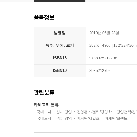
품목정보
발행일
2019년 05월 23일
쪽수, 무게, 크기
252쪽 | 480g | 152*224*20
ISBN13
9788935212798
ISBN10
8935212792
관련분류
카테고리 분류
국내도서
경제 경영
경영관리/전략/경영학
경영전략/경
국내도서
경제 경영
마케팅/세일즈
마케팅/브랜드