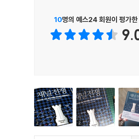
예를 들어, 육아 중인 사람은 어떤 책을 사서 실제
상의 선택 데이터만이 아니라 킨들이나 아마존북스의
3. 사용: 고객이 제품을 사용할 때 사용 데이
10
명의 예스24 회원이 평가한
파악할 수 있다.
자체적으로 상품을 만들어 제안하라.
제아무리 아마존이라 해도 단지 ‘책(상품)’을 파는 
9.
임의의 리뷰 데이터를 보는’ 것뿐이다. 그러나 킨들
단순히 온라인에서 오프라인으로, 혹은 그 반대로
의 모든 과정에 관여할 수 있다. 결국 킨들을 통해 
간과해서는 안 된다. 특히 새롭게 떠오른 소비자, 
사실을 보여준다. 그들이 제품을 구매할 때 주목하는
--- pp.198-199
세계 선두에 있는 기업들이 고객과 연결되기 위해
것이다.
고객과 연결될 때
판매 방식, 가격, 상품까지 달라진다!
결국 기업이 잊지 말아야 할 것은 고객과의 연결이다
이뤄진다. 그리고 이 마케팅 요소 자체의 변혁이
시프트 전략이 바로 ‘온라인을 기점으로 오프라인
2
2
2
이루는’ 전략이다. 이 채널 시프트 전략을 이해하는
진행되는 변화의 속도는 따라가기 힘들어 보인다. 