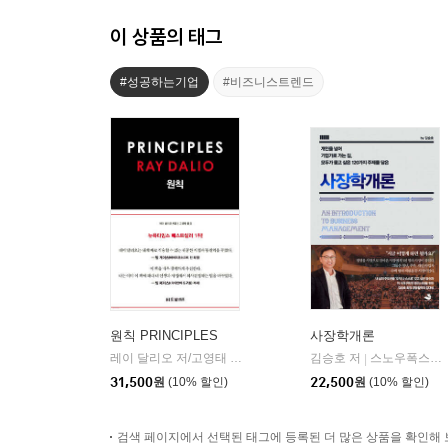
이 상품의 태그
#성공하는기업
#비즈니스트렌드
원칙 PRINCIPLES
사장학개론
레이 달리오 저/고영태 역
한빛비즈
김승호 저
스노우폭스북스
|
|
31,500
원
(10% 할인)
22,500
원
(10% 할인)
검색 페이지에서 선택된 태그에 등록된 더 많은 상품을 확인해 