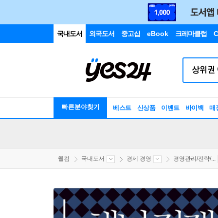
국내도서
외국도서
중고샵
eBook
크레마클럽
C
빠른분야찾기
베스트
신상품
이벤트
바이백
매
웰컴
국내도서
경제 경영
경영관리/전략/...