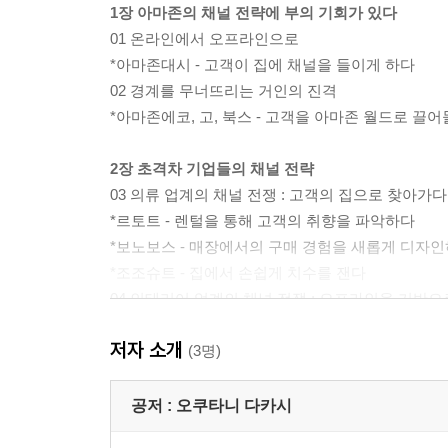
1장 아마존의 채널 전략에 부의 기회가 있다
01 온라인에서 오프라인으로
*아마존대시 - 고객이 집에 채널을 들이게 하다
02 경계를 무너뜨리는 거인의 진격
*아마존에코, 고, 북스 - 고객을 아마존 월드로 끌
2장 초격차 기업들의 채널 전략
03 의류 업계의 채널 전쟁 : 고객의 집으로 찾아가다
*르토트 - 렌털을 통해 고객의 취향을 파악하다
*보노보스 - 매장에서의 구매 경험을 새롭게 디자
*조조슈트 - 집에서 손쉽게 치수를 잰다
04 인테리어 업계의 채널 전쟁 : 오프라인을 기반
*니토리 빈손 쇼핑 - 팔리는 제품이 아닌 ‘어떤’ 고객
저자 소개
*이케아 플레이스 - 고객의 집을 쇼룸화하다
(3명)
05 식품 업계의 채널 전쟁 : 라이프 스타일에 큰 영
*아마존프레시 - 고객의 라이프 스타일을 손에 넣다
공저 :
오쿠타니 다카시
*홀푸드 위드 인스타카트 - 아마존은 왜 슈퍼마켓을