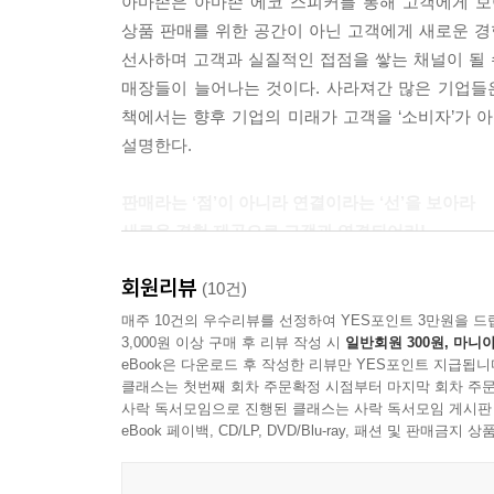
아마존은 아마존 에코 스피커를 통해 고객에게 보
오프라인에서 온라인으로 옮기는 것만으로는 가치가 
상품 판매를 위한 공간이 아닌 고객에게 새로운 
비스로 구현하기 위해 자사의 채널을 적절하게 조합
선사하며 고객과 실질적인 접점을 쌓는 채널이 될 
수 있는 법이다. --- p.123
매장들이 늘어나는 것이다. 사라져간 많은 기업들
책에서는 향후 기업의 미래가 고객을 ‘소비자’가 아
와비파커는 온라인에 기반을 둔 기업이지만, 고객이
설명한다.
서 철저한 경험 중심의 채널 설계로, 고객이 매장을
경을 써볼 수 있는 서비스다.
판매라는 ‘점’이 아니라 연결이라는 ‘선’을 보아라
우선 웹사이트에서 간단한 설문에 답을 하면, 와비
새로운 경험 제공으로 고객과 연결되어라!
기간 자유로이 사용해볼 수 있다. 안경은 사람의 인
와비파커는 고객에게 안경 샘플을 무료로 보냄으로써 
들어본다. 여기서 와비파커는 샘플 안경을 끼고 찍은
회원리뷰
전문 재단사가 고객의 치수를 직접 재는 특별한 ‘
(10건)
파커에게도 조언을 들을 수 있다.
방법을 고민했기 때문이다. 이 책의 저자들은 기업
매주 10건의 우수리뷰를 선정하여 YES포인트 3만원을 드
그중 하나를 최종적으로 선택하고 나서 온라인 스토
3,000원 이상 구매 후 리뷰 작성 시
일반회원 300원, 마니아
강조한다. 그렇다면 어떻게 고객과 연결될 수 있을
운 안경이 배달된다.
eBook은 다운로드 후 작성한 리뷰만 YES포인트 지급됩니
와비파커의 채널 설계는 구매 행동 과정을 ‘선택 → 구매
클래스는 첫번째 회차 주문확정 시점부터 마지막 회차 주문
1. 선택: 고객이 찾아오기를 마냥 기다려서는 안 
사락 독서모임으로 진행된 클래스는 사락 독서모임 게시판
고객은 온라인과 오프라인을 따로 선택해 구매하는 
eBook 페이백, CD/LP, DVD/Blu-ray, 패션 및 판매금
킨들은 단지 전자책 단말기가 아니라, 아마존이 고객
마존은 고객이 ‘어떤 책을 사는지’에 그치지 않고 ‘
2. 구매: 차별화된 구매 경험 제공이 중요하다. 