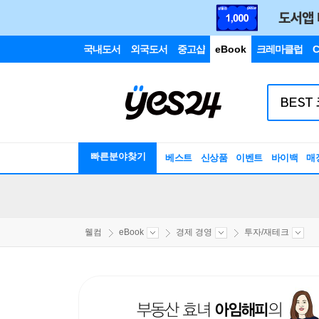
국내도서
외국도서
중고샵
eBook
크레마클럽
C
빠른분야찾기
베스트
신상품
이벤트
바이백
매
웰컴
eBook
경제 경영
투자/재테크