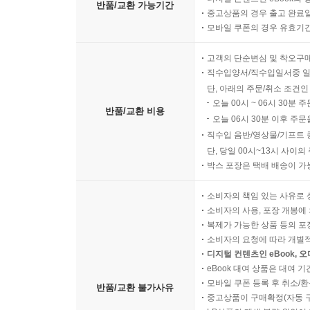
반품/교환 가능기간
중고상품의 경우 출고 완료일
모바일 쿠폰의 경우 유효기간(
고객의 단순변심 및 착오구
직수입양서/직수입일서중 일
단, 아래의 주문/취소 조건인
오늘 00시 ~ 06시 30분 
반품/교환 비용
오늘 06시 30분 이후 주문
직수입 음반/영상물/기프트 
단, 당일 00시~13시 사이
박스 포장은 택배 배송이 가
소비자의 책임 있는 사유로 
소비자의 사용, 포장 개봉에 
복제가 가능한 상품 등의 포장을 
소비자의 요청에 따라 개별
디지털 컨텐츠인 eBook, 
eBook 대여 상품은 대여 기
모바일 쿠폰 등록 후 취소/환
반품/교환 불가사유
중고상품이 구매확정(자동 