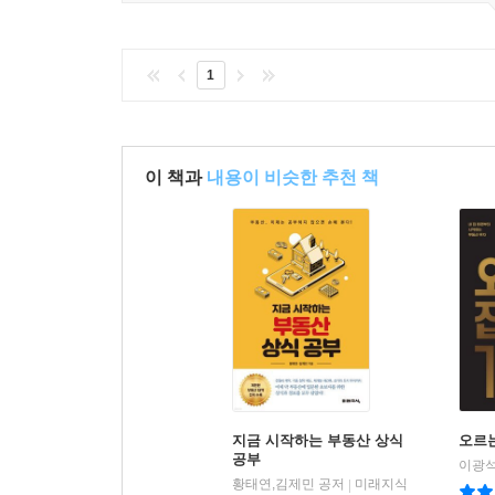
1
이 책과
내용이 비슷한 추천 책
지금 시작하는 부동산 상식
오르
공부
이광석
황태연,김제민 공저
미래지식
|