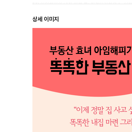
5장 아임해피의 내집 마련 톡: 징검다리하우스, 이
[알돈신잡] 2019년 서울/수도권 분양 계획
상세 이미지
Part 2 부동산 투자의 추월차선
1장 어떡하지? 내일 당장 집 팔아야 해!
[알돈신잡] 나에게 딱 맞는 실거주 아파트 찾기
2장 전업맘, 경매에 푹 빠지다
[알돈신잡] 경매, 한번만 해보면 누구나 할 수 있다
3장 경매와 공매를 한번에 경험하다
[알돈신잡] 경매와 공매 과정 한눈에 보기
4장 전세가 하나도 없었다?
[알돈신잡] 부동산 빅데이터: 매도·매수우위지수
5장 급매를 놓치지 않으려면
[알돈신잡] 급매란 무엇인가?
6장 하락장에 부의 추월차선이 있다!
[알돈신잡] 부동산 정책과 아파트 가격 추이