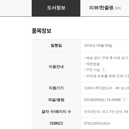
부동산 효녀 아임해피의 똑똑한 부동산 투자 (개
도서정보
리뷰/한줄평
(5/6)
품목정보
발행일
2019년 04월 09일
배송 없이 구매 후 바로 읽
제한없음
이용안내
TTS 가능
저작권 보호를 위해 인쇄 기
지원기기
크레마 /PC(윈도우 - 4K 모
파일/용량
EPUB(DRM) | 76.65MB
글자 수/페이지 수
약 8.8만자, 약 2.7만 단어, A
ISBN13
9791185541914