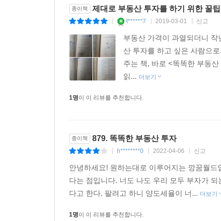
제대로 부동산 투자를 하기 위한 꿀팁
종이책
t******7
2019-03-01
신고
|
|
|
대폭 바뀐 부동산 정책과 부동산의 미래, 그리고 나
부동산 가격이 과열되더니 작년
산 투자를 하고 싶은 사람으로
문재인 정부의 2017년 8.2대책과 2018년 9.13
주는 책, 바로 <똑똑한 부동산 
정부는 주택 투기수요의 유입을 막고 실수요자를
읽...
더보기
지정하고, 민간택지 분양가상한제 적용 요건을 개
또 양도소득세와 종부세를 강화하고, 다주택자의 임
1명
이 이 리뷰를 추천합니다.
한편 공공택지, 공적임대를 확대하고 3기 신도시 
청약제도는 잘 살펴서 도전할 만하다.
879. 똑똑한 부동산 투자
종이책
이처럼 부동산 정책을 꼼꼼히 살펴본 후, 과거의 
h********0
2022-04-06
신고
|
|
|
속에서 내집 마련을 하고자 하는 이들은 물론 투자자
안녕하세요! 원하는대로 이루어지는 깡꿈월드입니
다는 점입니다. 너도 나도 우리 모두 부자가 되는
다고 한다. 팔려고 하니 양도세율이 너...
더보기
1명
이 이 리뷰를 추천합니다.