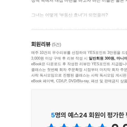
정책 속에서 내집 마련을 하고자 하는 이들은 물론 
그녀는 어떻게 ‘부동산 효녀’가 되었을까?
저자가 처음 부동산에 관심을 갖게 된 것은 신혼집을
부모님의 집이 경매로 넘어가기 직전에 매매를 하면서
회원리뷰
중에 ‘경매’를 알게 됐다.
(5건)
부모님 집을 구해주고 나서 바로 경매 공부를 시
매주 10건의 우수리뷰를 선정하여 YES포인트 3만원을 드
3,000원 이상 구매 후 리뷰 작성 시
일반회원 300원, 마니아
열심히 공부하고 현장조사에 힘을 쏟았다. 경매법
eBook은 다운로드 후 작성한 리뷰만 YES포인트 지급됩니
어느 정도 쌓이고 나서는, 부동산 시장의 흐름에 따
클래스는 첫번째 회차 주문확정 시점부터 마지막 회차 주문
그사이 부모님이 새 아파트를 마련하는 데 도움을
사락 독서모임으로 진행된 클래스는 사락 독서모임 게시판
언니에게 부동산 재테크 방법을 전수했다. 지인들에
eBook 페이백, CD/LP, DVD/Blu-ray, 패션 및 판매금
“효녀네. 부동산 효녀가 여기 있네.”
부동산 전문가인 저자가 ‘부동산 효녀’라는 별칭을 
부동산 투자의 추월차선에 올라타다
5
명의 예스24 회원이 평가한
“부동산 공부를 계속 하다 보면, 시장의 흐름이 