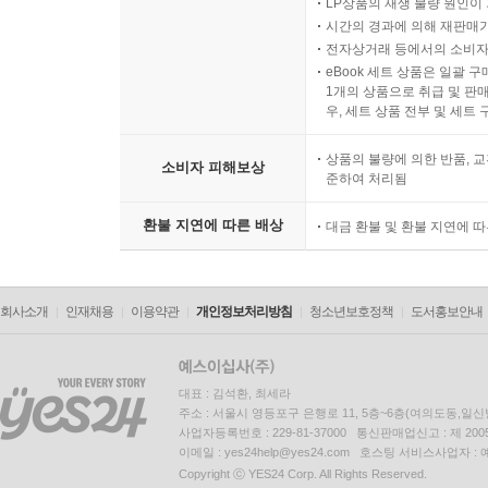
LP상품의 재생 불량 원인이 기
시간의 경과에 의해 재판매가
전자상거래 등에서의 소비자
eBook 세트 상품은 일괄 
1개의 상품으로 취급 및 판매
우, 세트 상품 전부 및 세트
상품의 불량에 의한 반품, 교
소비자 피해보상
준하여 처리됨
환불 지연에 따른 배상
대금 환불 및 환불 지연에 
회사소개
인재채용
이용약관
개인정보처리방침
청소년보호정책
도서홍보안내
대표 : 김석환, 최세라
주소 : 서울시 영등포구 은행로 11, 5층~6층(여의도동,일신
사업자등록번호 : 229-81-37000 통신판매업신고 : 제 200
이메일 : yes24help@yes24.com 호스팅 서비스사업자 :
Copyright ⓒ YES24 Corp. All Rights Reserved.