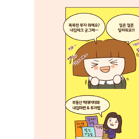
7장 누구나 꿈꾸는 서울에서 내 집 갖기
Part 3 부동산과 친해지기
1장 매일, 매주, 매월 체크! 부동산 정보
[알돈신잡] 손쉽고 유용한 부동산 앱
2장 지도를 보면 돈이 보인다
3장 부동산에서 사람과 돈이 모이는 힘[알돈신잡] 
[알돈신잡] 문재인 정부의 부동산 공급 정책 3기 신
[알돈신잡] 학군과 학원가
4장 똑똑한 부동산 현장조사 팁
[알돈신잡] 아파트 현장조사 TIP
Part 4 똑똑한 내집 마련과 투자
1장 부동산 계약서 쓰기의 기본
2장 주택 구입에 대출 전략은 필수다