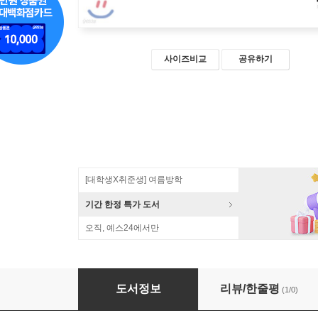
사이즈비교
공유하기
[대학생X취준생] 여름방학
기간 한정 특가 도서
오직, 예스24에서만
백견불여일타 HTML5&CSS3
도서정보
리뷰/한줄평
(1/0)