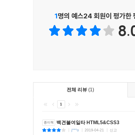
함께 공부할 수 있는 백견불여일타 카페! cafe.naver.com
백견불여일타 독자라면 누구나 가입하여 질문하고 정
1
명의 예스24 회원이 평가한
8.
“이 책은 독특하게 1장에서 프로젝트가 등장하
CSS로 디자인을 이렇게 하는구나 하고 감이 팍 
_베타리더 김용희(대학생 3학년)
“양용석 저자는 제가 웹 디자인을 쉽게 배울 수 있
충분히 경쟁력을 가질 만합니다.”
_베타리더 이용수(프론트엔드 디자이너 5년차)
_편집자 코멘트
전체 리뷰
(1)
많은 책들이 HelloWorld 수준의 예제로 시작
1
지루한 설명이 이어집니다. 이것이 우리가 보는 전
끝까지 학습하여 완주할 수 있게 하는 힘이 어디
예제를 넣기로 하되, 하나하나 따라 하며 완성할
백견불여일타 HTML5&CSS3
종이책
홍보용 홈페이지로 사용해도 손색이 없습니다. 이 
j***o
2019-04-21
신고
|
|
|