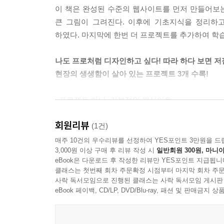
이 책은 완성된 수준의 웹사이트를 먼저 만들어보는
큰 그림이 그려진다. 이후에 기초지식을 정리하
하였다. 마지막에 한번 더 프로젝트를 추가하여 학
나도 프로처럼 디자인하고 싶다! 따라 하다 보면 저
현장의 생생함이 살아 있는 프로젝트 3개 수록!
_프로젝트 하나, 기본적인 웹사이트
1장에서 가장 기본적인 웹사이트를 만들어본다. 메뉴
회원리뷰
있다.
(1건)
_프로젝트 둘, 싱글 페이지 기반의 웹사이트
매주 10건의 우수리뷰를 선정하여 YES포인트 3만원을 드
3,000원 이상 구매 후 리뷰 작성 시
일반회원 300원, 마니아
10장에서는 요즘 유행하는 싱글 페이지 기반의 
eBook은 다운로드 후 작성한 리뷰만 YES포인트 지급됩니
포트폴리오 웹사이트로 사용해도 될 수준이다.
클래스는 첫번째 회차 주문확정 시점부터 마지막 회차 주문
_프로젝트 셋, 멀티 페이지 기반의 웹사이트
사락 독서모임으로 진행된 클래스는 사락 독서모임 게시판
역시 10장에서 다룬다. 쇼핑몰이나 기업형 웹사이
eBook 페이백, CD/LP, DVD/Blu-ray, 패션 및 판매금
기술 등을 사용하며 서버 기반으로 동작하는 방법까