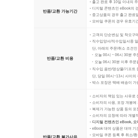
출고 완료 후 10일 이내의 
디지털 콘텐츠인 eBook의 
반품/교환 가능기간
중고상품의 경우 출고 완료일
모바일 쿠폰의 경우 유효기간(
고객의 단순변심 및 착오구
직수입양서/직수입일서중 일
단, 아래의 주문/취소 조건인
오늘 00시 ~ 06시 30분 
반품/교환 비용
오늘 06시 30분 이후 주문
직수입 음반/영상물/기프트 
단, 당일 00시~13시 사이
박스 포장은 택배 배송이 가
소비자의 책임 있는 사유로 
소비자의 사용, 포장 개봉에 
복제가 가능한 상품 등의 포장을 
소비자의 요청에 따라 개별
디지털 컨텐츠인 eBook, 
eBook 대여 상품은 대여 기
모바일 쿠폰 등록 후 취소/환
반품/교환 불가사유