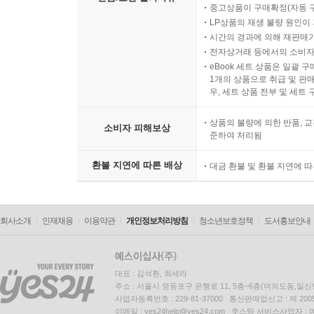
중고상품이 구매확정(자동 
LP상품의 재생 불량 원인이 기
시간의 경과에 의해 재판매가
전자상거래 등에서의 소비자
eBook 세트 상품은 일괄 
1개의 상품으로 취급 및 판매
우, 세트 상품 전부 및 세트
상품의 불량에 의한 반품, 교
소비자 피해보상
준하여 처리됨
환불 지연에 따른 배상
대금 환불 및 환불 지연에 
회사소개
인재채용
이용약관
개인정보처리방침
청소년보호정책
도서홍보안내
대표 : 김석환, 최세라
주소 : 서울시 영등포구 은행로 11, 5층~6층(여의도동,일신
사업자등록번호 : 229-81-37000 통신판매업신고 : 제 200
이메일 : yes24help@yes24.com 호스팅 서비스사업자 :