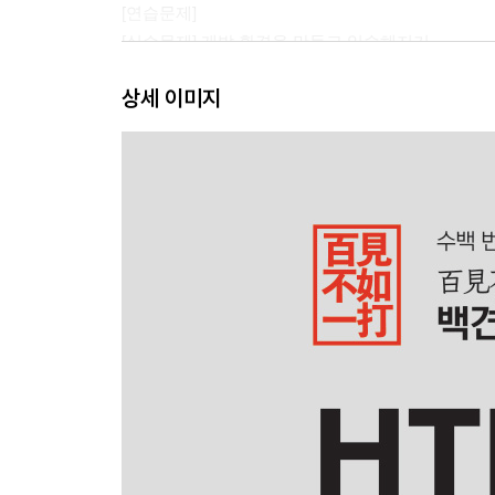
[연습문제]
[실습문제] 개발 환경을 만들고 익숙해지기
상세 이미지
2장 HTML5의 기초
2.1 DocType
2.2 XHTML1.0과 HTML5의 차이점
2.3 HTML5에서 사라진 태그
2.4 HTML5에서 추가된 태그
2.5 HTML5 멀티미디어 태그
2.6 canvas와 SVG
2.7 HTML5에서 추가된 form 관련 태그들
[연습문제]
[실습문제] HTML5 문서 구성 및 form 작성 실습
3장 CSS3 기초
3.1 선택자
3.2 선택자 적용 방법