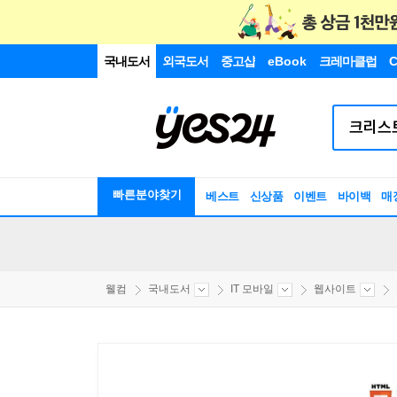
국내도서
외국도서
중고샵
eBook
크레마클럽
C
빠른분야찾기
베스트
신상품
이벤트
바이백
매
웰컴
국내도서
IT 모바일
웹사이트