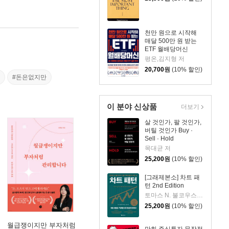
천만 원으로 시작해
매달 500만 원 받는
ETF 월배당머신
평온,김지형 저
20,700
원
(10% 할인)
#돈은없지만
이 분야 신상품
더보기
살 것인가, 팔 것인가,
버틸 것인가 Buy ·
Sell · Hold
목대균 저
25,200
원
(10% 할인)
[그래제본소] 차트 패
턴 2nd Edition
토마스 N. 불코우스키 저/송미리 역
25,200
원
(10% 할인)
월급쟁이지만 부자처럼