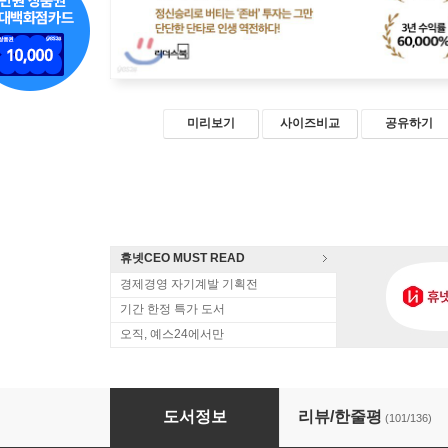
미리보기
사이즈비교
공유하기
휴넷CEO MUST READ
경제경영 자기계발 기획전
기간 한정 특가 도서
오직, 예스24에서만
나의 월급 독립 프로젝트
도서정보
리뷰/한줄평
(101/136)