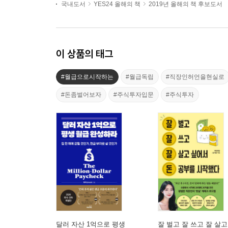
국내도서
YES24 올해의 책
2019년 올해의 책 후보도서
이 상품의 태그
#월급으로시작하는
#월급독립
#직장인허언을현실로
#돈좀벌어보자
#주식투자입문
#주식투자
달러 자산 1억으로 평생
잘 벌고 잘 쓰고 잘 살고