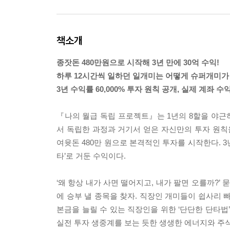
책소개
종잣돈 480만원으로 시작해 3년 만에 30억 수익!
하루 12시간씩 일하던 일개미는 어떻게 슈퍼개미가
3년 수익률 60,000% 투자 원칙 공개, 실제 계좌 수
『나의 월급 독립 프로젝트』는 1년의 8할을 야근하
서 독립한 과정과 거기서 얻은 자신만의 투자 원칙
여윳돈 480만 원으로 본격적인 투자를 시작한다. 3년
타’로 거둔 수익이다.
‘왜 항상 내가 사면 떨어지고, 내가 팔면 오를까?’ 
에 승부 낼 종목을 찾자. 직장인 개미들이 쉽사리 
본금을 늘릴 수 있는 직장인을 위한 ‘단단한 단타법
실전 투자 생중계를 보는 듯한 생생한 에너지와 주