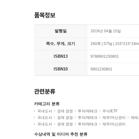
품목정보
발행일
2019년 04월 15일
쪽수, 무게, 크기
260쪽 | 575g | 153*215*19
ISBN13
9788901230801
ISBN10
8901230801
관련분류
카테고리 분류
국내도서
경제 경영
투자/재테크
주식/ETF
국내도서
경제 경영
투자/재테크
재무/자산관리
재테
국내도서
경제 경영
투자/재테크
재무/자산관리
수상내역 및 미디어 추천 분류