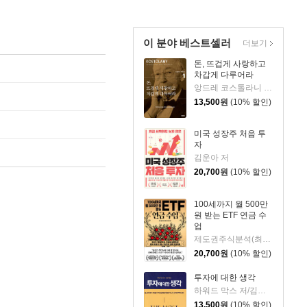
이 분야 베스트셀러
더보기
돈, 뜨겁게 사랑하고
차갑게 다루어라
앙드레 코스톨라니 저/한윤진 역
13,500
원
(10% 할인)
미국 성장주 처음 투
자
김운아 저
20,700
원
(10% 할인)
100세까지 월 500만
원 받는 ETF 연금 수
업
제도권주식분석(최기원) 저
20,700
원
(10% 할인)
투자에 대한 생각
하워드 막스 저/김경미 역
13,500
원
(10% 할인)