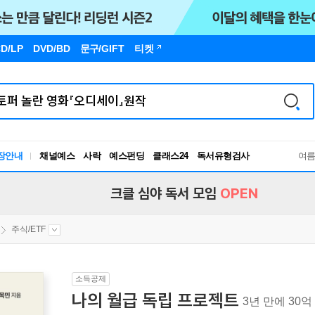
D/LP
DVD/BD
문구
/GIFT
티켓
장안내
채널예스
사락
예스펀딩
클래스24
독서유형검사
여
RBTI Lab
독서유형검사
크클 심야 독서 모임
OPEN
주식/ETF
소득공제
나의 월급 독립 프로젝트
3년 만에 30