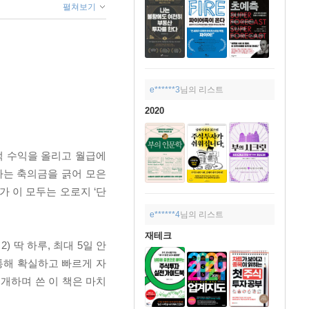
펼쳐보기
e******3
님의 리스트
2020
억 수익을 올리고 월급에
자는 축의금을 긁어 모은
가 이 모두는 오로지 ‘단
e******4
님의 리스트
재테크
) 딱 하루, 최대 5일 안
통해 확실하고 빠르게 자
개하며 쓴 이 책은 마치