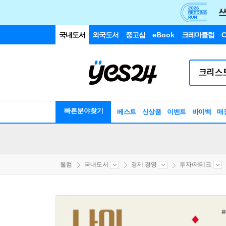
국내도서
외국도서
중고샵
eBook
크레마클럽
C
빠른분야찾기
베스트
신상품
이벤트
바이백
매
웰컴
국내도서
경제 경영
투자/재테크