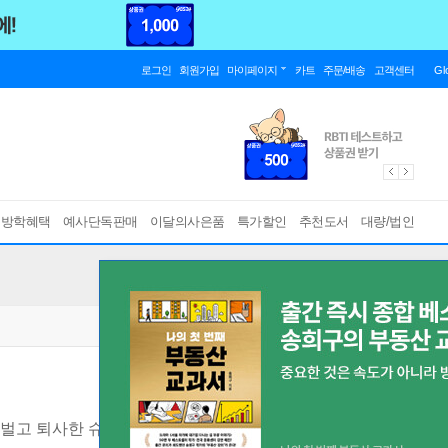
로그인
회원가입
마이페이지
카트
주문/배송
고객센터
Gl
름방학혜택
예사단독판매
이달의사은품
특가할인
추천도서
대량/법인
억 벌고 퇴사한 슈퍼개미의 실전 주식투자 생중계