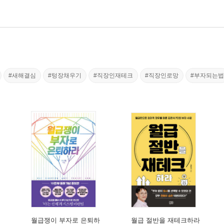
#새해결심
#텅장채우기
#직장인재테크
#직장인로망
#부자되는법
월급쟁이 부자로 은퇴하
월급 절반을 재테크하라