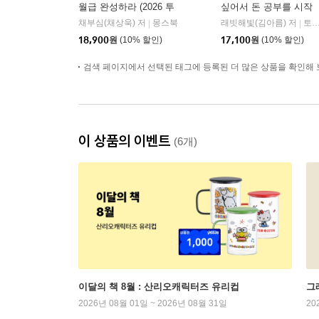
월급 완성하라 (2026 투
싶어서 돈 공부를 시작
자 전략 특별판)
했다
채부심(채상욱) 저
몽스북
래빗해빛(김아름) 저
토네이도
|
|
18,900
원
(10% 할인)
17,100
원
(10% 할인)
검색 페이지에서 선택된 태그에 등록된 더 많은 상품을 확인해 
이 상품의 이벤트
(6개)
이달의 책 8월 : 산리오캐릭터즈 유리컵
그래
2026년 08월 01일 ~ 2026년 08월 31일
20