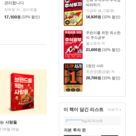
만화 주식투자 무작정
관리합니다
따라하기
전하정 저
경이로움
|
이금희 글,그림/윤재수 원작
17,100
원
(10% 할인)
16,920
원
(10% 할인)
주린이를 위한 최소한
의 주식공부
불스토리 저
21,600
원
(10% 할인)
1등만 사라
최윤영(황금별) 저
20,700
원
(10% 할인)
이 책이 담긴
리스트
더보기
t**********s
님의 리스트
찍는 사람들
년 08월 06일
자본 투자 돈