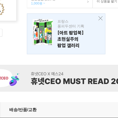
이 상품을 팔기
1,000원 ~
프랑스
퐁피두센터 기획
[아트 팝업북]
초현실주의
팝업 갤러리
배송/반품/교환