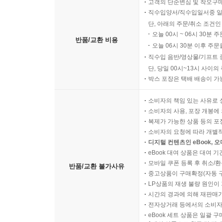
고객의 단순변심 및 착오구
직수입양서/직수입일서중 일
단, 아래의 주문/취소 조건인
오늘 00시 ~ 06시 30분 
반품/교환 비용
오늘 06시 30분 이후 주문
직수입 음반/영상물/기프트 
단, 당일 00시~13시 사이
박스 포장은 택배 배송이 가
소비자의 책임 있는 사유로 
소비자의 사용, 포장 개봉에 
복제가 가능한 상품 등의 포장을 
소비자의 요청에 따라 개별
디지털 컨텐츠인 eBook, 
eBook 대여 상품은 대여 기
모바일 쿠폰 등록 후 취소/환
반품/교환 불가사유
중고상품이 구매확정(자동 
LP상품의 재생 불량 원인이 기
시간의 경과에 의해 재판매가
전자상거래 등에서의 소비자
eBook 세트 상품은 일괄 