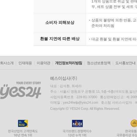
1개의 상품으로 취급 및 판매
우, 세트 상품 전부 및 세트
상품의 불량에 의한 반품, 교
소비자 피해보상
준하여 처리됨
환불 지연에 따른 배상
대금 환불 및 환불 지연에 
회사소개
인재채용
이용약관
개인정보처리방침
청소년보호정책
도서홍보안내
대표 : 김석환, 최세라
주소 : 서울시 영등포구 은행로 11, 5층~6층(여의도동,일신
사업자등록번호 : 229-81-37000 통신판매업신고 : 제 200
이메일 : yes24help@yes24.com 호스팅 서비스사업자 :
Copyright ⓒ YES24 Corp. All Rights Reserved.