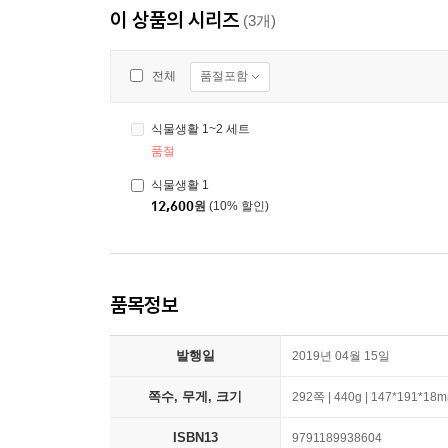
이 상품의 시리즈
(3개)
품절포함
전체
식물생활 1~2 세트
품절
식물생활 1
12,600
원
(10% 할인)
품목정보
발행일
2019년 04월 15일
쪽수, 무게, 크기
292쪽 | 440g | 147*191*18
ISBN13
9791189938604