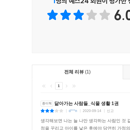
1
명의 예스24 회원이 평가한
없어 식물을 돌보지 못했던 어느 날, 축 늘어져 있
6.
운동도 못 하고 집 안 정리도 못한 자신의 일상까지
지침 같다’는 작은 깨달음을 얻는다.
식물과 함께 살아가는 사람들과 그들의 반려식물을
있는 만화 『식물생활』. 그래서인지 이 책을 읽고
지금 자연의 초록빛이 그립다면 이 책을 펼쳐보는 것
전체 리뷰
(1)
1
닮아가는 사람들_식물 생활 1권
종이책
d***n
2020-09-14
신고
|
|
|
생각해보면 나는 늘 나만 생각하는 사람인 것 
정을 꾸리고 아이를 낳은 후에야 당연히 가정의