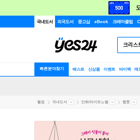
국내도서
외국도서
중고샵
eBook
크레마클럽
C
빠른분야찾기
베스트
신상품
이벤트
바이백
매
웰컴
국내도서
만화/라이트노벨
웹툰