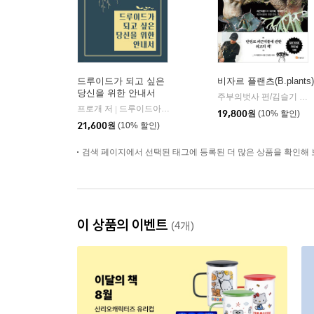
드루이드가 되고 싶은
비자르 플랜츠(B.plants)
당신을 위한 안내서
주부의벗사 편/김슬기 역/안봉환 감수
프로개 저
드루이드아일랜드
|
19,800
원
(10% 할인)
21,600
원
(10% 할인)
검색 페이지에서 선택된 태그에 등록된 더 많은 상품을 확인해 
이 상품의 이벤트
(4개)