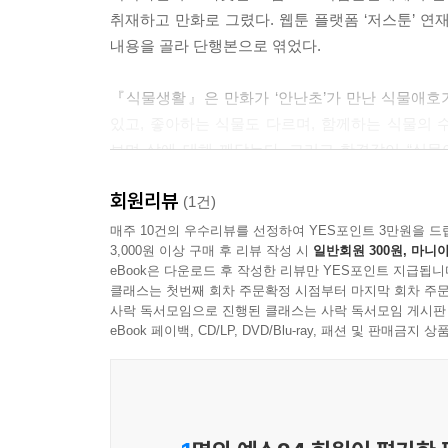
취재하고 만화로 그렸다. 웹툰 플랫폼 ‘저스툰’ 
내용을 골라 단행본으로 엮었다.
『식물생활』은 만화가 ‘안난초’가 만난 식물애호가
있고, 좋아하는 식물도 다르며, 함께하는 식물의 
보며 삶에 대해 깨닫는다. 그리고 한결같이 “식물
자신의 세계를 고요히 들여다보며 시간과 정성을 쏟
회원리뷰
(1건)
매일매일 들여다보면 어느새 바뀌어 있고 고요히 자
매주 10건의 우수리뷰를 선정하여 YES포인트 3만원을 드
3,000원 이상 구매 후 리뷰 작성 시
일반회원 300원, 마니아
그래서 식물들이 좋아
eBook은 다운로드 후 작성한 리뷰만 YES포인트 지급됩니
클래스는 첫번째 회차 주문확정 시점부터 마지막 회차 주문
『식물생활』은 식물에 대한 작가의 관심으로 시작
사락 독서모임으로 진행된 클래스는 사락 독서모임 게시판
이어진 인연은 가지를 뻗어나가듯 조용하지만 조금
eBook 페이백, CD/LP, DVD/Blu-ray, 패션 및 판매금
깊게 식물을 관찰하고 그려냈다. 『식물생활』에
그림을 들여다보고 있는 것만으로도 따스한 기운을 
『식물생활』 1권에서는 식물과 함께하는 삶이 무