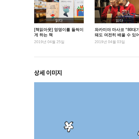
친구가 되는 데 나이는 상관없다
해외여행은 고정관념을 깰 수 있는 기회
읽다
읽다
3장. 82년의 인생이 나에게 알려준 것
[책읽아웃] 엉덩이를 들썩이
와카미야 마사코 “80대
게 하는 책
돼도 여전히 배울 수 있
호기심은 최대의 에너지
요”
2019년 04월 25일
2019년 04월 03일
처음부터 끝까지 순조로운 인생은 없어
기회는 언제 어떻게 올지 모른다
인생이라는 흐름에 저항하지 않기
스스로 배울 수 있는 힘, 그게 중요해
상세 이미지
누구도 정답은 알 수 없다
변화는 늘 있는 것, 두려워할 필요 없어
4장. 역시, 인생은 재미있어!
나이 들었다고 할 수 없는 일은 없다
인생은 코스요리 같은 것
사람은 평생 배워야 해
노인 초등학교를 권하는 이유