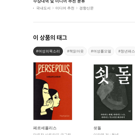
수상내역 및 미디어 추천 분류
국내도서
미디어 추천
경향신문
이 상품의 태그
#여성의목소리
#책읽아웃
#여성롤모델
#청년패스
페르세폴리스
쇳돌
마르잔 사트라피 글그림/박언주 역
휴머니스트
이라영 저
동녘