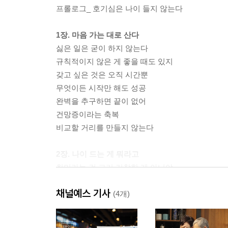
프롤로그_ 호기심은 나이 들지 않는다
1장. 마음 가는 대로 산다
싫은 일은 굳이 하지 않는다
규칙적이지 않은 게 좋을 때도 있지
갖고 싶은 것은 오직 시간뿐
무엇이든 시작만 해도 성공
완벽을 추구하면 끝이 없어
건망증이라는 축복
비교할 거리를 만들지 않는다
2장. 나이 드는 게 뭐라고
취미라는 건 그리 거창한 게 아니야
하고 싶은 게 있다면 일단 시작할 것
채널예스 기사
미지의 세계를 알아가는 즐거움
(4개)
취미로 연결된 사람들과의 만남
갈 곳이 없는 사람을 위한 특효약