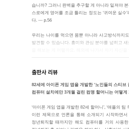
습니까? 그러니 완벽을 추구할 게 아니라 밑져야 
스로에게 영어를 조금 틀리는 정도는 ‘귀여운 실수
다. --- p.56
우리는 나이를 먹으면 몸뿐 아니라 사고방식까지도
발견할 수 있습니다. 흥미와 관심 분야를 넓히고 
을 해보는 게 어떨까요. 해외에 나가서 자기 자신을 
20대 전반의 몇 년 동안은 제 인생에서 가장 힘든 
출판사 리뷰
한 바람도 견뎌낼 수 있을 만큼 강해진 것 아닌가 
지 순조로운 인생이란 없습니다. 그러니 몇 번쯤 넘어져
82세에 아이폰 게임 앱을 개발한 ‘노인들의 스티브 
컴퓨터 설치에만 3개월 걸린 컴맹 할머니는 어떻게
‘자립’이라고 하면 일반적으로 ‘경제적인 독립’을 
기지 않는 것’이야말로 자립입니다. 어린아이라도 
‘아이폰 게임 앱을 개발한 82세 할머니’, ‘애플의 팀
할 수 있도록 도와주시기 바랍니다. --- p.151
이런 제목으로 언론을 통해 소개되기 시작하면서 
정년퇴직할 때까지만 해도 컴퓨터를 거의 사용한 
평균수명이 길어지는 흐름을 보면 자식이나 손주 세대