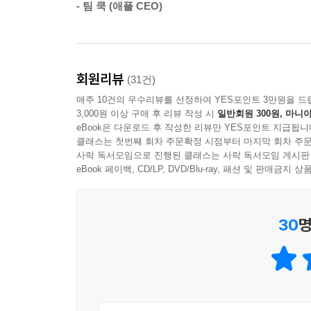
- 팀 쿡 (애플 CEO)
· ‘나는 나’라는 생각으로 뻔뻔해지기
건강을 위해 지나치게 식단을 조절하거나 잠자는 
즐거운가’를 중심으로 사고하라고 말하는 그녀의 
회원리뷰
(31건)
자신의 행동을 제한하게 되고, 새로운 시도는 잘
매주 10건의 우수리뷰를 선정하여 YES포인트 3만원을 드
가고, 앱 개발에 도전하고, 다양한 나이의 사람들과
3,000원 이상 구매 후 리뷰 작성 시
일반회원 300원, 마니아
eBook은 다운로드 후 작성한 리뷰만 YES포인트 지급됩니
“넘쳐나는 건 호기심, 갖고 싶은 건 시간일 뿐!”
클래스는 첫번째 회차 주문확정 시점부터 마지막 회차 주문
사락 독서모임으로 진행된 클래스는 사락 독서모임 게시판
100세 시대 롤모델 등장! 여든이 넘은 나이에도 인
eBook 페이백, CD/LP, DVD/Blu-ray, 패션 및 판매금
비혼인 저자는 어머니가 돌아가신 이후로는 1인 가구로
저자는 여든이 넘는 나이에 혼자 살고 있지만 외로
30
명
호기심으로 무장하고 ‘하고 싶은 일’을 찾아서 뛰어
저자는 흥미 있는 일이나 해보고 싶은 일을 발견하고도 
하는 식으로 자기 의지 이외의 요인 때문에 주저하
어떻게든 한 발 앞으로 나아가보라고, 몇 살이 되
누군가 비웃거든 같이 웃어넘겨버리라고 말이다.