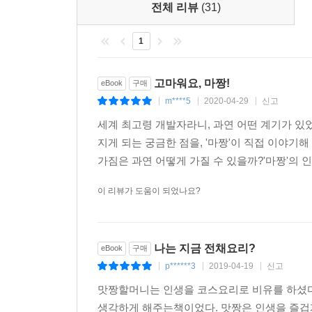
전체 리뷰
(31)
1
고마워요, 마짱!
eBook
구매
m****5
2020-04-29
신고
|
|
|
세계 최고령 개발자라니, 과연 어떤 계기가 있
지게 되는 궁금한 점을, '마짱'이 직접 이야
가짐은 과연 어떻게 가질 수 있을까?'마짱'의 인
이 리뷰가 도움이 되었나요?
나는 지금 전채요리?
eBook
구매
p******3
2019-04-19
신고
|
|
|
맛짱할머니는 인생을 코스요리로 비유를 하셨다
생각하게 해주는책이었다. 맛짱은 인생을 즐겁