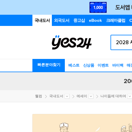
국내도서
외국도서
중고샵
eBook
크레마클럽
C
빠른분야찾기
베스트
신상품
이벤트
바이백
매
20
웰컴
국내도서
에세이
나이듦에 대하여