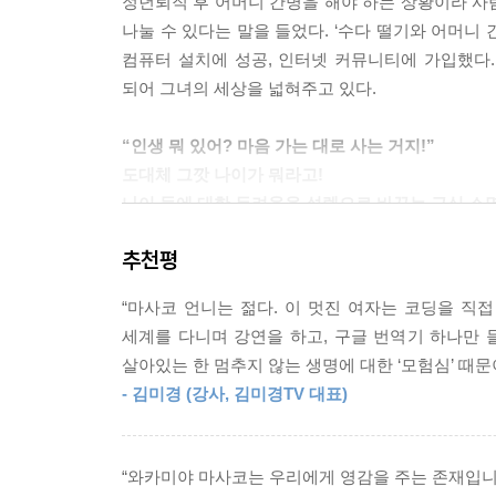
정년퇴직 후 어머니 간병을 해야 하는 상황이라 사
도까지 함께 살 테지요. 부모가 고령이 되면 자식을
나눌 수 있다는 말을 들었다. ‘수다 떨기와 어머니
릅니다. 부모가 해줄 수 있는 일이 없어진 후에도 
컴퓨터 설치에 성공, 인터넷 커뮤니티에 가입했다.
자식의 장래를 점쳐도 될까요? --- p.190
되어 그녀의 세상을 넓혀주고 있다.
지금까지 살아오는 동안 주변 사람들을 보면서 여자
“인생 뭐 있어? 마음 가는 대로 사는 거지!”
말을 하는 저는 결혼을 하지 않아서 ‘보통’ 인생과는
도대체 그깟 나이가 뭐라고!
(중략) 당시에는 누군가의 아내로 살려면 수많은 속
나이 듦에 대한 두려움을 설렘으로 바꾸는 근심 소
이에 비해 너무 젊은가?’, ‘옆집 부인에게 무슨 말
추천평
40년을 은행에서 근무하며 성실하게 지냈던 저자가
--- p.193
모습은 나이 듦을 두려워하던 독자들에게 희망을 
“마사코 언니는 젊다. 이 멋진 여자는 코딩을 직
특유의 유연하고 긍정적인 사고에서 비롯됨을 알 수
세계를 다니며 강연을 하고, 구글 번역기 하나만 
살아있는 한 멈추지 않는 생명에 대한 ‘모험심’ 때문
· 싫은 일은 굳이 하지 않기
- 김미경 (강사, 김미경TV 대표)
· 오전의 실패는 오전 중에 잊기
· 규칙적으로 지내려 노력하지 않기
· 하고 싶은 게 있다면 일단 시작하기
“와카미야 마사코는 우리에게 영감을 주는 존재입니
· 완벽을 추구하지 않기