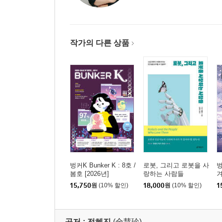
작가의 다른 상품
벙커K Bunker K : 8호 /
로봇, 그리고 로봇을 사
벙
봄호 [2026년]
랑하는 사람들
겨
15,750
원
(10% 할인)
18,000
원
(10% 할인)
1
공저 :
전혜진
(全慧珍)