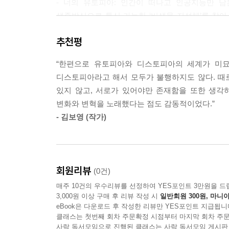
- 너의 유토피아: 인간이 떠나고 인공지능만 
생존방식으로 통신 가능한 ‘비생물 지성체’를 찾아 
인공지능의 존재론적 물음에 답한다.
추천평
- 두 행성의 구조 신호: 바야흐로 우주 시대. 
“한편으로 유토피아와 디스토피아의 세계가 미묘
서로를 침략자로 지목하며 구조를 요청한 것. 이에
디스토피아라고 해서 모두가 불행하지도 않다. 때로
있지 않고, 서로가 있어야만 존재함을 또한 생각
- 텅 빈 거품: 별을 관측하다가 이상한 현상을 발
변화와 변혁을 노래했다는 점도 감동적이었다.”
일어날 재앙을 앞에 두고 함께 탈출하자는 옛 연인의
- 김보영 (작가)
회원리뷰
(0건)
매주 10건의 우수리뷰를 선정하여 YES포인트 3만원을 드
3,000원 이상 구매 후 리뷰 작성 시
일반회원 300원, 마니아
eBook은 다운로드 후 작성한 리뷰만 YES포인트 지급됩니
클래스는 첫번째 회차 주문확정 시점부터 마지막 회차 주문
사락 독서모임으로 진행된 클래스는 사락 독서모임 게시판