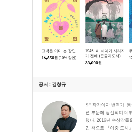
고백은 이미 본 장면
1945: 이 세계가 사라지
우
기 전에 (큰글자도서)
16,650
원
(10% 할인)
1
33,000
원
공저 :
김창규
SF 작가이자 번역가.
편 부문에 당선되며 데뷔
했다. 2016년 수상작
긴 책으로 『이중 도시』,