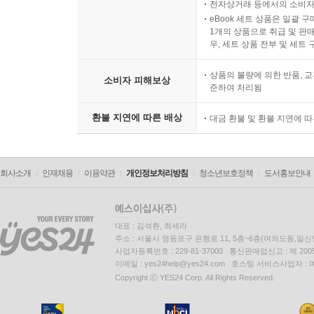
전자상거래 등에서의 소비자
eBook 세트 상품은 일괄 
1개의 상품으로 취급 및 판매
우, 세트 상품 전부 및 세트
상품의 불량에 의한 반품, 교
소비자 피해보상
준하여 처리됨
환불 지연에 따른 배상
대금 환불 및 환불 지연에 
회사소개
인재채용
이용약관
개인정보처리방침
청소년보호정책
도서홍보안내
대표 : 김석환, 최세라
주소 : 서울시 영등포구 은행로 11, 5층~6층(여의도동,일신
사업자등록번호 : 229-81-37000 통신판매업신고 : 제 200
이메일 : yes24help@yes24.com 호스팅 서비스사업자 :
Copyright ⓒ YES24 Corp. All Rights Reserved.