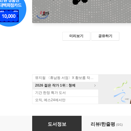
미리보기
공유하기
뮤지컬 〈휴남동 서점〉X 황보름 작가 북토크
2026 젊은 작가 1위 : 청예
기간 한정 특가 도서
오직, 예스24에서만
텅 빈 거품
도서정보
리뷰/한줄평
(0/1)