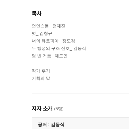
목차
언인스톨_ 전혜진
벗_ 김창규
너의 유토피아_ 정도경
두 행성의 구조 신호_ 김동식
텅 빈 거품_ 해도연
작가 후기
기획의 말
저자 소개
(5명)
공저 :
김동식