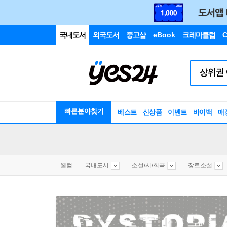
국내도서
외국도서
중고샵
eBook
크레마클럽
C
빠른분야찾기
베스트
신상품
이벤트
바이백
매
웰컴
국내도서
소설/시/희곡
장르소설