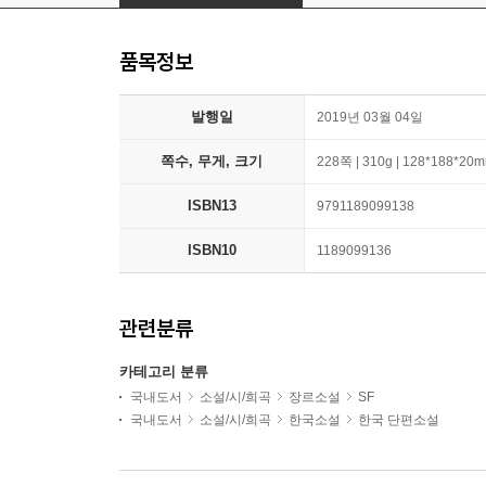
품목정보
발행일
2019년 03월 04일
쪽수, 무게, 크기
228쪽 | 310g | 128*188*20
ISBN13
9791189099138
ISBN10
1189099136
관련분류
카테고리 분류
국내도서
소설/시/희곡
장르소설
SF
국내도서
소설/시/희곡
한국소설
한국 단편소설