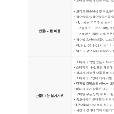
모바일 쿠폰의 경우 유효기간(
고객의 단순변심 및 착오구
직수입양서/직수입일서중 일
단, 아래의 주문/취소 조건인
오늘 00시 ~ 06시 30분 
반품/교환 비용
오늘 06시 30분 이후 주문
직수입 음반/영상물/기프트 
단, 당일 00시~13시 사이
박스 포장은 택배 배송이 가
소비자의 책임 있는 사유로 
소비자의 사용, 포장 개봉에 
복제가 가능한 상품 등의 포장을 
소비자의 요청에 따라 개별
디지털 컨텐츠인 eBook, 
eBook 대여 상품은 대여 기
모바일 쿠폰 등록 후 취소/환
반품/교환 불가사유
중고상품이 구매확정(자동 
LP상품의 재생 불량 원인이 기
시간의 경과에 의해 재판매가