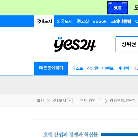
국내도서
외국도서
중고샵
eBook
크레마클럽
C
빠른분야찾기
베스트
신상품
이벤트
바이백
매
웰컴
국내도서
경제 경영
경영관리/전략/...