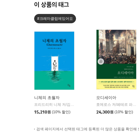
이 상품의 태그
#크레마클럽에있어요
니체의 초월자
오디세이아
프리드리히 니체 저/김철 편역
히읏
호메로스 저/페테르 파울 루벤스 그림/박문재 역
|
15,210
원
(10% 할인)
24,300
원
(10% 할인)
검색 페이지에서 선택된 태그에 등록된 더 많은 상품을 확인해 