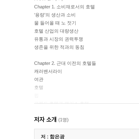
Chapter 1. 소비재로서의 호텔
‘용량’의 생산과 소비
물 들어올 때 노 젓기
호텔 산업의 대량생산
유통과 시장의 권력투쟁
생존을 위한 적과의 동침
Chapter 2. 근대 이전의 호텔들
캐러밴서라이
여관
호텔
펍
그랜드 호텔과 팰리스 호텔
저자 소개
Chapter 3. 호텔 산업의 르네상스
(1명)
태풍의 눈, 미국의 성장
월도프 아스토리아 호텔
저 :
함은광