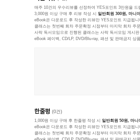
스타우드
매주 10건의 우수리뷰를 선정하여 YES포인트 3만원을 드
호시노 리조트
3,000원 이상 구매 후 리뷰 작성 시
일반회원 300원, 마니아
블랙스톤
eBook은 다운로드 후 작성한 리뷰만 YES포인트 지급됩니
클래스는 첫번째 회차 주문확정 시점부터 마지막 회차 주문
사락 독서모임으로 진행된 클래스는 사락 독서모임 게시판
PART 3. 미 래
eBook 페이백, CD/LP, DVD/Blu-ray, 패션 및 판매금
Chapter 6. 호텔 산업에 남겨진 과제들
불확실성의 시대
좌충우돌하는 시장
새로운 기술, 관점의 충돌
Chapter 7. 호텔 산업의 미래(가상 시나리오)
천하 삼분지계
인공지능의 집권
전쟁과 평화
한줄평
(0건)
1,000원 이상 구매 후 한줄평 작성 시
일반회원 50원, 마니
에필로그
eBook은 다운로드 후 작성한 리뷰만 YES포인트 지급됩니
클래스는 첫번째 회차 주문확정 시점부터 마지막 회차 주문
eBook 페이백, CD/LP, DVD/Blu-ray, 패션 및 판매금