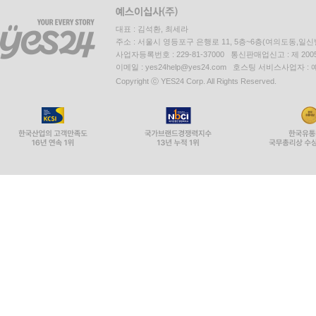
대표 : 김석환, 최세라
주소 : 서울시 영등포구 은행로 11, 5층~6층(여의도동,일신
사업자등록번호 : 229-81-37000 통신판매업신고 : 제 200
이메일 : yes24help@yes24.com 호스팅 서비스사업자 :
Copyright ⓒ YES24 Corp. All Rights Reserved.