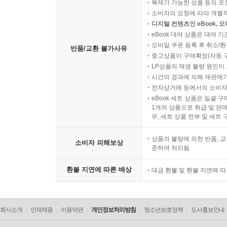
복제가 가능한 상품 등의 포장을 
소비자의 요청에 따라 개별
디지털 컨텐츠인 eBook, 
eBook 대여 상품은 대여 기
모바일 쿠폰 등록 후 취소/환
반품/교환 불가사유
중고상품이 구매확정(자동 
LP상품의 재생 불량 원인이 기
시간의 경과에 의해 재판매가
전자상거래 등에서의 소비자
eBook 세트 상품은 일괄 
1개의 상품으로 취급 및 판매
우, 세트 상품 전부 및 세트
상품의 불량에 의한 반품, 교
소비자 피해보상
준하여 처리됨
환불 지연에 따른 배상
대금 환불 및 환불 지연에 
회사소개
인재채용
이용약관
개인정보처리방침
청소년보호정책
도서홍보안내