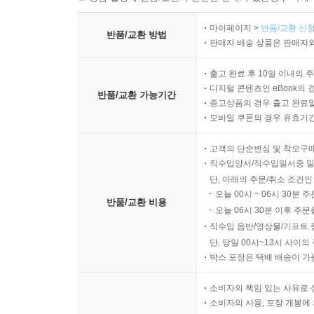
마이페이지 >
반품/교환 신청
반품/교환 방법
판매자 배송 상품은 판매자와
출고 완료 후 10일 이내의 
디지털 콘텐츠인 eBook의 
반품/교환 가능기간
중고상품의 경우 출고 완료일
모바일 쿠폰의 경우 유효기간(
고객의 단순변심 및 착오구
직수입양서/직수입일서중 일
단, 아래의 주문/취소 조건인
오늘 00시 ~ 06시 30분 
반품/교환 비용
오늘 06시 30분 이후 주문
직수입 음반/영상물/기프트 
단, 당일 00시~13시 사이
박스 포장은 택배 배송이 가
소비자의 책임 있는 사유로 
소비자의 사용, 포장 개봉에 