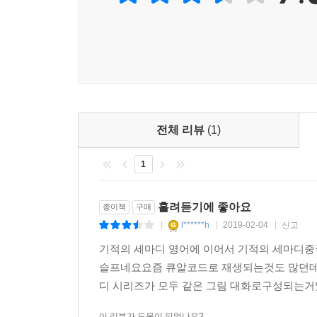
7. 중국어뿐 아니라 영어, 일본어까지 함께 배우는
8. 유아 외국어 교육 전문가 박현영 선생님의 작품
전체 리뷰
(1)
1
흘려듣기에 좋아요
종이책
구매
l******h
2019-02-04
신고
|
|
|
기적의 세마디 영어에 이어서 기적의 세마디중
슬프네요요즘 큐알코드로 재생되는것도 많던데
디 시리즈가 모두 같은 그림 대화로구성되는
이 리뷰가 도움이 되었나요?