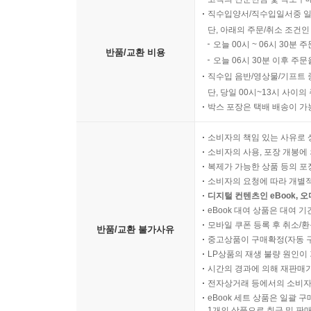
직수입양서/직수입일서중 일
단, 아래의 주문/취소 조건인
오늘 00시 ~ 06시 30분 
반품/교환 비용
오늘 06시 30분 이후 주문
직수입 음반/영상물/기프트 
단, 당일 00시~13시 사이
박스 포장은 택배 배송이 가
소비자의 책임 있는 사유로 
소비자의 사용, 포장 개봉에 
복제가 가능한 상품 등의 포장을 
소비자의 요청에 따라 개별
디지털 컨텐츠인 eBook, 
eBook 대여 상품은 대여 기
모바일 쿠폰 등록 후 취소/환
반품/교환 불가사유
중고상품이 구매확정(자동 
LP상품의 재생 불량 원인이 기
시간의 경과에 의해 재판매가
전자상거래 등에서의 소비자
eBook 세트 상품은 일괄 
1개의 상품으로 취급 및 판매