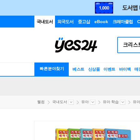
국내도서
외국도서
중고샵
eBook
크레마클럽
C
빠른분야찾기
베스트
신상품
이벤트
바이백
매
웰컴
국내도서
유아
유아 학습
유아