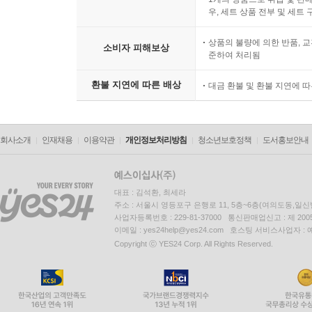
우, 세트 상품 전부 및 세트
상품의 불량에 의한 반품, 교
소비자 피해보상
준하여 처리됨
환불 지연에 따른 배상
대금 환불 및 환불 지연에 
회사소개
인재채용
이용약관
개인정보처리방침
청소년보호정책
도서홍보안내
대표 : 김석환, 최세라
주소 : 서울시 영등포구 은행로 11, 5층~6층(여의도동,일신
사업자등록번호 : 229-81-37000 통신판매업신고 : 제 200
이메일 : yes24help@yes24.com 호스팅 서비스사업자 :
Copyright ⓒ YES24 Corp. All Rights Reserved.