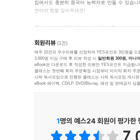
집에서도 충분히 중국어 능력자로 만들 수 있습니
언어의 힘을 길러주세요!
◆ 《기적의 세마디 중국어》의 특징 ◆
회원리뷰
1. 입에 착착 붙는 강력한 세 마디 회화표현으로 첫
(1건)
매주 10건의 우수리뷰를 선정하여 YES포인트 3만원을 드
3,000원 이상 구매 후 리뷰 작성 시
일반회원 300원, 마니아
2. 아이들의 일상을 다룬 익숙한 그림 장면으로 몰입
eBook은 다운로드 후 작성한 리뷰만 YES포인트 지급됩니
클래스는 첫번째 회차 주문확정 시점부터 마지막 회차 주문
3. 귀에 쏙쏙 들어오는 챈트로 신나는 소리노출
사락 독서모임으로 진행된 클래스는 사락 독서모임 게시판
eBook 페이백, CD/LP, DVD/Blu-ray, 패션 및 판매금
4. 매 장면의 중국어 문장을 자동 반복해주는 무려 
5. 애니메이션 동영상 CD로 한 번 더 흥미 Up
1
명의 예스24 회원이 평가한
6. 토킹펜으로 콕콕 찍어서 언제 어디서든 쉽게 듣
7.