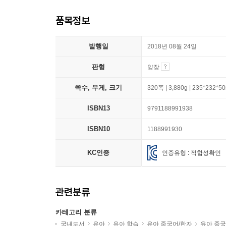
품목정보
발행일
2018년 08월 24일
판형
양장
쪽수, 무게, 크기
320쪽 | 3,880g | 235*232*
ISBN13
9791188991938
ISBN10
1188991930
KC인증
인증유형 : 적합성확인
관련분류
카테고리 분류
국내도서
유아
유아 학습
유아 중국어/한자
유아 중국