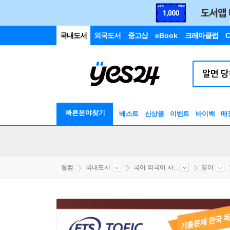
국내도서
외국도서
중고샵
eBook
크레마클럽
C
빠른분야찾기
베스트
신상품
이벤트
바이백
매
웰컴
국내도서
국어 외국어 사...
영어