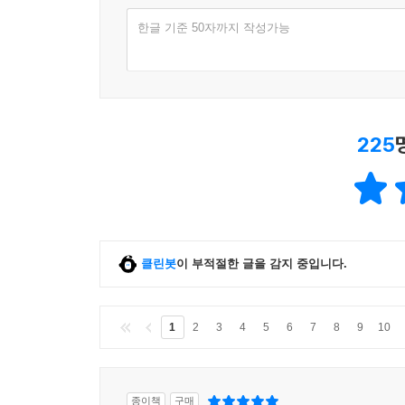
한글 기준 50자까지 작성가능
225
클린봇
이 부적절한 글을 감지 중입니다.
1
2
3
4
5
6
7
8
9
10
종이책
구매