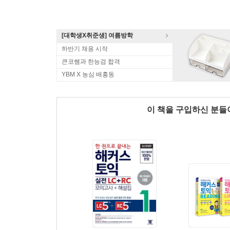
[대학생X취준생] 여름방학
하반기 채용 시작
큰코쌤과 한능검 합격
YBM X 농심 배홍동
이 책을 구입하신 분