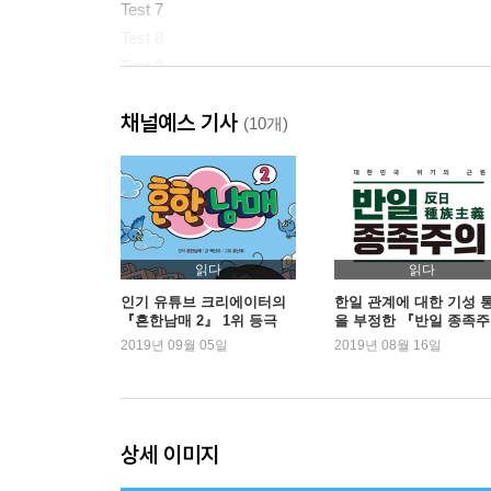
Test 7
Test 8
Test 9
Test 10
채널예스 기사
Answer Sheet
(10개)
2. 해설집
Test 1 정답 및 해설
Test 2 정답 및 해설
Test 3 정답 및 해설
읽다
읽다
Test 4 정답 및 해설
인기 유튜브 크리에이터의
한일 관계에 대한 기성 
『흔한남매 2』 1위 등극
을 부정한 『반일 종족주
Test 5 정답 및 해설
의』 새롭게 1위 등극
2019년 09월 05일
2019년 08월 16일
Test 6 정답 및 해설
Test 7 정답 및 해설
Test 8 정답 및 해설
Test 9 정답 및 해설
상세 이미지
Test 10 정답 및 해설