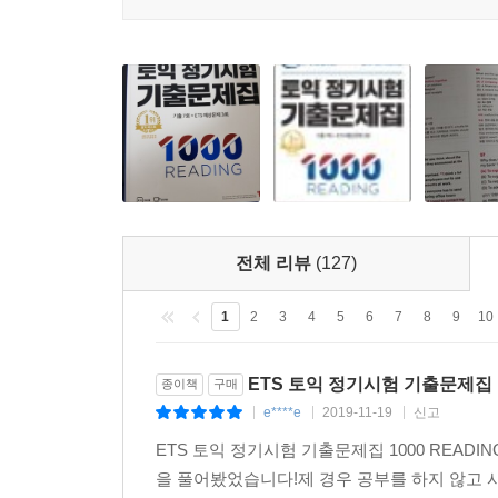
전체 리뷰
(127)
1
2
3
4
5
6
7
8
9
10
ETS 토익 정기시험 기출문제집 1
종이책
구매
e****e
2019-11-19
신고
|
|
|
ETS 토익 정기시험 기출문제집 1000 READ
을 풀어봤었습니다!제 경우 공부를 하지 않고 시