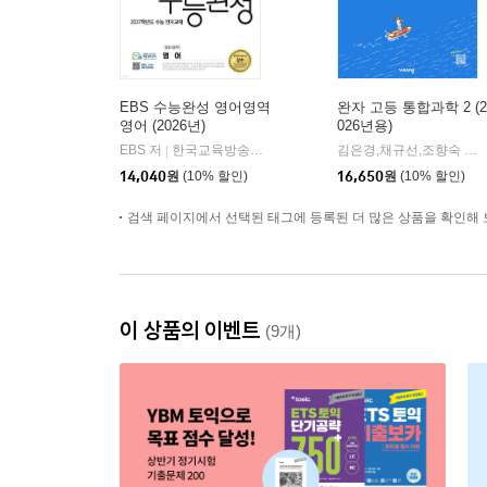
EBS 수능완성 영어영역
완자 고등 통합과학 2 (2
영어 (2026년)
026년용)
EBS 저
한국교육방송공사
김은경,채규선,조향숙 등저
|
14,040
원
(10% 할인)
16,650
원
(10% 할인)
검색 페이지에서 선택된 태그에 등록된 더 많은 상품을 확인해 
이 상품의 이벤트
(9개)