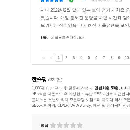
r*****m
2022-03-08
신고
|
|
|
지나 2022년2월 말에 있는 토익 정기 시험을 
였습니다. 매일 정해진 분량을 시험 시간과 같
느껴지는 책이였습니다. 최신 기출유형을 포인트
1명
이 이 리뷰를 추천합니다.
1
2
3
4
5
6
7
8
9
10
한줄평
(232건)
1,000원 이상 구매 후 한줄평 작성 시
일반회원 50원, 마니
eBook은 다운로드 후 작성한 리뷰만 YES포인트 지급됩니
클래스는 첫번째 회차 주문확정 시점부터 마지막 회차 주문
eBook 페이백, CD/LP, DVD/Blu-ray, 패션 및 판매금
평점