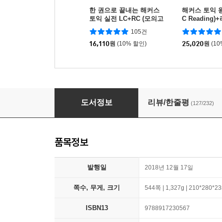
한 권으로 끝내는 해커스
해커스 토익 
토익 실전 LC+RC (모의고
C Reading)
사+해설집) 1
stening) 세트
105건
16,110
원
(10% 할인)
25,020
원
(1
ETS 토익 정기시험 기출문제집 1000 Vol.1 REA
도서정보
리뷰/한줄평
(127/232)
품목정보
발행일
2018년 12월 17일
쪽수, 무게, 크기
544쪽 | 1,327g | 210*280*
ISBN13
9788917230567