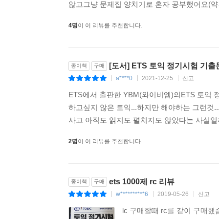
않고그냥 문제집 양치기로 혼자 공부했어요(약간
4명
이 이 리뷰를 추천합니다.
[도서] ETS 토익 정기시험 기출문제
종이책
구매
a****0
2021-12-25
신고
|
|
|
ETS에서 출판한 YBM(와이비엠)의ETS 토익 정
하고싶지 않은 토익...하지만 해야하는 그런것.
사고 아직도 읽지도 펼치지도 않았다는 사실일까
2명
이 이 리뷰를 추천합니다.
ets 1000제 rc 리뷰
종이책
구매
w**********6
2019-05-26
신고
|
|
|
lc 구매할때 rc를 같이 구매