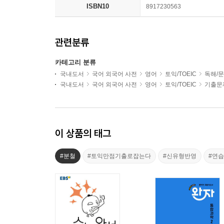
ISBN10
8917230563
관련분류
카테고리 분류
국내도서
국어 외국어 사전
영어
토익/TOEIC
독해/문
국내도서
국어 외국어 사전
영어
토익/TOEIC
기출문
이 상품의 태그
#분철
#토익만점기출로잡는다
#신유형반영
#연