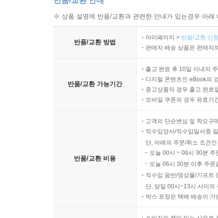
반품/교환 안내
※ 상품 설명에 반품/교환과 관련한 안내가 있는경우 아래 
마이페이지 >
반품/교환 신청
반품/교환 방법
판매자 배송 상품은 판매자와
출고 완료 후 10일 이내의 
디지털 콘텐츠인 eBook의 
반품/교환 가능기간
중고상품의 경우 출고 완료일
모바일 쿠폰의 경우 유효기간(
고객의 단순변심 및 착오구
직수입양서/직수입일서중 일
단, 아래의 주문/취소 조건인
오늘 00시 ~ 06시 30분 
반품/교환 비용
오늘 06시 30분 이후 주문
직수입 음반/영상물/기프트 
단, 당일 00시~13시 사이
박스 포장은 택배 배송이 가