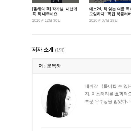
읽다
읽다
[올해의 책] 작가님, 내년에
예스24, 책 읽는 여름 독
꼭 책 내주세요
모임하자! '독립 북클러버
여름맞이 이벤트
2020년 12월 30일
2020년 07월 29일
저자 소개
(1명)
저 :
문목하
데뷔작 《돌이킬 수 있는
지, 미스터리를 효과적으
부문 우수상을 받았다. 