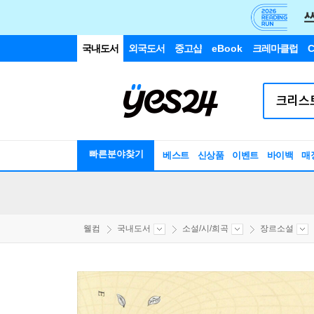
국내도서
외국도서
중고샵
eBook
크레마클럽
C
빠른분야찾기
베스트
신상품
이벤트
바이백
매
웰컴
국내도서
소설/시/희곡
장르소설