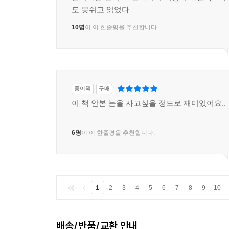
문목하는 한국 SF판타지의 희망이 아닐까? 너
도 못쉬고 읽었다
10명
이 이 한줄평을 추천합니다.
종이책
구매
이 책 안본 눈을 사고싶을 정도로 재미있어요..
6명
이 이 한줄평을 추천합니다.
1
2
3
4
5
6
7
8
9
10