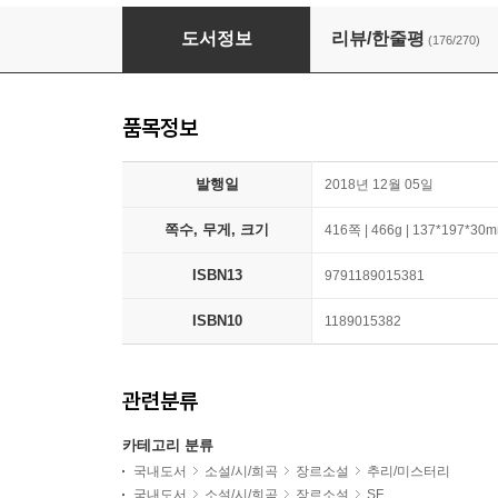
돌이킬 수 있는
도서정보
리뷰/한줄평
(176/270)
품목정보
발행일
2018년 12월 05일
쪽수, 무게, 크기
416쪽 | 466g | 137*197*30
ISBN13
9791189015381
ISBN10
1189015382
관련분류
카테고리 분류
국내도서
소설/시/희곡
장르소설
추리/미스터리
국내도서
소설/시/희곡
장르소설
SF