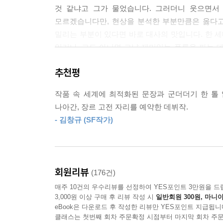
것 같냐고 그가 물었습니다. 그러더니 웃으면서
모르겠습니다만, 현상을 분석한 부분만큼은 옳다고
밀리는 부분이 있다면 바로 대사의 맛입니다. 한 세
있거나, 그도 아니면 그냥 재미있는 플롯을 짜는 
캐릭터를 확립하고 찰진 대사를 치는 게 쉬운 일은
추천평
장르 소설이 아직도 긴 모색기에 있음을 감안할 때
적당히 흥미로운 소재를 원활히 돌아가게만 해도
작품 속 세계에 최적화된 문장과 군더더기 한 톨
기대치를 낮추고….
나아간, 장르 고전 자리를 예약한 데뷔작.
- 김창규 (SF작가)
그러나 『돌이킬 수 있는』은 기대 이상으로 즐
있습니다만, 어떤 장르 소설이 독자들에게 익숙한
스타일로 재구축했느냐는 거죠. 『돌이킬 수 있
나오는데, 이어지는 초반부는 갑자기 경찰과 정체
회원리뷰
(176건)
경찰 누아르라는 서로 다른 서브 장르를 별다른 접합
매주 10건의 우수리뷰를 선정하여 YES포인트 3만원을 드
3,000원 이상 구매 후 리뷰 작성 시
일반회원 300원, 마니아
그 솜씨가 좋습니다. 개성적인 캐릭터들이 서로의 
eBook은 다운로드 후 작성한 리뷰만 YES포인트 지급됩니
안겨줍니다. 이 부분이 참 매력적입니다. 캐릭터
클래스는 첫번째 회차 주문확정 시점부터 마지막 회차 주문