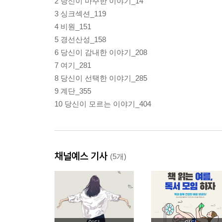
2 당신이 마주한 이야기_14
3 싱크섹션_119
4 비원_151
5 경선산성_158
6 당신이 감내한 이야기_208
7 여기_281
8 당신이 선택한 이야기_285
9 계단_355
10 당신이 모르는 이야기_404
채널예스 기사
(5개)