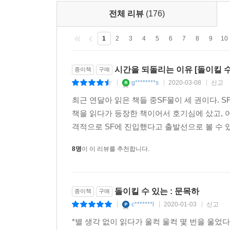
전체 리뷰
(176)
1
2
3
4
5
6
7
8
9
10
시간을 되돌리는 이유 [돌이킬 수
종이책
구매
g********s
2020-03-08
신고
|
|
|
최근 연달아 읽은 책들 중SF물이 세 권이다. 
책을 읽다가 등장한 책이어서 호기심에 샀고, 어
격적으로 SF에 진입했다고 출발선으로 볼 수 있
8명
이 이 리뷰를 추천합니다.
돌이킬 수 있는 : 문목하
종이책
구매
c*******l
2020-01-03
신고
|
|
|