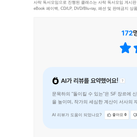
사락 독서모임으로 진행된 클래스는 사락 독서모임 게시판
있기 때문에, 이 불화는 분명히 터지고 만다는 느
eBook 페이백, CD/LP, DVD/Blu-ray, 패션 및 판매금
화법을 구사하는 인물들이 서로의 말꼬리를 잡을 
즐겁습니다. 특히 주인공과 주연 악당(?)은 서로
어디선가 본 것 같은 스타일의 화법을 구사합니다. 
172
어떤 작품인지 얘기는 하지 않겠습니다만(둘 다 
소설의 플롯에도 커다란 영향을 끼치고 있습니다
궁리하면서 쓴 팬픽션 같기도 합니다. 이는 좋은 전
반감되지만, 두 개 이상이 조합될 때는 그 성격이 
외부 설정이 아닌 성격 속에도 숨겨놓을 정도로요
AI가 리뷰를 요약했어요!
이해됩니다. 캐릭터의 변화를 통해 이야기를 풀어가
과제를 부드럽게 수행합니다. 소설이 소설답게 이야
문목하의 "돌이킬 수 있는"은 SF 장르에
을 높이며, 작가의 세심한 계산이 서사의 
이 작품의 엔딩(에필로그라고 봐도 됩니다)을 보는
전으로 독자를 사로잡는다.
공간을 만들어낸 솜씨도 그렇고, 무리하게 작품의
그렇습니다. 완성도의 측면에서 볼 때, 『돌이킬
AI 리뷰가 도움이 되었나요?
좋아요
0
보아도 무방할 겁니다. 접해보시기 바랍니다. 그리고