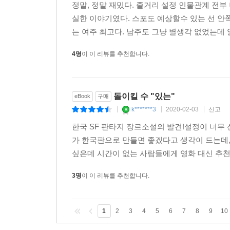
j********5
2019-10-25
신고
|
|
|
정말, 정말 재밌다. 줄거리 설정 인물관계 전부 
실한 이야기였다. 스포도 예상할수 있는 선 
는 여주 최고다. 남주도 그냥 별생각 없었는데 
4명
이 이 리뷰를 추천합니다.
돌이킬 수 "있는"
eBook
구매
k*******3
2020-02-03
신고
|
|
|
한국 SF 판타지 장르소설의 발견!설정이 너
가 한국판으로 만들면 좋겠다고 생각이 드는데
싶은데 시간이 없는 사람들에게 영화 대신 추천
3명
이 이 리뷰를 추천합니다.
1
2
3
4
5
6
7
8
9
10