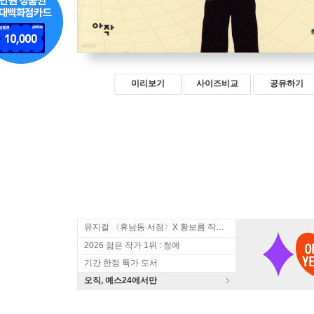
미리보기
사이즈비교
공유하기
뮤지컬 〈휴남동 서점〉X 황보름 작가 북토크
2026 젊은 작가 1위 : 청예
기간 한정 특가 도서
오직, 예스24에서만