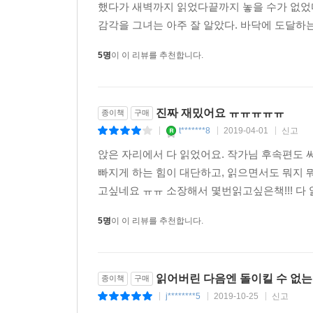
*별 생각 없이 읽다가 울컥 울컥 몇 번을 울
했다가 새벽까지 읽었다끝까지 놓을 수가 없었
감각을 그녀는 아주 잘 알았다. 바닥에 도달하는
5명
이 이 리뷰를 추천합니다.
진짜 재밌어요 ㅠㅠㅠㅠㅠ
종이책
구매
t*******8
2019-04-01
신고
|
|
|
앉은 자리에서 다 읽었어요. 작가님 후속편도 
빠지게 하는 힘이 대단하고, 읽으면서도 뭐지 뭐
고싶네요 ㅠㅠ 소장해서 몇번읽고싶은책!!! 다 
5명
이 이 리뷰를 추천합니다.
읽어버린 다음엔 돌이킬 수 없는
종이책
구매