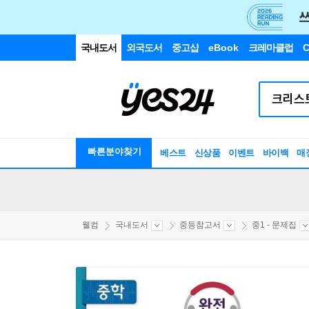
국내도서
외국도서
중고샵
eBook
크레마클럽
C
빠른분야찾기
베스트
신상품
이벤트
바이백
매
웰컴
국내도서
중등참고서
중1 - 문제집