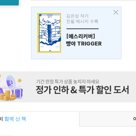
김은성 작가
친필 메시지 수록
---------------
[예스리커버]
빵야 TRIGGER
들이
함께 산 책