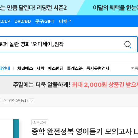
D/LP
DVD/BD
문구
/GIFT
티켓
장안내
채널예스
사락
예스펀딩
클래스24
독서유형검사
여
RBTI Lab
독서유형검사
주말에는 더욱 알뜰하게!
최대 2,000원 상품권 받으
영어(중등1)
소득공제
중학 완전정복 영어듣기 모의고사 Lev