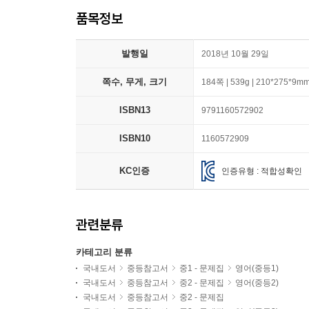
품목정보
발행일
2018년 10월 29일
쪽수, 무게, 크기
184쪽 | 539g | 210*275*9m
ISBN13
9791160572902
ISBN10
1160572909
KC인증
인증유형 : 적합성확인
관련분류
카테고리 분류
국내도서
중등참고서
중1 - 문제집
영어(중등1)
국내도서
중등참고서
중2 - 문제집
영어(중등2)
국내도서
중등참고서
중2 - 문제집