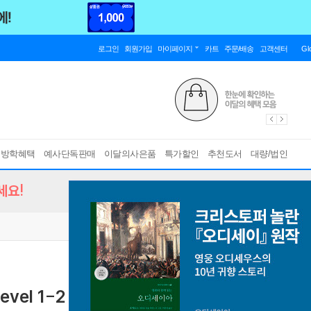
로그인
회원가입
마이페이지
카트
주문/배송
고객센터
Gl
름방학혜택
예사단독판매
이달의사은품
특가할인
추천도서
대량/법인
세요!
el 1-2
[ 실전12회+기출2회+정답및해설 ]