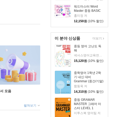
워드마스터 Word
Master 중등 BASIC
홍미정 저
12,150
원
(10% 할인)
이 분야 신상품
더보기
중등 영어 고난도 독
해
넥서스영어교육연구소 저
15,120
원
(10% 할인)
중학영어 1학년 2학
기 내신 대비
Grammar (중간/기말)
YBM(박준언)
함동욱 저
도서 모음
14,310
원
(10% 할인)
중등 GRAMAR
MASTER 그래머 마
펼쳐보기
스터 LEVEL 1
이투스북 영어팀 저