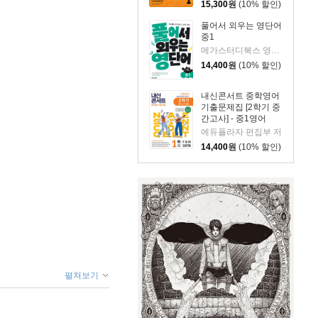
15,300
원
(10% 할인)
풀어서 외우는 영단어
중1
메가스터디북스 영어연구팀 저
14,400
원
(10% 할인)
내신콘서트 중학영어
기출문제집 [2학기 중
간고사] - 중1영어
YBM 김은형 (2026
에듀플라자 편집부 저
년)
14,400
원
(10% 할인)
펼쳐보기