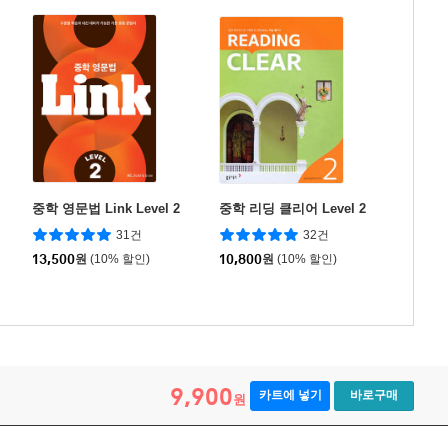
중학 영문법 Link Level 2
중학 리딩 클리어 Level 2
31건
32건
13,500
원
(10% 할인)
10,800
원
(10% 할인)
9,900
카트에 넣기
바로구매
원