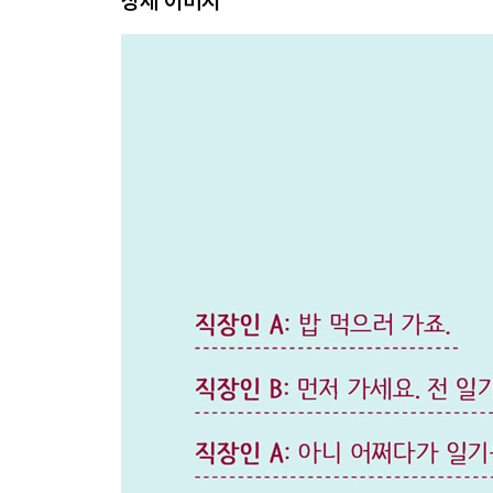
상세 이미지
날씨도 개성있게 씁니다_ 없거나 혹은 소재이거나
날씨가 일기의 필수 아이템? … 100 날씨는 너무해 …
날씨, 이보다 더 좋을 수가 … 107 일기 예 4) 미세먼
로봇 태권 브이_ 일기에는 뭘 써야 할까요?
어린 시절, 내 일기 … 112 태권 V와 어머니 … 114 
일기, 뭐든지 좋으니 쓰자 … 117
내 맘대로 써 봅니다_ 일기에 대한 편견 날리기
일기는 꼭 밤에 써야 하나 … 120 일기 예 6) 운수 좋은
일기에는 반성만 써야 하나 … 123 일기 예 8) 다행이다
일기 예 10) 어제의 민이는 죽었다 … 125
일기에는 사실만 써야 하나 … 126 일기 예 11) 미
‘소확행’을 찾아: 특별한 사건이 아니더라도
일기 소재를 찾기 어려운 이유 … 129 《난중일기》가
일기 예 12) 모자를 위한 변명 … 136
Part 3 놓치지 않습니다, 매일 일기 쓰기!
나만의 고유한 일기, 어렵지 않습니다