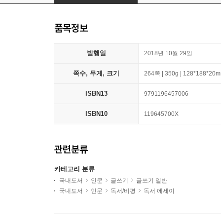
품목정보
발행일
2018년 10월 29일
쪽수, 무게, 크기
264쪽 | 350g | 128*188*20
ISBN13
9791196457006
ISBN10
119645700X
관련분류
카테고리 분류
국내도서
인문
글쓰기
글쓰기 일반
국내도서
인문
독서/비평
독서 에세이