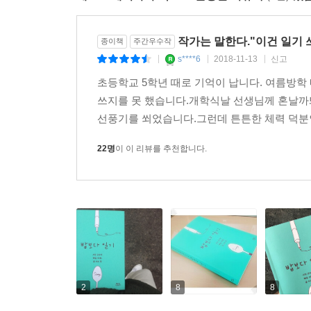
작가는 말한다."이건 일기 
종이책
주간우수작
s****6
2018-11-13
신고
|
|
|
초등학교 5학년 때로 기억이 납니다. 여름방학
쓰지를 못 했습니다.개학식날 선생님께 혼날까
선풍기를 쐬었습니다.그런데 튼튼한 체력 덕분인
22명
이 이 리뷰를 추천합니다.
2
8
8