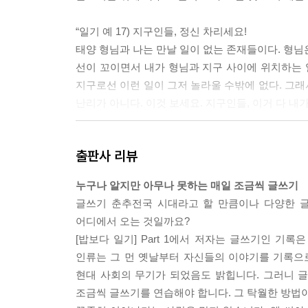
“일기 예 17) 지구인들, 정신 차리세요!
태양 형님과 나는 만날 일이 없는 존재들이다. 형님은
선이 꼬이면서 내가 형님과 지구 사이에 위치하는 
지구로선 이런 일이 그저 놀라울 수밖에 없다. 그
난리가 아니다. 이것 보세요. 지구인들, 이거 다 내가 
“남들과 차별화된 자기소개서에 목마른 곳이 많기 
출판사 리뷰
리가 토익 점수에 목을 매는 이유가 뭘까요? 남보다
미터 내외라면, 글쓰기를 잘하는 건 남보다 30미터를 
누구나 알지만 아무나 못하는 매일 조금씩 글쓰기
는 게 훨씬 더 성공에 가까운 길이라는 얘기지요.” _ 
글쓰기 춘추전국 시대라고 할 만큼이나 다양한 글
어디에서 오는 것일까요?
--- 본문 중에서
[밥보다 일기] Part 1에서 저자는 글쓰기인 
인류는 그 먼 옛날부터 자신들의 이야기를 기록으
현대 사회의 무기가 되었음도 밝힙니다. 그러니 글
조금씩 글쓰기를 연습해야 합니다. 그 탁월한 방법이