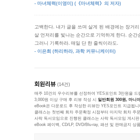
- 마녀체력(이영미) (《마녀체력》의 저자)
무엇이든 독특한 글쓰기가 되고, ‘소확행’처럼 
아니라, 미래의 일을 가정해서 힘겨운 현실의 고통
뭐든지 쓰라고 합니다. 매일 30분씩 일기를!
고백한다. 내가 글을 쓰며 살게 된 배경에는 장거리
살 언저리를 빛나는 순간으로 기억하게 한다. 순간
글쓰기의 종합 선물 세트, 일기 쓰기
그러니 기록하라. 매일 단 한 줄씩이라도.
Part 3에서는 일기 쓰기의 다양한 형태를 제
- 이은희 (하리하라, 과학 커뮤니케이터)
같습니다. 개인의 사적인 경험을 기록하는 고유한 일
독서를 통해 풍성한 내용을 담는 일기, 맞춤법을 제
감상을 벗어나 사람을 관찰하는 여행일기, 자신에
정도입니다. 예를 들어 특별한 날, 일식집에서 
회원리뷰
(14건)
유머로 승화해 기생충뿐만 아니라 모든 동물의 입장까지
매주 10건의 우수리뷰를 선정하여 YES포인트 3만원을 드
몇 십 년간 꾸준히 써온 아버지의 일기장을 살
3,000원 이상 구매 후 리뷰 작성 시
일반회원 300원, 마니아
마음을 갖게 된 저자의 마지막 이야기는 일기가 한
eBook은 다운로드 후 작성한 리뷰만 YES포인트 지급됩니
클래스는 첫번째 회차 주문확정 시점부터 마지막 회차 주문
사락 독서모임으로 진행된 클래스는 사락 독서모임 게시판
이 책을 통해 독자들은 일기 쓰기에는 매일 조금씩 
eBook 페이백, CD/LP, DVD/Blu-ray, 패션 및 판매금
등 글쓰기의 모든 것이 담겨 있음을 깨닫고 일기
시작했으면 합니다.