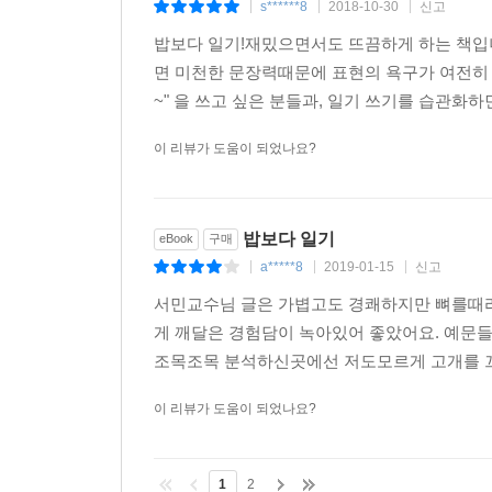
s******8
2018-10-30
신고
|
|
|
밥보다 일기!재밌으면서도 뜨끔하게 하는 책입니
면 미천한 문장력때문에 표현의 욕구가 여전히 
~" 을 쓰고 싶은 분들과, 일기 쓰기를 습관화하
이 리뷰가 도움이 되었나요?
밥보다 일기
eBook
구매
a*****8
2019-01-15
신고
|
|
|
서민교수님 글은 가볍고도 경쾌하지만 뼈를때리
게 깨달은 경험담이 녹아있어 좋았어요. 예문
조목조목 분석하신곳에선 저도모르게 고개를 끄
이 리뷰가 도움이 되었나요?
1
2