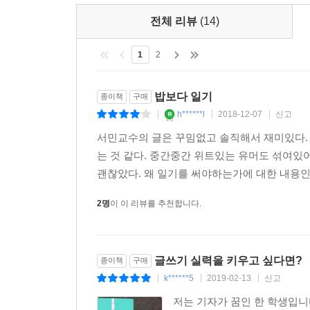
전체 리뷰
(14)
1
2
밥보다 일기
종이책
구매
h******l
2018-12-07
신고
|
|
|
서민교수의 글은 꾸밈없고 솔직해서 재미있다.
는 것 같다. 중간중간 위트있는 유머도 섞여있
괜찮았다. 왜 일기를 써야하는가에 대한 내용인
2명
이 이 리뷰를 추천합니다.
글쓰기 실력을 키우고 싶다면?
종이책
구매
k******5
2019-02-13
신고
|
|
|
저는 기자가 꿈인 한 학생입니