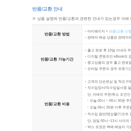
반품/교환 안내
※ 상품 설명에 반품/교환과 관련한 안내가 있는경우 아래 
마이페이지 >
반품/교환 신청
반품/교환 방법
판매자 배송 상품은 판매자와
출고 완료 후 10일 이내의 
디지털 콘텐츠인 eBook의 
반품/교환 가능기간
중고상품의 경우 출고 완료일
모바일 쿠폰의 경우 유효기간(
고객의 단순변심 및 착오구
직수입양서/직수입일서중 일
단, 아래의 주문/취소 조건인
오늘 00시 ~ 06시 30분 
반품/교환 비용
오늘 06시 30분 이후 주문
직수입 음반/영상물/기프트 
단, 당일 00시~13시 사이
박스 포장은 택배 배송이 가