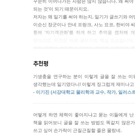
꾸준히 이어나가는 사람은 많지 않습니다. 왜 써야 하
되는 것’이 되기 때문이지요.
저자는 왜 일기를 써야 하는지, 일기가 글쓰기와 어
이순신 장군이나 안네 프랑크, 사노 요코, 한비야 
통해 ‘자기객관화’를 하게 하고 추억을 캡처해 
된다고요. 이것은 바로 글쓰기의 핵심 요소입니다.
쓰기 교육이 초등학교 때부터 제대로 이루어져 중
검사의 부담 때문에 솔직한 내용을 쓰지 못하는 학
추천평
채용하자고는 제안도 합니다. 학생 입장에서는 비밀
능력을 높일 수 있는 한편, 빨간펜 선생님을 대학
기생충을 연구하는 분이 이렇게 글을 잘 쓰는 이
생각했는데 일기였다니! 이렇게 징그럽게 재미나고 
바쁜 현대인을 위한 확실하고도 쉬운 글쓰기
- 이기진 (서강대학교 물리학과 교수, 작가, 일러스트
Part 2에서는 하루 30분 일기를 쓰기 위한 
준비하라고 합니다. 물론 스마트 폰 안에는 노트
빼앗기지 않고 순식간에 스쳐가는 글쓰기 소재인 ‘
어떻게 하면 체력이 좋아지냐고 묻는 이들에게 난 
잡아 잊어버리기 전에 적고, 소재에 맞는 내용의 얼
책을 읽어보니 글을 잘 쓰는 방법도 똑같지 않은가!
빠지지 않았던 날씨에서, 또 밤에만 일기를 써야 하
쓰고 싶어 손가락이 근질근질할 줄은 몰랐네.
누구나 봤을 똑같은 [로봇 태권 브이] 영화에 관해