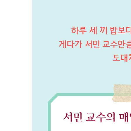
고유한 글= 재미있는 글 … 141 일기 예 13) 공포의 그
더 고유한 일기가 되려면 … 143 일기 예 14) 개기일식
관점을 바꾸면 … 146 일기 예 16) 아! 상한 자존심이
일기 예 18) 내가 이러려고 기생충으로 태어났는지 
책을 읽어야 일기를 더 잘 씁니다: 기초편
아는 게 많으면 금상첨화 … 152 일기 예 19) 캣맘,
경험은 최고의 스승이다 … 155 소설가는 어떻게 글을
책을 읽어야 일기를 더 잘 씁니다: 중급편
남이 잘 하면 보고 배워야 … 162 멋진 표현을 내 것
일기 예 20)오리온, 창의성의 보고 … 169
책을 읽어야 일기를 더 잘 씁니다: 고급편
자기 생각을 만들어준다 … 172 다시 《화이트 래빗》
일기로 맞춤법을 잡습니다
전설의 맞춤법 오류들 … 181 맞춤법 오류의 폐해 … 
당신의 품격을 올려주는 맞춤법, 일기로 잡자 … 19
사회적 이슈도 일기로 접근합니다
일기는 개인적인 이야기만 써야 할까 … 193 글을 써