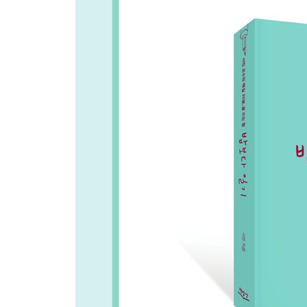
일기 예 21) 카톡 프사는 개인의 자유 … 197 일기 예
여행일기 쓰기에 도전합니다
천편일률적인 여행일기라고? … 204 마크 트웨인이 본
일기 예 23) 쏘리, 벤지! … 211 사람을 관찰하자 … 2
술과 일기
술자리는 일기 소재감이 널린 낚시터 … 216
할머니, 우리 할머니 … 217 서민 일기 1) 할머니의 2
그 곱창집 … 221 서민 일기 2) 불친절한 곱창 씨! … 
그 편집자 … 224 서민 일기 3) 술은 냉면과 함께 … 
그 족발집 … 226 서민 일기 4) 싸움의 불씨, 족발 … 
한창 때인 후배들 … 229 서민 일기 5) 1차…2차? 3차
똑 부러진 교교생들 얘기를 하다 … 231 서민 일기 
술은 좋은 친구다 … 234 서민 일기 7) 소주 두 병 반
자기소개서, 이제 두렵지 않습니다
이런 소개서는 어떨까 … 237
보이는 글을 쓰자 … 242 일기 예 24) 예의바름을 강
일기 예 26) 재치를 강조할 때 … 244