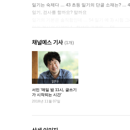
일기는 숙제다 … 43 초등 일기의 단골 소재는? … 46
일기, 검사를 할까요? 말까요
일기의 기본은 솔직함인데 … 54 일기 예 3) 시험 그
일기 검사의 딜레마 1_ 학생은 괴로워 … 56
일기 검사의 딜레마 2_ 선생님도 괴로워 … 58
채널예스 기사
일기 검사 전담 빨간펜 선생님이 필요해 … 60
(1개)
일기는 기록이에요
일기 없는 삶의 대가 … 63 일기는 자서전이다 … 65 그
Part 2 일기 쓰기, 당장 시작할까요?
글쓰기 노트를 준비하세요: 30분 일기 쓰기의 비밀
읽다
누구에게나 시간은 없다 … 73
서민 '매일 밤 11시, 글쓰기
가 시작되는 시간'
소재는 미리 정해야 한다 _ 얼개 만들기 … 75
2018년 11월 07일
글쓰기 노트의 필요성 1_ 뮤즈를 사로잡아라 … 78
글쓰기 노트의 필요성 2_ 모든 것을 기록하라 … 82
대결, 일기장 vs 블로그: 선택이 반
일기장(노트)의 장점 … 86 블로그의 장점 … 95