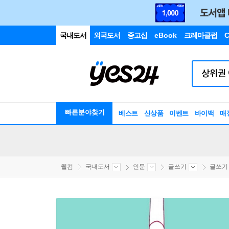
국내도서
외국도서
중고샵
eBook
크레마클럽
C
빠른분야찾기
베스트
신상품
이벤트
바이백
매
웰컴
국내도서
인문
글쓰기
글쓰기