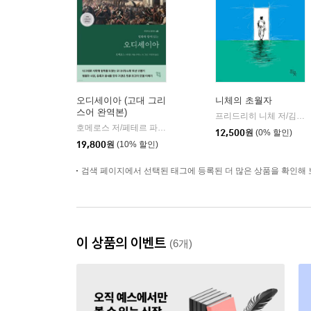
오디세이아 (고대 그리
니체의 초월자
스어 완역본)
프리드리히 니체 저/김철 편역
호메로스 저/페테르 파울 루벤스 그림/박문재 역
현대지성
|
12,500
원
(0% 할인)
19,800
원
(10% 할인)
검색 페이지에서 선택된 태그에 등록된 더 많은 상품을 확인해 
이 상품의 이벤트
(6개)