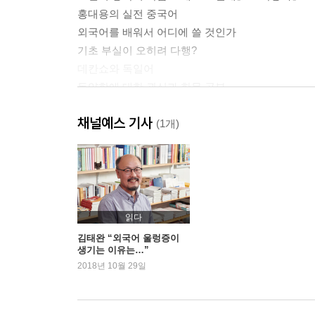
홍대용의 실전 중국어
외국어를 배워서 어디에 쓸 것인가
기초 부실이 오히려 다행?
데칸쇼와 독일어
동양학에 대한 관심과 한문 공부
3년간 매달린 학술서 번역
채널예스 기사
박사과정 입학과 일본어, 중국어, 프랑스어 공부
(1개)
비로소 이해하게 된 영어의 언어적 특성
2장 언어의 지도와 나침반
/
태초에 말씀이 있었다
읽다
초기 언어는 어떤 형태였을까
김태완 “외국어 울렁증이
생기는 이유는…”
정관사를 발명한 고대 희랍
2018년 10월 29일
세계를 이해하는 중요한 통로, 언어
헬렌 켈러가 깨달은 것
철자만 배워도 이미 많이 배운 것이다