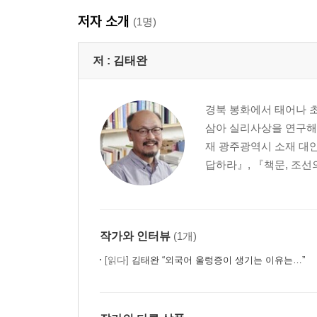
외국어 공부의 동기와 목표
저자 소개
(1명)
우리 학문을 외국에 전하겠다는 포부
문법은 한 세계의 체계를 이해하는 일
저 :
김태완
언어의 유형별 특성: 고립어, 포합어, 교착어, 굴절
고립어, 교착어, 굴절어의 “나는 너를 사랑한다”
인도-유럽어를 공부하려면
경북 봉화에서 태어나 
인도-유럽어와 한국어의 차이
삼아 실리사상을 연구해 
끝까지 들어봐야 하는 한국어
재 광주광역시 소재 대
한국어 운문문학은 운보다 율을 중시한다
답하라』, 『책문, 조선
압운이 중요한 한시와 유럽의 시
3장 고전 한문은 동아시아의 라틴어
/
작가와 인터뷰
(1개)
15세기 조선 지식인 최보의 표류기
[읽다]
김태완 “외국어 울렁증이 생기는 이유는…”
필담, 한자 문화권의 독특한 교류 방식
한문은 동아시아의 라틴어
한자는 벽돌, 한문은 건축물