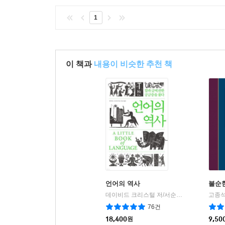
저자는 중국어와 일본어 학습에 한문 학습이 꼭 선행
1
어휘와 문장이 현대 중국의 고급 언어에서 빈번하게
통해 직접 혹은 한반도를 경유하여 문화를 발전시
이해하는 것이 필요하다고 말한다.
이 책과
내용이 비슷한 추천 책
언어의 역사
불순
데이비드 크리스털 저/서순승 역
소소의책
고종석
|
76건
18,400
원
9,50