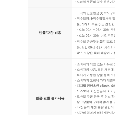
모바일 쿠폰의 경우 유효기간(
고객의 단순변심 및 착오구
직수입양서/직수입일서중 일
단, 아래의 주문/취소 조건인
오늘 00시 ~ 06시 30분 
반품/교환 비용
오늘 06시 30분 이후 주문
직수입 음반/영상물/기프트 
단, 당일 00시~13시 사이
박스 포장은 택배 배송이 가
소비자의 책임 있는 사유로 
소비자의 사용, 포장 개봉에 
복제가 가능한 상품 등의 포장을 
소비자의 요청에 따라 개별
디지털 컨텐츠인 eBook, 
eBook 대여 상품은 대여 기
모바일 쿠폰 등록 후 취소/환
반품/교환 불가사유
중고상품이 구매확정(자동 
LP상품의 재생 불량 원인이 기
시간의 경과에 의해 재판매가