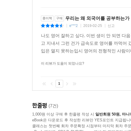
가진 이들에게 도움이 되고자 이 책을 집필했음을 
3. 성인 학습자에게 필요한 외국어 공부법은 따로 있
우리는 왜 외국어를 공부하는가
종이책
구매
언어를 유형별로 파악하고 구조를 익힌 후
e***2
2019-02-25
신고
|
|
|
영어 등 인도-유럽어를 공부하는 특별한 비법
나도 영어 잘하고 싶다. 이번 생이 안 되면 다
고 지내서 그런 건가 급속도로 영어를 까먹어 갔다
20대 중반이 되어서야 외국어에 흥미를 느끼고 
입은 열지 못하는입시 영어의 전형적인 사람이다.
나이가 들어서 외국어를 배운다는 것은 해당 언어의
지구상에 있는 수천 종의 언어를 유형별로 나누면
이 리뷰가 도움이 되었나요?
형태론적으로 특이한 포합어를 제외하고 세 가지 유
1
1) 고립어는 단어의 형태가 변하지 않으며 접사가
결정된다. 고전 한문과 현대 중국어가 그 예다. 중국어
사랑한다’는 뜻으로서 단순히 어순을 바꿨을 뿐인데
한줄평
(7건)
2) 교착어는 어근에 접사가 결합하여 단어가 형
1,000원 이상 구매 후 한줄평 작성 시
일반회원 50원, 마니
언어가 대체로 교착어이다. 일본어와 한국어가 그 
eBook은 다운로드 후 작성한 리뷰만 YES포인트 지급됩니
바꾸어도 뉘앙스는 조금 달라질 수 있지만 뜻은 변
클래스는 첫번째 회차 주문확정 시점부터 마지막 회차 주문
3) 굴절어는 관사, 명사, 형용사, 동사의 어미가