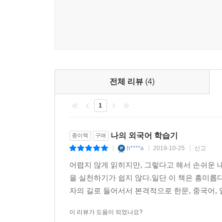
인물들에 얽힌 흥미진진한 일화를 소개하면서 외국어
5. 기대승이 이황에게 보낸 편지
조선 시대에는 외교와 교류를 위해 한학(漢學), 왜
6. 김용, 『소오강호』
(使行: 사신으로 외국에 다녀오는 일) 때는 질문
7. 가와바타 야스나리, 『설국』
사역원 산하 통역사 양성 기관인 우어청에서 돌아가
외국어 학습 교재는 있었을까? 훈민정음을 창제한 
참고문헌
같은 교재에 언문을 붙여서 중국어 학습에 활용했는데
요소를 두루 갖추고 있다.
전체 리뷰
(4)
조선 지식인들은 어떤 목적으로 외국어를 배웠을까? 조
1
통달했고 심지어 인도와 아랍의 문자까지 터득한 
주도하면서 국제사회에서 조선의 위상을 정립하는 
한편 1765년 청의 수도 연경(북경)에 다녀온 북학
나의 외국어 학습기
종이책
구매
시사하는 바가 크다. 홍대용이 연행(燕行)의 전
h****a
2019-10-25
신고
|
|
|
문물을 보고 배우기 위해 얼마나 철저히 준비하였
어렵지 않게 읽히지만, 그렇다고 해서 손쉬운 
만나자 한 마디도 알아들을 수 없어 고군분투한 
을 실천하기가 쉽지 않다.일단 이 책은 흥미롭
마주하는 언어의 절벽을 보여준다. 또 차츰 중국어
자의 길로 들어서서 본격적으로 한문, 중국어, 일
돌아온 뒤에도 그들과 평생 영향을 주고받았던 일은
문인들이 외국어를 공부했음을 말해준다. 저자 또한
이 리뷰가 도움이 되었나요?