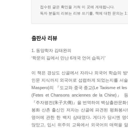
1980년대 일본어 학습 열풍
접수된 글은 확인을 거쳐 이 곳에 게재됩니다.
일본어에 대한 근거 없는 자만심의 배경
독자 분들의 리뷰는 리뷰 쓰기를, 책에 대한 문의는 1:
한자 읽기와 관용 표현의 벽
일본어와 한국어의 유사점과 차이점
일본어 동사의 활용
출판사 리뷰
태, 상, 시제, 서법
の라는 격조사의 마술
1. 동양학자 김태완의
‘학문의 길에서 만난 6개국 언어 습득기’
5장 독해와 번역
/
이 책은 경상도 산골에서 자라나 외국어 학습의 방
해석과 번역의 숙명
인문 지식까지 외국어로 섭렵하게 되었는지를 서술한 
이질적인 문화가 만날 때: 격의와 번안
Maspero)의 『도교와 중국 종교(Le Taoisme et le
번역불가능성의 신화
(Fetes et Chansons anciennes de 
문법 체계가 다른 언어를 공부할 때 유용한 축자역
『주자평전(朱子大傳)』을 번역하여 백상출판문화상 
한, 중, 일의 『논어』 번역
봉화 산촌 출신인 저자는 산골에 파견된 평화봉사
영어에 관한 한 백지 상태였다. 게다가 당시엔 
부록 1 공부는 이렇게
않았고, 입시 위주의 교육에서 외국어의 매력을 알
/