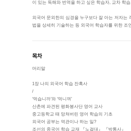
이 있는 독해와 번역을 하고 싶은 학습자, 교차 학
외국어 문외한의 심경을 누구보다 잘 아는 저자는 
법을 상세히 기술하는 등 외국어 학습자를 위한 조
목차
머리말
1장 나의 외국어 학습 잔혹사
/
‘먹습니까’와 ‘먹니껴’
산촌에 파견된 평화봉사단 영어 교사
중고등학교 때 망쳐버린 영어 학습의 기초
외국어 공부는 역관이나 하는 일?
조선의 중국어 학습 교재 『노걸대』 『박통사』