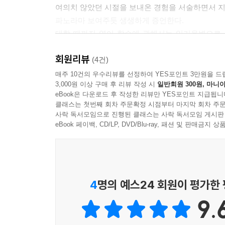
여의치 않았던 시절을 보내온 경험을 서술하면서 지금
1. 외국어 실력은 모국어 실력이 판가름한다
파노라마 보여주듯 생생하게 증언한다.
2. 유형을 파악하면 공부가 쉬워진다
대학 때까지 영어 학습에 관해서는 임기응변으로 
3. 최소 2년, 멈추지 말고 꾸준히 하라
학문 연구에는 언어가 필요불가결한 수단이며, 특히
4. 기계적 훈련의 힘을 믿으라
회원리뷰
그리하여 석·박사과정을 거치면서 고전 한문, 불어
(4건)
5. 외국어 학습에도 베껴 쓰기가 통한다
심경을 누구보다 잘 아는 저자는 각 외국어의 구
매주 10건의 우수리뷰를 선정하여 YES포인트 3만원을 드
6. 교차 학습으로 두 언어를 동시에 잡자
3,000원 이상 구매 후 리뷰 작성 시
일반회원 300원, 마니아
기술하는 등 외국어 학습자를 위한 조언을 아끼지 
7. 끝나기 5분 전이라도 출석을 하라
eBook은 다운로드 후 작성한 리뷰만 YES포인트 지급됩니
부록에는 한문, 중국어, 일본어 번역의 실제를 수
8. 낙제만 아니면 다음 단계로 올라가라
클래스는 첫번째 회차 주문확정 시점부터 마지막 회차 주문
예문은 『맹자』, 주돈이의 「애련설」, 소식의
사락 독서모임으로 진행된 클래스는 사락 독서모임 게시판
9. 사전을 내 몸같이 여기라
「소오강호」, 일본어 예문은 가와바타 야스나리의 
eBook 페이백, CD/LP, DVD/Blu-ray, 패션 및 판매금
10. 직접 번역하는 습관 들이기
2. 조선 시대의 역관 제도, 외국어 학습 교재, 어학연
부록 2 한문, 중국어, 일본어 번역의 실제
언어 천재 신숙주, 홍대용의 실전 중국어 등등
/
전통시대 외국어 학습 풍경과 한자 문화권의
1. 『맹자』
4
명의 예스24 회원이 평가한
독특한 교류 방식까지 살펴보는 흥미진진한 인문 
2. 주돈이, 「애련설」
9.
3. 소식, 「적벽부」
저자는 동양문화와 우리 전통문화에 대한 해박한 
4. 이황이 기대승에게 보낸 편지