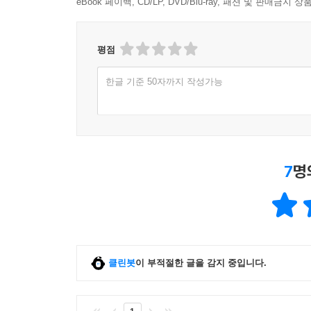
eBook 페이백, CD/LP, DVD/Blu-ray, 패션 및 판매금
이탈리아어, 러시아어 등이 그 예다. (다만 현대
굴절어인 독일어는 명사, 형용사, 관사 어미가 성, 
평점
‘Ich liebe dich’이다. 동사원형 lieben은 인칭
liebt(그녀는 사랑한다).
한글 기준 50자까지 작성가능
이 밖에도 저자는 굴절어의 특징을 가진 영어의 구
운문과 한문·유럽의 운문에서 운(韻, rhyme)과 율
접근하는 지름길을 소개한다.
7
명
4. 동아시아의 라틴어인 고전 한문에 입문하는 길
한문과 따로 또 같이 배우는 중국어와 일본어 학습
15세기 조선 지식인 최보(崔溥, 1454~1504)는
고향 나주로 오다가 풍랑을 만나 중국 땅에 표착
클린봇
이 부적절한 글을 감지 중입니다.
겪었지만 최보가 가까스로 조선 관인(官人)임을 입증
중국 강남 지역의 사회생활과 인문지리의 실상을 
교류의 수준과 양식을 증언하는 기록이다. 하지만