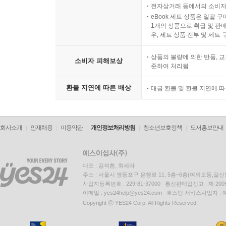
전자상거래 등에서의 소비자
eBook 세트 상품은 일괄 
1개의 상품으로 취급 및 판매
우, 세트 상품 전부 및 세트
상품의 불량에 의한 반품, 교
소비자 피해보상
준하여 처리됨
환불 지연에 따른 배상
대금 환불 및 환불 지연에 
회사소개
인재채용
이용약관
개인정보처리방침
청소년보호정책
도서홍보안내
대표 : 김석환, 최세라
주소 : 서울시 영등포구 은행로 11, 5층~6층(여의도동,일신
사업자등록번호 : 229-81-37000 통신판매업신고 : 제 200
이메일 : yes24help@yes24.com 호스팅 서비스사업자 :
Copyright ⓒ YES24 Corp. All Rights Reserved.