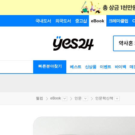
국내도서
외국도서
중고샵
eBook
크레마클럽
C
빠른분야찾기
베스트
신상품
이벤트
바이백
매
웰컴
eBook
인문
인문학산책