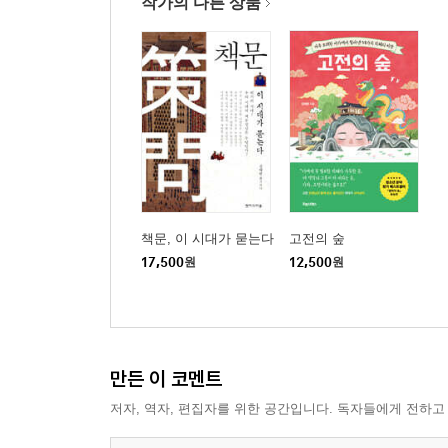
작가의 다른 상품
한문 공부의 첫걸음, 갈래를 파악하라
고전 한문의 문법?
문법보다 문장을 먼저!
사서삼경을 통째로 외운 까닭
품사에서 자유로워지면 보이는 것들
고전 한문의 다양한 문체
문장에 활력을 불어넣는 수사법
고전 한문의 행문 습관
한문 고유명사의 늪
책문, 이 시대가 묻는다
고전의 숲
17,500
원
12,500
원
4장 중국어, 일본어 공부
/
중국어는 한문이 아니다
중국어는 화제 중심 언어
중국어의 보어
만든 이 코멘트
중국어 품사의 역할
저자, 역자, 편집자를 위한 공간입니다. 독자들에게 전하고
선先 한문, 후後 중국어 학습의 좋은 점